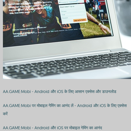
AA.GAME:Mobi - Android और iOS के लिए आसान एक्सेस और डाउनलोड
AA.GAME:Mobi पर मोबाइल गेमिंग का आनंद लें - Android और iOS के लिए एक्सेस
करें
AA.GAME:Mobi - Android और iOS पर मोबाइल गेमिंग का आनंद