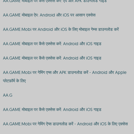
AA.GAME मोबाइल पर कैसे एक्सेस करें: ऐप और APK डाउनलोड गाइड
AA.GAME मोबाइल ऐप: Android और iOS पर आसान एक्सेस
AA.GAME:Mobi पर Android और iOS के लिए मोबाइल गेम्स डाउनलोड करें
AA.GAME मोबाइल पर कैसे एक्सेस करें: Android और iOS गाइड
AA.GAME मोबाइल पर कैसे एक्सेस करें: Android और iOS गाइड
AA.GAME:Mobi पर गेमिंग एप्स और APK डाउनलोड करें - Android और Apple
प्लेटफ़ॉर्म के लिए
AA.G
AA.GAME मोबाइल पर कैसे एक्सेस करें: Android और iOS गाइड
AA.GAME:Mobi पर गेमिंग ऐप्स डाउनलोड करें - Android और iOS के लिए एक्सेस