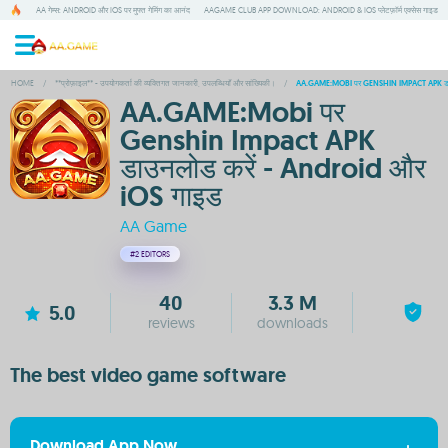
AA गेम्स: ANDROID और IOS पर मुफ्त गेमिंग का आनंद
AAGAME CLUB APP DOWNLOAD: ANDROID & IOS प्लेटफ़ॉर्म एक्सेस गाइड
HOME
/
**प्रोफ़ाइल** - उपयोगकर्ता की व्यक्तिगत जानकारी, उपलब्धियाँ और सांख्यिकी।
/
AA.GAME:MOBI पर GENSHIN IMPACT APK डाउ
AA.GAME:Mobi पर
Genshin Impact APK
डाउनलोड करें - Android और
iOS गाइड
AA Game
#2
EDITORS
40
3.3 M
5.0
reviews
downloads
The best video game software
Download App Now