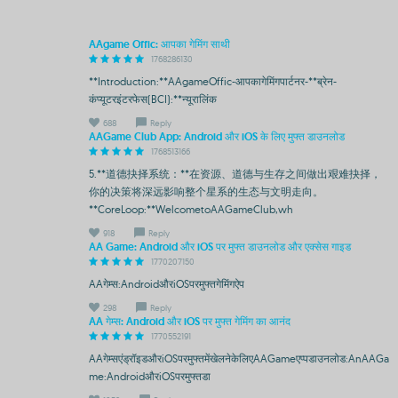
AAgame Offic: आपका गेमिंग साथी
1768286130
**Introduction:**AAgameOffic-आपकागेमिंगपार्टनर-**ब्रेन-
कंप्यूटरइंटरफेस(BCI):**न्यूरालिंक
688
Reply
AAGame Club App: Android और iOS के लिए मुफ्त डाउनलोड
1768513166
5.**道德抉择系统：**在资源、道德与生存之间做出艰难抉择，
你的决策将深远影响整个星系的生态与文明走向。
**CoreLoop:**WelcometoAAGameClub,wh
918
Reply
AA Game: Android और iOS पर मुफ्त डाउनलोड और एक्सेस गाइड
1770207150
AAगेम्स:AndroidऔरiOSपरमुफ्तगेमिंगऐप
298
Reply
AA गेम्स: Android और iOS पर मुफ्त गेमिंग का आनंद
1770552191
AAगेम्सएंड्रॉइडऔरiOSपरमुफ्तमेंखेलनेकेलिएAAGameएप्पडाउनलोड:AnAAGa
me:AndroidऔरiOSपरमुफ्तडा