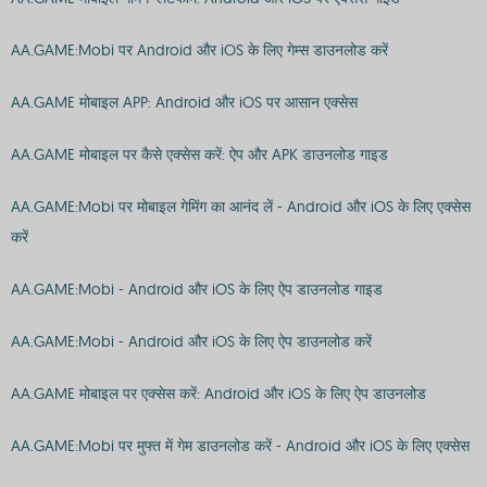
AA.GAME:Mobi पर Android और iOS के लिए गेम्स डाउनलोड करें
AA.GAME मोबाइल APP: Android और iOS पर आसान एक्सेस
AA.GAME मोबाइल पर कैसे एक्सेस करें: ऐप और APK डाउनलोड गाइड
AA.GAME:Mobi पर मोबाइल गेमिंग का आनंद लें - Android और iOS के लिए एक्सेस
करें
AA.GAME:Mobi - Android और iOS के लिए ऐप डाउनलोड गाइड
AA.GAME:Mobi - Android और iOS के लिए ऐप डाउनलोड करें
AA.GAME मोबाइल पर एक्सेस करें: Android और iOS के लिए ऐप डाउनलोड
AA.GAME:Mobi पर मुफ्त में गेम डाउनलोड करें - Android और iOS के लिए एक्सेस