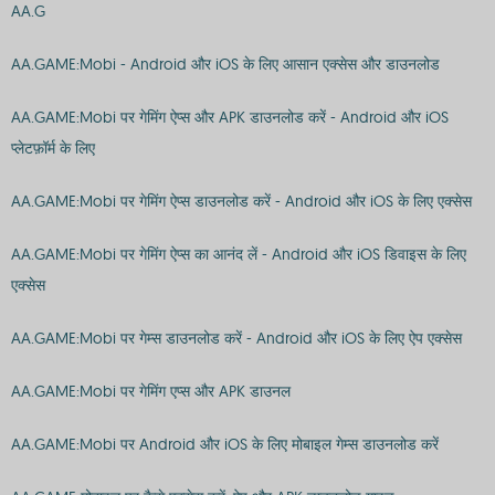
AA.G
AA.GAME:Mobi - Android और iOS के लिए आसान एक्सेस और डाउनलोड
AA.GAME:Mobi पर गेमिंग ऐप्स और APK डाउनलोड करें - Android और iOS
प्लेटफ़ॉर्म के लिए
AA.GAME:Mobi पर गेमिंग ऐप्स डाउनलोड करें - Android और iOS के लिए एक्सेस
AA.GAME:Mobi पर गेमिंग ऐप्स का आनंद लें - Android और iOS डिवाइस के लिए
एक्सेस
AA.GAME:Mobi पर गेम्स डाउनलोड करें - Android और iOS के लिए ऐप एक्सेस
AA.GAME:Mobi पर गेमिंग एप्स और APK डाउनल
AA.GAME:Mobi पर Android और iOS के लिए मोबाइल गेम्स डाउनलोड करें