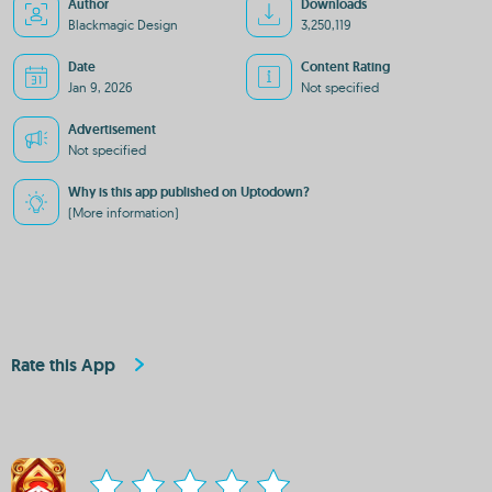
Author
Downloads
Blackmagic Design
3,250,119
Date
Content Rating
Jan 9, 2026
Not specified
Advertisement
Not specified
Why is this app published on Uptodown?
(More information)
Rate this App