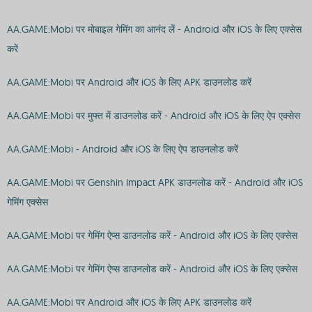
AA.GAME:Mobi पर मोबाइल गेमिंग का आनंद लें - Android और iOS के लिए एक्सेस
करें
AA.GAME:Mobi पर Android और iOS के लिए APK डाउनलोड करें
AA.GAME:Mobi पर मुफ्त में डाउनलोड करें - Android और iOS के लिए ऐप एक्सेस
AA.GAME:Mobi - Android और iOS के लिए ऐप डाउनलोड करें
AA.GAME:Mobi पर Genshin Impact APK डाउनलोड करें - Android और iOS
गेमिंग एक्सेस
AA.GAME:Mobi पर गेमिंग ऐप्स डाउनलोड करें - Android और iOS के लिए एक्सेस
AA.GAME:Mobi पर गेमिंग ऐप्स डाउनलोड करें - Android और iOS के लिए एक्सेस
AA.GAME:Mobi पर Android और iOS के लिए APK डाउनलोड करें