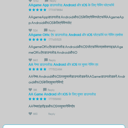
1052
Reply
AAgame App डाउनलोड: Android और iOS के लिए गेमिंग प्लेटफॉर्म
1770978684
AAgameAppडाउनलोड:AndroidऔरiOSकेलिएगेमिंगप्लेटफॉर्मAAgameAp
p:AndroidऔरiOSकेलिएगेमिंगप्लेट
524
Reply
AAgame Offic ऐप डाउनलोड: Android और iOS प्लेटफ़ॉर्म पर गेमिंग एक्सेस
1771451525
AAgameOfficऐपडाउनलोड:AndroidऔरiOSप्लेटफ़ॉर्मपरएक्सेसगाइडAAga
meOfficऐपडाउनलोड:AndroidऔरiO
840
Reply
AA गेम्स डाउनलोड: Android और iOS पर मुफ्त गेमिंग एप
1771522484
AAगेम्स:AndroidऔरiOSपरमुफ्तमेंडाउनलोडकरेंAAGameडाउनलोडकरें:Andr
oidऔरiOSकेलिएमुफ्तगेमिंगऐ
186
Reply
AA Game Android और iOS के लिए मुफ्त डाउनलोड
1771559160
AAगेम्सएंड्रॉइडऔरiOSपरमुफ्तगेमिंगऐप
663
Reply