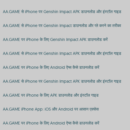
AA.GAME से iPhone पर Genshin Impact APK डाउनलोड और इंस्टॉल गाइड
AA.GAME से iPhone पर Genshin Impact डाउनलोड और प्ले करने का तरीका
AA.GAME पर iPhone के लिए Genshin Impact APK डाउनलोड करें
AA.GAME से iPhone पर Genshin Impact APK डाउनलोड और इंस्टॉल गाइड
AA.GAME पर iPhone के लिए Android ऐप्स कैसे डाउनलोड करें
AA.GAME से iPhone पर Genshin Impact APK डाउनलोड और इंस्टॉल गाइड
AA.GAME पर iPhone के लिए APK डाउनलोड और इंस्टॉल गाइड
AA.GAME iPhone App: iOS और Android पर आसान एक्सेस
AA.GAME पर iPhone के लिए Android ऐप्स कैसे डाउनलोड करें