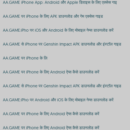
AA.GAME iPhone App: Android और Apple डिवाइस के लिए एक्सेस गाइ
AA.GAME पर iPhone के लिए APK डाउनलोड और गेम एक्सेस गाइड
AA.GAME:iPho पर iOS और Android के लिए मोबाइल गेम्स डाउनलोड करें
AA.GAME से iPhone पर Genshin Impact APK डाउनलोड और इंस्टॉल गाइड
AA.GAME पर iPhone के लि
AA.GAME पर iPhone के लिए Android ऐप्स कैसे डाउनलोड करें
AA.GAME से iPhone पर Genshin Impact APK डाउनलोड और इंस्टॉल गाइड
AA.GAME:iPho पर Android और iOS के लिए मोबाइल गेम्स डाउनलोड करें
AA.GAME पर iPhone के लिए Android ऐप्स कैसे डाउनलोड करें
AA.GAME पर iPhone के लिए Android ऐप्स कैसे डाउनलोड करें