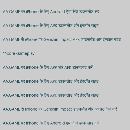
AA.GAME पर iPhone के लिए Android ऐप्स कैसे डाउनलोड करें
AA.GAME पर iPhone के लिए APK डाउनलोड और इंस्टॉल गाइड
AA.GAME से iPhone पर Genshin Impact APK डाउनलोड और इंस्टॉल गाइड
**Core Gameplay
AA.GAME पर iPhone के लिए APP और APK डाउनलोड करें
AA.GAME पर iPhone के लिए APK डाउनलोड और इंस्टॉल गाइड
AA.GAME पर iPhone के लिए APK डाउनलोड और इंस्टॉल गाइड
AA.GAME से iPhone पर Genshin Impact डाउनलोड और अपडेट कैसे करें
AA.GAME पर iPhone के लिए Android ऐप्स कैसे डाउनलोड करें