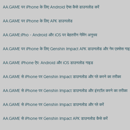
AA.GAME पर iPhone के लिए Android ऐप्स कैसे डाउनलोड करें
AA.GAME पर iPhone के लिए APK डाउनलोड
AA.GAME:iPho - Android और iOS पर बेहतरीन गेमिंग अनुभव
AA.GAME पर iPhone के लिए Genshin Impact APK डाउनलोड और गेम एक्सेस गा
AA.GAME iPhone ऐप: Android और iOS डाउनलोड गाइड
AA.GAME से iPhone पर Genshin Impact डाउनलोड और प्ले करने का तरीका
AA.GAME से iPhone पर Genshin Impact डाउनलोड और इंस्टॉल करने का तरीका
AA.GAME से iPhone पर Genshin Impact डाउनलोड और प्ले करें
AA.GAME से iPhone पर Genshin Impact APK डाउनलोड कैसे करें