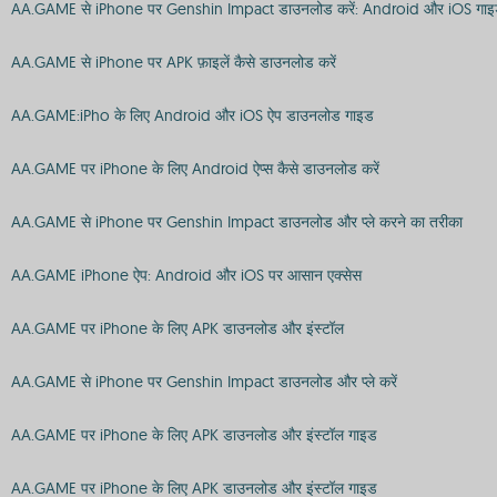
AA.GAME से iPhone पर Genshin Impact डाउनलोड करें: Android और iOS गा
AA.GAME से iPhone पर APK फ़ाइलें कैसे डाउनलोड करें
AA.GAME:iPho के लिए Android और iOS ऐप डाउनलोड गाइड
AA.GAME पर iPhone के लिए Android ऐप्स कैसे डाउनलोड करें
AA.GAME से iPhone पर Genshin Impact डाउनलोड और प्ले करने का तरीका
AA.GAME iPhone ऐप: Android और iOS पर आसान एक्सेस
AA.GAME पर iPhone के लिए APK डाउनलोड और इंस्टॉल
AA.GAME से iPhone पर Genshin Impact डाउनलोड और प्ले करें
AA.GAME पर iPhone के लिए APK डाउनलोड और इंस्टॉल गाइड
AA.GAME पर iPhone के लिए APK डाउनलोड और इंस्टॉल गाइड