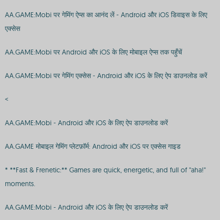
AA.GAME:Mobi पर गेमिंग ऐप्स का आनंद लें - Android और iOS डिवाइस के लिए
एक्सेस
AA.GAME:Mobi पर Android और iOS के लिए मोबाइल ऐप्स तक पहुँचें
AA.GAME:Mobi पर गेमिंग एक्सेस - Android और iOS के लिए ऐप डाउनलोड करें
<
AA.GAME:Mobi - Android और iOS के लिए ऐप डाउनलोड करें
AA.GAME मोबाइल गेमिंग प्लेटफ़ॉर्म: Android और iOS पर एक्सेस गाइड
* **Fast & Frenetic:** Games are quick, energetic, and full of "aha!"
moments.
AA.GAME:Mobi - Android और iOS के लिए ऐप डाउनलोड करें