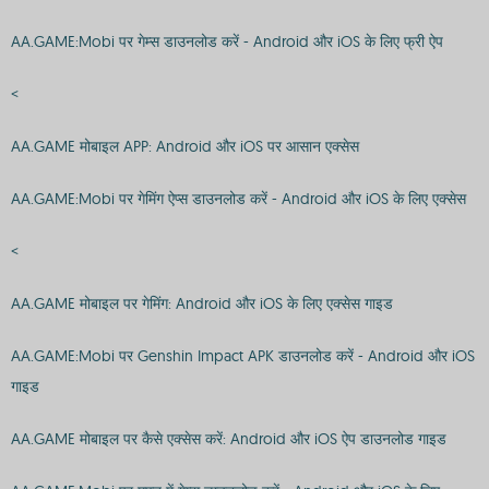
AA.GAME:Mobi पर गेम्स डाउनलोड करें - Android और iOS के लिए फ्री ऐप
<
AA.GAME मोबाइल APP: Android और iOS पर आसान एक्सेस
AA.GAME:Mobi पर गेमिंग ऐप्स डाउनलोड करें - Android और iOS के लिए एक्सेस
<
AA.GAME मोबाइल पर गेमिंग: Android और iOS के लिए एक्सेस गाइड
AA.GAME:Mobi पर Genshin Impact APK डाउनलोड करें - Android और iOS
गाइड
AA.GAME मोबाइल पर कैसे एक्सेस करें: Android और iOS ऐप डाउनलोड गाइड