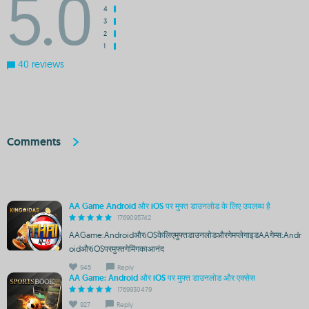
5.0
4
3
2
1
40 reviews
Comments
AA Game Android और iOS पर मुफ्त डाउनलोड के लिए उपलब्ध है
1769095742
AAGame:AndroidऔरiOSकेलिएमुफ्तडाउनलोडऔरगेमप्लेगाइडAAगेम्स:Andr
oidऔरiOSपरमुफ्तगेमिंगकाआनंद
945
Reply
AA Game: Android और iOS पर मुफ्त डाउनलोड और एक्सेस
1769930479
927
Reply