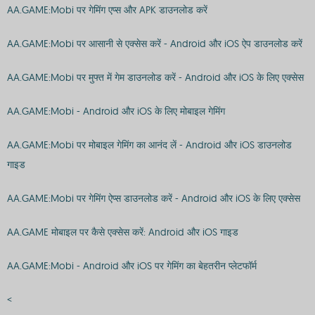
AA.GAME:Mobi पर गेमिंग एप्स और APK डाउनलोड करें
AA.GAME:Mobi पर आसानी से एक्सेस करें - Android और iOS ऐप डाउनलोड करें
AA.GAME:Mobi पर मुफ्त में गेम डाउनलोड करें - Android और iOS के लिए एक्सेस
AA.GAME:Mobi - Android और iOS के लिए मोबाइल गेमिंग
AA.GAME:Mobi पर मोबाइल गेमिंग का आनंद लें - Android और iOS डाउनलोड
गाइड
AA.GAME:Mobi पर गेमिंग ऐप्स डाउनलोड करें - Android और iOS के लिए एक्सेस
AA.GAME मोबाइल पर कैसे एक्सेस करें: Android और iOS गाइड
AA.GAME:Mobi - Android और iOS पर गेमिंग का बेहतरीन प्लेटफॉर्म
<