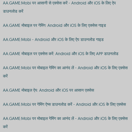
AA.GAME:Mobi पर आसानी से एक्सेस करें - Android और iOS के लिए ऐप
डाउनलोड करें
AA.GAME मोबाइल पर गेमिंग: Android और iOS के लिए एक्सेस गाइड
AA.GAME:Mobi - Android और iOS के लिए ऐप डाउनलोड गाइड
AA.GAME मोबाइल पर एक्सेस करें: Android और iOS के लिए APP डाउनलोड
AA.GAME:Mobi पर मोबाइल गेमिंग का आनंद लें - Android और iOS के लिए एक्सेस
करें
AA.GAME मोबाइल ऐप: Android और iOS पर आसान एक्सेस
AA.GAME:Mobi पर गेमिंग ऐप्स डाउनलोड करें - Android और iOS के लिए एक्सेस
AA.GAME:Mobi पर मोबाइल गेमिंग का आनंद लें - Android और iOS के लिए एक्सेस
करें