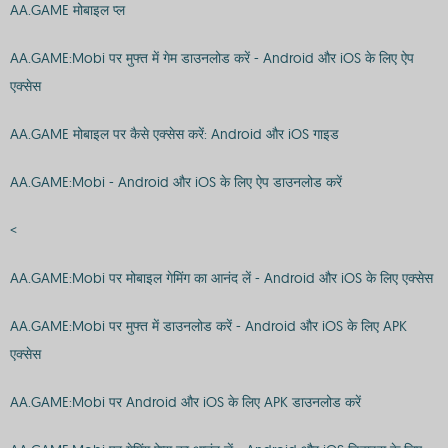
AA.GAME मोबाइल प्ल
AA.GAME:Mobi पर मुफ्त में गेम डाउनलोड करें - Android और iOS के लिए ऐप
एक्सेस
AA.GAME मोबाइल पर कैसे एक्सेस करें: Android और iOS गाइड
AA.GAME:Mobi - Android और iOS के लिए ऐप डाउनलोड करें
<
AA.GAME:Mobi पर मोबाइल गेमिंग का आनंद लें - Android और iOS के लिए एक्सेस
AA.GAME:Mobi पर मुफ्त में डाउनलोड करें - Android और iOS के लिए APK
एक्सेस
AA.GAME:Mobi पर Android और iOS के लिए APK डाउनलोड करें