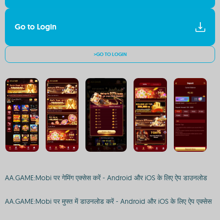
Go to Login
>GO TO LOGIN
AA.GAME:Mobi पर गेमिंग एक्सेस करें - Android और iOS के लिए ऐप डाउनलोड
AA.GAME:Mobi पर मुफ्त में डाउनलोड करें - Android और iOS के लिए ऐप एक्सेस