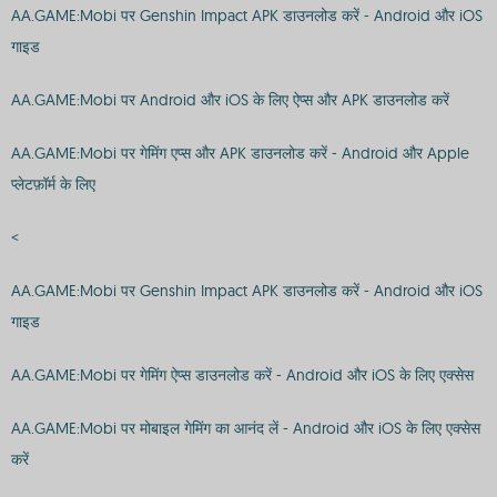
AA.GAME:Mobi पर Genshin Impact APK डाउनलोड करें - Android और iOS
गाइड
AA.GAME:Mobi पर Android और iOS के लिए ऐप्स और APK डाउनलोड करें
AA.GAME:Mobi पर गेमिंग एप्स और APK डाउनलोड करें - Android और Apple
प्लेटफ़ॉर्म के लिए
<
AA.GAME:Mobi पर Genshin Impact APK डाउनलोड करें - Android और iOS
गाइड
AA.GAME:Mobi पर गेमिंग ऐप्स डाउनलोड करें - Android और iOS के लिए एक्सेस
AA.GAME:Mobi पर मोबाइल गेमिंग का आनंद लें - Android और iOS के लिए एक्सेस
करें