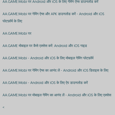
AA.GAME:Mobi पर Android और iOS के लिए गेमिंग ऐप्स डाउनलोड करें
AA.GAME:Mobi पर गेमिंग ऐप्स और APK डाउनलोड करें - Android और iOS
प्लेटफ़ॉर्म के लिए
AA.GAME:Mobi पर
AA.GAME मोबाइल पर कैसे एक्सेस करें: Android और iOS गाइड
AA.GAME:Mobi - Android और iOS के लिए मोबाइल गेमिंग प्लेटफ़ॉर्म
AA.GAME:Mobi पर गेमिंग ऐप्स का आनंद लें - Android और iOS डिवाइस के लिए
AA.GAME:Mobi - Android और iOS के लिए ऐप डाउनलोड करें
AA.GAME:Mobi पर मोबाइल गेमिंग का आनंद लें - Android और iOS के लिए एक्सेस
<