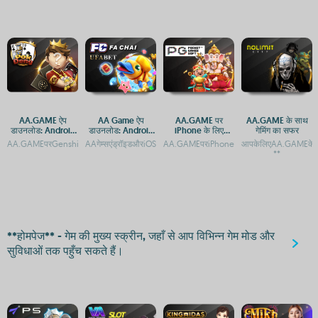
AA.GAME ऐप
AA Game ऐप
AA.GAME पर
AA.GAME के साथ
डाउनलोड: Android
डाउनलोड: Android
iPhone के लिए
गेमिंग का सफर
और iOS प्लेटफ़ॉर्म पर
और iOS पर मुफ्त गेमिंग
Genshin Impact
AA.GAMEपरGenshinImpactAPKडाउनलोडऔरAndroid/iOSगेमएक्सेसAA.GAMEऐपडाउनलोड:A
AAगेम्सएंड्रॉइडऔरiOSपरमुफ्तमेंखेलनेकेलिएडाउनलोडकरेंAAगेम्स:Androidऔर
AA.GAMEपरiPhoneकेलिएAndroidऐप्सकैसेडाउ
आपकेलिएAA.GAMEकेसाथग
एक्सेस गाइड
एक्सेस
APK डाउनलोड करें
**
**होमपेज** - गेम की मुख्य स्क्रीन, जहाँ से आप विभिन्न गेम मोड और
सुविधाओं तक पहुँच सकते हैं।