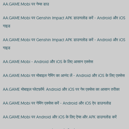
AA.GAME:Mobi पर गेम्स डाउ
AA.GAME:Mobi पर Genshin Impact APK डाउनलोड करें - Android और iOS
गाइड
AA.GAME:Mobi पर Genshin Impact APK डाउनलोड करें - Android और iOS
गाइड
AA.GAME:Mobi - Android और iOS के लिए आसान एक्सेस
AA.GAME:Mobi पर मोबाइल गेमिंग का आनंद लें - Android और iOS के लिए एक्सेस
AA.GAME मोबाइल प्लेटफ़ॉर्म: Android और iOS पर गेम एक्सेस का आसान तरीका
AA.GAME:Mobi पर गेमिंग एक्सेस करें - Android और iOS ऐप डाउनलोड
AA.GAME:Mobi पर Android और iOS के लिए ऐप्स और APK डाउनलोड करें