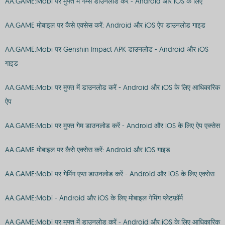
AA.GAME:Mobi पर मुफ्त में गेम्स डाउनलोड करें - Android और iOS के लिए
AA.GAME मोबाइल पर कैसे एक्सेस करें: Android और iOS ऐप डाउनलोड गाइड
AA.GAME:Mobi पर Genshin Impact APK डाउनलोड - Android और iOS
गाइड
AA.GAME:Mobi पर मुफ्त में डाउनलोड करें - Android और iOS के लिए आधिकारिक
ऐप
AA.GAME:Mobi पर मुफ्त गेम डाउनलोड करें - Android और iOS के लिए ऐप एक्सेस
AA.GAME मोबाइल पर कैसे एक्सेस करें: Android और iOS गाइड
AA.GAME:Mobi पर गेमिंग एप्स डाउनलोड करें - Android और iOS के लिए एक्सेस
AA.GAME:Mobi - Android और iOS के लिए मोबाइल गेमिंग प्लेटफ़ॉर्म
AA.GAME:Mobi पर मुफ्त में डाउनलोड करें - Android और iOS के लिए आधिकारिक