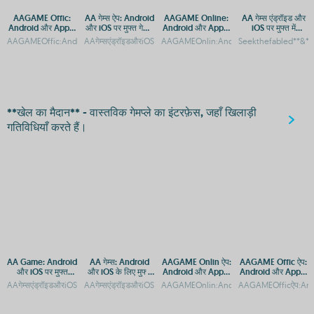
AAGAME Offic:
AA गेम्स ऐप: Android
AAGAME Online:
AA गेम्स एंड्रॉइड और
Android और Apple
और iOS पर मुफ्त गेमिंग
Android और Apple
iOS पर मुफ्त में
के लिए APP और APK
का आनंद
पर एक्सेस करें
डाउनलोड करें
AAGAMEOffic:AndroidऔरAppleकेलिएAPPडाउनलोडकरें
AAगेम्सएंड्रॉइडऔरiOSपरमुफ्तमेंडाउनलोडकरेंAAगेम्स:AndroidऔरiOSपरम
AAGAMEOnlin:AndroidऔरAppleपरऐप्सऔरA
Seekthefabled**&**
डाउनलोड
**खेल का मैदान** - वास्तविक गेमप्ले का इंटरफ़ेस, जहाँ खिलाड़ी
गतिविधियाँ करते हैं।
AA Game: Android
AA गेम्स: Android
AAGAME Onlin ऐप:
AAGAME Offic ऐप:
और iOS पर मुफ्त
और iOS के लिए मुफ्त
Android और Apple
Android और Apple
डाउनलोड और एक्सेस
गेमिंग ऐप्स
पर एक्सेस करें
पर डाउनलोड करें
AAगेम्सएंड्रॉइडऔरiOSपरमुफ्तमेंखेलनेकेलिएडाउनलोडकरेंAAGameडाउनलोड:AndroidऔरiOSपरमुफ्त
AAगेम्सएंड्रॉइडऔरiOSपरमुफ्तमेंडाउनलोडकरेंAAगेम्सएंड्रॉइडऔरiOSपरमुफ्त
AAGAMEOnlin:AndroidऔरAppleकेलिएएक्स
AAGAMEOfficऐप:And