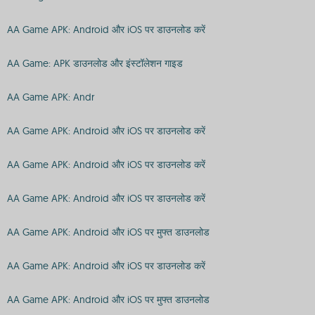
AA Game APK: Android और iOS पर डाउनलोड करें
AA Game: APK डाउनलोड और इंस्टॉलेशन गाइड
AA Game APK: Andr
AA Game APK: Android और iOS पर डाउनलोड करें
AA Game APK: Android और iOS पर डाउनलोड करें
AA Game APK: Android और iOS पर डाउनलोड करें
AA Game APK: Android और iOS पर मुफ्त डाउनलोड
AA Game APK: Android और iOS पर डाउनलोड करें
AA Game APK: Android और iOS पर मुफ्त डाउनलोड