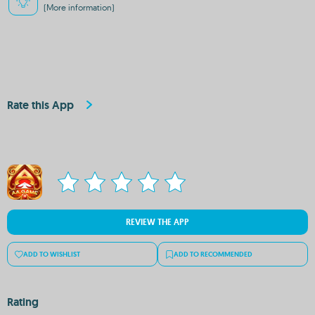
(More information)
Rate this App
REVIEW THE APP
ADD TO WISHLIST
ADD TO RECOMMENDED
Rating