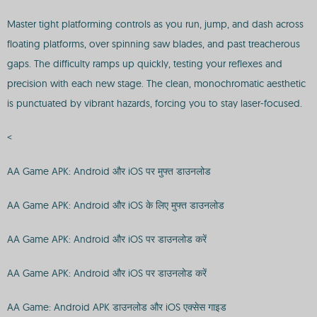
Master tight platforming controls as you run, jump, and dash across
floating platforms, over spinning saw blades, and past treacherous
gaps. The difficulty ramps up quickly, testing your reflexes and
precision with each new stage. The clean, monochromatic aesthetic
is punctuated by vibrant hazards, forcing you to stay laser-focused.
<
AA Game APK: Android और iOS पर मुफ्त डाउनलोड
AA Game APK: Android और iOS के लिए मुफ्त डाउनलोड
AA Game APK: Android और iOS पर डाउनलोड करें
AA Game APK: Android और iOS पर डाउनलोड करें
AA Game: Android APK डाउनलोड और iOS एक्सेस गाइड