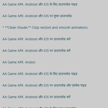
AA Game APK: Android और iOS के लिए डाउनलोड गाइड
AA Game APK: Android और iOS पर मुफ्त डाउनलोड
* **Clean Visuals:** Crisp vectors and smooth animations.
AA Game APK: Android और iOS पर डाउनलोड करें
AA Game APK: Android और iOS पर डाउनलोड करें
AA Game APK: Androi
AA Game APK: Android और iOS के लिए डाउनलोड गाइड
AA Game APK: Android और iOS पर डाउनलोड और एक्सेस गाइड
AA Game APK: Android और iOS पर डाउनलोड करें