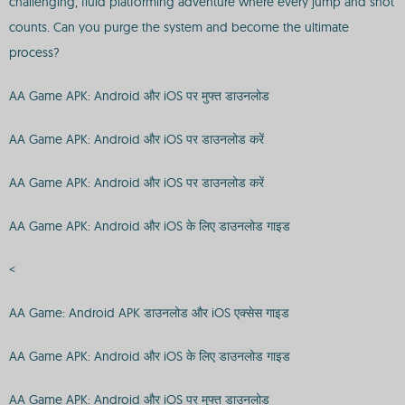
challenging, fluid platforming adventure where every jump and shot
counts. Can you purge the system and become the ultimate
process?
AA Game APK: Android और iOS पर मुफ्त डाउनलोड
AA Game APK: Android और iOS पर डाउनलोड करें
AA Game APK: Android और iOS पर डाउनलोड करें
AA Game APK: Android और iOS के लिए डाउनलोड गाइड
<
AA Game: Android APK डाउनलोड और iOS एक्सेस गाइड
AA Game APK: Android और iOS के लिए डाउनलोड गाइड
AA Game APK: Android और iOS पर मुफ्त डाउनलोड