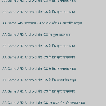
AA Game APK: Android और iOS के लिए डाउनलोड गाइड
AA Game APK: Android और iOS के लिए मुफ्त डाउनलोड
AA Game: APK डाउनलोड - Android और iOS पर गेमिंग अनुभव
AA Game APK: Android और iOS पर मुफ्त डाउनलोड
AA Game APK: Android और iOS के लिए मुफ्त डाउनलोड
AA Game APK: Android और iOS के लिए मुफ्त डाउनलोड
AA Game APK: Android और iOS के लिए डाउनलोड गाइड
AA Game APK: Android और iOS के लिए डाउनलोड गाइड
AA Game APK: Android और iOS के लिए मुफ्त डाउनलोड
AA Game APK: Android और iOS पर डाउनलोड और एक्सेस गाइड