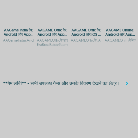
AAGame India ऐप:
AAGAME Offic ऐप:
AAGAME Offic ऐप:
AAGAME Online:
Android और Apple
Android और Apple
Android और iOS पर
Android और Apple
पर मुफ्त डाउनलोड
के लिए एक्सेस गाइड
डाउनलोड करें
पर एक्सेस करें, APP
AAGameIndia:AndroidऔरiOSपरडाउनलोडकरेंऔरखेलेंAAGameIndiaApp:AndroidऔरiOSपरड
AAGAMEOfficऐपडाउनलोड:AndroidऔरiOSप्लेटफ़ॉर्मगाइड•Multi-
AAGAMEOfficऐप:AndroidऔरiOSपरमुफ्तडा
AAGAMEOnlinगेमिंगप्
और APK डाउनलोड
EraBossRaids:Teamuptodefeatcoloss
करें
**गेम लॉबी** - सभी उपलब्ध गेम्स और उनके विवरण देखने का क्षेत्र।