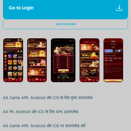
Go to Login
>GO TO LOGIN
AA Game APK: Android और iOS के लिए मुफ्त डाउनलोड
AA गेम: Android और iOS के लिए APK डाउनलोड
AA Game APK: Android और iOS पर डाउनलोड करें