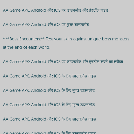
AA Game APK: Android और iOS पर डाउनलोड और इंस्टॉल गाइड
AA Game APK: Android और iOS पर मुफ्त डाउनलोड
* **Boss Encounters:** Test your skills against unique boss monsters
at the end of each world.
AA Game APK: Android और iOS पर डाउनलोड और इंस्टॉल करने का तरीका
AA Game APK: Android और iOS के लिए डाउनलोड गाइड
AA Game APK: Android और iOS के लिए मुफ्त डाउनलोड
AA Game APK: Android और iOS के लिए मुफ्त डाउनलोड
AA Game APK: Android और iOS के लिए डाउनलोड गाइड
AA Game APK: Android और iOS के लिए डाउनलोड गाइड