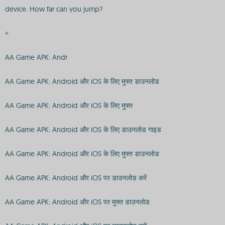
device. How far can you jump?
<
AA Game APK: Andr
AA Game APK: Android और iOS के लिए मुफ्त डाउनलोड
AA Game APK: Android और iOS के लिए मुफ्त
AA Game APK: Android और iOS के लिए डाउनलोड गाइड
AA Game APK: Android और iOS के लिए मुफ्त डाउनलोड
AA Game APK: Android और iOS पर डाउनलोड करें
AA Game APK: Android और iOS पर मुफ्त डाउनलोड