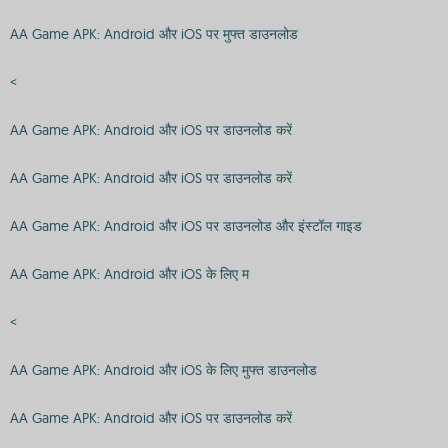
AA Game APK: Android और iOS पर मुफ्त डाउनलोड
<
AA Game APK: Android और iOS पर डाउनलोड करें
AA Game APK: Android और iOS पर डाउनलोड करें
AA Game APK: Android और iOS पर डाउनलोड और इंस्टॉल गाइड
AA Game APK: Android और iOS के लिए म
<
AA Game APK: Android और iOS के लिए मुफ्त डाउनलोड
AA Game APK: Android और iOS पर डाउनलोड करें