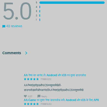
5.0
5
4
3
2
1
40 reviews
Comments
AA गेम्स का आनंद लें: Android और iOS पर मुफ्त डाउनलोड
1769610212
AAगेम्सएंड्रॉइडऔरiOSपरमुफ्तमेंखेलें-
डाउनलोडकरेंऔरआनंदलेंAAगेम्सएंड्रॉइडऔरiOSपरमुफ्तमेंखे
1037
Reply
AA.Game पर मुफ्त गेम्स डाउनलोड करें: Android और iOS के लिए APK
1769874312