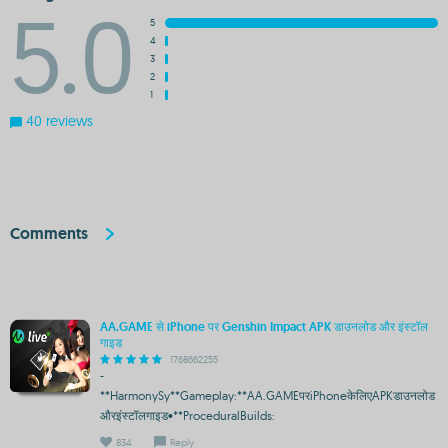
5.0
5
4
3
2
1
40 reviews
Comments
AA.GAME से iPhone पर Genshin Impact APK डाउनलोड और इंस्टॉल
गाइड
1768662255
-
**HarmonySy**Gameplay:**AA.GAMEपरiPhoneकेलिएAPKडाउनलोड
औरइंस्टॉलगाइड•**ProceduralBuilds:
834
Reply