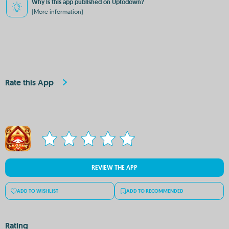
Why is this app published on Uptodown?
(More information)
Rate this App
REVIEW THE APP
ADD TO WISHLIST
ADD TO RECOMMENDED
Rating