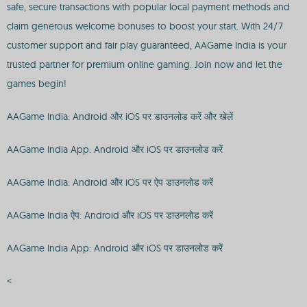
safe, secure transactions with popular local payment methods and
claim generous welcome bonuses to boost your start. With 24/7
customer support and fair play guaranteed, AAGame India is your
trusted partner for premium online gaming. Join now and let the
games begin!
AAGame India: Android और iOS पर डाउनलोड करें और खेलें
AAGame India App: Android और iOS पर डाउनलोड करें
AAGame India: Android और iOS पर ऐप डाउनलोड करें
AAGame India ऐप: Android और iOS पर डाउनलोड करें
AAGame India App: Android और iOS पर डाउनलोड करें
<