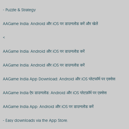
- Puzzle & Strategy
AAGame India: Android और iOS पर डाउनलोड करें और खेलें
<
AAGame India: Android और iOS पर डाउनलोड करें
AAGame India: Android और iOS पर डाउनलोड करें
AAGame India App Download: Android और iOS प्लेटफॉर्म पर एक्सेस
AAGame India ऐप डाउनलोड: Android और iOS प्लेटफ़ॉर्म पर एक्सेस
AAGame India App: Android और iOS पर डाउनलोड करें
- Easy downloads via the App Store.