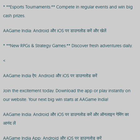
* **Esports Tournaments:** Compete in regular events and win big
cash prizes.
AAGame India: Android और iOS पर डाउनलोड करें और खेलें
* **New RPGs & Strategy Games:** Discover fresh adventures daily.
<
AAGame India ऐप: Android और iOS पर डाउनलोड करें
Join the excitement today. Download the app or play instantly on
our website. Your next big win starts at AAGame India!
AAGame India: Android और iOS पर डाउनलोड करें और ऑनलाइन गेमिंग का
आनंद लें
AAGame India App: Android और iOS पर डाउनलोड करें