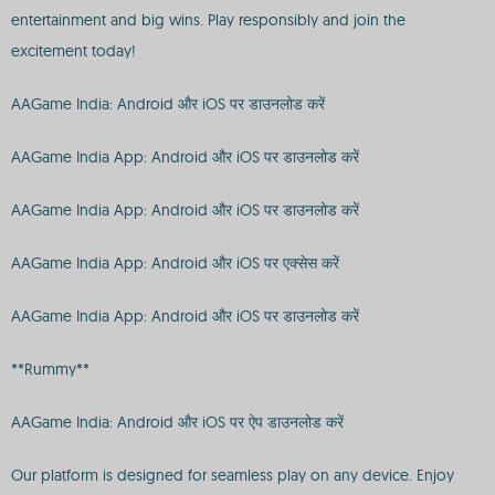
entertainment and big wins. Play responsibly and join the
excitement today!
AAGame India: Android और iOS पर डाउनलोड करें
AAGame India App: Android और iOS पर डाउनलोड करें
AAGame India App: Android और iOS पर डाउनलोड करें
AAGame India App: Android और iOS पर एक्सेस करें
AAGame India App: Android और iOS पर डाउनलोड करें
**Rummy**
AAGame India: Android और iOS पर ऐप डाउनलोड करें
Our platform is designed for seamless play on any device. Enjoy