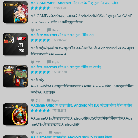
AA.GAME:Stor - Android और iOS के लिए मुफ्त गेम डाउनलोड
1769261741
AA.GAMEपरStorऐपडाउनलोडकरें:AndroidऔरiOSकेलिएगाइडAA.GAME:
Stor-AndroidऔरiOSकेलिएमुफ्तगेमडा
960
Reply
AA गेम्स: Android और iOS पर मुफ्त गेमिंग एप्स
1771097576
AAगेम्सएंड्रॉइडऔरiOSपरमुफ्तमेंडाउनलोडकरेंAAगेम्स:AndroidऔरiOSपरमुफ्त
गेमिंगकाआनंदAAGame:A
975
Reply
AA गेम्स: Android और iOS पर मुफ्त गेमिंग का आनंद
1771180479
AAगेम्सऐप-
AndroidऔरiOSपरमुफ्तगेमिंगकाआनंदAAगेम्स:AndroidऔरiOSपरमुफ्तगेमिंगए
प्सऔरAPKडाउनल
218
Reply
AAgame Offic ऐप डाउनलोड: Android और iOS प्लेटफ़ॉर्म पर गेमिंग एक्सेस
1771332813
AAgameOfficऐपडाउनलोड:AndroidऔरiOSप्लेटफ़ॉर्मपरगेमिंगएक्सेसAAga
meOfficऐपडाउनलोड:Androidऔर
1024
Reply
AA Game एप्प डाउनलोड: Android और iOS पर मुफ्त गेमिंग