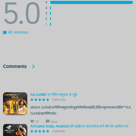
5.0
5
4
3
2
1
40 reviews
Comments
AA.GAME पर गेमिंग समुदाय से जुड़ें
1768142583
आपAA.GAMEपरगेमिंगसमुदायसेजुड़नेमेंरुचिरखतेहैं,लेकिनकृपयाध्यानदेंकि**AA.
GAMEएकगेमिंगप्लेट
187
Reply
AAGame India: Android और iOS पर डाउनलोड करें और ऐप एक्सेस पाएं
1768891891