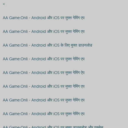
<
AA Game:Onli - Android और iOS पर मुफ्त गेमिंग एप
AA Game:Onli - Android और iOS पर मुफ्त गेमिंग एप
AA Game:Onli - Android और iOS के लिए मुफ्त डाउनलोड
AA Game:Onli - Android और iOS पर मुफ्त गेमिंग एप
AA Game:Onli - Android और iOS पर मुफ्त गेमिंग ऐप
AA Game:Onli - Android और iOS पर मुफ्त गेमिंग एप
AA Game:Onli - Android और iOS पर मुफ्त गेमिंग एप
AA Game:Onli - Android और iOS पर मुफ्त गेमिंग एप
AA Game:Onli - Android और iOS पर मुफ्त डाउनलोड और एक्सेस