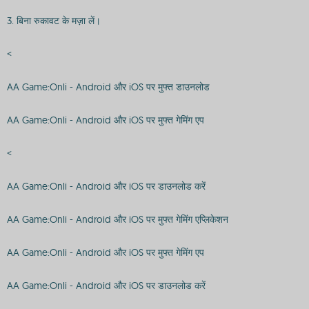
3. बिना रुकावट के मज़ा लें।
<
AA Game:Onli - Android और iOS पर मुफ्त डाउनलोड
AA Game:Onli - Android और iOS पर मुफ्त गेमिंग एप
<
AA Game:Onli - Android और iOS पर डाउनलोड करें
AA Game:Onli - Android और iOS पर मुफ्त गेमिंग एप्लिकेशन
AA Game:Onli - Android और iOS पर मुफ्त गेमिंग एप
AA Game:Onli - Android और iOS पर डाउनलोड करें