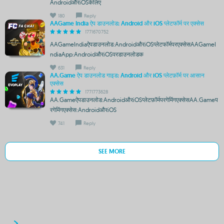
AndroidऔरiOSकेलिए
180
Reply
AAGame India ऐप डाउनलोड: Android और iOS प्लेटफॉर्म पर एक्सेस
1771670752
AAGameIndiaऐपडाउनलोड:AndroidऔरiOSप्लेटफॉर्मपरएक्सेसAAGameI
ndiaApp:AndroidऔरiOSपरडाउनलोडक
631
Reply
AA.Game ऐप डाउनलोड गाइड: Android और iOS प्लेटफ़ॉर्म पर आसान
एक्सेस
1771773628
AA.Gameऐपडाउनलोड:AndroidऔरiOSप्लेटफ़ॉर्मपरगेमिंगएक्सेसAA.Gameप
रगेमिंगएक्सेस:AndroidऔरiOS
741
Reply
SEE MORE