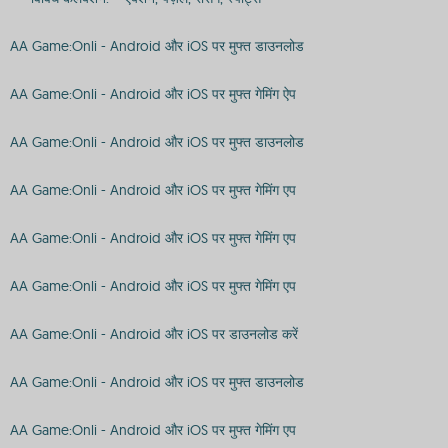
AA Game:Onli - Android और iOS पर मुफ्त डाउनलोड
AA Game:Onli - Android और iOS पर मुफ्त गेमिंग ऐप
AA Game:Onli - Android और iOS पर मुफ्त डाउनलोड
AA Game:Onli - Android और iOS पर मुफ्त गेमिंग एप
AA Game:Onli - Android और iOS पर मुफ्त गेमिंग एप
AA Game:Onli - Android और iOS पर मुफ्त गेमिंग एप
AA Game:Onli - Android और iOS पर डाउनलोड करें
AA Game:Onli - Android और iOS पर मुफ्त डाउनलोड
AA Game:Onli - Android और iOS पर मुफ्त गेमिंग एप