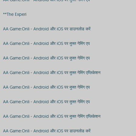
**The Experi
AA Game:Onli - Android और iOS पर डाउनलोड करें
AA Game:Onli - Android और iOS पर मुफ्त गेमिंग एप
AA Game:Onli - Android और iOS पर मुफ्त गेमिंग एप
AA Game:Onli - Android और iOS पर मुफ्त गेमिंग एप्लिकेशन
AA Game:Onli - Android और iOS पर मुफ्त गेमिंग एप
AA Game:Onli - Android और iOS पर मुफ्त गेमिंग एप
AA Game:Onli - Android और iOS पर मुफ्त गेमिंग एप्लिकेशन
AA Game:Onli - Android और iOS पर डाउनलोड करें