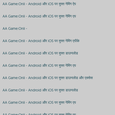
AA Game:Onli - Android और iOS पर मुफ्त गेमिंग ऐप
AA Game:Onli - Android और iOS पर मुफ्त गेमिंग एप
AA Game:Onli -
AA Game:Onli - Android और iOS पर मुफ्त गेमिंग एपीके
AA Game:Onli - Android और iOS पर मुफ्त डाउनलोड
AA Game:Onli - Android और iOS पर मुफ्त गेमिंग एप
AA Game:Onli - Android और iOS पर मुफ्त डाउनलोड और एक्सेस
AA Game:Onli - Android और iOS पर मुफ्त डाउनलोड
AA Game:Onli - Android और iOS पर मुफ्त गेमिंग एप
AA Game:Onli - Android और iOS पर मुफ्त गेमिंग एप