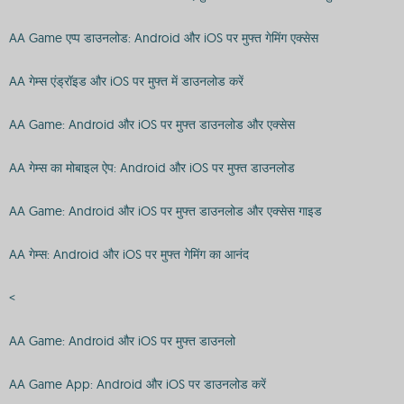
AA Game एप्प डाउनलोड: Android और iOS पर मुफ्त गेमिंग एक्सेस
AA गेम्स एंड्रॉइड और iOS पर मुफ्त में डाउनलोड करें
AA Game: Android और iOS पर मुफ्त डाउनलोड और एक्सेस
AA गेम्स का मोबाइल ऐप: Android और iOS पर मुफ्त डाउनलोड
AA Game: Android और iOS पर मुफ्त डाउनलोड और एक्सेस गाइड
AA गेम्स: Android और iOS पर मुफ्त गेमिंग का आनंद
<
AA Game: Android और iOS पर मुफ्त डाउनलो
AA Game App: Android और iOS पर डाउनलोड करें