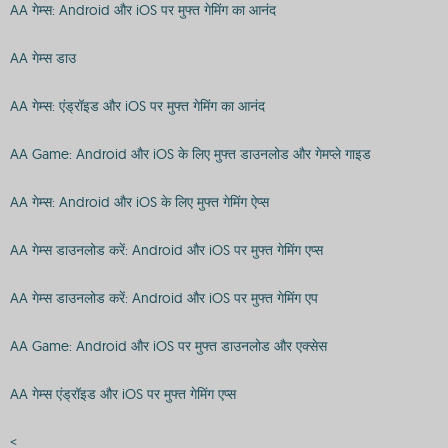
AA गेम्स: Android और iOS पर मुफ्त गेमिंग का आनंद
AA गेम्स डाउ
AA गेम्स: एंड्रॉइड और iOS पर मुफ्त गेमिंग का आनंद
AA Game: Android और iOS के लिए मुफ्त डाउनलोड और गेमप्ले गाइड
AA गेम्स: Android और iOS के लिए मुफ्त गेमिंग ऐप्स
AA गेम्स डाउनलोड करें: Android और iOS पर मुफ्त गेमिंग एप्स
AA गेम्स डाउनलोड करें: Android और iOS पर मुफ्त गेमिंग एप
AA Game: Android और iOS पर मुफ्त डाउनलोड और एक्सेस
AA गेम्स एंड्रॉइड और iOS पर मुफ्त गेमिंग एप्स
<