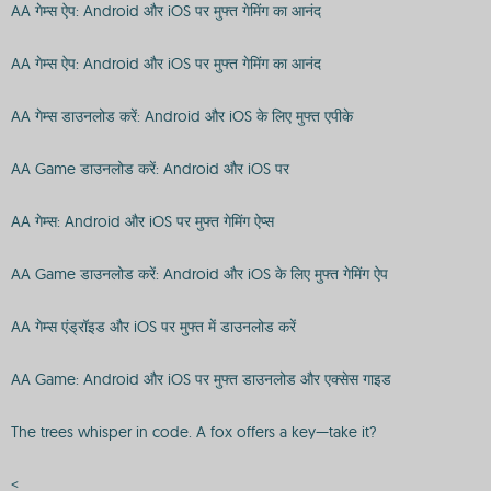
AA गेम्स ऐप: Android और iOS पर मुफ्त गेमिंग का आनंद
AA गेम्स ऐप: Android और iOS पर मुफ्त गेमिंग का आनंद
AA गेम्स डाउनलोड करें: Android और iOS के लिए मुफ्त एपीके
AA Game डाउनलोड करें: Android और iOS पर
AA गेम्स: Android और iOS पर मुफ्त गेमिंग ऐप्स
AA Game डाउनलोड करें: Android और iOS के लिए मुफ्त गेमिंग ऐप
AA गेम्स एंड्रॉइड और iOS पर मुफ्त में डाउनलोड करें
AA Game: Android और iOS पर मुफ्त डाउनलोड और एक्सेस गाइड
The trees whisper in code. A fox offers a key—take it?
<