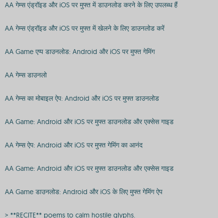
AA गेम्स एंड्रॉइड और iOS पर मुफ्त में डाउनलोड करने के लिए उपलब्ध हैं
AA गेम्स एंड्रॉइड और iOS पर मुफ्त में खेलने के लिए डाउनलोड करें
AA Game एप्प डाउनलोड: Android और iOS पर मुफ्त गेमिंग
AA गेम्स डाउनलो
AA गेम्स का मोबाइल ऐप: Android और iOS पर मुफ्त डाउनलोड
AA Game: Android और iOS पर मुफ्त डाउनलोड और एक्सेस गाइड
AA गेम्स ऐप: Android और iOS पर मुफ्त गेमिंग का आनंद
AA Game: Android और iOS पर मुफ्त डाउनलोड और एक्सेस गाइड
AA Game डाउनलोड: Android और iOS के लिए मुफ्त गेमिंग ऐप
> **RECITE** poems to calm hostile glyphs.