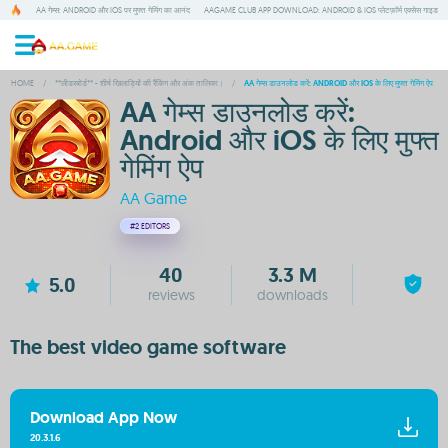
AA गेम्स: ANDROID और IOS पर मुफ्त गेमिंग का आनंद
AAGAME CLUB APP DOWNLOAD: ANDROID & IOS प्लेटफ़ॉर्म एक्सेस गाइड
HOME
/
**लीडरबोर्ड** - शीर्ष खिलाड़ियों की रैंकिंग और अंक तालिका।
/
AA गेम्स डाउनलोड करें: ANDROID और IOS के लिए मुफ्त गेमिंग ऐप
AA गेम्स डाउनलोड करें:
Android और iOS के लिए मुफ्त
गेमिंग ऐप
AA Game
#2
EDITORS
40
3.3 M
5.0
reviews
downloads
The best video game software
Download App Now
20.3.1.6