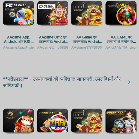
AAgame App:
AAgame Offic ऐप
AA Game एप्प
AA.GAME पर
Android और iOS के
डाउनलोड: Android
डाउनलोड: Android
आसानी से एक्सेस करें:
लिए मुफ्त डाउनलोड
और iOS प्लेटफ़ॉर्म पर
और iOS पर मुफ्त गेमिंग
Android और iOS के
AAgameApp:AndroidऔरiOSपरमुफ्तगेमडाउनलोडकरेंAAgameAppडाउनलोड:AndroidऔरiOSकेलि
AAgameOfficऐपडाउनलोड:AndroidऔरiOSप्लेटफ़ॉर्मपरएक्सेसगाइडA
AAGameडाउनलोडकरें:AndroidऔरiOSकेलिएमुफ्तग
AA.GAMEपरAndroidऔर
गेमिंग एक्सेस
लिए ऐप डाउनलोड करें
**प्रोफ़ाइल** - उपयोगकर्ता की व्यक्तिगत जानकारी, उपलब्धियाँ और
सांख्यिकी।