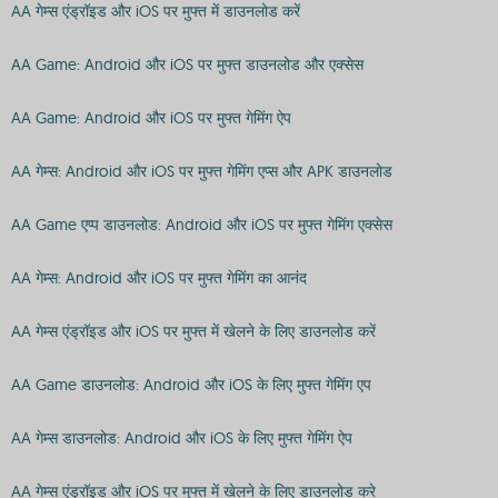
AA गेम्स एंड्रॉइड और iOS पर मुफ्त में डाउनलोड करें
AA Game: Android और iOS पर मुफ्त डाउनलोड और एक्सेस
AA Game: Android और iOS पर मुफ्त गेमिंग ऐप
AA गेम्स: Android और iOS पर मुफ्त गेमिंग एप्स और APK डाउनलोड
AA Game एप्प डाउनलोड: Android और iOS पर मुफ्त गेमिंग एक्सेस
AA गेम्स: Android और iOS पर मुफ्त गेमिंग का आनंद
AA गेम्स एंड्रॉइड और iOS पर मुफ्त में खेलने के लिए डाउनलोड करें
AA Game डाउनलोड: Android और iOS के लिए मुफ्त गेमिंग एप
AA गेम्स डाउनलोड: Android और iOS के लिए मुफ्त गेमिंग ऐप
AA गेम्स एंड्रॉइड और iOS पर मुफ्त में खेलने के लिए डाउनलोड करे