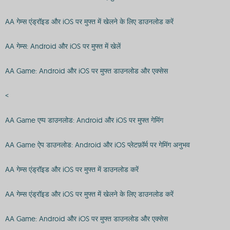
AA गेम्स एंड्रॉइड और iOS पर मुफ्त में खेलने के लिए डाउनलोड करें
AA गेम्स: Android और iOS पर मुफ्त में खेलें
AA Game: Android और iOS पर मुफ्त डाउनलोड और एक्सेस
<
AA Game एप्प डाउनलोड: Android और iOS पर मुफ्त गेमिंग
AA Game ऐप डाउनलोड: Android और iOS प्लेटफ़ॉर्म पर गेमिंग अनुभव
AA गेम्स एंड्रॉइड और iOS पर मुफ्त में डाउनलोड करें
AA गेम्स एंड्रॉइड और iOS पर मुफ्त में खेलने के लिए डाउनलोड करें
AA Game: Android और iOS पर मुफ्त डाउनलोड और एक्सेस