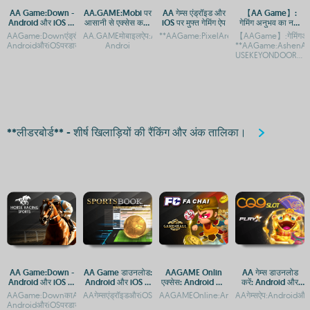
AA Game:Down -
AA.GAME:Mobi पर
AA गेम्स एंड्रॉइड और
【AA Game】:
Android और iOS पर
आसानी से एक्सेस करें -
iOS पर मुफ्त गेमिंग ऐप
गेमिंग अनुभव का नया
डाउनलोड करें
Android और iOS के
आयाम
AAGame:Downएंड्रॉइडऔरiOSपरडाउनलोडकैसेकरेंAAGame:Down-
AA.GAMEमोबाइलऐप:AndroidऔरiOSपरडाउनलोडवएक्सेसगाइडAA.GAME:Mo
**AAGame:PixelArena**AAगेम्सडाउनलोडकरें:A
【AAGame】:गेमिंग
लिए ऐप डाउनलोड करें
AndroidऔरiOSपरडाउनलोडकरेंAAGame:Dow
Androi
**AAGame:AshenA
USEKEYONDOOR【
【A
**लीडरबोर्ड** - शीर्ष खिलाड़ियों की रैंकिंग और अंक तालिका।
AA Game:Down -
AA Game डाउनलोड:
AAGAME Onlin
AA गेम्स डाउनलोड
Android और iOS पर
Android और iOS के
एक्सेस: Android और
करें: Android और
डाउनलोड और एक्सेस
लिए मुफ्त गेमिंग एप
Apple के लिए APP
iOS पर मुफ्त गेमिंग एप
AAGame:DownकाAndroidऔरiOSऐपडाउनलोडकरेंAAGame:Down-
AAगेम्सएंड्रॉइडऔरiOSपरमुफ्तमेंखेलनेकेलिएडाउनलोडकरेंAAगेम्सएंड्रॉइडऔर
AAGAMEOnline:AndroidऔरiOSपरमुफ्तडाउन
AAगेम्सऐप:Androidऔर
गाइड
APK
AndroidऔरiOSपरडाउनलोडकरेंAAGame:Down-