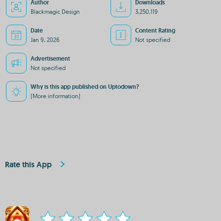
Author
Downloads
Blackmagic Design
3,250,119
Date
Content Rating
Jan 9, 2026
Not specified
Advertisement
Not specified
Why is this app published on Uptodown?
(More information)
Rate this App