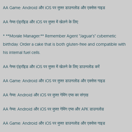
AA Game: Android और iOS पर मुफ्त डाउनलोड और एक्सेस गाइड
AA गेम्स एंड्रॉइड और iOS पर मुफ्त में खेलने के लिए
* **Morale Manager:** Remember Agent "Jaguar’s" cybernetic
birthday. Order a cake that is both gluten-free and compatible with
his internal fuel cells.
AA गेम्स एंड्रॉइड और iOS पर मुफ्त में खेलने के लिए डाउनलोड करें
AA Game: Android और iOS पर मुफ्त डाउनलोड और एक्सेस गाइड
AA गेम्स: Android और iOS पर मुफ्त गेमिंग एप्स का संग्रह
AA गेम्स: Android और iOS पर मुफ्त गेमिंग एप्स और APK डाउनलोड
AA Game: Android और iOS पर मुफ्त डाउनलोड और एक्सेस गाइड