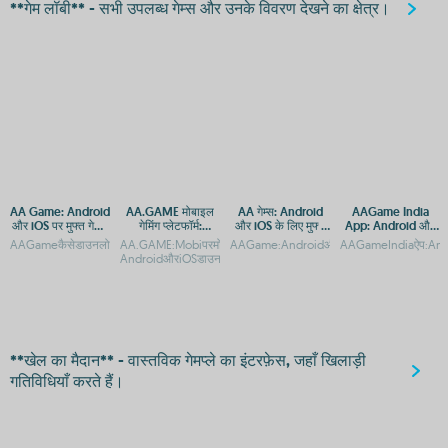
**गेम लॉबी** - सभी उपलब्ध गेम्स और उनके विवरण देखने का क्षेत्र।
AA Game: Android
AA.GAME मोबाइल
AA गेम्स: Android
AAGame India
और iOS पर मुफ्त गेमिंग
गेमिंग प्लेटफॉर्म:
और iOS के लिए मुफ्त
App: Android और
ऐप डाउनलोड करें
Android और iOS पर
गेमिंग ऐप्स
iOS पर डाउनलोड करें
AAGameकैसेडाउनलोडकरें:AndroidऔरiOSगाइडAAगेम्सएंड्रॉइडऔरiOSपरमुफ्तमेंखेलनेकेलिएडाउनल
AA.GAME:Mobiपरमोबाइलगेमिंगकाआनंदलें-
AAGame:AndroidऔरiOSकेलिएमुफ्तडाउनलोडऔरग
AAGameIndiaऐप:Andr
एक्सेस गाइड
AndroidऔरiOSडाउनलोडगाइडAA.GAME:Mobiपरगेम्सडाउनलोडकरे
**खेल का मैदान** - वास्तविक गेमप्ले का इंटरफ़ेस, जहाँ खिलाड़ी
गतिविधियाँ करते हैं।