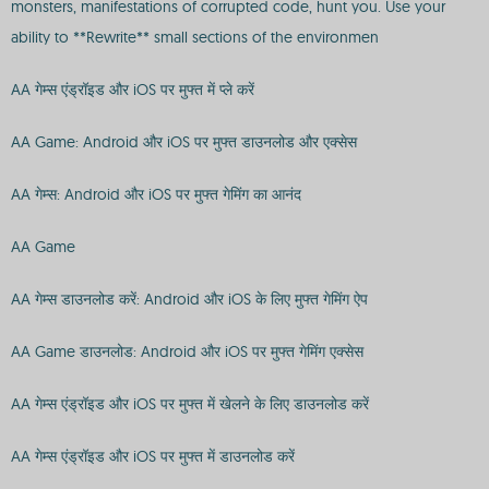
monsters, manifestations of corrupted code, hunt you. Use your
ability to **Rewrite** small sections of the environmen
AA गेम्स एंड्रॉइड और iOS पर मुफ्त में प्ले करें
AA Game: Android और iOS पर मुफ्त डाउनलोड और एक्सेस
AA गेम्स: Android और iOS पर मुफ्त गेमिंग का आनंद
AA Game
AA गेम्स डाउनलोड करें: Android और iOS के लिए मुफ्त गेमिंग ऐप
AA Game डाउनलोड: Android और iOS पर मुफ्त गेमिंग एक्सेस
AA गेम्स एंड्रॉइड और iOS पर मुफ्त में खेलने के लिए डाउनलोड करें
AA गेम्स एंड्रॉइड और iOS पर मुफ्त में डाउनलोड करें