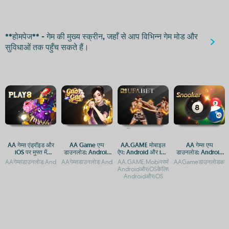
**होमपेज** - गेम की मुख्य स्क्रीन, जहाँ से आप विभिन्न गेम मोड और
सुविधाओं तक पहुँच सकते हैं।
AA गेम्स एंड्रॉइड और
AA Game एप्प
AA.GAME मोबाइल
AA गेम्स एप्प
iOS पर मुफ्त में
डाउनलोड: Android
ऐप: Android और iOS
डाउनलोड: Android
डाउनलोड करने के लिए
और iOS पर मुफ्त गेमिंग
पर आसान एक्सेस
और iOS पर मुफ्त गेमिंग
AAगेम्सडाउनलोड:AndroidऔरiOSकेलिएमुफ्तगेमिंगएपAAगेम्सएंड्रॉइडऔरiOSपरमुफ्तमेंडाउनलोडकरेंA
AAगेम्सडाउनलोड:AndroidऔरiOSकेलिएमुफ्तगेमिंगऐपAAगेम्स:Androidऔरi
AA.GAME:Mobiपरमोबाइलगेमिंगकाआनंदलें-
AAGameडाउनलोडकरें:An
उपलब्ध हैं
AndroidऔरiOSकेलिएएक्सेसकरेंAA.GAME:Mob
AndroidऔरiOS