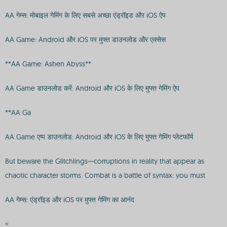
AA गेम्स: मोबाइल गेमिंग के लिए सबसे अच्छा एंड्रॉइड और iOS ऐप
AA Game: Android और iOS पर मुफ्त डाउनलोड और एक्सेस
**AA Game: Ashen Abyss**
AA Game डाउनलोड करें: Android और iOS के लिए मुफ्त गेमिंग ऐप
**AA Ga
AA Game एप्प डाउनलोड: Android और iOS के लिए मुफ्त गेमिंग प्लेटफॉर्म
But beware the Glitchlings—corruptions in reality that appear as
chaotic character storms. Combat is a battle of syntax: you must
AA गेम्स: एंड्रॉइड और iOS पर मुफ्त गेमिंग का आनंद
<