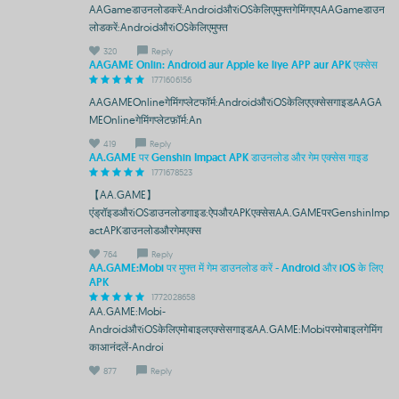
AAGameडाउनलोडकरें:AndroidऔरiOSकेलिएमुफ्तगेमिंगएपAAGameडाउन
लोडकरें:AndroidऔरiOSकेलिएमुफ्त
320
Reply
AAGAME Onlin: Android aur Apple ke liye APP aur APK एक्सेस
1771606156
AAGAMEOnlineगेमिंगप्लेटफॉर्म:AndroidऔरiOSकेलिएएक्सेसगाइडAAGA
MEOnlineगेमिंगप्लेटफ़ॉर्म:An
419
Reply
AA.GAME पर Genshin Impact APK डाउनलोड और गेम एक्सेस गाइड
1771678523
【AA.GAME】
एंड्रॉइडऔरiOSडाउनलोडगाइड:ऐपऔरAPKएक्सेसAA.GAMEपरGenshinImp
actAPKडाउनलोडऔरगेमएक्स
764
Reply
AA.GAME:Mobi पर मुफ्त में गेम डाउनलोड करें - Android और iOS के लिए
APK
1772028658
AA.GAME:Mobi-
AndroidऔरiOSकेलिएमोबाइलएक्सेसगाइडAA.GAME:Mobiपरमोबाइलगेमिंग
काआनंदलें-Androi
877
Reply