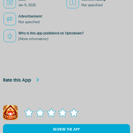
Jan 9, 2026
Not specified
Advertisement
Not specified
Why is this app published on Uptodown?
(More information)
Rate this App
REVIEW THE APP