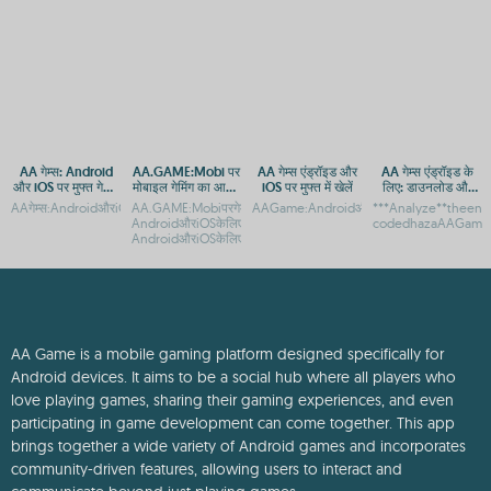
AA गेम्स: Android
AA.GAME:Mobi पर
AA गेम्स एंड्रॉइड और
AA गेम्स एंड्रॉइड के
और iOS पर मुफ्त गेमिंग
मोबाइल गेमिंग का आनंद
iOS पर मुफ्त में खेलें
लिए: डाउनलोड और
का आनंद
लें - Android और
गेमप्ले गाइड
AAगेम्स:AndroidऔरiOSकेलिएमुफ्तगेमिंगऐपAAगेम्सडाउनलोड:AndroidऔरiOSकेलिएमुफ्तगेमिंगऐप
AA.GAME:Mobiपरगेम्सडाउनलोडकरें-
AAGame:AndroidऔरiOSपरमुफ्तडाउनलोडऔरएक
***Analyze**theenv
iOS के लिए एक्सेस करें
AndroidऔरiOSकेलिएआसानएक्सेसAA.GAME:Mobi-
codedhazaAAGame:A
AndroidऔरiOSकेलिए
AA Game is a mobile gaming platform designed specifically for
Android devices. It aims to be a social hub where all players who
love playing games, sharing their gaming experiences, and even
participating in game development can come together. This app
brings together a wide variety of Android games and incorporates
community-driven features, allowing users to interact and
communicate beyond just playing games.