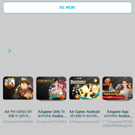
SEE MORE
AA गेम्स एंड्रॉइड और
AAgame Offic ऐप
AA Game: Android
AAgame App
iOS पर मुफ्त में
डाउनलोड: Android
और iOS पर डाउनलोड
डाउनलोड: Android
डाउनलोड करने के लिए
और iOS प्लेटफ़ॉर्म पर
और प्ले करें
और iOS के लिए गेमिंग
AAGameडाउनलोडकरें:AndroidऔरiOSकेलिएमुफ्तगेमिंगऐपAAगेम्सडाउनलोडकरें:AndroidऔरiOSपरम
AAgameOfficऐपडाउनलोड:AndroidऔरiOSप्लेटफ़ॉर्मपरगेमिंगएक्सेसA
AAGame:AndroidऔरiOSपरडाउनलोडऔरएक्स
1.**AAgameAPKडाउनल
एक्सेस गाइड
प्लेटफॉर्म
आधिकारिकवेबसाइटयाव