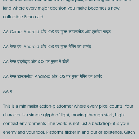
land where every major decision you make becomes a new,
collectible Echo card.
AA Game: Android और iOS पर मुफ्त डाउनलोड और एक्सेस गाइड
AA गेम्स ऐप: Android और iOS पर मुफ्त गेमिंग का आनंद
AA गेम्स एंड्रॉइड और iOS पर मुफ्त में खेलें
AA गेम्स डाउनलोड: Android और iOS पर मुफ्त गेमिंग का आनंद
AA ग
This is a minimalist action-platformer where every pixel counts. Your
character is a simple glyph of light, moving through stark, high-
contrast environments. The world is not just a backdrop; it is your
enemy and your tool. Platforms flicker in and out of existence. Glitch