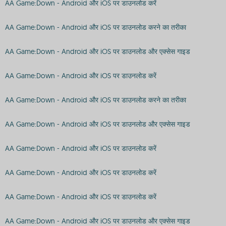
AA Game:Down - Android और iOS पर डाउनलोड करें
AA Game:Down - Android और iOS पर डाउनलोड करने का तरीका
AA Game:Down - Android और iOS पर डाउनलोड और एक्सेस गाइड
AA Game:Down - Android और iOS पर डाउनलोड करें
AA Game:Down - Android और iOS पर डाउनलोड करने का तरीका
AA Game:Down - Android और iOS पर डाउनलोड और एक्सेस गाइड
AA Game:Down - Android और iOS पर डाउनलोड करें
AA Game:Down - Android और iOS पर डाउनलोड करें
AA Game:Down - Android और iOS पर डाउनलोड करें
AA Game:Down - Android और iOS पर डाउनलोड और एक्सेस गाइड