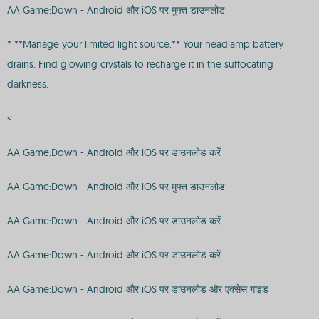
AA Game:Down - Android और iOS पर मुफ्त डाउनलोड
* **Manage your limited light source.** Your headlamp battery
drains. Find glowing crystals to recharge it in the suffocating
darkness.
<
AA Game:Down - Android और iOS पर डाउनलोड करें
AA Game:Down - Android और iOS पर मुफ्त डाउनलोड
AA Game:Down - Android और iOS पर डाउनलोड करें
AA Game:Down - Android और iOS पर डाउनलोड करें
AA Game:Down - Android और iOS पर डाउनलोड और एक्सेस गाइड