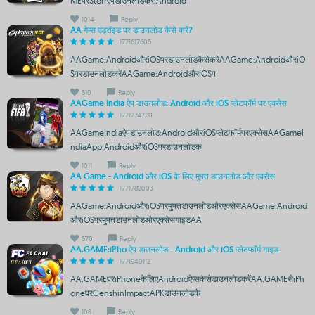
MEपरStorrऐपडाउनलोडकरें:Android
1014
Reply
AA गेम्स एंड्रॉइड पर डाउनलोड कैसे करें?
1771617605
AAGame:AndroidऔरiOSपरडाउनलोडकैसेकरेंAAGame:AndroidऔरiO
SपरडाउनलोडकरेंAAGame:AndroidऔरiOSप
510
Reply
AAGame India ऐप डाउनलोड: Android और iOS प्लेटफॉर्म पर एक्सेस
1771774720
AAGameIndiaऐपडाउनलोड:AndroidऔरiOSप्लेटफॉर्मपरएक्सेसAAGameI
ndiaApp:AndroidऔरiOSपरडाउनलोडक
1011
Reply
AA Game - Android और iOS के लिए मुफ्त डाउनलोड और एक्सेस
1771782003
AAGame:AndroidऔरiOSपरमुफ्तडाउनलोडऔरएक्सेसAAGame:Android
औरiOSपरमुफ्तडाउनलोडऔरएक्सेसगाइडAA
570
Reply
AA.GAME:iPho ऐप डाउनलोड - Android और iOS प्लेटफ़ॉर्म गाइड
1771940112
AA.GAMEपरiPhoneकेलिएAndroidऐप्सकैसेडाउनलोडकरेंAA.GAMEसेiPh
oneपरGenshinImpactAPKडाउनलोडकै
108
Reply