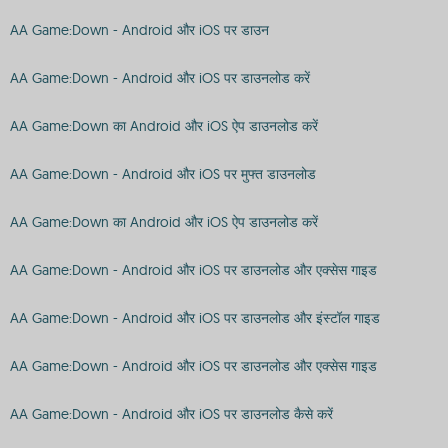
AA Game:Down - Android और iOS पर डाउन
AA Game:Down - Android और iOS पर डाउनलोड करें
AA Game:Down का Android और iOS ऐप डाउनलोड करें
AA Game:Down - Android और iOS पर मुफ्त डाउनलोड
AA Game:Down का Android और iOS ऐप डाउनलोड करें
AA Game:Down - Android और iOS पर डाउनलोड और एक्सेस गाइड
AA Game:Down - Android और iOS पर डाउनलोड और इंस्टॉल गाइड
AA Game:Down - Android और iOS पर डाउनलोड और एक्सेस गाइड
AA Game:Down - Android और iOS पर डाउनलोड कैसे करें