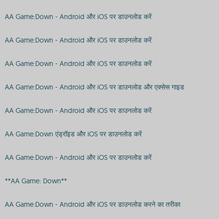
AA Game:Down - Android और iOS पर डाउनलोड करें
AA Game:Down - Android और iOS पर डाउनलोड करें
AA Game:Down - Android और iOS पर डाउनलोड करें
AA Game:Down - Android और iOS पर डाउनलोड और एक्सेस गाइड
AA Game:Down - Android और iOS पर डाउनलोड करें
AA Game:Down एंड्रॉइड और iOS पर डाउनलोड करें
AA Game:Down - Android और iOS पर डाउनलोड करें
**AA Game: Down**
AA Game:Down - Android और iOS पर डाउनलोड करने का तरीका