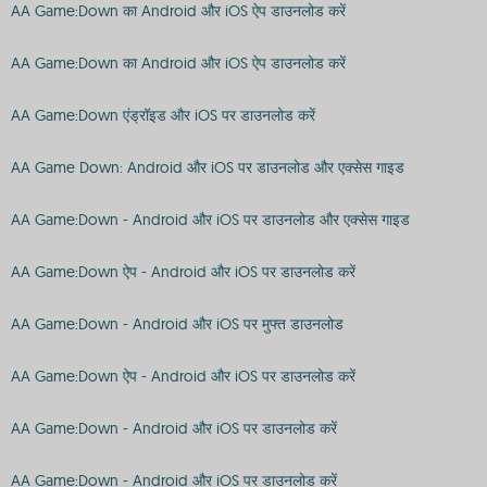
AA Game:Down का Android और iOS ऐप डाउनलोड करें
AA Game:Down का Android और iOS ऐप डाउनलोड करें
AA Game:Down एंड्रॉइड और iOS पर डाउनलोड करें
AA Game Down: Android और iOS पर डाउनलोड और एक्सेस गाइड
AA Game:Down - Android और iOS पर डाउनलोड और एक्सेस गाइड
AA Game:Down ऐप - Android और iOS पर डाउनलोड करें
AA Game:Down - Android और iOS पर मुफ्त डाउनलोड
AA Game:Down ऐप - Android और iOS पर डाउनलोड करें
AA Game:Down - Android और iOS पर डाउनलोड करें
AA Game:Down - Android और iOS पर डाउनलोड करें