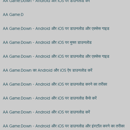
AA Game:Down - Android और iOS पर डाउनलोड करें
AA Game:D
AA Game:Down - Android और iOS पर डाउनलोड और एक्सेस गाइड
AA Game:Down - Android और iOS पर मुफ्त डाउनलोड
AA Game:Down - Android और iOS पर डाउनलोड और एक्सेस गाइड
AA Game:Down का Android और iOS ऐप डाउनलोड करें
AA Game:Down - Android और iOS पर डाउनलोड करने का तरीका
AA Game:Down - Android और iOS पर डाउनलोड कैसे करें
AA Game:Down - Android और iOS पर डाउनलोड करें
AA Game:Down - Android और iOS पर डाउनलोड और इंस्टॉल करने का तरीका