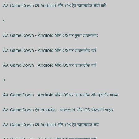
AA Game:Down का Android और iOS ऐप डाउनलोड कैसे करें
<
AA Game:Down - Android और iOS पर मुफ्त डाउनलोड
AA Game:Down - Android और iOS पर डाउनलोड करें
AA Game:Down - Android और iOS पर डाउनलोड करें
<
AA Game:Down - Android और iOS पर डाउनलोड और इंस्टॉल गाइड
AA Game:Down ऐप डाउनलोड - Android और iOS प्लेटफ़ॉर्म गाइड
AA Game:Down का Android और iOS ऐप डाउनलोड करें