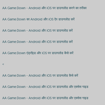
AA Game:Down - Android और iOS पर डाउनलोड करने का तरीका
AA Game:Down का Android और iOS ऐप डाउनलोड करें
AA Game:Down - Android और iOS पर डाउनलोड करें
AA Game:Down - Android और iOS पर डाउनलोड करें
AA Game:Down एंड्रॉइड और iOS पर डाउनलोड कैसे करें
<
AA Game:Down - Android और iOS पर डाउनलोड कैसे करें
AA Game:Down - Android और iOS पर डाउनलोड और एक्सेस गाइड
AA Game:Down - Android और iOS पर डाउनलोड और एक्सेस गाइड