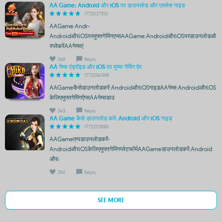
AA Game: Android और iOS पर डाउनलोड और एक्सेस गाइड
1772027310
AAGame:Andr-
AndroidऔरiOSपरमुफ्तगेमिंगएप्सAAGame:AndroidऔरiOSपरडाउनलोडऔ
रप्लेकरेंAAगेम्सएं
346
Reply
AA गेम्स एंड्रॉइड और iOS पर मुफ्त गेमिंग ऐप
1772064399
AAGameकैसेडाउनलोडकरें:AndroidऔरiOSगाइडAAगेम्स:AndroidऔरiOS
केलिएमुफ्तगेमिंगऐप्सAAगेम्सडाउ
343
Reply
AA Game कैसे डाउनलोड करें: Android और iOS गाइड
1772205690
AAGameएप्पडाउनलोडकरें-
AndroidऔरiOSकेलिएमुफ्तगेमिंगप्लेटफॉर्मAAGameडाउनलोडकरें:Android
औरi
254
Reply
SEE MORE