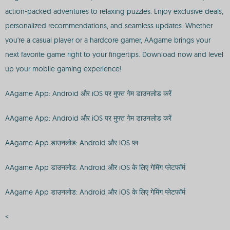
action-packed adventures to relaxing puzzles. Enjoy exclusive deals,
personalized recommendations, and seamless updates. Whether
you're a casual player or a hardcore gamer, AAgame brings your
next favorite game right to your fingertips. Download now and level
up your mobile gaming experience!
AAgame App: Android और iOS पर मुफ्त गेम डाउनलोड करें
AAgame App: Android और iOS पर मुफ्त गेम डाउनलोड करें
AAgame App डाउनलोड: Android और iOS प्ल
AAgame App डाउनलोड: Android और iOS के लिए गेमिंग प्लेटफॉर्म
AAgame App डाउनलोड: Android और iOS के लिए गेमिंग प्लेटफॉर्म
<