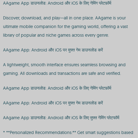
AAgame App डाउनलोड: Android और iOS के लिए गेमिंग प्लेटफ़ॉर्म
Discover, download, and play—all in one place. AAgame is your
ultimate mobile companion for the gaming world, offering a vast
library of popular and niche games across every genre.
AAgame App: Android और iOS पर मुफ्त गेम डाउनलोड करें
A lightweight, smooth interface ensures seamless browsing and
gaming. All downloads and transactions are safe and verified.
AAgame App डाउनलोड: Android और iOS के लिए गेमिंग प्लेटफ़ॉर्म
AAgame App: Android और iOS पर मुफ्त गेम डाउनलोड करें
AAgame App डाउनलोड: Android और iOS के लिए मुफ्त गेमिंग प्लेटफॉर्म
* **Personalized Recommendations:** Get smart suggestions based