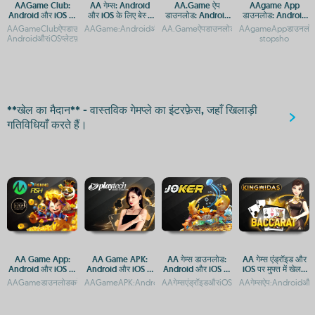
AAGame Club:
AA गेम्स: Android
AA.Game ऐप
AAgame App
Android और iOS पर
और iOS के लिए बेस्ट
डाउनलोड: Android
डाउनलोड: Android
मुफ्त गेमिंग ऐप
मोबाइल गेमिंग ऐप्स
और iOS प्लेटफ़ॉर्म पर
और iOS के लिए गेमिंग
AAGameClubऐपडाउनलोड-
AAGame:AndroidऔरiOSकेलिएमुफ्तडाउनलोडऔरएक्सेसगाइडAAGame:A
AA.Gameऐपडाउनलोड:AndroidऔरiOSप्लेटफॉर्म
AAgameAppडाउनलोड:An
गेमिंग एक्सेस
प्लेटफ़ॉर्म
AndroidऔरiOSप्लेटफ़ॉर्मपरएक्सेसAAGameClubAppAPKDownloadforAndroid&iO
stopsho
**खेल का मैदान** - वास्तविक गेमप्ले का इंटरफ़ेस, जहाँ खिलाड़ी
गतिविधियाँ करते हैं।
AA Game App:
AA Game APK:
AA गेम्स डाउनलोड:
AA गेम्स एंड्रॉइड और
Android और iOS पर
Android और iOS के
Android और iOS पर
iOS पर मुफ्त में खेलने
मुफ्त डाउनलोड और
लिए मुफ्त डाउनलोड
मुफ्त गेमिंग ऐप
के लिए डाउनलोड करें
AAGameडाउनलोडकरें:AndroidऔरiOSकेलिएमुफ्तगेमिंगऐपAAGame:AndroidऔरiOSकेलिएमुफ्त
AAGameAPK:AndroidऔरiOSपरमुफ्तडाउनलोडAAGameAPK:Andro
AAगेम्सएंड्रॉइडऔरiOSपरमुफ्तगेमिंगऐपAAगेम्स:
AAगेम्सऐप:AndroidऔरiO
एक्सेस