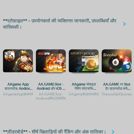
**प्रोफ़ाइल** - उपयोगकर्ता की व्यक्तिगत जानकारी, उपलब्धियाँ और
सांख्यिकी।
AAgame App
AA.GAME:Stor -
AAgame मोबाइल
AA.GAME पर Stor
डाउनलोड: Android
Android और iOS के
गेमिंग प्लेटफॉर्म:
ऐप डाउनलोड करें:
और iOS के लिए गेमिंग
लिए मुफ्त गेम डाउनलोड
Android और iOS पर
Android और iOS के
AAgameAppडाउनलोड:AndroidऔरiOSकेलिएगेमिंगप्लेटफ़ॉर्मAAgameApp:AndroidऔरiOSकेलि
AA.GAME:Stor-
AAgameऐपडाउनलोड:AndroidऔरiOSप्लेटफ़ॉर्म
TheworldofStorreac
प्लेटफॉर्म
प्लेटफ़ॉर्म
डाउनलोड व एक्सेस
लिए गाइड
AndroidऔरiOSकेलिएआधिकारिकऐपडाउनलोडकरेंAA.GAMEपरStorऐपडाउ
गाइड
**लीडरबोर्ड** - शीर्ष खिलाड़ियों की रैंकिंग और अंक तालिका।