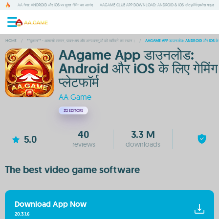
AA गेम्स: ANDROID और IOS पर मुफ्त गेमिंग का आनंद
AAGAME CLUB APP DOWNLOAD: ANDROID & IOS प्लेटफ़ॉर्म एक्सेस गाइड
HOME
/
**दुकान** - आभासी सामान, पावर-अप और अन्य वस्तुओं को खरीदने का स्थान।
/
AAGAME APP डाउनलोड: ANDROID और IOS के लिए ग
AAgame App डाउनलोड:
Android और iOS के लिए गेमिंग
प्लेटफॉर्म
AA Game
#2
EDITORS
40
3.3 M
5.0
reviews
downloads
The best video game software
Download App Now
20.3.1.6