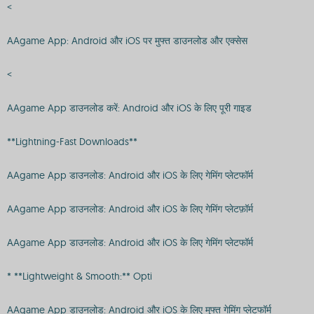
<
AAgame App: Android और iOS पर मुफ्त डाउनलोड और एक्सेस
<
AAgame App डाउनलोड करें: Android और iOS के लिए पूरी गाइड
**Lightning-Fast Downloads**
AAgame App डाउनलोड: Android और iOS के लिए गेमिंग प्लेटफॉर्म
AAgame App डाउनलोड: Android और iOS के लिए गेमिंग प्लेटफ़ॉर्म
AAgame App डाउनलोड: Android और iOS के लिए गेमिंग प्लेटफॉर्म
* **Lightweight & Smooth:** Opti
AAgame App डाउनलोड: Android और iOS के लिए मुफ्त गेमिंग प्लेटफॉर्म