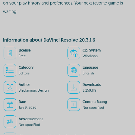
on your play history and preferences. Your next favorite game is
waiting.
Information about DaVinci Resolve 20.3.1.6
License
Op. System
Free
Windows
Category
Language
Editors
English
Author
Downloads
Blackmagic Design
3,250,119
Date
Content Rating
Jan 9, 2026
Not specified
Advertisement
Not specified