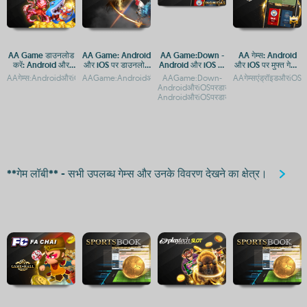
AA Game डाउनलोड
AA Game: Android
AA Game:Down -
AA गेम्स: Android
करें: Android और
और iOS पर डाउनलोड
Android और iOS पर
और iOS पर मुफ्त गेमिंग
iOS के लिए मुफ्त ऐप
और एक्सेस गाइड
डाउनलोड करने का
ऐप
AAगेम्स:AndroidऔरiOSपरमुफ्तगेमिंगऐप्सकाअनुभवAAGame:AndroidऔरiOSपरमुफ्तडाउनलोडऔरए
AAGame:AndroidऔरiOSपरमुफ्तडाउनलोडAAGame:AndroidऔरiOSपर
AAGame:Down-
AAगेम्सएंड्रॉइडऔरiOSपर
एक्सेस
तरीका
AndroidऔरiOSपरडाउनलोडकरेंAAGame:Do
AndroidऔरiOSपरडाउनलोडकरेंAAGame:Do
**गेम लॉबी** - सभी उपलब्ध गेम्स और उनके विवरण देखने का क्षेत्र।