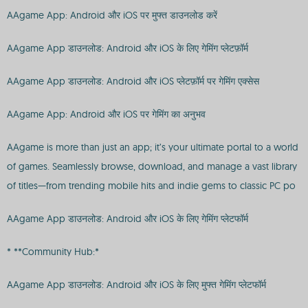
AAgame App: Android और iOS पर मुफ्त डाउनलोड करें
AAgame App डाउनलोड: Android और iOS के लिए गेमिंग प्लेटफ़ॉर्म
AAgame App डाउनलोड: Android और iOS प्लेटफ़ॉर्म पर गेमिंग एक्सेस
AAgame App: Android और iOS पर गेमिंग का अनुभव
AAgame is more than just an app; it’s your ultimate portal to a world
of games. Seamlessly browse, download, and manage a vast library
of titles—from trending mobile hits and indie gems to classic PC po
AAgame App डाउनलोड: Android और iOS के लिए गेमिंग प्लेटफॉर्म
* **Community Hub:*
AAgame App डाउनलोड: Android और iOS के लिए मुफ्त गेमिंग प्लेटफॉर्म