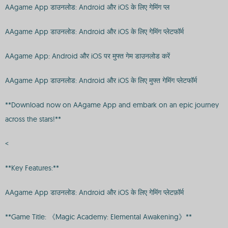
AAgame App डाउनलोड: Android और iOS के लिए गेमिंग प्ल
AAgame App डाउनलोड: Android और iOS के लिए गेमिंग प्लेटफॉर्म
AAgame App: Android और iOS पर मुफ्त गेम डाउनलोड करें
AAgame App डाउनलोड: Android और iOS के लिए मुफ्त गेमिंग प्लेटफॉर्म
**Download now on AAgame App and embark on an epic journey
across the stars!**
<
**Key Features:**
AAgame App डाउनलोड: Android और iOS के लिए गेमिंग प्लेटफ़ॉर्म
**Game Title: 《Magic Academy: Elemental Awakening》**