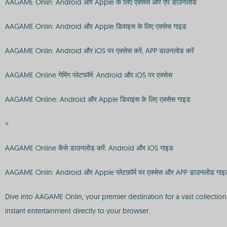
AAGAME Onlin: Android और Apple के लिए एक्सेस और ऐप डाउनलोड
AAGAME Onlin: Android और Apple डिवाइस के लिए एक्सेस गाइड
AAGAME Onlin: Android और iOS पर एक्सेस करें, APP डाउनलोड करें
AAGAME Online गेमिंग प्लेटफॉर्म: Android और iOS पर एक्सेस
AAGAME Online: Android और Apple डिवाइस के लिए एक्सेस गाइड
<
AAGAME Online कैसे डाउनलोड करें: Android और iOS गाइड
AAGAME Onlin: Android और Apple प्लेटफ़ॉर्म पर एक्सेस और APP डाउनलोड गाइ
Dive into AAGAME Onlin, your premier destination for a vast collection 
instant entertainment directly to your browser.