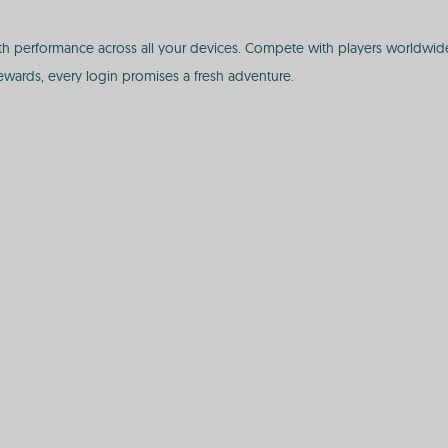
performance across all your devices. Compete with players worldwide i
ewards, every login promises a fresh adventure.