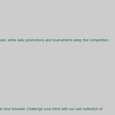
ses, while daily promotions and tournaments keep the competition
in your browser. Challenge your mind with our vast collection of