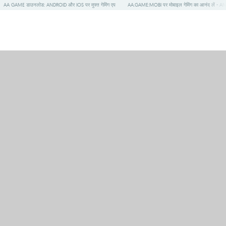
AA GAME डाउनलोड: ANDROID और IOS पर मुफ्त गेमिंग एप
AA.GAME:MOBI पर मोबाइल गेमिंग का आनंद लें - AN