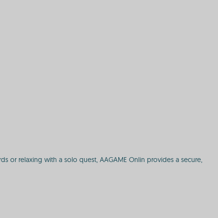
ds or relaxing with a solo quest, AAGAME Onlin provides a secure,