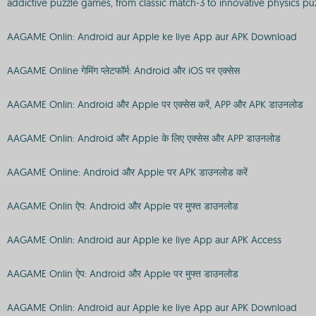
addictive puzzle games, from classic match-3 to innovative physics puz
AAGAME Onlin: Android aur Apple ke liye App aur APK Download
AAGAME Online गेमिंग प्लेटफॉर्म: Android और iOS पर एक्सेस
AAGAME Onlin: Android और Apple पर एक्सेस करें, APP और APK डाउनलोड
AAGAME Onlin: Android और Apple के लिए एक्सेस और APP डाउनलोड
AAGAME Online: Android और Apple पर APK डाउनलोड करें
AAGAME Onlin ऐप: Android और Apple पर मुफ्त डाउनलोड
AAGAME Onlin: Android aur Apple ke liye App aur APK Access
AAGAME Onlin ऐप: Android और Apple पर मुफ्त डाउनलोड
AAGAME Onlin: Android aur Apple ke liye App aur APK Download