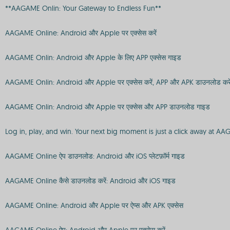
**AAGAME Onlin: Your Gateway to Endless Fun**
AAGAME Online: Android और Apple पर एक्सेस करें
AAGAME Onlin: Android और Apple के लिए APP एक्सेस गाइड
AAGAME Onlin: Android और Apple पर एक्सेस करें, APP और APK डाउनलोड करे
AAGAME Onlin: Android और Apple पर एक्सेस और APP डाउनलोड गाइड
Log in, play, and win. Your next big moment is just a click away at A
AAGAME Online ऐप डाउनलोड: Android और iOS प्लेटफ़ॉर्म गाइड
AAGAME Online कैसे डाउनलोड करें: Android और iOS गाइड
AAGAME Online: Android और Apple पर ऐप्स और APK एक्सेस