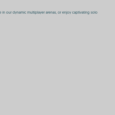
n our dynamic multiplayer arenas, or enjoy captivating solo