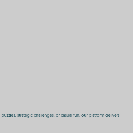
uzzles, strategic challenges, or casual fun, our platform delivers