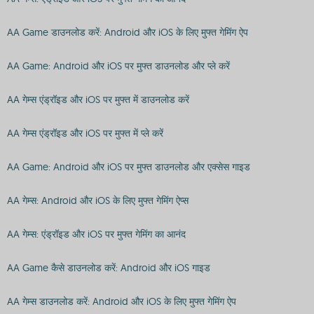
AA Game डाउनलोड करें: Android और iOS के लिए मुफ्त गेमिंग ऐप
AA Game: Android और iOS पर मुफ्त डाउनलोड और प्ले करें
AA गेम्स एंड्रॉइड और iOS पर मुफ्त में डाउनलोड करें
AA गेम्स एंड्रॉइड और iOS पर मुफ्त में प्ले करें
AA Game: Android और iOS पर मुफ्त डाउनलोड और एक्सेस गाइड
AA गेम्स: Android और iOS के लिए मुफ्त गेमिंग ऐप्स
AA गेम्स: एंड्रॉइड और iOS पर मुफ्त गेमिंग का आनंद
AA Game कैसे डाउनलोड करें: Android और iOS गाइड
AA गेम्स डाउनलोड करें: Android और iOS के लिए मुफ्त गेमिंग ऐप