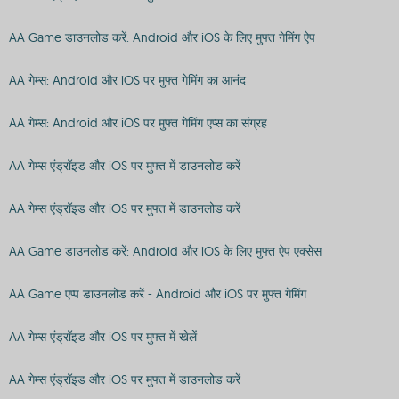
AA Game डाउनलोड करें: Android और iOS के लिए मुफ्त गेमिंग ऐप
AA गेम्स: Android और iOS पर मुफ्त गेमिंग का आनंद
AA गेम्स: Android और iOS पर मुफ्त गेमिंग एप्स का संग्रह
AA गेम्स एंड्रॉइड और iOS पर मुफ्त में डाउनलोड करें
AA गेम्स एंड्रॉइड और iOS पर मुफ्त में डाउनलोड करें
AA Game डाउनलोड करें: Android और iOS के लिए मुफ्त ऐप एक्सेस
AA Game एप्प डाउनलोड करें - Android और iOS पर मुफ्त गेमिंग
AA गेम्स एंड्रॉइड और iOS पर मुफ्त में खेलें
AA गेम्स एंड्रॉइड और iOS पर मुफ्त में डाउनलोड करें