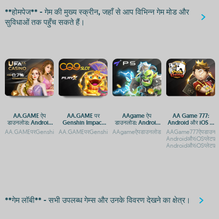
**होमपेज** - गेम की मुख्य स्क्रीन, जहाँ से आप विभिन्न गेम मोड और
सुविधाओं तक पहुँच सकते हैं।
AA.GAME ऐप
AA.GAME पर
AAgame ऐप
AA Game 777:
डाउनलोड: Android
Genshin Impact
डाउनलोड: Android
Android और iOS के
और iOS प्लेटफ़ॉर्म पर
APK डाउनलोड करें -
और iOS प्लेटफ़ॉर्म पर
लिए ऐप डाउनलोड गाइड
AA.GAMEपरGenshinImpactAPKडाउनलोडऔरAndroid/iOSगेमएक्सेसAA.GAMEऐपडाउनलोड:A
AA.GAMEपरGenshinImpactAPKडाउनलोडऔरगेमएक्सेसगाइडAA.GAMEऐप
AAgameऐपडाउनलोड:AndroidऔरiOSप्लेटफ़ॉर्म
AAGame777ऐपडाउनल
एक्सेस गाइड
Android और iOS
गेमिंग एक्सेस
AndroidऔरiOSप्लेटफ़
गाइड
AndroidऔरiOSप्लेटफ़ॉर
**गेम लॉबी** - सभी उपलब्ध गेम्स और उनके विवरण देखने का क्षेत्र।