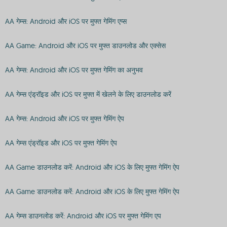
AA गेम्स: Android और iOS पर मुफ्त गेमिंग एप्स
AA Game: Android और iOS पर मुफ्त डाउनलोड और एक्सेस
AA गेम्स: Android और iOS पर मुफ्त गेमिंग का अनुभव
AA गेम्स एंड्रॉइड और iOS पर मुफ्त में खेलने के लिए डाउनलोड करें
AA गेम्स: Android और iOS पर मुफ्त गेमिंग ऐप
AA गेम्स एंड्रॉइड और iOS पर मुफ्त गेमिंग ऐप
AA Game डाउनलोड करें: Android और iOS के लिए मुफ्त गेमिंग ऐप
AA Game डाउनलोड करें: Android और iOS के लिए मुफ्त गेमिंग ऐप
AA गेम्स डाउनलोड करें: Android और iOS पर मुफ्त गेमिंग एप