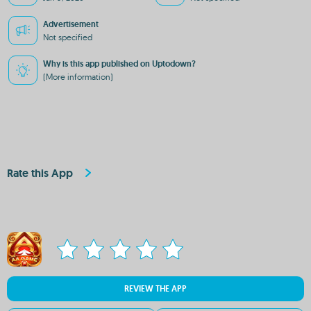
Advertisement
Not specified
Why is this app published on Uptodown?
(More information)
Rate this App
REVIEW THE APP