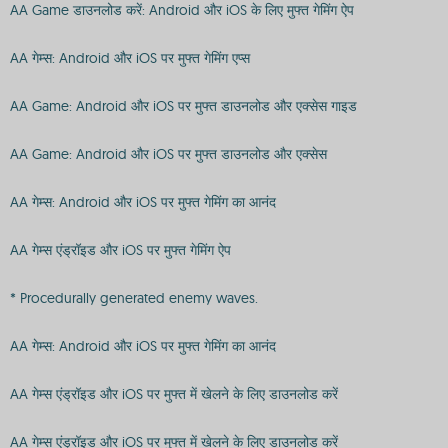
AA Game डाउनलोड करें: Android और iOS के लिए मुफ्त गेमिंग ऐप
AA गेम्स: Android और iOS पर मुफ्त गेमिंग एप्स
AA Game: Android और iOS पर मुफ्त डाउनलोड और एक्सेस गाइड
AA Game: Android और iOS पर मुफ्त डाउनलोड और एक्सेस
AA गेम्स: Android और iOS पर मुफ्त गेमिंग का आनंद
AA गेम्स एंड्रॉइड और iOS पर मुफ्त गेमिंग ऐप
* Procedurally generated enemy waves.
AA गेम्स: Android और iOS पर मुफ्त गेमिंग का आनंद
AA गेम्स एंड्रॉइड और iOS पर मुफ्त में खेलने के लिए डाउनलोड करें
AA गेम्स एंड्रॉइड और iOS पर मुफ्त में खेलने के लिए डाउनलोड करें