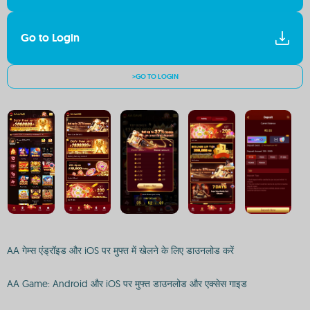
Go to Login
>GO TO LOGIN
AA गेम्स एंड्रॉइड और iOS पर मुफ्त में खेलने के लिए डाउनलोड करें
AA Game: Android और iOS पर मुफ्त डाउनलोड और एक्सेस गाइड