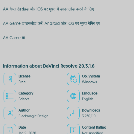
AA गेम्स एंड्रॉइड और iOS पर मुफ्त में डाउनलोड करने के लिए
AA Game डाउनलोड करें: Android और iOS पर मुफ्त गेमिंग एप
AA Game क
Information about DaVinci Resolve 20.3.1.6
License
Op. System
Free
Windows
Category
Language
Editors
English
Author
Downloads
Blackmagic Design
3,250,119
Date
Content Rating
Jan 9, 2026
Not specified