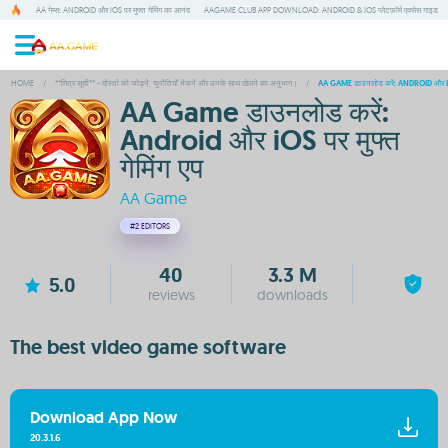
AA गेम्स: ANDROID और IOS पर मुफ्त गेमिंग का आनंद
AAGAME CLUB APP DOWNLOAD: ANDROID & IOS प्लेटफ़ॉर्म एक्सेस गाइड
HOME
/
**मित्र सूची** - दोस्तों को जोड़ने, चुनौतियाँ भेजने और उनके साथ खेलने का अनुभाग।
/
AA GAME डाउनलोड करें: ANDROID और IOS 
AA Game डाउनलोड करें:
Android और iOS पर मुफ्त
गेमिंग एप
AA Game
#2
EDITORS
40
3.3 M
5.0
reviews
downloads
The best video game software
Download App Now
20.3.1.6