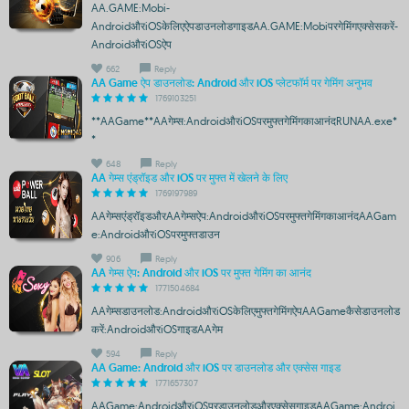
AA.GAME:Mobi-
AndroidऔरiOSकेलिएऐपडाउनलोडगाइडAA.GAME:Mobiपरगेमिंगएक्सेसकरें-
AndroidऔरiOSऐप
662
Reply
AA Game ऐप डाउनलोड: Android और iOS प्लेटफॉर्म पर गेमिंग अनुभव
1769103251
**AAGame**AAगेम्स:AndroidऔरiOSपरमुफ्तगेमिंगकाआनंदRUNAA.exe*
*
648
Reply
AA गेम्स एंड्रॉइड और iOS पर मुफ्त में खेलने के लिए
1769197989
AAगेम्सएंड्रॉइडऔरAAगेम्सऐप:AndroidऔरiOSपरमुफ्तगेमिंगकाआनंदAAGam
e:AndroidऔरiOSपरमुफ्तडाउन
906
Reply
AA गेम्स ऐप: Android और iOS पर मुफ्त गेमिंग का आनंद
1771504684
AAगेम्सडाउनलोड:AndroidऔरiOSकेलिएमुफ्तगेमिंगऐपAAGameकैसेडाउनलोड
करें:AndroidऔरiOSगाइडAAगेम
594
Reply
AA Game: Android और iOS पर डाउनलोड और एक्सेस गाइड
1771657307
AAGame:AndroidऔरiOSपरडाउनलोडऔरएक्सेसगाइडAAGame:Androi