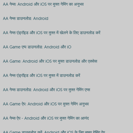
AA गेम्स: Android और iOS पर मुफ्त गेमिंग का अनुभव
AA गेम्स डाउनलोड: Android
AA गेम्स एंड्रॉइड और iOS पर मुफ्त में खेलने के लिए डाउनलोड करें
AA Game एप्प डाउनलोड: Android और iO
AA Game: Android और iOS पर मुफ्त डाउनलोड और एक्सेस
AA गेम्स एंड्रॉइड और iOS पर मुफ्त में डाउनलोड करें
AA गेम्स डाउनलोड: Android और iOS पर मुफ्त गेमिंग एप्स
AA Game ऐप: Android और iOS पर मुफ्त गेमिंग अनुभव
AA गेम्स ऐप - Android और iOS पर मुफ्त गेमिंग का आनंद
AA Game डाउनलोड करें: Android और iOS के लिए मुफ्त गेमिंग ऐप