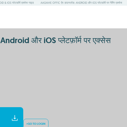
OS प्लेटफ़ॉर्म एक्सेस गाइड
AAGAME OFFIC ऐप डाउनलोड: ANDROID और IOS प्लेटफ़ॉर्म पर गेमिंग एक्सेस
droid और iOS प्लेटफ़ॉर्म पर एक्सेस
>GO TO LOGIN