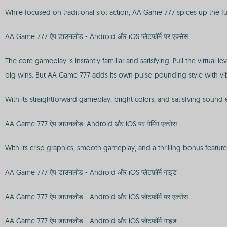
While focused on traditional slot action, AA Game 777 spices up the fu
AA Game 777 ऐप डाउनलोड - Android और iOS प्लेटफॉर्म पर एक्सेस
The core gameplay is instantly familiar and satisfying. Pull the virtual
big wins. But AA Game 777 adds its own pulse-pounding style with vib
With its straightforward gameplay, bright colors, and satisfying sound ef
AA Game 777 ऐप डाउनलोड: Android और iOS पर गेमिंग एक्सेस
With its crisp graphics, smooth gameplay, and a thrilling bonus featur
AA Game 777 ऐप डाउनलोड - Android और iOS प्लेटफ़ॉर्म गाइड
AA Game 777 ऐप डाउनलोड - Android और iOS प्लेटफॉर्म पर एक्सेस
AA Game 777 ऐप डाउनलोड - Android और iOS प्लेटफॉर्म गाइड