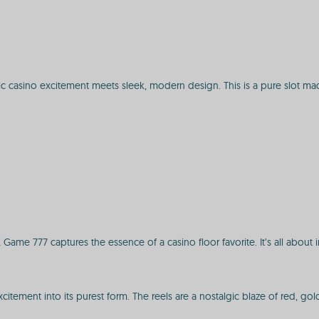
c casino excitement meets sleek, modern design. This is a pure slot mach
ame 777 captures the essence of a casino floor favorite. It’s all about in
 excitement into its purest form. The reels are a nostalgic blaze of red, g