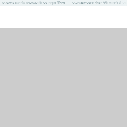
AA GAME डाउनलोड: ANDROID और IOS पर मुफ्त गेमिंग एप
AA.GAME:MOBI पर मोबाइल गेमिंग का आनंद लें - AN