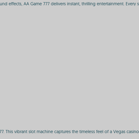
sound effects, AA Game 777 delivers instant, thrilling entertainment. Ever
. This vibrant slot machine captures the timeless feel of a Vegas casino