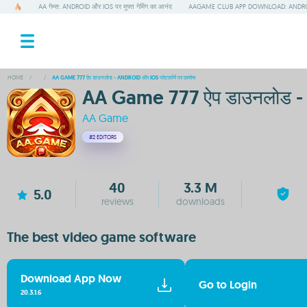
AA गेम्स: ANDROID और IOS पर मुफ्त गेमिंग का आनंद
AAGAME CLUB APP DOWNLOAD: ANDROID & I
HOME
/
/
AA GAME 777 ऐप डाउनलोड - ANDROID और IOS प्लेटफ़ॉर्म पर एक्सेस
AA Game 777 ऐप डाउनलोड - An
AA Game
#2
EDITORS
40
3.3 M
5.0
reviews
downloads
The best video game software
Download App Now
Go to Login
20.3.1.6