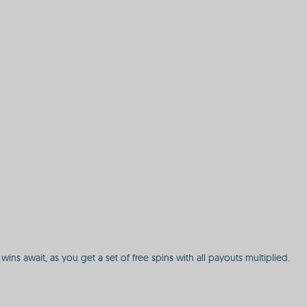
ns await, as you get a set of free spins with all payouts multiplied.