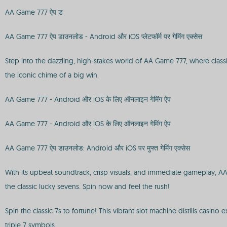
AA Game 777 ऐप ड
AA Game 777 ऐप डाउनलोड - Android और iOS प्लेटफॉर्म पर गेमिंग एक्सेस
Step into the dazzling, high-stakes world of AA Game 777, where classi
the iconic chime of a big win.
AA Game 777 - Android और iOS के लिए ऑनलाइन गेमिंग ऐप
AA Game 777 - Android और iOS के लिए ऑनलाइन गेमिंग ऐप
AA Game 777 ऐप डाउनलोड: Android और iOS पर मुफ्त गेमिंग एक्सेस
With its upbeat soundtrack, crisp visuals, and immediate gameplay, AA G
the classic lucky sevens. Spin now and feel the rush!
Spin the classic 7s to fortune! This vibrant slot machine distills casino
triple 7 symbols.