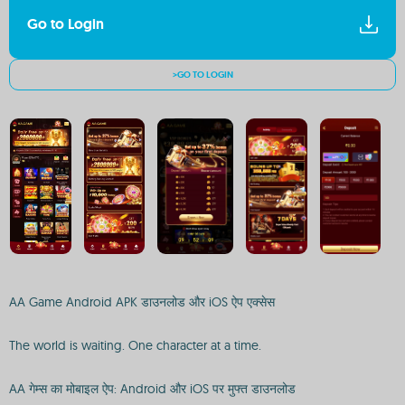
Go to Login
>GO TO LOGIN
AA Game Android APK डाउनलोड और iOS ऐप एक्सेस
The world is waiting. One character at a time.
AA गेम्स का मोबाइल ऐप: Android और iOS पर मुफ्त डाउनलोड