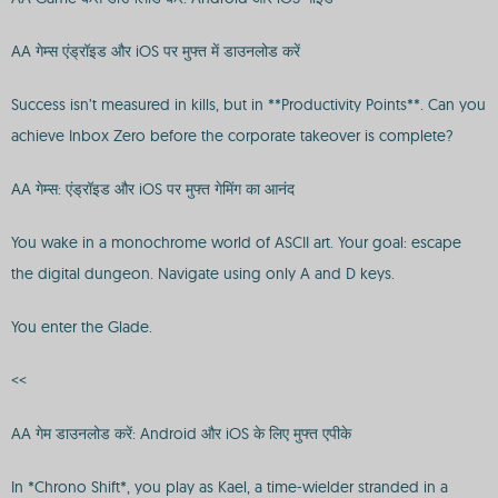
AA गेम्स एंड्रॉइड और iOS पर मुफ्त में डाउनलोड करें
Success isn’t measured in kills, but in **Productivity Points**. Can you
achieve Inbox Zero before the corporate takeover is complete?
AA गेम्स: एंड्रॉइड और iOS पर मुफ्त गेमिंग का आनंद
You wake in a monochrome world of ASCII art. Your goal: escape
the digital dungeon. Navigate using only A and D keys.
You enter the Glade.
<
<
AA गेम डाउनलोड करें: Android और iOS के लिए मुफ्त एपीके
In *Chrono Shift*, you play as Kael, a time-wielder stranded in a