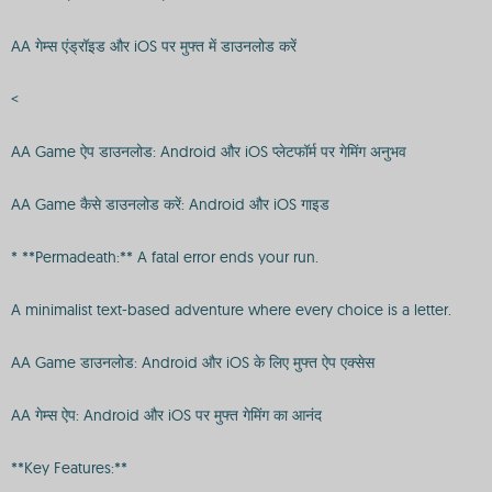
AA गेम्स एंड्रॉइड और iOS पर मुफ्त में डाउनलोड करें
<
AA Game ऐप डाउनलोड: Android और iOS प्लेटफॉर्म पर गेमिंग अनुभव
AA Game कैसे डाउनलोड करें: Android और iOS गाइड
* **Permadeath:** A fatal error ends your run.
A minimalist text-based adventure where every choice is a letter.
AA Game डाउनलोड: Android और iOS के लिए मुफ्त ऐप एक्सेस
AA गेम्स ऐप: Android और iOS पर मुफ्त गेमिंग का आनंद
**Key Features:**