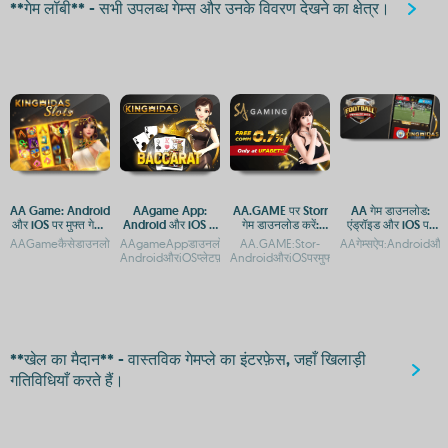
**गेम लॉबी** - सभी उपलब्ध गेम्स और उनके विवरण देखने का क्षेत्र।
AA Game: Android
AAgame App:
AA.GAME पर Storr
AA गेम डाउनलोड:
और iOS पर मुफ्त गेमिंग
Android और iOS के
गेम डाउनलोड करें:
एंड्रॉइड और iOS पर
ऐप डाउनलोड करें
लिए डाउनलोड गाइड
Android और iOS के
मुफ्त गेमिंग एक्सेस
AAGameकैसेडाउनलोडकरें:AndroidऔरiOSगाइडAAगेम्सएंड्रॉइडऔरiOSपरमुफ्तमेंखेलनेकेलिएडाउनल
AAgameAppडाउनलोड:AndroidऔरiOSकेलिएगेमिंगप्लेटफॉर्मAAgame
AA.GAME:Stor-
AAगेम्सऐप:Androidऔ
लिए पूरी गाइड
AndroidऔरiOSप्लेटफ़ॉर
AndroidऔरiOSपरमुफ्तगेमडाउनलोडकरेंAA.GA
**खेल का मैदान** - वास्तविक गेमप्ले का इंटरफ़ेस, जहाँ खिलाड़ी
गतिविधियाँ करते हैं।