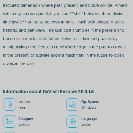
fractured dimension where past, present, and future collide. Armed
with a mysterious gauntlet, you can **"shift" between three distinct
time layers** of the same environment—each with unique physics,
hazards, and pathways. The lush past crumbles in the present and
becomes a mechanized future. Solve multi-layered puzzles by
manipulating time: freeze a crumbling bridge in the past to cross it
in the present, or activate ancient machinery in the future to open
doors in the past.
Information about DaVinci Resolve 20.3.1.6
License
Op. System
Free
Windows
Category
Language
Editors
English