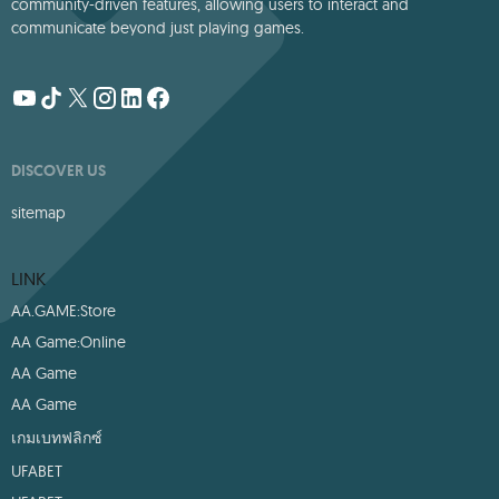
community-driven features, allowing users to interact and
communicate beyond just playing games.
DISCOVER US
sitemap
LINK
AA.GAME:Store
AA Game:Online
AA Game
AA Game
เกมเบทฟลิกซ์
UFABET