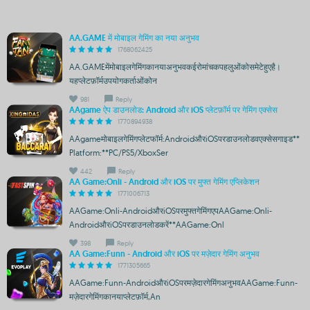
AA.GAME में मोबाइल गेमिंग का नया अनुभव
1768062425
AA.GAMEमेंमोबाइलगेमिंगकानयाअनुभवकईरोमांचकपहलुओंकोसमेटेहुएहै।
यहप्लेटफ़ॉर्मउपयोगकर्ताओंकोन
981
Reply
AAgame ऐप डाउनलोड: Android और iOS प्लेटफ़ॉर्म पर गेमिंग एक्सेस
1770894938
AAgameमोबाइलगेमिंगप्लेटफॉर्म:AndroidऔरiOSपरडाउनलोडवएक्सेसगाइड**
Platform:**PC/PS5/XboxSer
442
Reply
AA Game:Onli - Android और iOS पर मुफ्त गेमिंग एप्लिकेशन
1771006713
AAGame:Onli-AndroidऔरiOSपरमुफ्तगेमिंगएपAAGame:Onli-
AndroidऔरiOSपरडाउनलोडकरें**AAGame:Onl
398
Reply
AA Game:Funn - Android और iOS पर मज़ेदार गेमिंग अनुभव
1771305665
AAGame:Funn-AndroidऔरiOSपरमज़ेदारगेमिंगअनुभवAAGame:Funn-
मज़ेदारगेमिंगकानयाप्लेटफ़ॉर्म,An