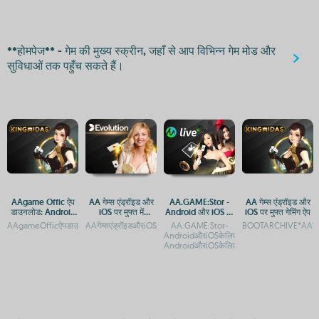
**होमपेज** - गेम की मुख्य स्क्रीन, जहाँ से आप विभिन्न गेम मोड और
सुविधाओं तक पहुँच सकते हैं।
AAgame Offic ऐप
AA गेम्स एंड्रॉइड और
AA.GAME:Stor -
AA गेम्स एंड्रॉइड और
डाउनलोड: Android
iOS पर मुफ्त में
Android और iOS पर
iOS पर मुफ्त गेमिंग ऐप
और iOS प्लेटफ़ॉर्म पर
डाउनलोड करें
मुफ्त गेम डाउनलोड करें
AAgameOfficऐपडाउनलोड:AndroidऔरiOSप्लेटफ़ॉर्मपरगेमिंगएक्सेसAAgameOfficऐपडाउनलोड:
AAगेम्सएंड्रॉइडऔरiOSपरमुफ्तमेंखेलनेकेलिएडाउनलोडकरेंAAगेम्सडाउनलोड
AA.GAME:Stor-
BOOTARCHIVE*AAगेम्सए
गेमिंग एक्सेस
AndroidऔरiOSकेलिएमुफ्तऐपडाउनलोडAA.GAM
AndroidऔरiOSकेलिएमुफ्तगेमडाउनलो