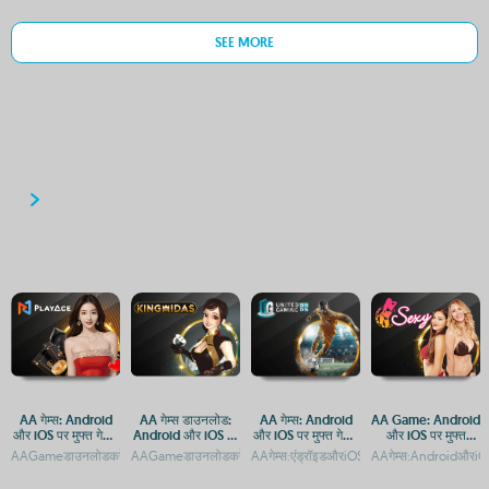
SEE MORE
AA गेम्स: Android
AA गेम्स डाउनलोड:
AA गेम्स: Android
AA Game: Android
और iOS पर मुफ्त गेमिंग
Android और iOS पर
और iOS पर मुफ्त गेमिंग
और iOS पर मुफ्त
का आनंद
मुफ्त गेमिंग एप्स
का आनंद
डाउनलोड और एक्सेस
AAGameडाउनलोडकरें:AndroidऔरiOSकेलिएमुफ्तगेमिंगऐपAAगेम्सएंड्रॉइडऔरiOSपरमुफ्तमेंडाउनलोड
AAGameडाउनलोडकरें:AndroidऔरiOSकेलिएमुफ्तगेमिंगऐपAAगेम्सएंड्रॉइड
AAगेम्स:एंड्रॉइडऔरiOSपरमुफ्तगेमिंगकाआनंद
AAगेम्स:AndroidऔरiO