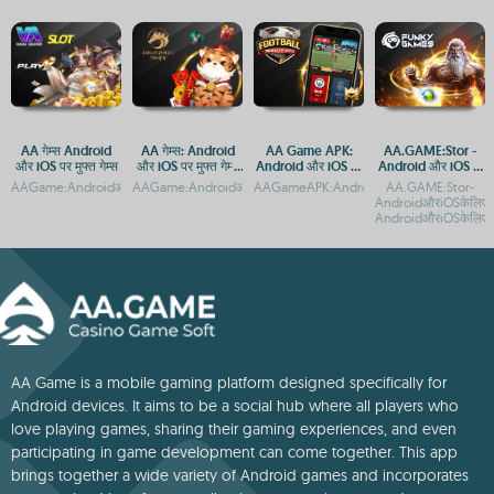
AA गेम्स Android
AA गेम्स: Android
AA Game APK:
AA.GAME:Stor -
और iOS पर मुफ्त गेम्स
और iOS पर मुफ्त गेम्स
Android और iOS पर
Android और iOS के
का अनुभव
डाउनलोड करें
लिए मुफ्त गेम डाउनलोड
AAGame:AndroidऔरiOSपरडाउनलोडऔरप्लेकरेंAAगेम्स:AndroidऔरiOSपरमुफ्तगेमिंगऐपAAगेम्सएंड
AAGame:AndroidऔरiOSपरडाउनलोडकैसेकरेंAAगेम्सAndroidऔरiOSप
AAGameAPK:AndroidऔरiOSपरडाउनलोडकरे
AA.GAME:Stor-
AndroidऔरiOSकेलिएमु
AndroidऔरiOSकेलिएमु
AA Game is a mobile gaming platform designed specifically for
Android devices. It aims to be a social hub where all players who
love playing games, sharing their gaming experiences, and even
participating in game development can come together. This app
brings together a wide variety of Android games and incorporates