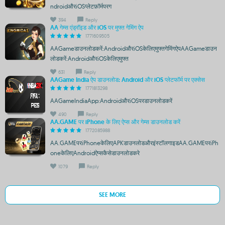
ndroidऔरiOSप्लेटफ़ॉर्मपरग
394
Reply
AA गेम्स एंड्रॉइड और iOS पर मुफ्त गेमिंग ऐप
1771609505
AAGameडाउनलोडकरें:AndroidऔरiOSकेलिएमुफ्तगेमिंगऐपAAGameडाउन
लोडकरें:AndroidऔरiOSकेलिएमुफ्त
631
Reply
AAGame India ऐप डाउनलोड: Android और iOS प्लेटफॉर्म पर एक्सेस
1771813298
AAGameIndiaApp:AndroidऔरiOSपरडाउनलोडकरें
490
Reply
AA.GAME पर iPhone के लिए ऐप्स और गेम्स डाउनलोड करें
1772085988
AA.GAMEपरiPhoneकेलिएAPKडाउनलोडऔरइंस्टॉलगाइडAA.GAMEपरiPh
oneकेलिएAndroidऐप्सकैसेडाउनलोडकरे
1079
Reply
SEE MORE