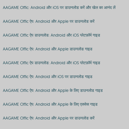
AAGAME Offic: Android और iOS पर डाउनलोड करें और खेल का आनंद लें
AAGAME Offic ऐप: Android और Apple पर डाउनलोड करें
AAGAME Offic ऐप डाउनलोड: Android और iOS प्लेटफ़ॉर्म गाइड
AAGAME Offic ऐप: Android और Apple डाउनलोड गाइड
AAGAME Offic ऐप डाउनलोड: Android और iOS प्लेटफ़ॉर्म गाइड
AAGAME Offic ऐप: Android और iOS पर डाउनलोड गाइड
AAGAME Offic ऐप: Android और Apple के लिए डाउनलोड गाइड
AAGAME Offic ऐप: Android और Apple के लिए एक्सेस गाइड
AAGAME Offic ऐप: Android और Apple पर डाउनलोड करें