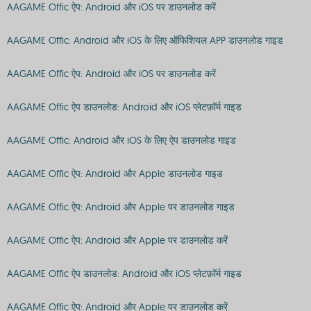
AAGAME Offic ऐप: Android और iOS पर डाउनलोड करें
AAGAME Offic: Android और iOS के लिए ऑफिशियल APP डाउनलोड गाइड
AAGAME Offic ऐप: Android और iOS पर डाउनलोड करें
AAGAME Offic ऐप डाउनलोड: Android और iOS प्लेटफ़ॉर्म गाइड
AAGAME Offic: Android और iOS के लिए ऐप डाउनलोड गाइड
AAGAME Offic ऐप: Android और Apple डाउनलोड गाइड
AAGAME Offic ऐप: Android और Apple पर डाउनलोड गाइड
AAGAME Offic ऐप: Android और Apple पर डाउनलोड करें
AAGAME Offic ऐप डाउनलोड: Android और iOS प्लेटफ़ॉर्म गाइड
AAGAME Offic ऐप: Android और Apple पर डाउनलोड करें