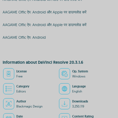
AAGAME Offic ऐप: Android और Apple पर डाउनलोड करें
AAGAME Offic ऐप: Android और Apple पर डाउनलोड करें
AAGAME Offic ऐप: Android
Information about DaVinci Resolve 20.3.1.6
License
Op. System
Free
Windows
Category
Language
Editors
English
Author
Downloads
Blackmagic Design
3,250,119
Date
Content Rating