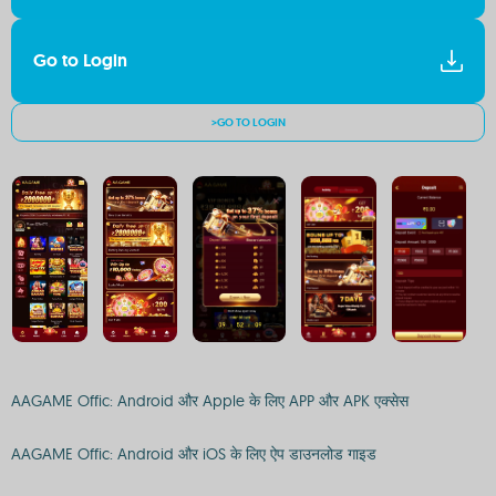
Go to Login
>GO TO LOGIN
AAGAME Offic: Android और Apple के लिए APP और APK एक्सेस
AAGAME Offic: Android और iOS के लिए ऐप डाउनलोड गाइड