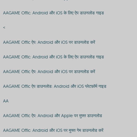
AAGAME Offic: Android और iOS के लिए ऐप डाउनलोड गाइड
<
AAGAME Offic ऐप: Android और iOS पर डाउनलोड करें
AAGAME Offic: Android और iOS के लिए ऐप डाउनलोड गाइड
AAGAME Offic ऐप: Android और iOS पर डाउनलोड करें
AAGAME Offic ऐप डाउनलोड: Android और iOS प्लेटफ़ॉर्म गाइड
AA
AAGAME Offic ऐप: Android और Apple पर मुफ्त डाउनलोड
AAGAME Offic: Android और iOS पर मुफ्त गेम डाउनलोड करें