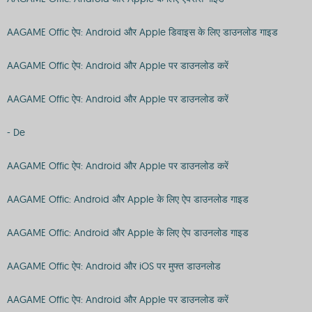
AAGAME Offic ऐप: Android और Apple डिवाइस के लिए डाउनलोड गाइड
AAGAME Offic ऐप: Android और Apple पर डाउनलोड करें
AAGAME Offic ऐप: Android और Apple पर डाउनलोड करें
- De
AAGAME Offic ऐप: Android और Apple पर डाउनलोड करें
AAGAME Offic: Android और Apple के लिए ऐप डाउनलोड गाइड
AAGAME Offic: Android और Apple के लिए ऐप डाउनलोड गाइड
AAGAME Offic ऐप: Android और iOS पर मुफ्त डाउनलोड
AAGAME Offic ऐप: Android और Apple पर डाउनलोड करें