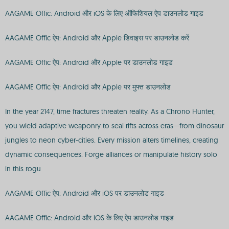
AAGAME Offic: Android और iOS के लिए ऑफिशियल ऐप डाउनलोड गाइड
AAGAME Offic ऐप: Android और Apple डिवाइस पर डाउनलोड करें
AAGAME Offic ऐप: Android और Apple पर डाउनलोड गाइड
AAGAME Offic ऐप: Android और Apple पर मुफ्त डाउनलोड
In the year 2147, time fractures threaten reality. As a Chrono Hunter,
you wield adaptive weaponry to seal rifts across eras—from dinosaur
jungles to neon cyber-cities. Every mission alters timelines, creating
dynamic consequences. Forge alliances or manipulate history solo
in this rogu
AAGAME Offic ऐप: Android और iOS पर डाउनलोड गाइड
AAGAME Offic: Android और iOS के लिए ऐप डाउनलोड गाइड