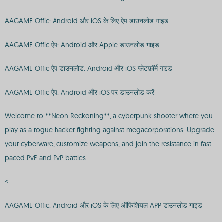
AAGAME Offic: Android और iOS के लिए ऐप डाउनलोड गाइड
AAGAME Offic ऐप: Android और Apple डाउनलोड गाइड
AAGAME Offic ऐप डाउनलोड: Android और iOS प्लेटफ़ॉर्म गाइड
AAGAME Offic ऐप: Android और iOS पर डाउनलोड करें
Welcome to **Neon Reckoning**, a cyberpunk shooter where you
play as a rogue hacker fighting against megacorporations. Upgrade
your cyberware, customize weapons, and join the resistance in fast-
paced PvE and PvP battles.
<
AAGAME Offic: Android और iOS के लिए ऑफिशियल APP डाउनलोड गाइड