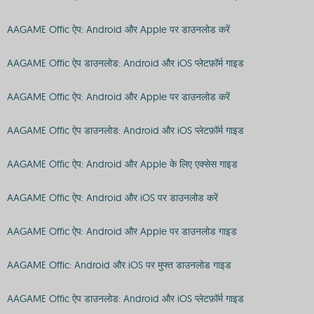
AAGAME Offic ऐप: Android और Apple पर डाउनलोड करें
AAGAME Offic ऐप डाउनलोड: Android और iOS प्लेटफ़ॉर्म गाइड
AAGAME Offic ऐप: Android और Apple पर डाउनलोड करें
AAGAME Offic ऐप डाउनलोड: Android और iOS प्लेटफ़ॉर्म गाइड
AAGAME Offic ऐप: Android और Apple के लिए एक्सेस गाइड
AAGAME Offic ऐप: Android और iOS पर डाउनलोड करें
AAGAME Offic ऐप: Android और Apple पर डाउनलोड गाइड
AAGAME Offic: Android और iOS पर मुफ्त डाउनलोड गाइड
AAGAME Offic ऐप डाउनलोड: Android और iOS प्लेटफ़ॉर्म गाइड