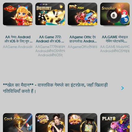
AA गेम्स: Android
AA Game 777:
AAgame Offic ऐप
AA.GAME मोबाइल
और iOS के लिए मुफ्त
Android और iOS पर
डाउनलोड: Android
गेमिंग प्लेटफॉर्म:
गेमिंग ऐप्स
डाउनलोड करें,
और iOS प्लेटफ़ॉर्म पर
Android और iOS पर
AAGame:AndroidऔरiOSपरमुफ्तडाउनलोडऔरएक्सेसगाइडAAगेम्सएंड्रॉइडऔरiOSपरमुफ्तमेंखेलनेके
AAGame777ऐपडाउनलोड-
AAgameOfficऐपडाउनलोड:AndroidऔरiOSप्लेटफ़
AA.GAME:MobiपरGen
ऑनलाइन गेमिंग का
गेमिंग अनुभव
डाउनलोड व एक्सेस
AndroidऔरiOSप्लेटफॉर्मपरगेमिंगएक्सेसAAGame777ऐपडाउनलोड-
AndroidऔरiOSगाइडAA.G
आनंद लें
गाइड
AndroidऔरiOSप्
**खेल का मैदान** - वास्तविक गेमप्ले का इंटरफ़ेस, जहाँ खिलाड़ी
गतिविधियाँ करते हैं।