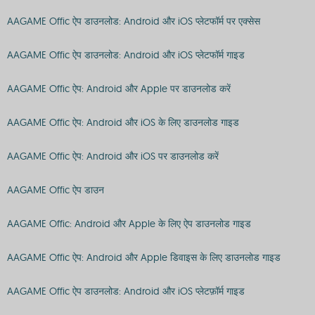
AAGAME Offic ऐप डाउनलोड: Android और iOS प्लेटफॉर्म पर एक्सेस
AAGAME Offic ऐप डाउनलोड: Android और iOS प्लेटफॉर्म गाइड
AAGAME Offic ऐप: Android और Apple पर डाउनलोड करें
AAGAME Offic ऐप: Android और iOS के लिए डाउनलोड गाइड
AAGAME Offic ऐप: Android और iOS पर डाउनलोड करें
AAGAME Offic ऐप डाउन
AAGAME Offic: Android और Apple के लिए ऐप डाउनलोड गाइड
AAGAME Offic ऐप: Android और Apple डिवाइस के लिए डाउनलोड गाइड
AAGAME Offic ऐप डाउनलोड: Android और iOS प्लेटफ़ॉर्म गाइड