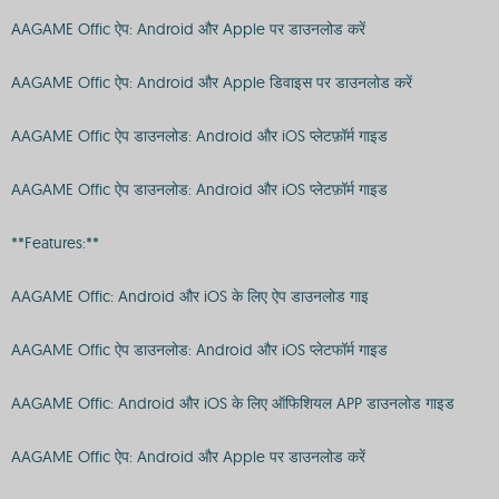
AAGAME Offic ऐप: Android और Apple पर डाउनलोड करें
AAGAME Offic ऐप: Android और Apple डिवाइस पर डाउनलोड करें
AAGAME Offic ऐप डाउनलोड: Android और iOS प्लेटफ़ॉर्म गाइड
AAGAME Offic ऐप डाउनलोड: Android और iOS प्लेटफ़ॉर्म गाइड
**Features:**
AAGAME Offic: Android और iOS के लिए ऐप डाउनलोड गाइ
AAGAME Offic ऐप डाउनलोड: Android और iOS प्लेटफॉर्म गाइड
AAGAME Offic: Android और iOS के लिए ऑफिशियल APP डाउनलोड गाइड
AAGAME Offic ऐप: Android और Apple पर डाउनलोड करें