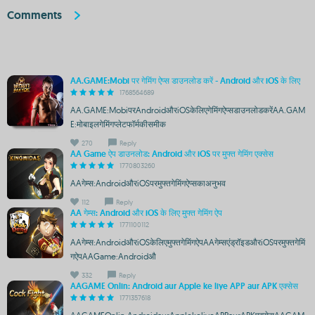
Comments
AA.GAME:Mobi पर गेमिंग ऐप्स डाउनलोड करें - Android और iOS के लिए
1768564689
AA.GAME:MobiपरAndroidऔरiOSकेलिएगेमिंगऐप्सडाउनलोडकरेंAA.GAM
E:मोबाइलगेमिंगप्लेटफॉर्मकीसमीक
270
Reply
AA Game ऐप डाउनलोड: Android और iOS पर मुफ्त गेमिंग एक्सेस
1770803260
AAगेम्स:AndroidऔरiOSपरमुफ्तगेमिंगऐप्सकाअनुभव
112
Reply
AA गेम्स: Android और iOS के लिए मुफ्त गेमिंग ऐप
1771100112
AAगेम्स:AndroidऔरiOSकेलिएमुफ्तगेमिंगऐपAAगेम्सएंड्रॉइडऔरiOSपरमुफ्तगेमिं
गऐपAAGame:Androidऔ
332
Reply
AAGAME Onlin: Android aur Apple ke liye APP aur APK एक्सेस
1771357618