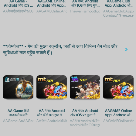
AA Game -
AAGAME Online:
AA गेम्स: Android
AAGame Club
Android और iOS के
Android और Apple
और iOS के लिए मुफ्त
App: Android और
लिए मुफ्त डाउनलोड
पर एक्सेस करें
गेमिंग ऐप्स
iOS प्लेटफ़ॉर्म पर
AAगेम्सएंड्रॉइडऔरiOSपरमुफ्तमेंखेलनेकेलिएडाउनलोडकरेंAAगेम्सएंड्रॉइडऔरiOSपरमुफ्तमेंडाउनलोड
AAGAMEOnlin:AndroidऔरiOSपरऐपएक्सेसगाइडAAGAMEOnline:And
Thewallissmooth,cold.Asinglesymboliset
AAGameClubApp:Andr
एक्सेस
Combat:**Freeze,re
**होमपेज** - गेम की मुख्य स्क्रीन, जहाँ से आप विभिन्न गेम मोड और
सुविधाओं तक पहुँच सकते हैं।
AA Game कैसे
AA गेम्स: Android
AA गेम्स: Android
AAGAME Online
डाउनलोड करें:
और iOS पर मुफ्त गेमिंग
और iOS पर मुफ्त गेमिंग
App: Android और
Android और iOS
का आनंद
का आनंद
iOS पर डाउनलोड करें
AAGame:AnAAGameऐप:AndroidऔरiOSपरमुफ्तगेमिंगअनुभव
AAगेम्स:AndroidऔरiOSकेलिएमुफ्तगेमिंगऐप्सAAगेम्सएंड्रॉइडऔरiOSपरमुफ्तम
AAगेम्स:AndroidऔरiOSकेलिएमुफ्तगेमिंगऐपAA
AAGAMEOnline:Andr
गाइड
AndroidऔरiOSपरमुफ्तडाउनलोडऔरगेमिंगअनुभव