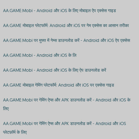
AA.GAME:Mobi - Android और iOS के लिए मोबाइल ऐप एक्सेस गाइड
AA.GAME मोबाइल प्लेटफॉर्म: Android और iOS पर गेम एक्सेस का आसान तरीका
AA.GAME:Mobi पर मुफ्त में गेम्स डाउनलोड करें - Android और iOS ऐप एक्सेस
AA.GAME:Mobi - Android और iOS के लि
AA.GAME:Mobi - Android और iOS के लिए ऐप डाउनलोड करें
AA.GAME मोबाइल गेमिंग प्लेटफॉर्म: Android और iOS पर एक्सेस गाइड
AA.GAME:Mobi पर गेमिंग ऐप्स और APK डाउनलोड करें - Android और iOS के
लिए
AA.GAME:Mobi पर गेमिंग ऐप्स और APK डाउनलोड करें - Android और iOS
प्लेटफ़ॉर्म के लिए