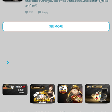
AndroidऔरiOSपरमुफ्तऐप्सऔरगेम्सडाउनलोडकरेंAA.GAME:Storपरमुफ्तमेंडा
उनलोडकरें-
257
Reply
SEE MORE