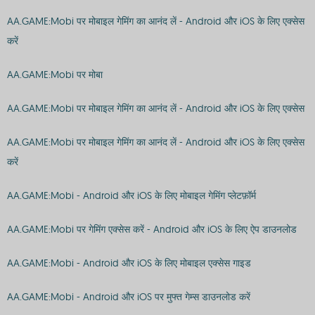
AA.GAME:Mobi पर मोबाइल गेमिंग का आनंद लें - Android और iOS के लिए एक्सेस
करें
AA.GAME:Mobi पर मोबा
AA.GAME:Mobi पर मोबाइल गेमिंग का आनंद लें - Android और iOS के लिए एक्सेस
AA.GAME:Mobi पर मोबाइल गेमिंग का आनंद लें - Android और iOS के लिए एक्सेस
करें
AA.GAME:Mobi - Android और iOS के लिए मोबाइल गेमिंग प्लेटफ़ॉर्म
AA.GAME:Mobi पर गेमिंग एक्सेस करें - Android और iOS के लिए ऐप डाउनलोड
AA.GAME:Mobi - Android और iOS के लिए मोबाइल एक्सेस गाइड
AA.GAME:Mobi - Android और iOS पर मुफ्त गेम्स डाउनलोड करें