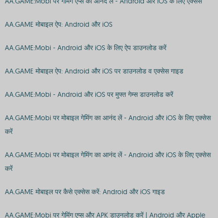
AA.GAME:Mobi पर गेमिंग ऐप्स का आनंद लें - Android और iOS के लिए एक्सेस
AA.GAME मोबाइल ऐप: Android और iOS
AA.GAME:Mobi - Android और iOS के लिए ऐप डाउनलोड करें
AA.GAME मोबाइल ऐप: Android और iOS पर डाउनलोड व एक्सेस गाइड
AA.GAME:Mobi - Android और iOS पर मुफ्त गेम्स डाउनलोड करें
AA.GAME:Mobi पर मोबाइल गेमिंग का आनंद लें - Android और iOS के लिए एक्सेस
करें
AA.GAME:Mobi पर मोबाइल गेमिंग का आनंद लें - Android और iOS के लिए एक्सेस
करें
AA.GAME मोबाइल पर कैसे एक्सेस करें: Android और iOS गाइड
AA.GAME:Mobi पर गेमिंग एप्स और APK डाउनलोड करें | Android और Apple