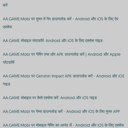
करें
AA.GAME:Mobi पर मुफ्त में गेम डाउनलोड करें - Android और iOS के लिए ऐप
एक्सेस
AA.GAME मोबाइल प्लेटफ़ॉर्म: Android और iOS के लिए एक्सेस गाइड
AA.GAME:Mobi पर गेमिंग एप्स और APK डाउनलोड करें | Android और Apple
प्लेटफ़ॉर्म
AA.GAME:Mobi पर Genshin Impact APK डाउनलोड करें - Android और iOS
गाइड
AA.GAME मोबाइल पर कैसे एक्सेस करें: Android और iOS गाइड
AA.GAME:Mobi पर गेम्स डाउनलोड करें - Android और iOS के लिए मुफ्त APP
AA.GAME:Mobi पर मोबाइल गेमिंग का आनंद लें - Android और iOS के लिए एक्सेस