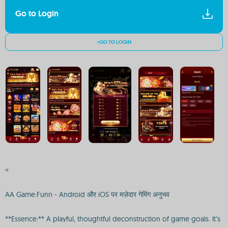
Go to Login
>GO TO LOGIN
<
AA Game:Funn - Android और iOS पर मज़ेदार गेमिंग अनुभव
**Essence:** A playful, thoughtful deconstruction of game goals. It’s