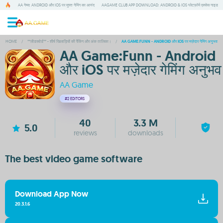
AA गेम्स: ANDROID और IOS पर मुफ्त गेमिंग का आनंद
AAGAME CLUB APP DOWNLOAD: ANDROID & IOS प्लेटफ़ॉर्म एक्सेस गाइड
HOME
/
**लीडरबोर्ड** - शीर्ष खिलाड़ियों की रैंकिंग और अंक तालिका।
/
AA GAME:FUNN - ANDROID और IOS पर मज़ेदार गेमिंग अनुभव
AA Game:Funn - Android
और iOS पर मज़ेदार गेमिंग अनुभव
AA Game
#2
EDITORS
40
3.3 M
5.0
reviews
downloads
The best video game software
Download App Now
20.3.1.6