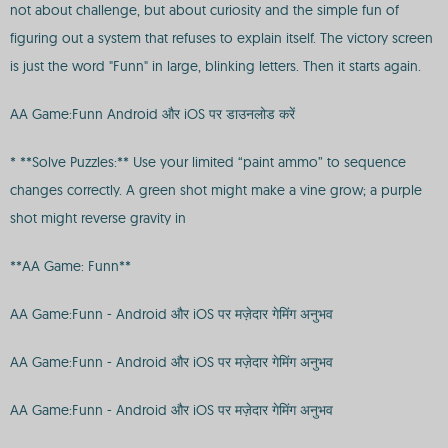
not about challenge, but about curiosity and the simple fun of
figuring out a system that refuses to explain itself. The victory screen
is just the word "Funn" in large, blinking letters. Then it starts again.
AA Game:Funn Android और iOS पर डाउनलोड करें
* **Solve Puzzles:** Use your limited “paint ammo” to sequence
changes correctly. A green shot might make a vine grow; a purple
shot might reverse gravity in
**AA Game: Funn**
AA Game:Funn - Android और iOS पर मज़ेदार गेमिंग अनुभव
AA Game:Funn - Android और iOS पर मज़ेदार गेमिंग अनुभव
AA Game:Funn - Android और iOS पर मज़ेदार गेमिंग अनुभव