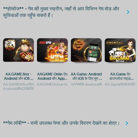
**होमपेज** - गेम की मुख्य स्क्रीन, जहाँ से आप विभिन्न गेम मोड और
सुविधाओं तक पहुँच सकते हैं।
AA.GAME:Stor -
AAGAME Onlin ऐप:
AA Game: Android
AA.Game ऐप
Android और iOS के
Android और Apple
और iOS के लिए मुफ्त
डाउनलोड गाइड:
लिए मुफ्त गेम एक्सेस
पर एक्सेस करें
डाउनलोड और प्ले
Android और iOS
AA.GAMEपरStorऐपडाउनलोडकरें:AndroidऔरiOSकेलिएगाइडAA.GAME:Stor-
AAGAMEOnline:AndroidऔरAppleपरएक्सेसकरें,APPऔरAPKडाउनलो
AAगेम्सऐप:AndroidऔरiOSपरमुफ्तगेमिंगकाआ
AA.Gameऐपडाउनलोड:And
प्लेटफ़ॉर्म पर आसान
AndroidऔरiOSकेलिएआसानएक्सेस
एक्सेस
**गेम लॉबी** - सभी उपलब्ध गेम्स और उनके विवरण देखने का क्षेत्र।