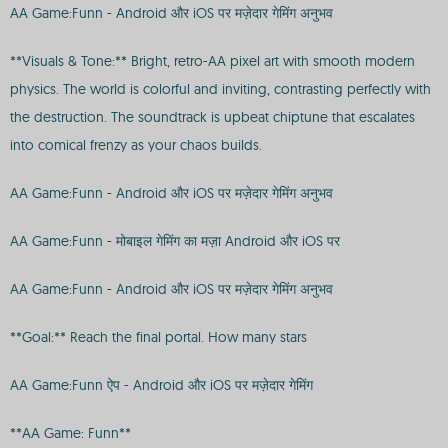
AA Game:Funn - Android और iOS पर मज़ेदार गेमिंग अनुभव
**Visuals & Tone:** Bright, retro-AA pixel art with smooth modern
physics. The world is colorful and inviting, contrasting perfectly with
the destruction. The soundtrack is upbeat chiptune that escalates
into comical frenzy as your chaos builds.
AA Game:Funn - Android और iOS पर मज़ेदार गेमिंग अनुभव
AA Game:Funn - मोबाइल गेमिंग का मज़ा Android और iOS पर
AA Game:Funn - Android और iOS पर मज़ेदार गेमिंग अनुभव
**Goal:** Reach the final portal. How many stars
AA Game:Funn ऐप - Android और iOS पर मज़ेदार गेमिंग
**AA Game: Funn**