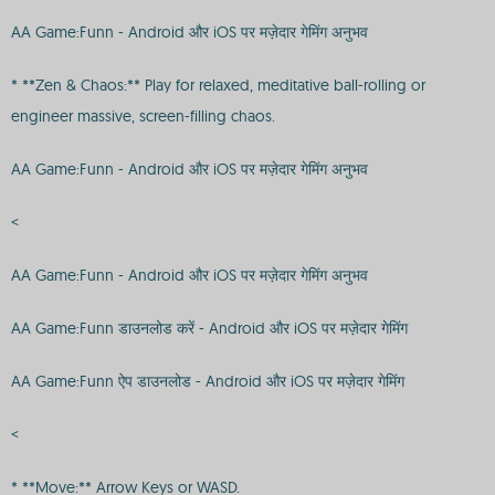
AA Game:Funn - Android और iOS पर मज़ेदार गेमिंग अनुभव
* **Zen & Chaos:** Play for relaxed, meditative ball-rolling or
engineer massive, screen-filling chaos.
AA Game:Funn - Android और iOS पर मज़ेदार गेमिंग अनुभव
<
AA Game:Funn - Android और iOS पर मज़ेदार गेमिंग अनुभव
AA Game:Funn डाउनलोड करें - Android और iOS पर मज़ेदार गेमिंग
AA Game:Funn ऐप डाउनलोड - Android और iOS पर मज़ेदार गेमिंग
<
* **Move:** Arrow Keys or WASD.