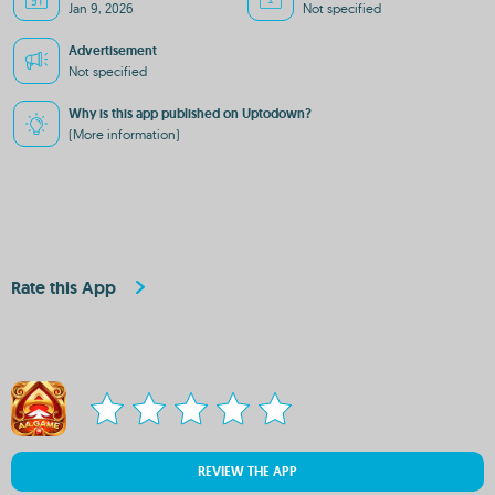
Jan 9, 2026
Not specified
Advertisement
Not specified
Why is this app published on Uptodown?
(More information)
Rate this App
REVIEW THE APP