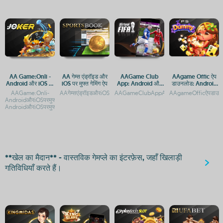
AA Game:Onli -
AA गेम्स एंड्रॉइड और
AAGame Club
AAgame Offic ऐप
Android और iOS पर
iOS पर मुफ्त गेमिंग ऐप
App: Android और
डाउनलोड: Android
मुफ्त गेमिंग ऐप
iOS प्लेटफ़ॉर्म पर
और iOS प्लेटफ़ॉर्म पर
AAGame:Onli-
AAगेम्सएंड्रॉइडऔरiOSपरमुफ्तगेमिंगअनुभवAAगेम्सएंड्रॉइडऔरiOSपरमुफ्तमें
AAGameClubAppAPKDownloadforAndroi
AAgameOfficऐपडाउनलो
डाउनलोड गाइड
गेमिंग एक्सेस
AndroidऔरiOSपरमुफ्तगेमिंगऐपAAGame:Onli-
AndroidऔरiOSपरमुफ्तगेमिंगएप्लिकेशनAAG
**खेल का मैदान** - वास्तविक गेमप्ले का इंटरफ़ेस, जहाँ खिलाड़ी
गतिविधियाँ करते हैं।