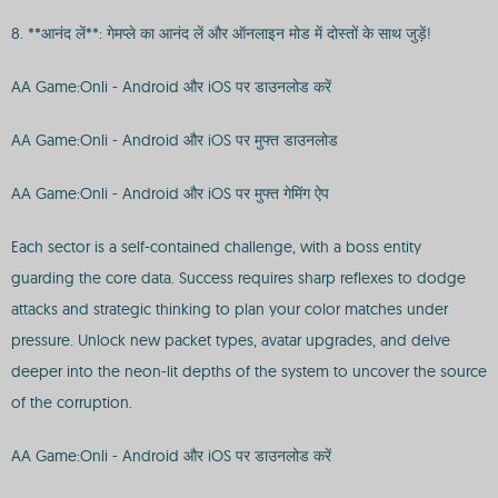
8. **आनंद लें**: गेमप्ले का आनंद लें और ऑनलाइन मोड में दोस्तों के साथ जुड़ें!
AA Game:Onli - Android और iOS पर डाउनलोड करें
AA Game:Onli - Android और iOS पर मुफ्त डाउनलोड
AA Game:Onli - Android और iOS पर मुफ्त गेमिंग ऐप
Each sector is a self-contained challenge, with a boss entity
guarding the core data. Success requires sharp reflexes to dodge
attacks and strategic thinking to plan your color matches under
pressure. Unlock new packet types, avatar upgrades, and delve
deeper into the neon-lit depths of the system to uncover the source
of the corruption.
AA Game:Onli - Android और iOS पर डाउनलोड करें