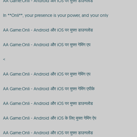
AA Game:Onli - Android और iOS पर मुफ्त डाउनलोड
In **Onli**, your presence is your power, and your only
AA Game:Onli - Android और iOS पर मुफ्त डाउनलोड
AA Game:Onli - Android और iOS पर मुफ्त गेमिंग एप
<
AA Game:Onli - Android और iOS पर मुफ्त गेमिंग एप
AA Game:Onli - Android और iOS पर मुफ्त गेमिंग एपीके
AA Game:Onli - Android और iOS पर मुफ्त डाउनलोड
AA Game:Onli - Android और iOS के लिए मुफ्त गेमिंग ऐप
AA Game:Onli - Android और iOS पर मुफ्त डाउनलोड