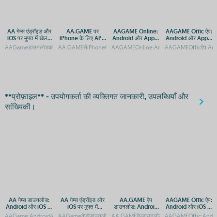
AA गेम्स एंड्रॉइड और
AA.GAME पर
AAGAME Online:
AAGAME Offic ऐप:
iOS पर मुफ्त में खेलने
iPhone के लिए APK
Android और Apple
Android और Apple
के लिए डाउनलोड करें
डाउनलोड और इंस्टॉल
डिवाइस पर एक्सेस करें
पर डाउनलोड करें
AAGameडाउनलोडकरें:AndroidऔरiOSकेलिएमुफ्तऐपएक्सेसAAगेम्सएंड्रॉइडऔरiOSपरमुफ्तमेंखेलनेके
AA.GAMEसेiPhoneपरGenshinImpactAPKडाउनलोडकैसेकरेंAA.GAM
AAGAMEOnline:AndroidऔरiOSपरAPPडाउनल
AAGAMEOfficऐप:Andr
गाइड
**प्रोफ़ाइल** - उपयोगकर्ता की व्यक्तिगत जानकारी, उपलब्धियाँ और
सांख्यिकी।
AA गेम्स डाउनलोड:
AA गेम्स एंड्रॉइड और
AA.GAME ऐप
AAGAME Offic ऐप:
Android और iOS पर
iOS पर मुफ्त में
डाउनलोड: Android
Android और iOS पर
मुफ्त गेमिंग अनुभव
डाउनलोड करने के लिए
और iOS प्लेटफ़ॉर्म पर
डाउनलोड करें
AAGame:AndroidऔरiOSपरमुफ्तडाउनलोडऔरएक्सेसAAगेम्सएंड्रॉइडऔरiOSपरमुफ्तमेंडाउनलोडक
AAGameकैसेडाउनलोडकरें:AndroidऔरiOSगाइडAAगेम्सएंड्रॉइडऔरiOSपरमु
AA.GAMEऐपडाउनलोड:AndroidऔरiOSप्लेटफ़ॉर्
AAGAMEOffic:Andro