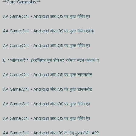
**Core Gameplay:**
AA Game:Onli - Android और iOS पर मुफ्त गेमिंग एप
AA Game:Onli - Android और iOS पर मुफ्त गेमिंग एपीके
AA Game:Onli - Android और iOS पर मुफ्त गेमिंग एप
6. **लॉन्च करें**: इंस्टॉलेशन पूर्ण होने पर "ओपन" बटन दबाकर ग
AA Game:Onli - Android और iOS पर मुफ्त डाउनलोड
AA Game:Onli - Android और iOS पर मुफ्त डाउनलोड
AA Game:Onli - Android और iOS पर मुफ्त गेमिंग एप
AA Game:Onli - Android और iOS पर मुफ्त गेमिंग ऐप
AA Game:Onli - Android और iOS के लिए मुफ्त गेमिंग APP