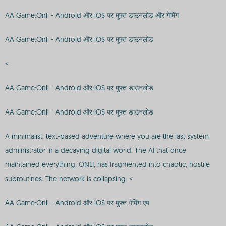
AA Game:Onli - Android और iOS पर मुफ्त डाउनलोड और गेमिंग
AA Game:Onli - Android और iOS पर मुफ्त डाउनलोड
<
AA Game:Onli - Android और iOS पर मुफ्त डाउनलोड
AA Game:Onli - Android और iOS पर मुफ्त डाउनलोड
A minimalist, text-based adventure where you are the last system
administrator in a decaying digital world. The AI that once
maintained everything, ONLI, has fragmented into chaotic, hostile
subroutines. The network is collapsing. <
AA Game:Onli - Android और iOS पर मुफ्त गेमिंग एप