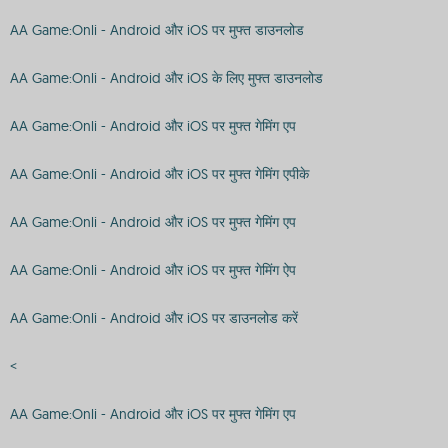
AA Game:Onli - Android और iOS पर मुफ्त डाउनलोड
AA Game:Onli - Android और iOS के लिए मुफ्त डाउनलोड
AA Game:Onli - Android और iOS पर मुफ्त गेमिंग एप
AA Game:Onli - Android और iOS पर मुफ्त गेमिंग एपीके
AA Game:Onli - Android और iOS पर मुफ्त गेमिंग एप
AA Game:Onli - Android और iOS पर मुफ्त गेमिंग ऐप
AA Game:Onli - Android और iOS पर डाउनलोड करें
<
AA Game:Onli - Android और iOS पर मुफ्त गेमिंग एप