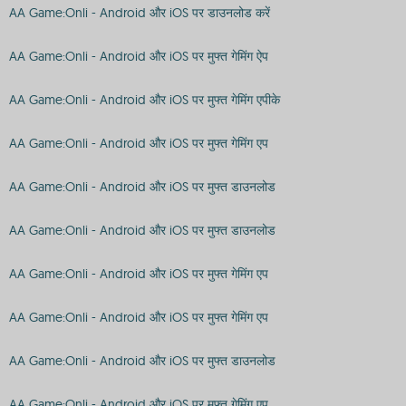
AA Game:Onli - Android और iOS पर डाउनलोड करें
AA Game:Onli - Android और iOS पर मुफ्त गेमिंग ऐप
AA Game:Onli - Android और iOS पर मुफ्त गेमिंग एपीके
AA Game:Onli - Android और iOS पर मुफ्त गेमिंग एप
AA Game:Onli - Android और iOS पर मुफ्त डाउनलोड
AA Game:Onli - Android और iOS पर मुफ्त डाउनलोड
AA Game:Onli - Android और iOS पर मुफ्त गेमिंग एप
AA Game:Onli - Android और iOS पर मुफ्त गेमिंग एप
AA Game:Onli - Android और iOS पर मुफ्त डाउनलोड
AA Game:Onli - Android और iOS पर मुफ्त गेमिंग एप