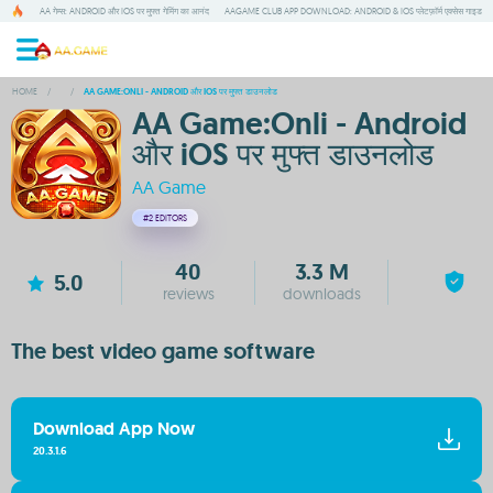
AA गेम्स: ANDROID और IOS पर मुफ्त गेमिंग का आनंद
AAGAME CLUB APP DOWNLOAD: ANDROID & IOS प्लेटफ़ॉर्म एक्सेस गाइड
HOME
/
/
AA GAME:ONLI - ANDROID और IOS पर मुफ्त डाउनलोड
AA Game:Onli - Android
और iOS पर मुफ्त डाउनलोड
AA Game
#2
EDITORS
40
3.3 M
5.0
reviews
downloads
The best video game software
Download App Now
20.3.1.6