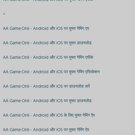
<
AA Game:Onli - Android और iOS पर मुफ्त गेमिंग एप
AA Game:Onli - Android और iOS पर मुफ्त डाउनलोड
AA Game:Onli - Android और iOS पर मुफ्त गेमिंग एपीके
AA Game:Onli - Android और iOS पर मुफ्त गेमिंग एप्लिकेशन
AA Game:Onli - Android और iOS पर डाउनलोड करें
AA Game:Onli - Android और iOS पर मुफ्त डाउनलोड
AA Game:Onli - Android और iOS के लिए मुफ्त गेमिंग ऐप
AA Game:Onli - Android और iOS पर मुफ्त गेमिंग ऐप