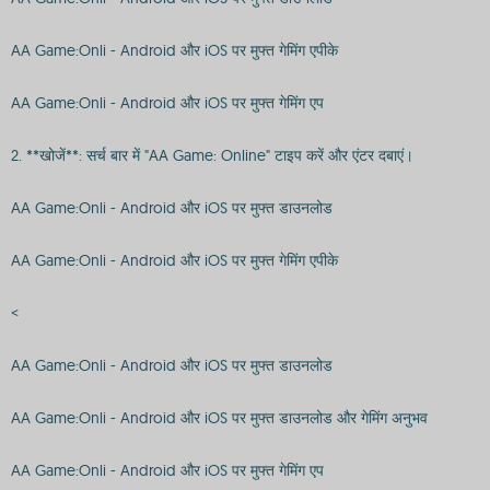
AA Game:Onli - Android और iOS पर मुफ्त गेमिंग एपीके
AA Game:Onli - Android और iOS पर मुफ्त गेमिंग एप
2. **खोजें**: सर्च बार में "AA Game: Online" टाइप करें और एंटर दबाएं।
AA Game:Onli - Android और iOS पर मुफ्त डाउनलोड
AA Game:Onli - Android और iOS पर मुफ्त गेमिंग एपीके
<
AA Game:Onli - Android और iOS पर मुफ्त डाउनलोड
AA Game:Onli - Android और iOS पर मुफ्त डाउनलोड और गेमिंग अनुभव
AA Game:Onli - Android और iOS पर मुफ्त गेमिंग एप