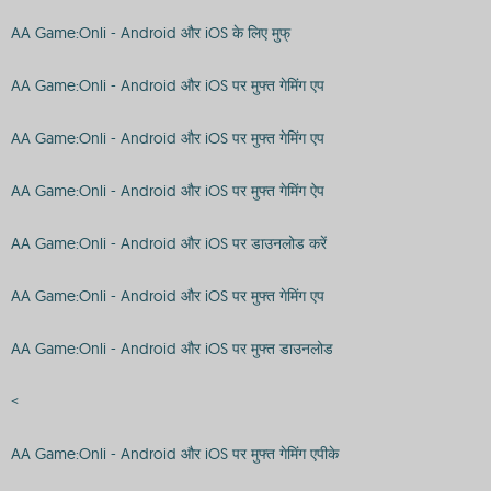
AA Game:Onli - Android और iOS के लिए मुफ्
AA Game:Onli - Android और iOS पर मुफ्त गेमिंग एप
AA Game:Onli - Android और iOS पर मुफ्त गेमिंग एप
AA Game:Onli - Android और iOS पर मुफ्त गेमिंग ऐप
AA Game:Onli - Android और iOS पर डाउनलोड करें
AA Game:Onli - Android और iOS पर मुफ्त गेमिंग एप
AA Game:Onli - Android और iOS पर मुफ्त डाउनलोड
<
AA Game:Onli - Android और iOS पर मुफ्त गेमिंग एपीके