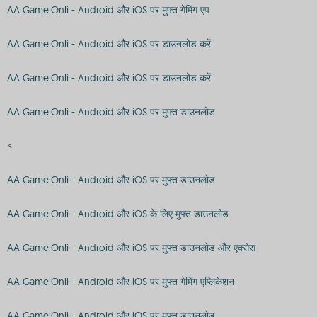
AA Game:Onli - Android और iOS पर मुफ्त गेमिंग एप
AA Game:Onli - Android और iOS पर डाउनलोड करें
AA Game:Onli - Android और iOS पर डाउनलोड करें
AA Game:Onli - Android और iOS पर मुफ्त डाउनलोड
<
AA Game:Onli - Android और iOS पर मुफ्त डाउनलोड
AA Game:Onli - Android और iOS के लिए मुफ्त डाउनलोड
AA Game:Onli - Android और iOS पर मुफ्त डाउनलोड और एक्सेस
AA Game:Onli - Android और iOS पर मुफ्त गेमिंग एप्लिकेशन
AA Game:Onli - Android और iOS पर मुफ्त डाउनलोड