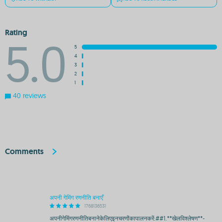
Rating
5.0
5
4
3
2
1
40 reviews
Comments
अपनी गेमिंग रणनीति बनाएँ
1768136531
अपनीगेमिंगरणनीतिबनानेकेलिएइनचरणोंकापालनकरें:##1.**खेलविश्लेषण**-