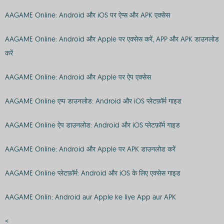
AAGAME Online: Android और iOS पर ऐप्स और APK एक्सेस
AAGAME Online: Android और Apple पर एक्सेस करें, APP और APK डाउनलोड
करें
AAGAME Online: Android और Apple पर ऐप एक्सेस
AAGAME Online एप्प डाउनलोड: Android और iOS प्लेटफ़ॉर्म गाइड
AAGAME Online ऐप डाउनलोड: Android और iOS प्लेटफ़ॉर्म गाइड
AAGAME Online: Android और Apple पर APK डाउनलोड करें
AAGAME Online प्लेटफ़ॉर्म: Android और iOS के लिए एक्सेस गाइड
AAGAME Onlin: Android aur Apple ke liye App aur APK
<