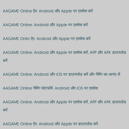
AAGAME Online ऐप: Android और Apple पर एक्सेस करें
AAGAME Online: Android और Apple पर एक्सेस करें
AAGAME Onlin ऐप: Android और Apple पर एक्सेस करें
AAGAME Online: Android और Apple पर एक्सेस करें, APP और APK डाउनलोड
करें
AAGAME Online: Android और iOS पर डाउनलोड करें और गेमिंग का आनंद लें
AAGAME Online गेमिंग प्लेटफॉर्म: Android और iOS पर एक्सेस
AAGAME Online: Android और Apple पर एक्सेस करें, APP और APK डाउनलोड
करें
AAGAME Online ऐप: Android और Apple पर डाउनलोड करें