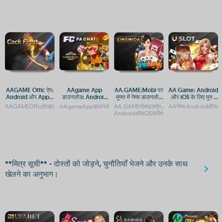
AAGAME Offic ऐप:
AAgame App
AA.GAME:Mobi पर
AA Game: Android
Android और Apple
डाउनलोड: Android
मुफ्त में गेम्स डाउनलोड
और iOS के लिए मुफ्त
डिवाइस के लिए
और iOS के लिए गेमिंग
करें - Android और
डाउनलोड और एक्सेस
AAGAMEOfficऐपडाउनलोड:AndroidऔरiOSप्लेटफ़ॉर्मगाइडAAGAMEOfficऐपडाउनलोड:Android
AAgameAppडाउनलोड:AndroidऔरiOSकेलिएगेमिंगप्लेटफॉर्मAAgameA
AA.GAMEमोबाइलऐप:AndroidऔरiOSपरएक्सेस
AAगेम्स:AndroidऔरiO
डाउनलोड गाइड
प्लेटफ़ॉर्म
iOS के लिए एक्सेस
गाइड
AndroidऔरiOSकेलिएऐपडाउनलोडकरेंAA.GA
**मित्र सूची** - दोस्तों को जोड़ने, चुनौतियाँ भेजने और उनके साथ
खेलने का अनुभाग।