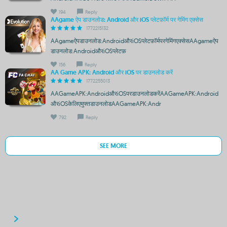
194
Reply
AAgame ऐप डाउनलोड: Android और iOS प्लेटफ़ॉर्म पर गेमिंग एक्सेस
1772215132
AAgameऐपडाउनलोड:AndroidऔरiOSप्लेटफ़ॉर्मपरगेमिंगएक्सेसAAgameऐप
डाउनलोड:AndroidऔरiOSप्लेटफ़
156
Reply
AA Game APK: Android और iOS पर डाउनलोड करें
1772255013
AAGameAPK:AndroidऔरiOSपरडाउनलोडकरेंAAGameAPK:Android
औरiOSकेलिएमुफ्तडाउनलोडAAGameAPK:Andr
792
Reply
SEE MORE