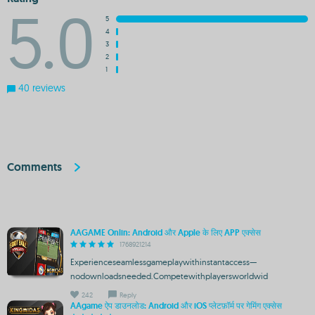
5.0
5
4
3
2
1
40 reviews
Comments
AAGAME Onlin: Android और Apple के लिए APP एक्सेस
1768921214
Experienceseamlessgameplaywithinstantaccess—
nodownloadsneeded.Competewithplayersworldwid
242
Reply
AAgame ऐप डाउनलोड: Android और iOS प्लेटफ़ॉर्म पर गेमिंग एक्सेस