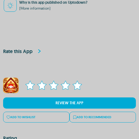
Why is this app published on Uptodown?
(More information)
Rate this App
REVIEW THE APP
ADD TO WISHLIST
ADD TO RECOMMENDED
Rating