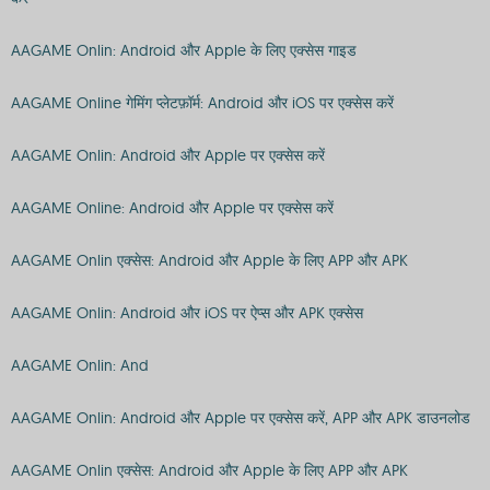
AAGAME Onlin: Android और Apple के लिए एक्सेस गाइड
AAGAME Online गेमिंग प्लेटफ़ॉर्म: Android और iOS पर एक्सेस करें
AAGAME Onlin: Android और Apple पर एक्सेस करें
AAGAME Online: Android और Apple पर एक्सेस करें
AAGAME Onlin एक्सेस: Android और Apple के लिए APP और APK
AAGAME Onlin: Android और iOS पर ऐप्स और APK एक्सेस
AAGAME Onlin: And
AAGAME Onlin: Android और Apple पर एक्सेस करें, APP और APK डाउनलोड
AAGAME Onlin एक्सेस: Android और Apple के लिए APP और APK