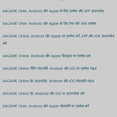
AAGAME Onlin: Android और Apple के लिए एक्सेस और APP डाउनलोड
AAGAME Onlin: Android और Apple के लिए ऐप्स और APK एक्सेस
AAGAME Online: Android और Apple पर एक्सेस करें, APP और APK डाउनलोड
करें
AAGAME Online: Android और Apple डिवाइस पर एक्सेस करें
AAGAME Online गेमिंग प्लेटफॉर्म: Android और iOS पर एक्सेस गाइड
AAGAME Online ऐप डाउनलोड: Android और iOS प्लेटफ़ॉर्म गाइड
AAGAME Online ऐप: Android और iOS पर डाउनलोड करें
AAGAME Onlin: Android और Apple प्लेटफ़ॉर्म पर एक्सेस करें