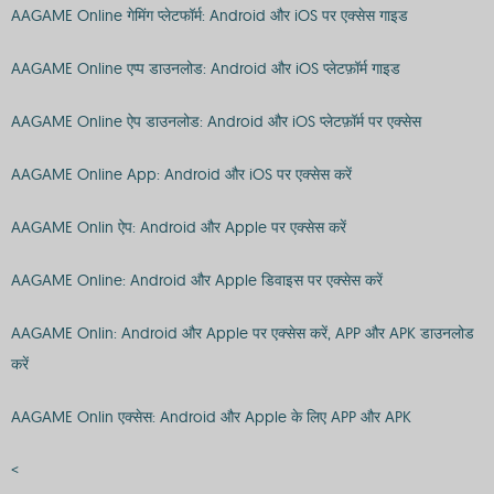
AAGAME Online गेमिंग प्लेटफॉर्म: Android और iOS पर एक्सेस गाइड
AAGAME Online एप्प डाउनलोड: Android और iOS प्लेटफ़ॉर्म गाइड
AAGAME Online ऐप डाउनलोड: Android और iOS प्लेटफ़ॉर्म पर एक्सेस
AAGAME Online App: Android और iOS पर एक्सेस करें
AAGAME Onlin ऐप: Android और Apple पर एक्सेस करें
AAGAME Online: Android और Apple डिवाइस पर एक्सेस करें
AAGAME Onlin: Android और Apple पर एक्सेस करें, APP और APK डाउनलोड
करें
AAGAME Onlin एक्सेस: Android और Apple के लिए APP और APK
<