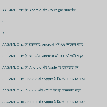
AAGAME Offic ऐप: Android और iOS पर मुफ्त डाउनलोड
<
<
AAGAME Offic ऐप डाउनलोड: Android और iOS प्लेटफ़ॉर्म गाइड
AAGAME Offic ऐप डाउनलोड: Android और iOS प्लेटफ़ॉर्म गाइड
AAGAME Offic ऐप: Android और Apple पर डाउनलोड करें
AAGAME Offic: Android और Apple के लिए ऐप डाउनलोड गाइड
AAGAME Offic: Android और iOS के लिए ऐप डाउनलोड गाइड
AAGAME Offic: Android और Apple के लिए ऐप डाउनलोड गाइड