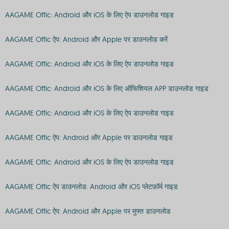
AAGAME Offic: Android और iOS के लिए ऐप डाउनलोड गाइड
AAGAME Offic ऐप: Android और Apple पर डाउनलोड करें
AAGAME Offic: Android और iOS के लिए ऐप डाउनलोड गाइड
AAGAME Offic: Android और iOS के लिए ऑफिशियल APP डाउनलोड गाइड
AAGAME Offic: Android और iOS के लिए ऐप डाउनलोड गाइड
AAGAME Offic ऐप: Android और Apple पर डाउनलोड गाइड
AAGAME Offic: Android और iOS के लिए ऐप डाउनलोड गाइड
AAGAME Offic ऐप डाउनलोड: Android और iOS प्लेटफ़ॉर्म गाइड
AAGAME Offic ऐप: Android और Apple पर मुफ्त डाउनलोड