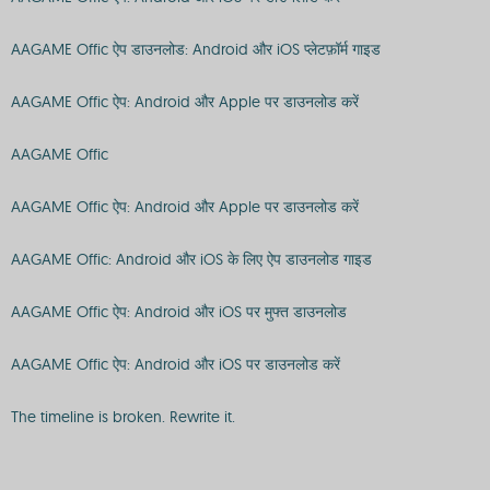
AAGAME Offic ऐप डाउनलोड: Android और iOS प्लेटफ़ॉर्म गाइड
AAGAME Offic ऐप: Android और Apple पर डाउनलोड करें
AAGAME Offic
AAGAME Offic ऐप: Android और Apple पर डाउनलोड करें
AAGAME Offic: Android और iOS के लिए ऐप डाउनलोड गाइड
AAGAME Offic ऐप: Android और iOS पर मुफ्त डाउनलोड
AAGAME Offic ऐप: Android और iOS पर डाउनलोड करें
The timeline is broken. Rewrite it.