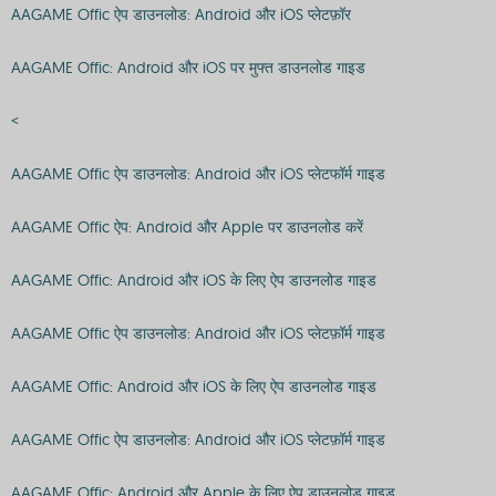
AAGAME Offic ऐप डाउनलोड: Android और iOS प्लेटफ़ॉर
AAGAME Offic: Android और iOS पर मुफ्त डाउनलोड गाइड
<
AAGAME Offic ऐप डाउनलोड: Android और iOS प्लेटफॉर्म गाइड
AAGAME Offic ऐप: Android और Apple पर डाउनलोड करें
AAGAME Offic: Android और iOS के लिए ऐप डाउनलोड गाइड
AAGAME Offic ऐप डाउनलोड: Android और iOS प्लेटफ़ॉर्म गाइड
AAGAME Offic: Android और iOS के लिए ऐप डाउनलोड गाइड
AAGAME Offic ऐप डाउनलोड: Android और iOS प्लेटफ़ॉर्म गाइड
AAGAME Offic: Android और Apple के लिए ऐप डाउनलोड गाइड