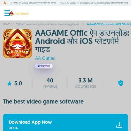
AA गेम्स: ANDROID और IOS पर मुफ्त गेमिंग का आनंद
AAGAME CLUB APP DOWNLOAD: ANDROID & IOS प्लेटफ़ॉर्म एक्सेस गाइड
HOME
/
**सेटिंग्स** - गेम की ध्वनि, ग्राफ़िक्स और नियंत्रण विकल्पों को अनुकूलित करें।
/
AAGAME OFFIC ऐप डाउनलोड: ANDROID और IOS प्
AAGAME Offic ऐप डाउनलोड:
Android और iOS प्लेटफ़ॉर्म
गाइड
AA Game
#2
EDITORS
40
3.3 M
5.0
reviews
downloads
The best video game software
Download App Now
20.3.1.6