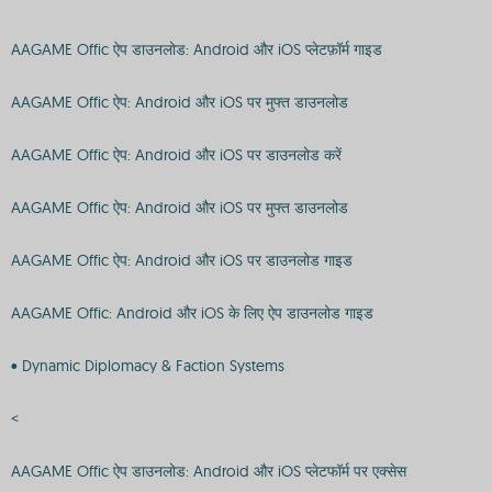
AAGAME Offic ऐप डाउनलोड: Android और iOS प्लेटफ़ॉर्म गाइड
AAGAME Offic ऐप: Android और iOS पर मुफ्त डाउनलोड
AAGAME Offic ऐप: Android और iOS पर डाउनलोड करें
AAGAME Offic ऐप: Android और iOS पर मुफ्त डाउनलोड
AAGAME Offic ऐप: Android और iOS पर डाउनलोड गाइड
AAGAME Offic: Android और iOS के लिए ऐप डाउनलोड गाइड
• Dynamic Diplomacy & Faction Systems
<
AAGAME Offic ऐप डाउनलोड: Android और iOS प्लेटफॉर्म पर एक्सेस