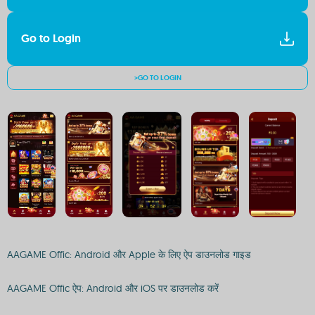
Go to Login
>GO TO LOGIN
AAGAME Offic: Android और Apple के लिए ऐप डाउनलोड गाइड
AAGAME Offic ऐप: Android और iOS पर डाउनलोड करें