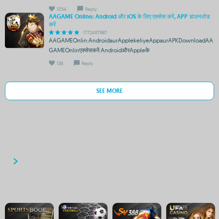
1054
Reply
AAGAME Online: Android और iOS के लिए एक्सेस करें, APP डाउनलोड
करें
1772467987
AAGAMEOnlin:AndroidaurApplekeliyeAppaurAPKDownloadAA
GAMEOnlinएक्सेसकरें:AndroidऔरAppleके
138
Reply
SEE MORE