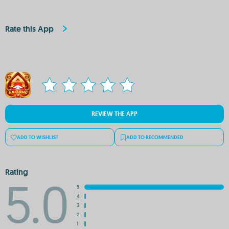
Rate this App
REVIEW THE APP
ADD TO WISHLIST
ADD TO RECOMMENDED
Rating
5.0
5
4
3
2
1