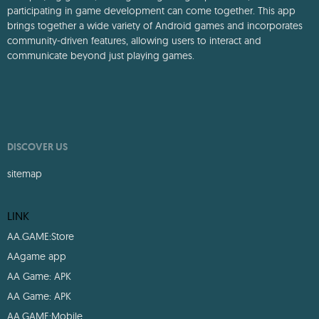
participating in game development can come together. This app
brings together a wide variety of Android games and incorporates
community-driven features, allowing users to interact and
communicate beyond just playing games.
DISCOVER US
sitemap
LINK
AA.GAME:Store
AAgame app
AA Game: APK
AA Game: APK
AA.GAME:Mobile