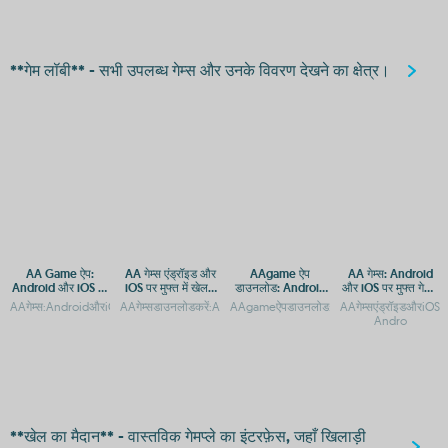
**गेम लॉबी** - सभी उपलब्ध गेम्स और उनके विवरण देखने का क्षेत्र।
AA Game ऐप:
AA गेम्स एंड्रॉइड और
AAgame ऐप
AA गेम्स: Android
Android और iOS पर
iOS पर मुफ्त में खेलने
डाउनलोड: Android
और iOS पर मुफ्त गेमिंग
मुफ्त गेमिंग का आनंद
के लिए डाउनलोड करें
और iOS प्लेटफ़ॉर्म पर
का आनंद
AAगेम्स:AndroidऔरiOSपरमुफ्तगेमिंगकाआनंदAAAगेम्सएंड्रॉइडऔरiOSपरमुफ्तगेमिंगऐपAAGame:An
AAगेम्सडाउनलोडकरें:AndroidऔरiOSपरमुफ्तगेमिंगएप्सAAगेम्स:एंड्रॉइडऔरi
AAgameऐपडाउनलोड:AndroidऔरiOSप्लेटफ़ॉर्म
AAगेम्सएंड्रॉइडऔरiOS
गेमिंग अनुभव
Andro
**खेल का मैदान** - वास्तविक गेमप्ले का इंटरफ़ेस, जहाँ खिलाड़ी