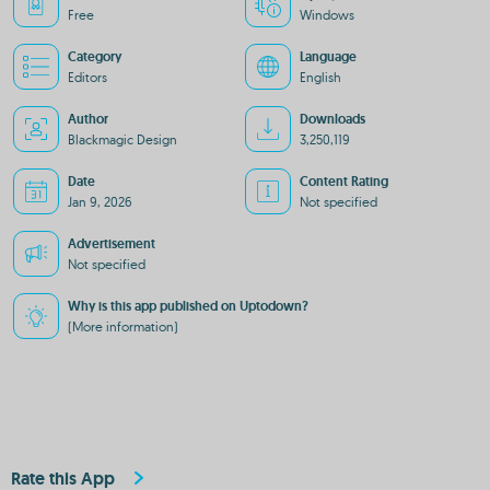
Free
Windows
Category
Language
Editors
English
Author
Downloads
Blackmagic Design
3,250,119
Date
Content Rating
Jan 9, 2026
Not specified
Advertisement
Not specified
Why is this app published on Uptodown?
(More information)
Rate this App