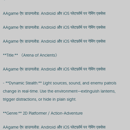
AAgame ऐप डाउनलोड: Android और iOS प्लेटफॉर्म पर गेमिंग एक्सेस
AAgame ऐप डाउनलोड: Android और iOS प्लेटफ़ॉर्म पर गेमिंग एक्सेस
AAgame ऐप डाउनलोड: Android और iOS प्लेटफ़ॉर्म पर गेमिंग एक्सेस
**Title:** 《Arena of Ancients》
AAgame ऐप डाउनलोड: Android और iOS प्लेटफ़ॉर्म पर गेमिंग एक्सेस
- **Dynamic Stealth:** Light sources, sound, and enemy patrols
change in real-time. Use the environment—extinguish lanterns,
trigger distractions, or hide in plain sight.
**Genre:** 2D Platformer / Action-Adventure
AAgame ऐप डाउनलोड: Android और iOS प्लेटफ़ॉर्म पर गेमिंग एक्सेस