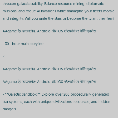
threaten galactic stability. Balance resource mining, diplomatic
missions, and rogue AI invasions while managing your fleet's morale
and integrity. Will you unite the stars or become the tyrant they fear?
AAgame ऐप डाउनलोड: Android और iOS प्लेटफ़ॉर्म पर गेमिंग एक्सेस
- 30+ hour main storyline
<
AAgame ऐप डाउनलोड: Android और iOS प्लेटफ़ॉर्म पर गेमिंग एक्सेस
AAgame ऐप डाउनलोड: Android और iOS प्लेटफ़ॉर्म पर गेमिंग एक्सेस
- **Galactic Sandbox:** Explore over 200 procedurally generated
star systems, each with unique civilizations, resources, and hidden
dangers.