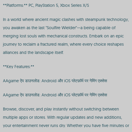
**Platforms:** PC, PlayStation 5, Xbox Series X/S
In a world where ancient magic clashes with steampunk technology,
you awaken as the last "Soulfire Wielder"—a being capable of
merging lost souls with mechanical constructs. Embark on an epic
journey to reclaim a fractured realm, where every choice reshapes
alliances and the landscape itself.
**Key Features:**
AAgame ऐप डाउनलोड: Android और iOS प्लेटफ़ॉर्म पर गेमिंग एक्सेस
AAgame ऐप डाउनलोड: Android और iOS प्लेटफ़ॉर्म पर गेमिंग एक्सेस
Browse, discover, and play instantly without switching between
multiple apps or stores. With regular updates and new additions,
your entertainment never runs dry. Whether you have five minutes or