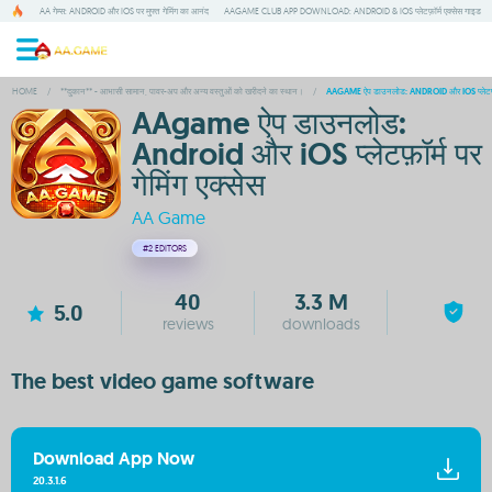
AA गेम्स: ANDROID और IOS पर मुफ्त गेमिंग का आनंद
AAGAME CLUB APP DOWNLOAD: ANDROID & IOS प्लेटफ़ॉर्म एक्सेस गाइड
HOME
/
**दुकान** - आभासी सामान, पावर-अप और अन्य वस्तुओं को खरीदने का स्थान।
/
AAGAME ऐप डाउनलोड: ANDROID और IOS प्लेटफ़ॉर्म
AAgame ऐप डाउनलोड:
Android और iOS प्लेटफ़ॉर्म पर
गेमिंग एक्सेस
AA Game
#2
EDITORS
40
3.3 M
5.0
reviews
downloads
The best video game software
Download App Now
20.3.1.6