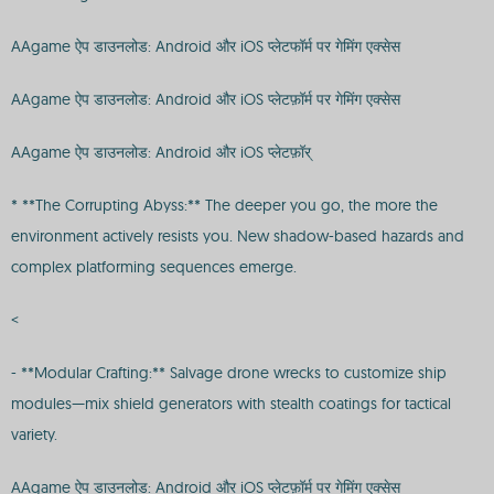
AAgame ऐप डाउनलोड: Android और iOS प्लेटफॉर्म पर गेमिंग एक्सेस
AAgame ऐप डाउनलोड: Android और iOS प्लेटफ़ॉर्म पर गेमिंग एक्सेस
AAgame ऐप डाउनलोड: Android और iOS प्लेटफ़ॉर्
* **The Corrupting Abyss:** The deeper you go, the more the
environment actively resists you. New shadow-based hazards and
complex platforming sequences emerge.
<
- **Modular Crafting:** Salvage drone wrecks to customize ship
modules—mix shield generators with stealth coatings for tactical
variety.
AAgame ऐप डाउनलोड: Android और iOS प्लेटफ़ॉर्म पर गेमिंग एक्सेस