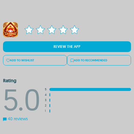
REVIEW THE APP
ADD TO WISHLIST
ADD TO RECOMMENDED
Rating
5.0
5
4
3
2
1
40 reviews