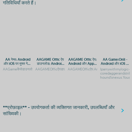
गतिविधियाँ करते हैं।
AA गेम्स: Android
AAGAME Offic ऐप
AAGAME Offic ऐप:
AA Game:Onli -
और iOS पर मुफ्त गेमिंग
डाउनलोड: Android
Android और Apple
Android और iOS पर
एप्स
और iOS प्लेटफ़ॉर्म
पर डाउनलोड करें
मुफ्त गेमिंग एप्प
AAGameकैसेडाउनलोडकरें:AndroidऔरiOSगाइडAAगेम्सकामोबाइलऐप:AndroidऔरiOSपरमुफ्तडाउ
AAGAMEOfficऐपडाउनलोड:AndroidऔरiOSप्लेटफ़ॉर्मगाइडAAGAMEOf
AAGAMEOfficऐप:AndroidऔरiOSपरडाउनलोड
Iparrywithmylogic-
गाइड
coredaggerandstrike
hound’snexus.Youare
**प्रोफ़ाइल** - उपयोगकर्ता की व्यक्तिगत जानकारी, उपलब्धियाँ और
सांख्यिकी।