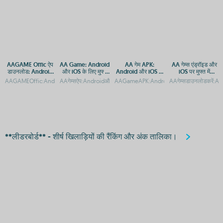
AAGAME Offic ऐप
AA Game: Android
AA गेम APK:
AA गेम्स एंड्रॉइड और
डाउनलोड: Android
और iOS के लिए मुफ्त
Android और iOS के
iOS पर मुफ्त में
और iOS प्लेटफ़ॉर्म
डाउनलोड और प्ले
लिए मुफ्त डाउनलोड
डाउनलोड करें
AAGAMEOffic:AndroidऔरiOSकेलिएऐपडाउनलोडगाइडAAGAMEOfficऐप:AndroidऔरiOSपर
AAगेम्सऐप:AndroidऔरiOSपरमुफ्तगेमिंगकाआनंदAAGame:Androidऔरi
AAGameAPK:AndroidऔरiOSकेलिएमुफ्तडाउ
AAगेम्सडाउनलोडकरें:A
गाइड
**लीडरबोर्ड** - शीर्ष खिलाड़ियों की रैंकिंग और अंक तालिका।