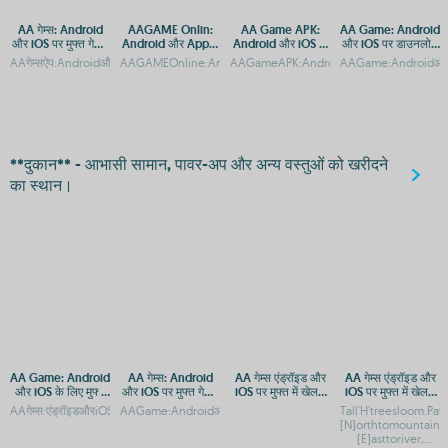
AA गेम्स: Android
AAGAME Onlin:
AA Game APK:
AA Game: Android
और iOS पर मुफ्त गेमिंग
Android और Apple
Android और iOS के
और iOS पर डाउनलोड
ऐप्स का अनुभव
प्लेटफ़ॉर्म पर एक्सेस और
लिए मुफ्त डाउनलोड
करें
AAगेम्सऐप:AndroidऔरiOSपरमुफ्तगेमिंगकAAगेम्सएंड्रॉइडऔरiOSपरमुफ्तमेंडाउनलोडकरेंAAगेम्स:एंड
AAGAMEOnline:AndroidऔरAppleडिवाइसपरएक्सेसकरेंAAGAMEOnli
AAGameAPK:AndroidऔरiOSकेलिएडाउनलोड
AAGame:AndroidऔरiO
ऐप डाउनलोड गाइड
**दुकान** - आभासी सामान, पावर-अप और अन्य वस्तुओं को खरीदने
का स्थान।
AA Game: Android
AA गेम्स: Android
AA गेम्स एंड्रॉइड और
AA गेम्स एंड्रॉइड और
और iOS के लिए मुफ्त
और iOS पर मुफ्त गेमिंग
iOS पर मुफ्त में खेलने
iOS पर मुफ्त में खेलने
डाउनलोड और गेमप्ले
का आनंद
के लिए डाउनलोड करें
के लिए डाउनलोड करें
AAगेम्स:एंड्रॉइडऔरiOSपरमुफ्तगेमिंगकाआनंदAAGame:AndroidऔरiOSपरमुफ्तगेमिंगऐपAAGame:
AAGame:AndroidऔरiOSपरमुफ्तडाउनलोडऔरप्ले
Tall'H'treesloom.Path
गाइड
[N]orthtomountains,
[E]asttoriver,