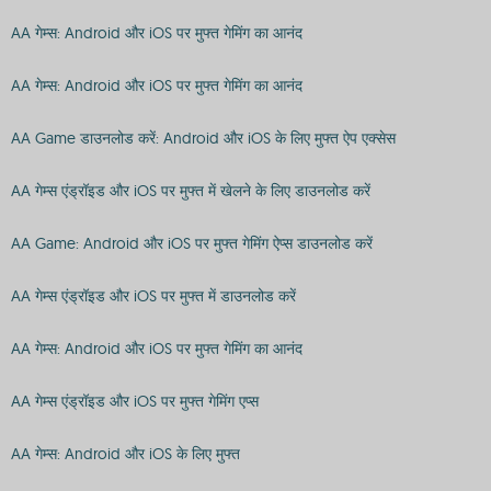
AA गेम्स: Android और iOS पर मुफ्त गेमिंग का आनंद
AA गेम्स: Android और iOS पर मुफ्त गेमिंग का आनंद
AA Game डाउनलोड करें: Android और iOS के लिए मुफ्त ऐप एक्सेस
AA गेम्स एंड्रॉइड और iOS पर मुफ्त में खेलने के लिए डाउनलोड करें
AA Game: Android और iOS पर मुफ्त गेमिंग ऐप्स डाउनलोड करें
AA गेम्स एंड्रॉइड और iOS पर मुफ्त में डाउनलोड करें
AA गेम्स: Android और iOS पर मुफ्त गेमिंग का आनंद
AA गेम्स एंड्रॉइड और iOS पर मुफ्त गेमिंग एप्स
AA गेम्स: Android और iOS के लिए मुफ्त