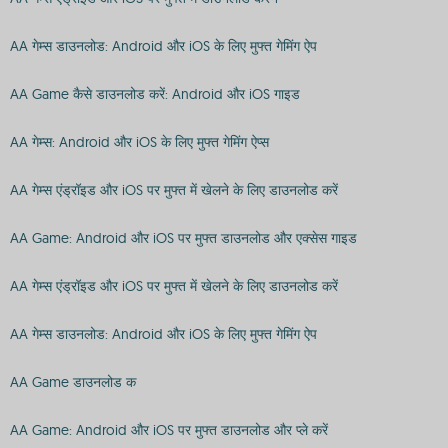
AA गेम्स डाउनलोड: Android और iOS के लिए मुफ्त गेमिंग ऐप
AA Game कैसे डाउनलोड करें: Android और iOS गाइड
AA गेम्स: Android और iOS के लिए मुफ्त गेमिंग ऐप्स
AA गेम्स एंड्रॉइड और iOS पर मुफ्त में खेलने के लिए डाउनलोड करें
AA Game: Android और iOS पर मुफ्त डाउनलोड और एक्सेस गाइड
AA गेम्स एंड्रॉइड और iOS पर मुफ्त में खेलने के लिए डाउनलोड करें
AA गेम्स डाउनलोड: Android और iOS के लिए मुफ्त गेमिंग ऐप
AA Game डाउनलोड क
AA Game: Android और iOS पर मुफ्त डाउनलोड और प्ले करें