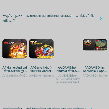
**प्रोफ़ाइल** - उपयोगकर्ता की व्यक्तिगत जानकारी, उपलब्धियाँ और
सांख्यिकी।
AA Game: Android
AAGame India ऐप
AA.GAME:Stor -
AAGAME Onlin:
और iOS के लिए मुफ्त
डाउनलोड: Android
Android और iOS पर
Android aur Apple
डाउनलोड और एक्सेस
और iOS प्लेटफॉर्म पर
मुफ्त गेम्स डाउनलोड
ke liye APP aur
AAगेम्सएंड्रॉइडऔरiOSपरमुफ्तमेंखेलनेकेलिएडाउनलोडकरेंAAगेम्सडाउनलोडकरें:AndroidऔरiOSकेलिए
AAGameIndiaऐपडाउनलोड:AndroidऔरiOSप्लेटफॉर्मपरएक्सेसAAGa
AA.GAME:Stor-
AAGAMEOnlin:Andro
गाइड
एक्सेस
करें
APK एक्सेस
AndroidऔरiOSकेलिएमुफ्तऐपडाउनलोडAA.GAM
आपकागेमिंगकंपैनियनAPP,Androidऔर