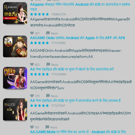
AAgame मोबाइल गेमिंग प्लेटफॉर्म: Android और iOS पर डाउनलोड व एक्सेस
गाइड
1769802276
AAgameऐपडाउनलोड:AndroidऔरiOSप्लेटफ़ॉर्मपरगेमिंगएक्सेसAAgameऐप
डाउनलोड:AndroidऔरiOSप्लेटफ़
827
Reply
AAGAME Onlin एक्सेस: Android और Apple के लिए APP और APK
1770051865
AAGAMEOnlin:AndroidऔरAppleकेलिएएक्सेसगाइडWithauser-
friendlyinterfaceandsecureplatform,AA
802
Reply
AA गेम्स एंड्रॉइड और iOS पर मुफ्त में खेलने के लिए डाउनलोड करें
1770349580
AAGameडाउनलोडकरें:AndroidऔरiOSकेलिएमुफ्तगेमिंगऐपAAगेम्सएंड्रॉइडऔ
रiOSपरमुफ्तगेमिंगऐप*Surv
275
Reply
AA गेम्स एंड्रॉइड और iOS पर मुफ्त में डाउनलोड करने के लिए उपलब्ध हैं
1771227647
AAGameकैसेडाउनलोडकरें:AndroidऔरiOSगाइडAAगेम्सएंड्रॉइडऔरiOSपर
मुफ्तमेंखेलनेकेलिएडाउनलोडकरे
163
Reply
AA.GAME:Mobi पर गेमिंग ऐप्स का आनंद लें - Android और iOS के लिए