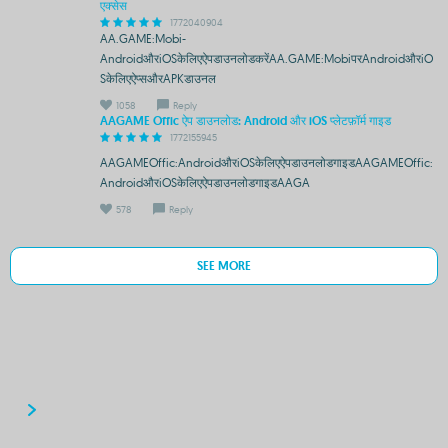
एक्सेस
1772040904
AA.GAME:Mobi-
AndroidऔरiOSकेलिएऐपडाउनलोडकरेंAA.GAME:MobiपरAndroidऔरiO
Sकेलिएऐप्सऔरAPKडाउनल
1058
Reply
AAGAME Offic ऐप डाउनलोड: Android और iOS प्लेटफ़ॉर्म गाइड
1772155945
AAGAMEOffic:AndroidऔरiOSकेलिएऐपडाउनलोडगाइडAAGAMEOffic:
AndroidऔरiOSकेलिएऐपडाउनलोडगाइडAAGA
578
Reply
SEE MORE