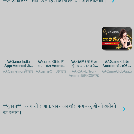
**लीडरबोर्ड** - शीर्ष खिलाड़ियों की रैंकिंग और अंक तालिका।
AAGame India
AAgame Offic ऐप
AA.GAME से Stor
AAGame Club:
App: Android और
डाउनलोड: Android
ऐप डाउनलोड करें:
Android और iOS के
iOS पर डाउनलोड करें
और iOS प्लेटफ़ॉर्म पर
Android और iOS के
लिए मुफ्त APP
AAGameIndiaऐपडाउनलोड:AndroidऔरiOSप्लेटफॉर्मपरएक्सेस
AAgameOfficऐपडाउनलोड:AndroidऔरiOSप्लेटफ़ॉर्मपरएक्सेसगाइडA
AA.GAME:Stor-
AAGameClubApp:And
गेमिंग एक्सेस
लिए मुफ्त APK एक्सेस
डाउनलोड करें
AndroidऔरiOSकेलिएमुफ्तगेमडाउनलोडप्लेटफ़ॉर्म
**दुकान** - आभासी सामान, पावर-अप और अन्य वस्तुओं को खरीदने
का स्थान।