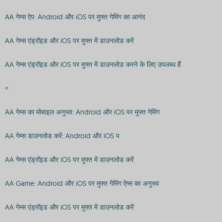
AA गेम्स ऐप: Android और iOS पर मुफ्त गेमिंग का आनंद
AA गेम्स एंड्रॉइड और iOS पर मुफ्त में डाउनलोड करें
AA गेम्स एंड्रॉइड और iOS पर मुफ्त में डाउनलोड करने के लिए उपलब्ध हैं
<
AA गेम्स का मोबाइल अनुभव: Android और iOS पर मुफ्त गेमिंग
AA गेम्स डाउनलोड करें: Android और iOS प
AA गेम्स एंड्रॉइड और iOS पर मुफ्त में डाउनलोड करें
AA Game: Android और iOS पर मुफ्त गेमिंग ऐप्स का अनुभव
AA गेम्स एंड्रॉइड और iOS पर मुफ्त में डाउनलोड करें