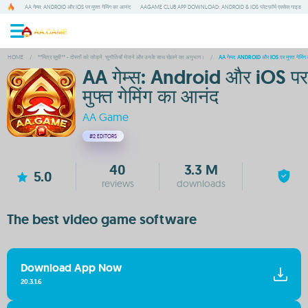
AA गेम्स: ANDROID और IOS पर मुफ्त गेमिंग का आनंद
AAGAME CLUB APP DOWNLOAD: ANDROID & IOS प्लेटफ़ॉर्म एक्सेस गाइड
HOME
/
**मित्र सूची** - दोस्तों को जोड़ने, चुनौतियाँ भेजने और उनके साथ खेलने का अनुभाग।
/
AA गेम्स: ANDROID और IOS पर मुफ्त गेमिंग
AA गेम्स: Android और iOS पर
मुफ्त गेमिंग का आनंद
AA Game
#2
EDITORS
40
3.3 M
5.0
reviews
downloads
The best video game software
Download App Now
20.3.1.6