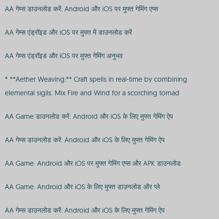
AA गेम्स डाउनलोड करें: Android और iOS पर मुफ्त गेमिंग एप्स
AA गेम्स एंड्रॉइड और iOS पर मुफ्त में डाउनलोड करें
AA गेम्स एंड्रॉइड और iOS पर मुफ्त गेमिंग अनुभव
* **Aether Weaving:** Craft spells in real-time by combining
elemental sigils. Mix Fire and Wind for a scorching tornad
AA Game डाउनलोड करें: Android और iOS के लिए मुफ्त गेमिंग ऐप
AA गेम्स डाउनलोड करें: Android और iOS के लिए मुफ्त गेमिंग ऐप
AA Game: Android और iOS पर मुफ्त गेमिंग एप्स और APK डाउनलोड
AA Game: Android और iOS के लिए मुफ्त डाउनलोड और प्ले
AA गेम्स डाउनलोड करें: Android और iOS के लिए मुफ्त गेमिंग ऐप