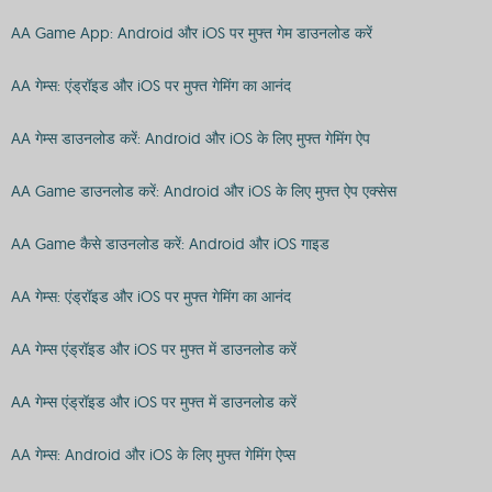
AA Game App: Android और iOS पर मुफ्त गेम डाउनलोड करें
AA गेम्स: एंड्रॉइड और iOS पर मुफ्त गेमिंग का आनंद
AA गेम्स डाउनलोड करें: Android और iOS के लिए मुफ्त गेमिंग ऐप
AA Game डाउनलोड करें: Android और iOS के लिए मुफ्त ऐप एक्सेस
AA Game कैसे डाउनलोड करें: Android और iOS गाइड
AA गेम्स: एंड्रॉइड और iOS पर मुफ्त गेमिंग का आनंद
AA गेम्स एंड्रॉइड और iOS पर मुफ्त में डाउनलोड करें
AA गेम्स एंड्रॉइड और iOS पर मुफ्त में डाउनलोड करें
AA गेम्स: Android और iOS के लिए मुफ्त गेमिंग ऐप्स