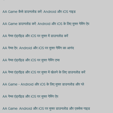
AA Game कैसे डाउनलोड करें: Android और iOS गाइड
AA Game डाउनलोड करें: Android और iOS के लिए मुफ्त गेमिंग ऐप
AA गेम्स एंड्रॉइड और iOS पर मुफ्त में डाउनलोड करें
AA गेम्स ऐप: Android और iOS पर मुफ्त गेमिंग का आनंद
AA गेम्स एंड्रॉइड और iOS पर मुफ्त गेमिंग एप्स
AA गेम्स एंड्रॉइड और iOS पर मुफ्त में खेलने के लिए डाउनलोड करें
AA Game - Android और iOS के लिए मुफ्त डाउनलोड और प्ले
AA गेम्स एंड्रॉइड और iOS पर मुफ्त गेमिंग ऐप
AA Game: Android और iOS पर मुफ्त डाउनलोड और एक्सेस गाइड