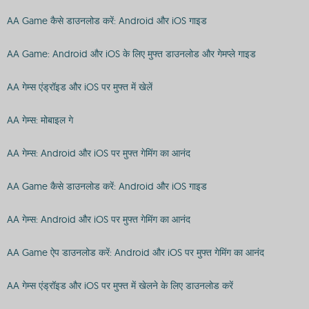
AA Game कैसे डाउनलोड करें: Android और iOS गाइड
AA Game: Android और iOS के लिए मुफ्त डाउनलोड और गेमप्ले गाइड
AA गेम्स एंड्रॉइड और iOS पर मुफ्त में खेलें
AA गेम्स: मोबाइल गे
AA गेम्स: Android और iOS पर मुफ्त गेमिंग का आनंद
AA Game कैसे डाउनलोड करें: Android और iOS गाइड
AA गेम्स: Android और iOS पर मुफ्त गेमिंग का आनंद
AA Game ऐप डाउनलोड करें: Android और iOS पर मुफ्त गेमिंग का आनंद
AA गेम्स एंड्रॉइड और iOS पर मुफ्त में खेलने के लिए डाउनलोड करें