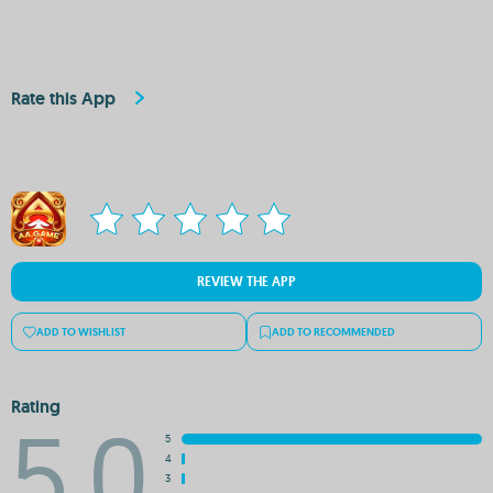
Rate this App
REVIEW THE APP
ADD TO WISHLIST
ADD TO RECOMMENDED
Rating
5.0
5
4
3