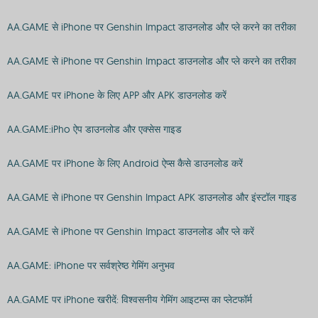
AA.GAME से iPhone पर Genshin Impact डाउनलोड और प्ले करने का तरीका
AA.GAME से iPhone पर Genshin Impact डाउनलोड और प्ले करने का तरीका
AA.GAME पर iPhone के लिए APP और APK डाउनलोड करें
AA.GAME:iPho ऐप डाउनलोड और एक्सेस गाइड
AA.GAME पर iPhone के लिए Android ऐप्स कैसे डाउनलोड करें
AA.GAME से iPhone पर Genshin Impact APK डाउनलोड और इंस्टॉल गाइड
AA.GAME से iPhone पर Genshin Impact डाउनलोड और प्ले करें
AA.GAME: iPhone पर सर्वश्रेष्ठ गेमिंग अनुभव
AA.GAME पर iPhone खरीदें: विश्वसनीय गेमिंग आइटम्स का प्लेटफॉर्म