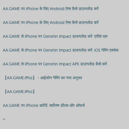
AA.GAME पर iPhone के लिए Android ऐप्स कैसे डाउनलोड करें
AA.GAME पर iPhone के लिए Android ऐप्स कैसे डाउनलोड करें
AA.GAME से iPhone पर Genshin Impact डाउनलोड करें: एपीके एक
AA.GAME से iPhone पर Genshin Impact डाउनलोड करें: iOS गेमिंग एक्सेस
AA.GAME से iPhone पर Genshin Impact APK डाउनलोड कैसे करें
【AA.GAME:iPho】 - आईफोन गेमिंग का नया अनुभव
【AA.GAME:iPho】
AA.GAME पर iPhone खरीदें: सर्वोत्तम डील्स और ऑफर्स
<