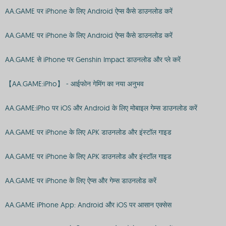
AA.GAME पर iPhone के लिए Android ऐप्स कैसे डाउनलोड करें
AA.GAME पर iPhone के लिए Android ऐप्स कैसे डाउनलोड करें
AA.GAME से iPhone पर Genshin Impact डाउनलोड और प्ले करें
【AA.GAME:iPho】 - आईफोन गेमिंग का नया अनुभव
AA.GAME:iPho पर iOS और Android के लिए मोबाइल गेम्स डाउनलोड करें
AA.GAME पर iPhone के लिए APK डाउनलोड और इंस्टॉल गाइड
AA.GAME पर iPhone के लिए APK डाउनलोड और इंस्टॉल गाइड
AA.GAME पर iPhone के लिए ऐप्स और गेम्स डाउनलोड करें
AA.GAME iPhone App: Android और iOS पर आसान एक्सेस