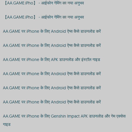
【AA.GAME:iPho】 - आईफोन गेमिंग का नया अनुभव
【AA.GAME:iPho】 - आईफोन गेमिंग का नया अनुभव
AA.GAME पर iPhone के लिए Android ऐप्स कैसे डाउनलोड करें
AA.GAME पर iPhone के लिए Android ऐप्स कैसे डाउनलोड करें
AA.GAME पर iPhone के लिए APK डाउनलोड और इंस्टॉल गाइड
AA.GAME पर iPhone के लिए Android ऐप्स कैसे डाउनलोड करें
AA.GAME पर iPhone के लिए Android ऐप्स कैसे डाउनलोड करें
AA.GAME पर iPhone के लिए Android ऐप्स कैसे डाउनलोड करें
AA.GAME पर iPhone के लिए Genshin Impact APK डाउनलोड और गेम एक्सेस
गाइड