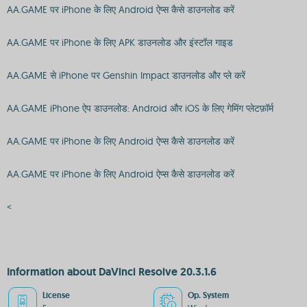
AA.GAME पर iPhone के लिए Android ऐप्स कैसे डाउनलोड करें
AA.GAME पर iPhone के लिए APK डाउनलोड और इंस्टॉल गाइड
AA.GAME से iPhone पर Genshin Impact डाउनलोड और प्ले करें
AA.GAME iPhone ऐप डाउनलोड: Android और iOS के लिए गेमिंग प्लेटफ़ॉर्म
AA.GAME पर iPhone के लिए Android ऐप्स कैसे डाउनलोड करें
AA.GAME पर iPhone के लिए Android ऐप्स कैसे डाउनलोड करें
<
Information about DaVinci Resolve 20.3.1.6
License
Op. System