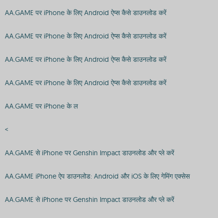
AA.GAME पर iPhone के लिए Android ऐप्स कैसे डाउनलोड करें
AA.GAME पर iPhone के लिए Android ऐप्स कैसे डाउनलोड करें
AA.GAME पर iPhone के लिए Android ऐप्स कैसे डाउनलोड करें
AA.GAME पर iPhone के लिए Android ऐप्स कैसे डाउनलोड करें
AA.GAME पर iPhone के ल
<
AA.GAME से iPhone पर Genshin Impact डाउनलोड और प्ले करें
AA.GAME iPhone ऐप डाउनलोड: Android और iOS के लिए गेमिंग एक्सेस
AA.GAME से iPhone पर Genshin Impact डाउनलोड और प्ले करें