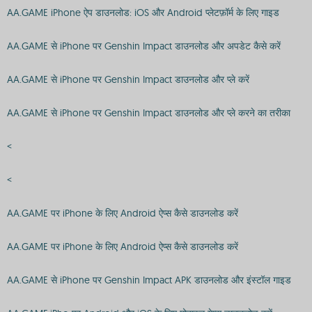
AA.GAME iPhone ऐप डाउनलोड: iOS और Android प्लेटफ़ॉर्म के लिए गाइड
AA.GAME से iPhone पर Genshin Impact डाउनलोड और अपडेट कैसे करें
AA.GAME से iPhone पर Genshin Impact डाउनलोड और प्ले करें
AA.GAME से iPhone पर Genshin Impact डाउनलोड और प्ले करने का तरीका
<
<
AA.GAME पर iPhone के लिए Android ऐप्स कैसे डाउनलोड करें
AA.GAME पर iPhone के लिए Android ऐप्स कैसे डाउनलोड करें
AA.GAME से iPhone पर Genshin Impact APK डाउनलोड और इंस्टॉल गाइड