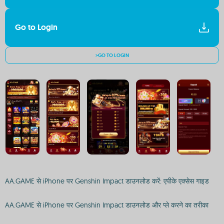
Go to Login
>GO TO LOGIN
AA.GAME से iPhone पर Genshin Impact डाउनलोड करें: एपीके एक्सेस गाइड
AA.GAME से iPhone पर Genshin Impact डाउनलोड और प्ले करने का तरीका