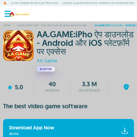
AA गेम्स: ANDROID और IOS पर मुफ्त गेमिंग का आनंद
AAGAME CLUB APP DOWNLOAD: ANDROID & IOS प्लेटफ़ॉर्म एक्सेस गाइड
HOME
/
**सहायता/सहायता केंद्र** - नियम, सामान्य प्रश्न और सहायता संसाधनों तक पहुँच।
/
AA.GAME:IPHO ऐप डाउनलोड - ANDROID और IOS
AA.GAME:iPho ऐप डाउनलोड
- Android और iOS प्लेटफ़ॉर्म
पर एक्सेस
AA Game
#2
EDITORS
40
3.3 M
5.0
reviews
downloads
The best video game software
Download App Now
20.3.1.6