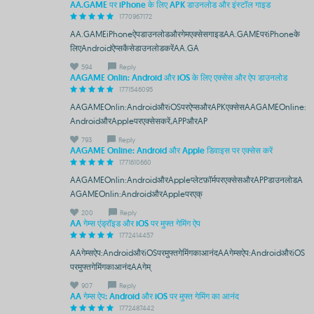
AA.GAME पर iPhone के लिए APK डाउनलोड और इंस्टॉल गाइड
1770967172
AA.GAMEiPhoneऐपडाउनलोडऔरगेमएक्सेसगाइडAA.GAMEपरiPhoneके
लिएAndroidऐप्सकैसेडाउनलोडकरेंAA.GA
594
Reply
AAGAME Onlin: Android और iOS के लिए एक्सेस और ऐप डाउनलोड
1771546095
AAGAMEOnlin:AndroidऔरiOSपरऐप्सऔरAPKएक्सेसAAGAMEOnline:
AndroidऔरAppleपरएक्सेसकरें,APPऔरAP
793
Reply
AAGAME Online: Android और Apple डिवाइस पर एक्सेस करें
1771610660
AAGAMEOnlin:AndroidऔरAppleप्लेटफ़ॉर्मपरएक्सेसऔरAPPडाउनलोडA
AGAMEOnlin:AndroidऔरAppleपरएक्
200
Reply
AA गेम्स एंड्रॉइड और iOS पर मुफ्त गेमिंग ऐप
1772414457
AAगेम्सऐप:AndroidऔरiOSपरमुफ्तगेमिंगकाआनंदAAगेम्सऐप:AndroidऔरiOS
परमुफ्तगेमिंगकाआनंदAAगेम्
907
Reply
AA गेम्स ऐप: Android और iOS पर मुफ्त गेमिंग का आनंद
1772487442