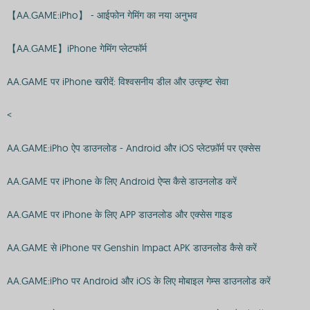
【AA.GAME:iPho】 - आईफोन गेमिंग का नया अनुभव
【AA.GAME】iPhone गेमिंग प्लेटफॉर्म
AA.GAME पर iPhone खरीदें: विश्वसनीय डील और उत्कृष्ट सेवा
<
AA.GAME:iPho ऐप डाउनलोड - Android और iOS प्लेटफ़ॉर्म पर एक्सेस
AA.GAME पर iPhone के लिए Android ऐप्स कैसे डाउनलोड करें
AA.GAME पर iPhone के लिए APP डाउनलोड और एक्सेस गाइड
AA.GAME से iPhone पर Genshin Impact APK डाउनलोड कैसे करें
AA.GAME:iPho पर Android और iOS के लिए मोबाइल गेम्स डाउनलोड करें