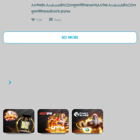
AAगेम्सऐप:AndroidऔरiOSपरमुफ्तगेमिंगकाआनंदAAगेम्स:AndroidऔरiOSपर
मुफ्तगेमिंगएप्सऔरAPKडाउनल
1066
Reply
SEE MORE