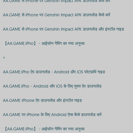
AA.GAME से iPhone पर Genshin Impact APK डाउनलोड कैसे करें
AA.GAME से iPhone पर Genshin Impact APK डाउनलोड कैसे करें
AA.GAME से iPhone पर Genshin Impact APK डाउनलोड और इंस्टॉल गाइड
【AA.GAME:iPho】 - आईफोन गेमिंग का नया अनुभव
<
AA.GAME:iPho ऐप डाउनलोड - Android और iOS प्लेटफ़ॉर्म गाइड
AA.GAME:iPho - Android और iOS के लिए मुफ्त ऐप डाउनलोड
AA.GAME iPhone ऐप डाउनलोड और इंस्टॉल गाइड
AA.GAME पर iPhone के लिए Android ऐप्स कैसे डाउनलोड करें
【AA.GAME:iPho】 - आईफोन गेमिंग का नया अनुभव