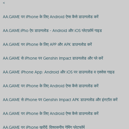
<
AA.GAME पर iPhone के लिए Android ऐप्स कैसे डाउनलोड करें
AA.GAME:iPho ऐप डाउनलोड - Android और iOS प्लेटफ़ॉर्म गाइड
AA.GAME पर iPhone के लिए APP और APK डाउनलोड करें
AA.GAME से iPhone पर Genshin Impact डाउनलोड और प्ले करें
AA.GAME iPhone App: Android और iOS पर डाउनलोड व एक्सेस गाइड
AA.GAME पर iPhone के लिए Android ऐप्स कैसे डाउनलोड करें
AA.GAME से iPhone पर Genshin Impact APK डाउनलोड और इंस्टॉल करें
AA.GAME पर iPhone के लिए Android ऐप्स कैसे डाउनलोड करें
AA.GAME पर iPhone खरीदें: विश्वसनीय गेमिंग प्लेटफॉर्म