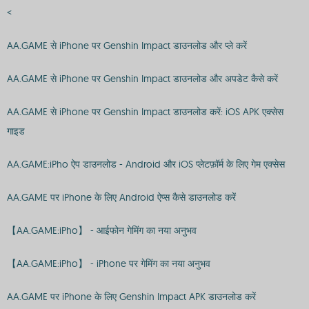
<
AA.GAME से iPhone पर Genshin Impact डाउनलोड और प्ले करें
AA.GAME से iPhone पर Genshin Impact डाउनलोड और अपडेट कैसे करें
AA.GAME से iPhone पर Genshin Impact डाउनलोड करें: iOS APK एक्सेस
गाइड
AA.GAME:iPho ऐप डाउनलोड - Android और iOS प्लेटफ़ॉर्म के लिए गेम एक्सेस
AA.GAME पर iPhone के लिए Android ऐप्स कैसे डाउनलोड करें
【AA.GAME:iPho】 - आईफोन गेमिंग का नया अनुभव
【AA.GAME:iPho】 - iPhone पर गेमिंग का नया अनुभव
AA.GAME पर iPhone के लिए Genshin Impact APK डाउनलोड करें