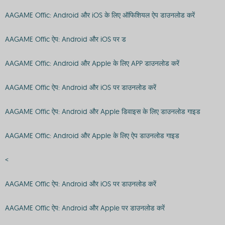
AAGAME Offic: Android और iOS के लिए ऑफिशियल ऐप डाउनलोड करें
AAGAME Offic ऐप: Android और iOS पर ड
AAGAME Offic: Android और Apple के लिए APP डाउनलोड करें
AAGAME Offic ऐप: Android और iOS पर डाउनलोड करें
AAGAME Offic ऐप: Android और Apple डिवाइस के लिए डाउनलोड गाइड
AAGAME Offic: Android और Apple के लिए ऐप डाउनलोड गाइड
<
AAGAME Offic ऐप: Android और iOS पर डाउनलोड करें
AAGAME Offic ऐप: Android और Apple पर डाउनलोड करें