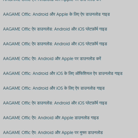
AAGAME Offic: Android और Apple के लिए ऐप डाउनलोड गाइड
AAGAME Offic ऐप डाउनलोड: Android और iOS प्लेटफ़ॉर्म गाइड
AAGAME Offic ऐप डाउनलोड: Android और iOS प्लेटफ़ॉर्म गाइड
AAGAME Offic ऐप: Android और Apple पर डाउनलोड करें
AAGAME Offic: Android और iOS के लिए ऑफिशियल ऐप डाउनलोड गाइड
AAGAME Offic: Android और iOS के लिए ऐप डाउनलोड गाइड
AAGAME Offic ऐप डाउनलोड: Android और iOS प्लेटफ़ॉर्म गाइड
AAGAME Offic ऐप: Android और Apple डाउनलोड गाइड
AAGAME Offic ऐप: Android और Apple पर मुफ्त डाउनलोड