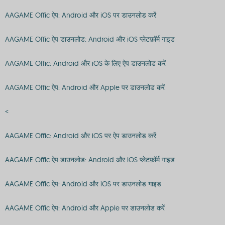
AAGAME Offic ऐप: Android और iOS पर डाउनलोड करें
AAGAME Offic ऐप डाउनलोड: Android और iOS प्लेटफ़ॉर्म गाइड
AAGAME Offic: Android और iOS के लिए ऐप डाउनलोड करें
AAGAME Offic ऐप: Android और Apple पर डाउनलोड करें
<
AAGAME Offic: Android और iOS पर ऐप डाउनलोड करें
AAGAME Offic ऐप डाउनलोड: Android और iOS प्लेटफ़ॉर्म गाइड
AAGAME Offic ऐप: Android और iOS पर डाउनलोड गाइड
AAGAME Offic ऐप: Android और Apple पर डाउनलोड करें