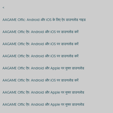
<
AAGAME Offic: Android और iOS के लिए ऐप डाउनलोड गाइड
AAGAME Offic ऐप: Android और iOS पर डाउनलोड करें
AAGAME Offic ऐप: Android और iOS पर डाउनलोड करें
AAGAME Offic ऐप: Android और iOS पर डाउनलोड करें
AAGAME Offic ऐप: Android और Apple पर मुफ्त डाउनलोड
AAGAME Offic ऐप: Android और iOS पर डाउनलोड करें
AAGAME Offic ऐप: Android और Apple पर मुफ्त डाउनलोड
AAGAME Offic ऐप: Android और Apple पर मुफ्त डाउनलोड