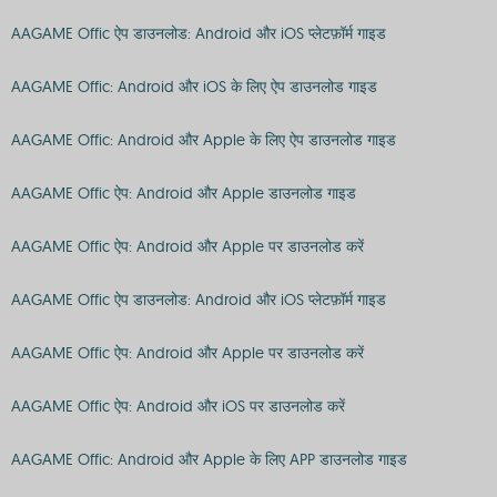
AAGAME Offic ऐप डाउनलोड: Android और iOS प्लेटफ़ॉर्म गाइड
AAGAME Offic: Android और iOS के लिए ऐप डाउनलोड गाइड
AAGAME Offic: Android और Apple के लिए ऐप डाउनलोड गाइड
AAGAME Offic ऐप: Android और Apple डाउनलोड गाइड
AAGAME Offic ऐप: Android और Apple पर डाउनलोड करें
AAGAME Offic ऐप डाउनलोड: Android और iOS प्लेटफ़ॉर्म गाइड
AAGAME Offic ऐप: Android और Apple पर डाउनलोड करें
AAGAME Offic ऐप: Android और iOS पर डाउनलोड करें
AAGAME Offic: Android और Apple के लिए APP डाउनलोड गाइड