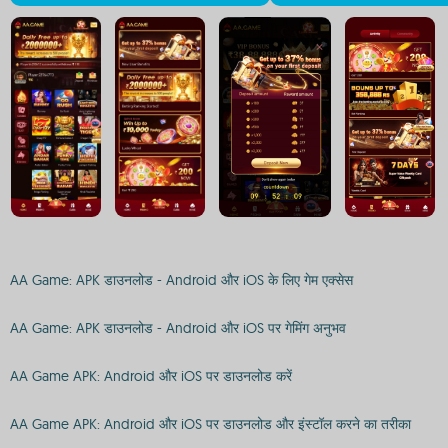
AA Game: APK डाउनलोड - Android और iOS के लिए गेम एक्सेस
AA Game: APK डाउनलोड - Android और iOS पर गेमिंग अनुभव
AA Game APK: Android और iOS पर डाउनलोड करें
AA Game APK: Android और iOS पर डाउनलोड और इंस्टॉल करने का तरीका