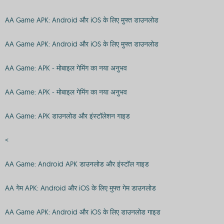
AA Game APK: Android और iOS के लिए मुफ्त डाउनलोड
AA Game APK: Android और iOS के लिए मुफ्त डाउनलोड
AA Game: APK - मोबाइल गेमिंग का नया अनुभव
AA Game: APK - मोबाइल गेमिंग का नया अनुभव
AA Game: APK डाउनलोड और इंस्टॉलेशन गाइड
<
AA Game: Android APK डाउनलोड और इंस्टॉल गाइड
AA गेम APK: Android और iOS के लिए मुफ्त गेम डाउनलोड
AA Game APK: Android और iOS के लिए डाउनलोड गाइड