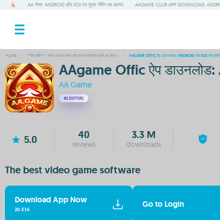
AA गेम्स: ANDROID और IOS पर मुफ्त गेमिंग का आनंद
AAGAME CLUB APP DOWNLOAD: ANDROID & I
HOME
/
**गेम लॉबी** - सभी उपलब्ध गेम्स और उनके विवरण देखने का क्षेत्र।
/
AAGAME OFFIC ऐप डाउनलोड: ANDROID और IOS प्लेटफ़ॉर्म प
AAgame Offic ऐप डाउनलोड: And
AA Game
#2
EDITORS
40
3.3 M
5.0
reviews
downloads
The best video game software
Download App Now
Go to Login
20.3.1.6