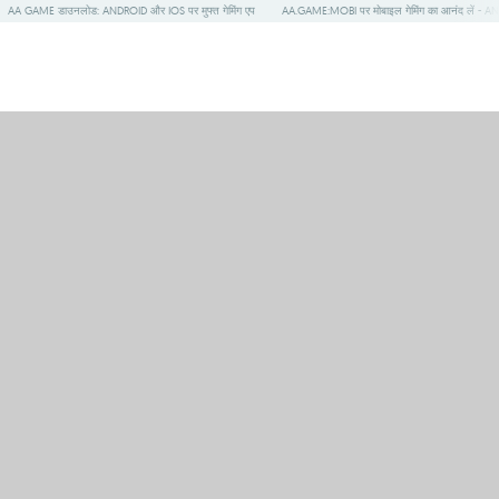
AA GAME डाउनलोड: ANDROID और IOS पर मुफ्त गेमिंग एप
AA.GAME:MOBI पर मोबाइल गेमिंग का आनंद लें - AN