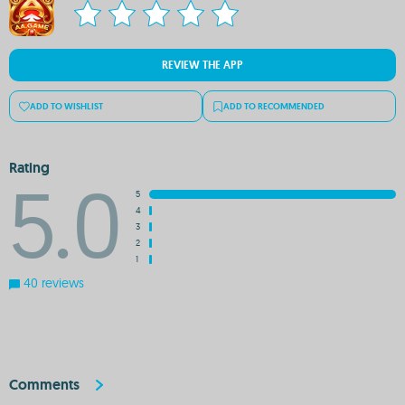
REVIEW THE APP
ADD TO WISHLIST
ADD TO RECOMMENDED
Rating
5.0
5
4
3
2
1
40 reviews
Comments