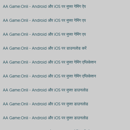
AA Game:Onli - Android और iOS पर मुफ्त गेमिंग ऐप
AA Game:Onli - Android और iOS पर मुफ्त गेमिंग एप
AA Game:Onli - Android और iOS पर मुफ्त गेमिंग एप
AA Game:Onli - Android और iOS पर डाउनलोड करें
AA Game:Onli - Android और iOS पर मुफ्त गेमिंग एप्लिकेशन
AA Game:Onli - Android और iOS पर मुफ्त गेमिंग एप्लिकेशन
AA Game:Onli - Android और iOS पर मुफ्त डाउनलोड
AA Game:Onli - Android और iOS पर मुफ्त डाउनलोड
AA Game:Onli - Android और iOS पर मुफ्त डाउनलोड