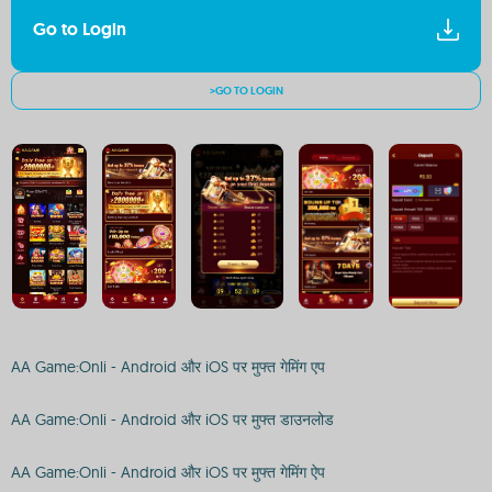
Go to Login
>GO TO LOGIN
AA Game:Onli - Android और iOS पर मुफ्त गेमिंग एप
AA Game:Onli - Android और iOS पर मुफ्त डाउनलोड
AA Game:Onli - Android और iOS पर मुफ्त गेमिंग ऐप