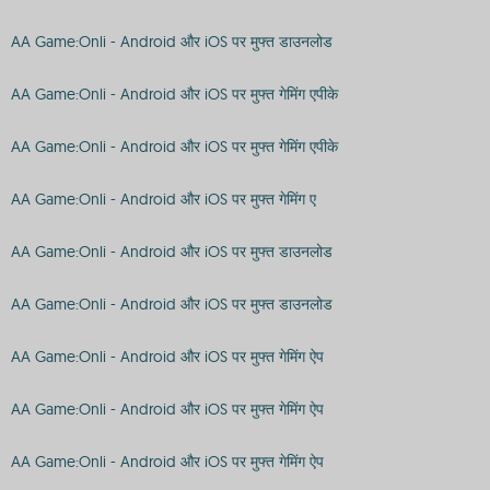
AA Game:Onli - Android और iOS पर मुफ्त डाउनलोड
AA Game:Onli - Android और iOS पर मुफ्त गेमिंग एपीके
AA Game:Onli - Android और iOS पर मुफ्त गेमिंग एपीके
AA Game:Onli - Android और iOS पर मुफ्त गेमिंग ए
AA Game:Onli - Android और iOS पर मुफ्त डाउनलोड
AA Game:Onli - Android और iOS पर मुफ्त डाउनलोड
AA Game:Onli - Android और iOS पर मुफ्त गेमिंग ऐप
AA Game:Onli - Android और iOS पर मुफ्त गेमिंग ऐप
AA Game:Onli - Android और iOS पर मुफ्त गेमिंग ऐप