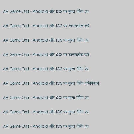
AA Game:Onli - Android और iOS पर मुफ्त गेमिंग एप
AA Game:Onli - Android और iOS पर डाउनलोड करें
AA Game:Onli - Android और iOS पर मुफ्त गेमिंग एप
AA Game:Onli - Android और iOS पर डाउनलोड करें
AA Game:Onli - Android और iOS पर मुफ्त गेमिंग ऐप
AA Game:Onli - Android और iOS पर मुफ्त गेमिंग एप्लिकेशन
AA Game:Onli - Android और iOS पर मुफ्त गेमिंग एप
AA Game:Onli - Android और iOS पर मुफ्त गेमिंग एप
AA Game:Onli - Android और iOS पर मुफ्त गेमिंग एप