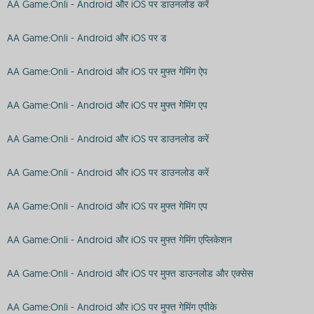
AA Game:Onli - Android और iOS पर डाउनलोड करें
AA Game:Onli - Android और iOS पर ड
AA Game:Onli - Android और iOS पर मुफ्त गेमिंग ऐप
AA Game:Onli - Android और iOS पर मुफ्त गेमिंग एप
AA Game:Onli - Android और iOS पर डाउनलोड करें
AA Game:Onli - Android और iOS पर डाउनलोड करें
AA Game:Onli - Android और iOS पर मुफ्त गेमिंग एप
AA Game:Onli - Android और iOS पर मुफ्त गेमिंग एप्लिकेशन
AA Game:Onli - Android और iOS पर मुफ्त डाउनलोड और एक्सेस
AA Game:Onli - Android और iOS पर मुफ्त गेमिंग एपीके