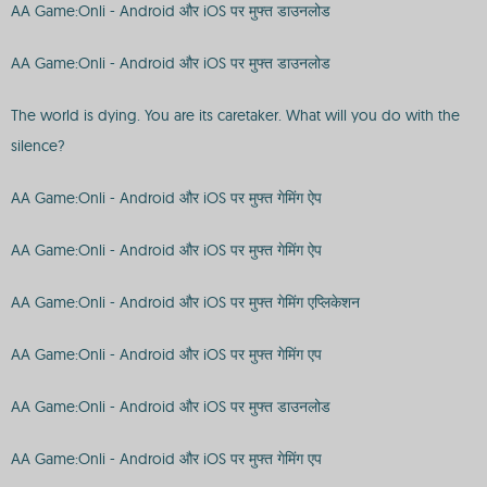
AA Game:Onli - Android और iOS पर मुफ्त डाउनलोड
AA Game:Onli - Android और iOS पर मुफ्त डाउनलोड
The world is dying. You are its caretaker. What will you do with the
silence?
AA Game:Onli - Android और iOS पर मुफ्त गेमिंग ऐप
AA Game:Onli - Android और iOS पर मुफ्त गेमिंग ऐप
AA Game:Onli - Android और iOS पर मुफ्त गेमिंग एप्लिकेशन
AA Game:Onli - Android और iOS पर मुफ्त गेमिंग एप
AA Game:Onli - Android और iOS पर मुफ्त डाउनलोड
AA Game:Onli - Android और iOS पर मुफ्त गेमिंग एप