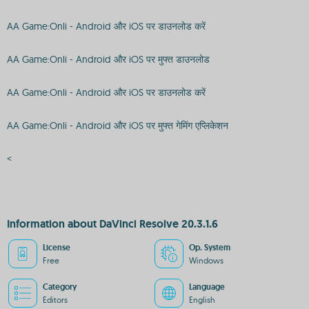
AA Game:Onli - Android और iOS पर डाउनलोड करें
AA Game:Onli - Android और iOS पर मुफ्त डाउनलोड
AA Game:Onli - Android और iOS पर डाउनलोड करें
AA Game:Onli - Android और iOS पर मुफ्त गेमिंग एप्लिकेशन
<
Information about DaVinci Resolve 20.3.1.6
License
Op. System
Free
Windows
Category
Language
Editors
English