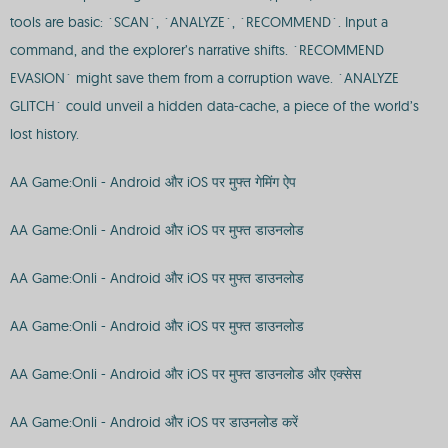
tools are basic: `SCAN`, `ANALYZE`, `RECOMMEND`. Input a
command, and the explorer’s narrative shifts. `RECOMMEND
EVASION` might save them from a corruption wave. `ANALYZE
GLITCH` could unveil a hidden data-cache, a piece of the world’s
lost history.
AA Game:Onli - Android और iOS पर मुफ्त गेमिंग ऐप
AA Game:Onli - Android और iOS पर मुफ्त डाउनलोड
AA Game:Onli - Android और iOS पर मुफ्त डाउनलोड
AA Game:Onli - Android और iOS पर मुफ्त डाउनलोड
AA Game:Onli - Android और iOS पर मुफ्त डाउनलोड और एक्सेस
AA Game:Onli - Android और iOS पर डाउनलोड करें