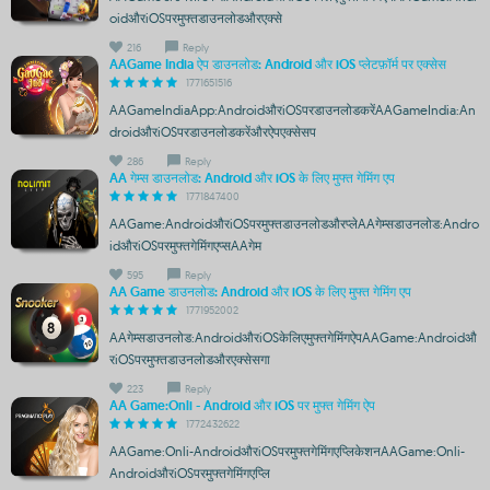
oidऔरiOSपरमुफ्तडाउनलोडऔरएक्से
216
Reply
AAGame India ऐप डाउनलोड: Android और iOS प्लेटफ़ॉर्म पर एक्सेस
1771651516
AAGameIndiaApp:AndroidऔरiOSपरडाउनलोडकरेंAAGameIndia:An
droidऔरiOSपरडाउनलोडकरेंऔरऐपएक्सेसप
286
Reply
AA गेम्स डाउनलोड: Android और iOS के लिए मुफ्त गेमिंग एप
1771847400
AAGame:AndroidऔरiOSपरमुफ्तडाउनलोडऔरप्लेAAगेम्सडाउनलोड:Andro
idऔरiOSपरमुफ्तगेमिंगएप्सAAगेम
595
Reply
AA Game डाउनलोड: Android और iOS के लिए मुफ्त गेमिंग एप
1771952002
AAगेम्सडाउनलोड:AndroidऔरiOSकेलिएमुफ्तगेमिंगऐपAAGame:Androidऔ
रiOSपरमुफ्तडाउनलोडऔरएक्सेसगा
223
Reply
AA Game:Onli - Android और iOS पर मुफ्त गेमिंग ऐप
1772432622
AAGame:Onli-AndroidऔरiOSपरमुफ्तगेमिंगएप्लिकेशनAAGame:Onli-
AndroidऔरiOSपरमुफ्तगेमिंगएप्लि