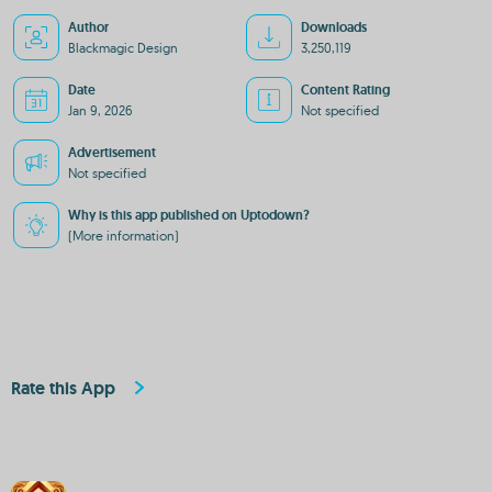
Author
Downloads
Blackmagic Design
3,250,119
Date
Content Rating
Jan 9, 2026
Not specified
Advertisement
Not specified
Why is this app published on Uptodown?
(More information)
Rate this App