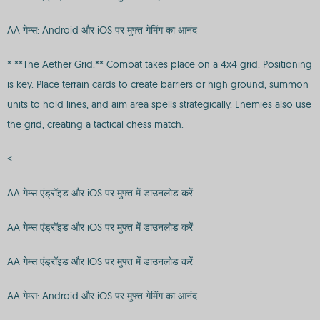
AA गेम्स: Android और iOS पर मुफ्त गेमिंग का आनंद
* **The Aether Grid:** Combat takes place on a 4x4 grid. Positioning
is key. Place terrain cards to create barriers or high ground, summon
units to hold lines, and aim area spells strategically. Enemies also use
the grid, creating a tactical chess match.
<
AA गेम्स एंड्रॉइड और iOS पर मुफ्त में डाउनलोड करें
AA गेम्स एंड्रॉइड और iOS पर मुफ्त में डाउनलोड करें
AA गेम्स एंड्रॉइड और iOS पर मुफ्त में डाउनलोड करें
AA गेम्स: Android और iOS पर मुफ्त गेमिंग का आनंद