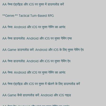
AA गेम्स एंड्रॉइड और iOS पर मुफ्त में डाउनलोड करें
**Genre:** Tactical Turn-Based RPG
AA गेम्स: Android और iOS पर मुफ्त गेमिंग का आनंद
AA गेम्स डाउनलोड: Android और iOS पर मुफ्त गेमिंग एप्स
AA Game डाउनलोड करें: Android और iOS के लिए मुफ्त गेमिंग ऐप
AA गेम्स डाउनलोड: Android और iOS पर मुफ्त गेमिंग ऐप
AA गेम्स: Android और iOS पर मुफ्त गेमिंग का आनंद
AA गेम्स एंड्रॉइड और iOS पर मुफ्त में खेलने के लिए डाउनलोड करें
AA Game कैसे डाउनलोड करें: Android और iOS गाइड