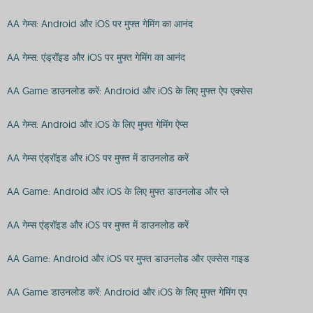
AA गेम्स: Android और iOS पर मुफ्त गेमिंग का आनंद
AA गेम्स: एंड्रॉइड और iOS पर मुफ्त गेमिंग का आनंद
AA Game डाउनलोड करें: Android और iOS के लिए मुफ्त ऐप एक्सेस
AA गेम्स: Android और iOS के लिए मुफ्त गेमिंग ऐप्स
AA गेम्स एंड्रॉइड और iOS पर मुफ्त में डाउनलोड करें
AA Game: Android और iOS के लिए मुफ्त डाउनलोड और प्ले
AA गेम्स एंड्रॉइड और iOS पर मुफ्त में डाउनलोड करें
AA Game: Android और iOS पर मुफ्त डाउनलोड और एक्सेस गाइड
AA Game डाउनलोड करें: Android और iOS के लिए मुफ्त गेमिंग एप