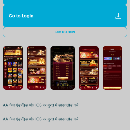
Go to Login
>GO TO LOGIN
AA गेम्स एंड्रॉइड और iOS पर मुफ्त में डाउनलोड करें
AA गेम्स एंड्रॉइड और iOS पर मुफ्त में डाउनलोड करें