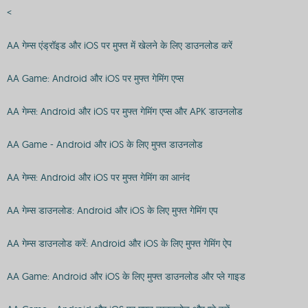
<
AA गेम्स एंड्रॉइड और iOS पर मुफ्त में खेलने के लिए डाउनलोड करें
AA Game: Android और iOS पर मुफ्त गेमिंग एप्स
AA गेम्स: Android और iOS पर मुफ्त गेमिंग एप्स और APK डाउनलोड
AA Game - Android और iOS के लिए मुफ्त डाउनलोड
AA गेम्स: Android और iOS पर मुफ्त गेमिंग का आनंद
AA गेम्स डाउनलोड: Android और iOS के लिए मुफ्त गेमिंग एप
AA गेम्स डाउनलोड करें: Android और iOS के लिए मुफ्त गेमिंग ऐप
AA Game: Android और iOS के लिए मुफ्त डाउनलोड और प्ले गाइड