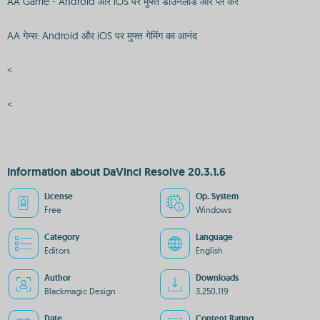
AA Game - Android और iOS पर मुफ्त डाउनलोड और प्ले करें
AA गेम्स: Android और iOS पर मुफ्त गेमिंग का आनंद
<
<
Information about DaVinci Resolve 20.3.1.6
License
Op. System
Free
Windows
Category
Language
Editors
English
Author
Downloads
Blackmagic Design
3,250,119
Date
Content Rating