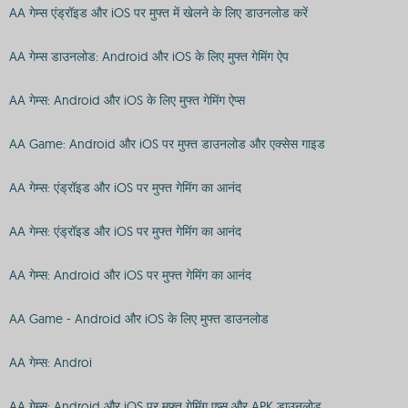
AA गेम्स एंड्रॉइड और iOS पर मुफ्त में खेलने के लिए डाउनलोड करें
AA गेम्स डाउनलोड: Android और iOS के लिए मुफ्त गेमिंग ऐप
AA गेम्स: Android और iOS के लिए मुफ्त गेमिंग ऐप्स
AA Game: Android और iOS पर मुफ्त डाउनलोड और एक्सेस गाइड
AA गेम्स: एंड्रॉइड और iOS पर मुफ्त गेमिंग का आनंद
AA गेम्स: एंड्रॉइड और iOS पर मुफ्त गेमिंग का आनंद
AA गेम्स: Android और iOS पर मुफ्त गेमिंग का आनंद
AA Game - Android और iOS के लिए मुफ्त डाउनलोड
AA गेम्स: Androi
AA गेम्स: Android और iOS पर मुफ्त गेमिंग एप्स और APK डाउनलोड