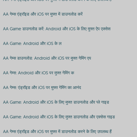
AA गेम्स एंड्रॉइड और iOS पर मुफ्त में डाउनलोड करें
AA Game डाउनलोड करें: Android और iOS के लिए मुफ्त ऐप एक्सेस
AA Game: Android और iOS के ल
AA गेम्स डाउनलोड: Android और iOS पर मुफ्त गेमिंग एप
AA गेम्स: Android और iOS पर मुफ्त गेमिंग क
AA गेम्स: एंड्रॉइड और iOS पर मुफ्त गेमिंग का आनंद
AA Game: Android और iOS के लिए मुफ्त डाउनलोड और प्ले गाइड
AA Game: Android और iOS के लिए मुफ्त डाउनलोड और एक्सेस गाइड
AA गेम्स एंड्रॉइड और iOS पर मुफ्त में डाउनलोड करने के लिए उपलब्ध हैं