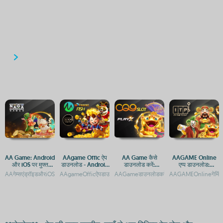
AA Game: Android
AAgame Offic ऐप
AA Game कैसे
AAGAME Online
और iOS पर मुफ्त
डाउनलोड - Android
डाउनलोड करें:
एप्प डाउनलोड:
डाउनलोड
और iOS प्लेटफ़ॉर्म पर
Android और iOS
Android और iOS
AAगेम्सएंड्रॉइडऔरiOSकेलिएडाउनलोडगाइडAAGame:AndroidऔरiAAGame:AndroidऔरiOSपर
AAgameOfficऐपडाउनलोड:AndroidऔरiOSप्लेटफ़ॉर्मपरएक्सेसगाइड
AAGameडाउनलोडकरें:AndroidऔरiOSकेलिएमुफ
AAGAMEOnlineगेमिंगप
एक्सेस
गाइड
प्लेटफ़ॉर्म एक्सेस