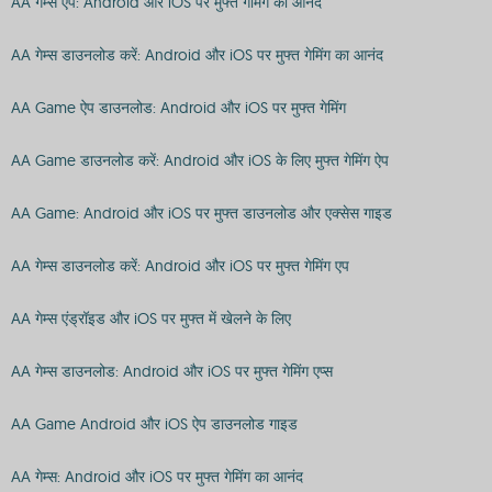
AA गेम्स ऐप: Android और iOS पर मुफ्त गेमिंग का आनंद
AA गेम्स डाउनलोड करें: Android और iOS पर मुफ्त गेमिंग का आनंद
AA Game ऐप डाउनलोड: Android और iOS पर मुफ्त गेमिंग
AA Game डाउनलोड करें: Android और iOS के लिए मुफ्त गेमिंग ऐप
AA Game: Android और iOS पर मुफ्त डाउनलोड और एक्सेस गाइड
AA गेम्स डाउनलोड करें: Android और iOS पर मुफ्त गेमिंग एप
AA गेम्स एंड्रॉइड और iOS पर मुफ्त में खेलने के लिए
AA गेम्स डाउनलोड: Android और iOS पर मुफ्त गेमिंग एप्स
AA Game Android और iOS ऐप डाउनलोड गाइड
AA गेम्स: Android और iOS पर मुफ्त गेमिंग का आनंद