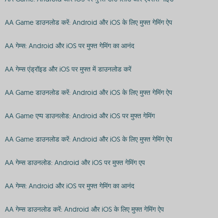
AA Game डाउनलोड करें: Android और iOS के लिए मुफ्त गेमिंग ऐप
AA गेम्स: Android और iOS पर मुफ्त गेमिंग का आनंद
AA गेम्स एंड्रॉइड और iOS पर मुफ्त में डाउनलोड करें
AA Game डाउनलोड करें: Android और iOS के लिए मुफ्त गेमिंग ऐप
AA Game एप्प डाउनलोड: Android और iOS पर मुफ्त गेमिंग
AA Game डाउनलोड करें: Android और iOS के लिए मुफ्त गेमिंग ऐप
AA गेम्स डाउनलोड: Android और iOS पर मुफ्त गेमिंग एप
AA गेम्स: Android और iOS पर मुफ्त गेमिंग का आनंद
AA गेम्स डाउनलोड करें: Android और iOS के लिए मुफ्त गेमिंग ऐप