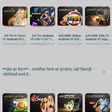
AA गेम्स का मोबाइल
AA गेम्स: Android
AAGAME Online:
AAGAME Offic ऐप:
ऐप: Android और iOS
और iOS पर मुफ्त गेमिंग
Android और iOS के
Android और Apple
पर मुफ्त डाउनलोड
ऐप
लिए ऐप डाउनलोड करें
पर डाउनलोड करें
AAगेम्स:AndroidऔरiOSपरमुफ्तगेमिंगएप्सAAगेम्सडाउनलोड:AndroidऔरiOSकेलिएमुफ्तगेमिंगऐपAAगेम
AAगेम्सएंड्रॉइडऔरiOSपरमुफ्तमेंखेलनेकेलिएडाउनलोडकरेंAAगेम्सएंड्रॉइडऔरiO
AAGAMEOnlineकैसेडाउनलोडकरें:Androidऔ
AAGAMEOfficऐपडाउनल
**खेल का मैदान** - वास्तविक गेमप्ले का इंटरफ़ेस, जहाँ खिलाड़ी
गतिविधियाँ करते हैं।