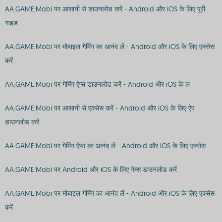
AA.GAME:Mobi पर आसानी से डाउनलोड करें - Android और iOS के लिए पूरी
गाइड
AA.GAME:Mobi पर मोबाइल गेमिंग का आनंद लें - Android और iOS के लिए एक्सेस
करें
AA.GAME:Mobi पर गेमिंग ऐप्स डाउनलोड करें - Android और iOS के ल
AA.GAME:Mobi पर आसानी से एक्सेस करें - Android और iOS के लिए ऐप
डाउनलोड करें
AA.GAME:Mobi पर गेमिंग ऐप्स का आनंद लें - Android और iOS के लिए एक्सेस
AA.GAME:Mobi पर Android और iOS के लिए गेम्स डाउनलोड करें
AA.GAME:Mobi पर मोबाइल गेमिंग का आनंद लें - Android और iOS के लिए एक्सेस
करें