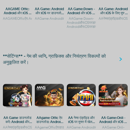
AAGAME Offic:
AA Game: Android
AA Game:Down -
AA Game: Android
Android और iOS के
और iOS पर डाउनलोड
Android और iOS पर
और iOS के लिए मुफ्त
लिए ऑफिशियल ऐप
और एक्सेस गाइड
डाउनलोड कैसे करें
डाउनलोड और प्ले
AAGAMEOfficऐप:AndroidऔरAppleपरडाउनलोडकरेंAAGAMEOffic:AndroidऔरiOSकेलिए
AAGame:AndroidऔरiOSपरडाउनलोडऔरएक्सेसगाइडAAGame:Andro
AAGame:Down-
AAगेम्सएंड्रॉइडऔरiOS
डाउनलोड गाइड
AndroidऔरiOSपरडाउनलोडकरेंAAGame:Do
AndroidऔरiOSपरडाउनलोडऔरएक्सेसगाइडA
**सेटिंग्स** - गेम की ध्वनि, ग्राफ़िक्स और नियंत्रण विकल्पों को
अनुकूलित करें।
AA Game डाउनलोड
AAgame Offic ऐप
AA गेम्स एंड्रॉइड और
AA Game:Onli -
करें: Android और
डाउनलोड: Android
iOS पर मुफ्त में खेलने
Android और iOS पर
iOS के लिए मुफ्त गेमिंग
और iOS प्लेटफ़ॉर्म पर
के लिए डाउनलोड करें
मुफ्त गेमिंग एप
AAगेम्सएंड्रॉइडऔरiOSपरमुफ्तमेंडाउनलोडकरें
AAgameOfficऐपडाउनलोड:AndroidऔरiOSप्लेटफ़ॉर्मपरगेमिंगएक्सेसA
AAGame:AndroidऔरiOSकेलिएमुफ्तडाउनलोडऔरगे
AAGame:Onli-
ऐप
एक्सेस