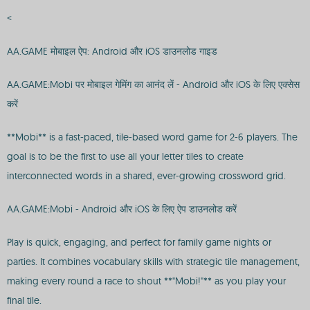
<
AA.GAME मोबाइल ऐप: Android और iOS डाउनलोड गाइड
AA.GAME:Mobi पर मोबाइल गेमिंग का आनंद लें - Android और iOS के लिए एक्सेस
करें
**Mobi** is a fast-paced, tile-based word game for 2-6 players. The
goal is to be the first to use all your letter tiles to create
interconnected words in a shared, ever-growing crossword grid.
AA.GAME:Mobi - Android और iOS के लिए ऐप डाउनलोड करें
Play is quick, engaging, and perfect for family game nights or
parties. It combines vocabulary skills with strategic tile management,
making every round a race to shout **"Mobi!"** as you play your
final tile.