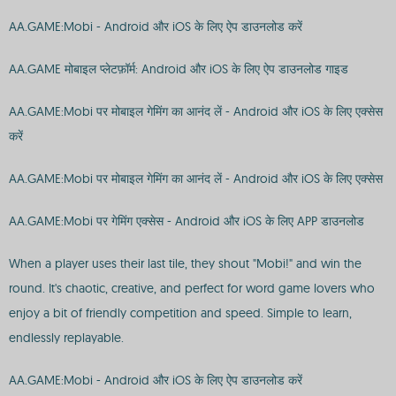
AA.GAME:Mobi - Android और iOS के लिए ऐप डाउनलोड करें
AA.GAME मोबाइल प्लेटफ़ॉर्म: Android और iOS के लिए ऐप डाउनलोड गाइड
AA.GAME:Mobi पर मोबाइल गेमिंग का आनंद लें - Android और iOS के लिए एक्सेस
करें
AA.GAME:Mobi पर मोबाइल गेमिंग का आनंद लें - Android और iOS के लिए एक्सेस
AA.GAME:Mobi पर गेमिंग एक्सेस - Android और iOS के लिए APP डाउनलोड
When a player uses their last tile, they shout "Mobi!" and win the
round. It's chaotic, creative, and perfect for word game lovers who
enjoy a bit of friendly competition and speed. Simple to learn,
endlessly replayable.
AA.GAME:Mobi - Android और iOS के लिए ऐप डाउनलोड करें