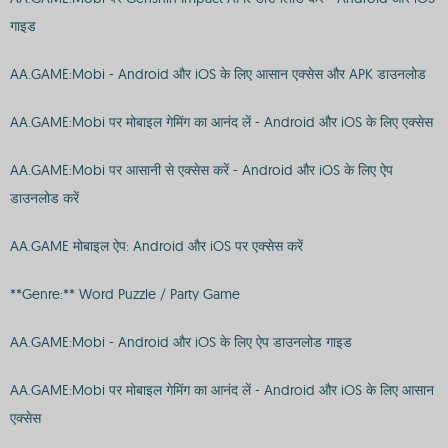
गाइड
AA.GAME:Mobi - Android और iOS के लिए आसान एक्सेस और APK डाउनलोड
AA.GAME:Mobi पर मोबाइल गेमिंग का आनंद लें - Android और iOS के लिए एक्सेस
AA.GAME:Mobi पर आसानी से एक्सेस करें - Android और iOS के लिए ऐप
डाउनलोड करें
AA.GAME मोबाइल ऐप: Android और iOS पर एक्सेस करें
**Genre:** Word Puzzle / Party Game
AA.GAME:Mobi - Android और iOS के लिए ऐप डाउनलोड गाइड
AA.GAME:Mobi पर मोबाइल गेमिंग का आनंद लें - Android और iOS के लिए आसान
एक्सेस