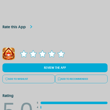
Rate this App
REVIEW THE APP
ADD TO WISHLIST
ADD TO RECOMMENDED
Rating
5
4