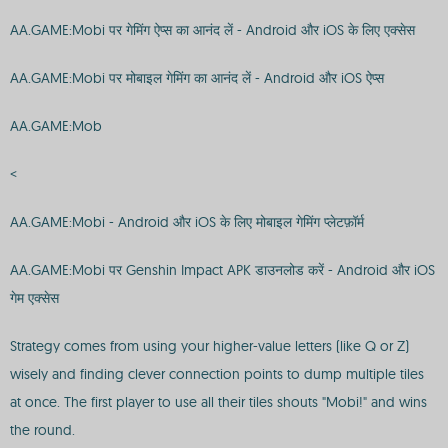
AA.GAME:Mobi पर गेमिंग ऐप्स का आनंद लें - Android और iOS के लिए एक्सेस
AA.GAME:Mobi पर मोबाइल गेमिंग का आनंद लें - Android और iOS ऐप्स
AA.GAME:Mob
<
AA.GAME:Mobi - Android और iOS के लिए मोबाइल गेमिंग प्लेटफ़ॉर्म
AA.GAME:Mobi पर Genshin Impact APK डाउनलोड करें - Android और iOS
गेम एक्सेस
Strategy comes from using your higher-value letters (like Q or Z)
wisely and finding clever connection points to dump multiple tiles
at once. The first player to use all their tiles shouts "Mobi!" and wins
the round.