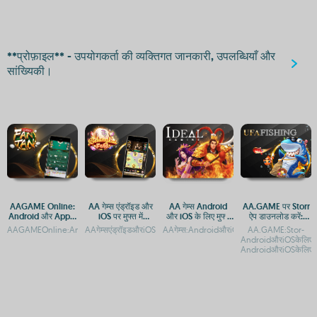
**प्रोफ़ाइल** - उपयोगकर्ता की व्यक्तिगत जानकारी, उपलब्धियाँ और
सांख्यिकी।
AAGAME Online:
AA गेम्स एंड्रॉइड और
AA गेम्स Android
AA.GAME पर Storr
Android और Apple
iOS पर मुफ्त में
और iOS के लिए मुफ्त
ऐप डाउनलोड करें:
पर एक्सेस करें, APP
डाउनलोड करने के लिए
गेम्स
Android और iOS के
AAGAMEOnline:AndroidऔरAppleपरएक्सेसकरें,APPऔरAPKडाउनलोडकरेंAAGAMEOnlinएक
AAगेम्सएंड्रॉइडऔरiOSपरमुफ्तमेंडाउनलोडकरनेकेलिएउपलब्धहैंAAGameड
AAगेम्स:AndroidऔरiOSपरमुफ्तगेमिंगऐपAAG
AA.GAME:Stor-
और APK डाउनलोड
उपलब्ध हैं
लिए गाइड
AndroidऔरiOSकेलिएऐ
करें
AndroidऔरiOSकेलिएमु