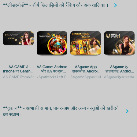
**लीडरबोर्ड** - शीर्ष खिलाड़ियों की रैंकिंग और अंक तालिका।
AA.GAME से
AA Game: Android
AAgame App
AAgame ऐप
iPhone पर Genshin
और iOS पर मुफ्त
डाउनलोड: Android
डाउनलोड: Android
Impact डाउनलोड और
डाउनलोड और एक्सेस
और iOS के लिए गेमिंग
और iOS प्लेटफ़ॉर्म पर
AA.GAME:iPhoपरAndroidऔरiOSकेलिएमोबाइलगेम्सडाउनलोडकरेंAA.GAMEपरiPhoneकेलिएA
>Apathforks.Left:D_RKW_ODS.Right:ST_EPCLI_S.AAगेम्स:Androidऔ
AAgameAppडाउनलोड:AndroidऔरiOSकेलिएगेमि
AAgameऐपडाउनलोड:And
प्ले करने का तरीका
गाइड
प्लेटफ़ॉर्म
गेमिंग एक्सेस
**दुकान** - आभासी सामान, पावर-अप और अन्य वस्तुओं को खरीदने
का स्थान।