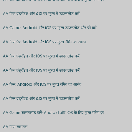
AA गेम्स एंड्रॉइड और iOS पर मुफ्त में डाउनलोड करें
AA Game: Android और iOS पर मुफ्त डाउनलोड और प्ले करें
AA गेम्स ऐप: Android और iOS पर मुफ्त गेमिंग का आनंद
AA गेम्स एंड्रॉइड और iOS पर मुफ्त में डाउनलोड करें
AA गेम्स एंड्रॉइड और iOS पर मुफ्त में डाउनलोड करें
AA गेम्स: Android और iOS पर मुफ्त गेमिंग का आनंद
AA गेम्स एंड्रॉइड और iOS पर मुफ्त में डाउनलोड करें
AA Game डाउनलोड करें: Android और iOS के लिए मुफ्त गेमिंग ऐप
AA गेम्स डाउनल