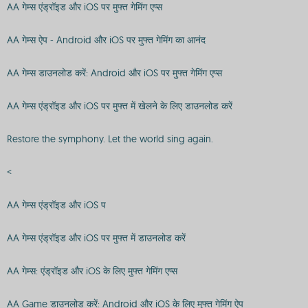
AA गेम्स एंड्रॉइड और iOS पर मुफ्त गेमिंग एप्स
AA गेम्स ऐप - Android और iOS पर मुफ्त गेमिंग का आनंद
AA गेम्स डाउनलोड करें: Android और iOS पर मुफ्त गेमिंग एप्स
AA गेम्स एंड्रॉइड और iOS पर मुफ्त में खेलने के लिए डाउनलोड करें
Restore the symphony. Let the world sing again.
<
AA गेम्स एंड्रॉइड और iOS प
AA गेम्स एंड्रॉइड और iOS पर मुफ्त में डाउनलोड करें
AA गेम्स: एंड्रॉइड और iOS के लिए मुफ्त गेमिंग एप्स
AA Game डाउनलोड करें: Android और iOS के लिए मुफ्त गेमिंग ऐप