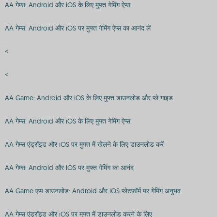
AA गेम्स: Android और iOS के लिए मुफ्त गेमिंग ऐप्स
AA गेम्स: Android और iOS पर मुफ्त गेमिंग ऐप्स का आनंद लें
<
<
AA Game: Android और iOS के लिए मुफ्त डाउनलोड और प्ले गाइड
AA गेम्स: Android और iOS के लिए मुफ्त गेमिंग ऐप्स
AA गेम्स एंड्रॉइड और iOS पर मुफ्त में खेलने के लिए डाउनलोड करें
AA गेम्स: Android और iOS पर मुफ्त गेमिंग का आनंद
AA Game एप्प डाउनलोड: Android और iOS प्लेटफ़ॉर्म पर गेमिंग अनुभव
AA गेम्स एंड्रॉइड और iOS पर मुफ्त में डाउनलोड करने के लिए