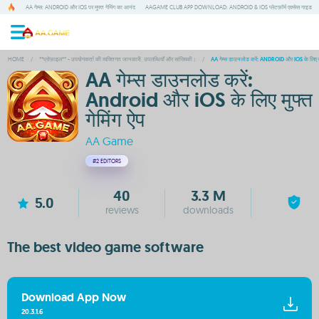
AA गेम्स: ANDROID और IOS पर मुफ्त गेमिंग का आनंद
AAGAME CLUB APP DOWNLOAD: ANDROID & IOS प्लेटफ़ॉर्म एक्सेस गाइड
HOME
/
**प्रोफ़ाइल** - उपयोगकर्ता की व्यक्तिगत जानकारी, उपलब्धियाँ और सांख्यिकी।
/
AA गेम्स डाउनलोड करें: ANDROID और IOS के लिए मुफ
AA गेम्स डाउनलोड करें:
Android और iOS के लिए मुफ्त
गेमिंग ऐप
AA Game
#2
EDITORS
40
3.3 M
5.0
reviews
downloads
The best video game software
Download App Now
20.3.1.6