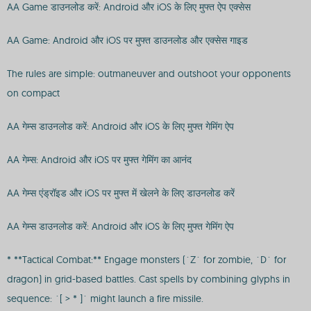
AA Game डाउनलोड करें: Android और iOS के लिए मुफ्त ऐप एक्सेस
AA Game: Android और iOS पर मुफ्त डाउनलोड और एक्सेस गाइड
The rules are simple: outmaneuver and outshoot your opponents
on compact
AA गेम्स डाउनलोड करें: Android और iOS के लिए मुफ्त गेमिंग ऐप
AA गेम्स: Android और iOS पर मुफ्त गेमिंग का आनंद
AA गेम्स एंड्रॉइड और iOS पर मुफ्त में खेलने के लिए डाउनलोड करें
AA गेम्स डाउनलोड करें: Android और iOS के लिए मुफ्त गेमिंग ऐप
* **Tactical Combat:** Engage monsters (`Z` for zombie, `D` for
dragon) in grid-based battles. Cast spells by combining glyphs in
sequence: `[ > * ]` might launch a fire missile.