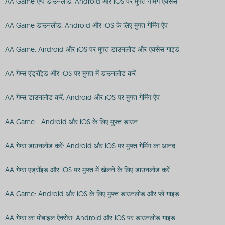
AA Game एप्प डाउनलोड: Android और iOS पर मुफ्त गेमिंग एक्सेस
AA Game डाउनलोड: Android और iOS के लिए मुफ्त गेमिंग ऐप
AA Game: Android और iOS पर मुफ्त डाउनलोड और एक्सेस गाइड
AA गेम्स एंड्रॉइड और iOS पर मुफ्त में डाउनलोड करें
AA गेम्स डाउनलोड करें: Android और iOS पर मुफ्त गेमिंग ऐप
AA Game - Android और iOS के लिए मुफ्त डाउन
AA गेम्स डाउनलोड करें: Android और iOS पर मुफ्त गेमिंग का आनंद
AA गेम्स एंड्रॉइड और iOS पर मुफ्त में खेलने के लिए डाउनलोड करें
AA Game: Android और iOS के लिए मुफ्त डाउनलोड और प्ले गाइड
AA गेम्स का मोबाइल ऐक्सेस: Android और iOS पर डाउनलोड गाइड