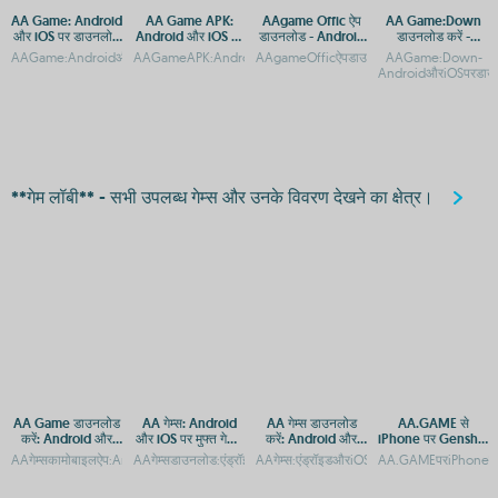
AA Game: Android
AA Game APK:
AAgame Offic ऐप
AA Game:Down
और iOS पर डाउनलोड
Android और iOS पर
डाउनलोड - Android
डाउनलोड करें -
और एक्सेस गाइड
डाउनलोड और एक्सेस
और iOS प्लेटफ़ॉर्म पर
Android और iOS के
AAGame:AndroidऔरiOSपरडाउनलोडऔरएक्सेसगाइडAAगेम्स:AndroidऔरiOSपरमुफ्तगेम्सकाआनं
AAGameAPK:AndroidऔरiOSपरडाउनलोडकरें
AAgameOfficऐपडाउAAgameOfficऐपडाउनलोड:A
AAGame:Down-
गाइड
एक्सेस
लिए मुफ्त गेमिंग ऐप
AndroidऔरiOSपरडाउ
**गेम लॉबी** - सभी उपलब्ध गेम्स और उनके विवरण देखने का क्षेत्र।
AA Game डाउनलोड
AA गेम्स: Android
AA गेम्स डाउनलोड
AA.GAME से
करें: Android और
और iOS पर मुफ्त गेमिंग
करें: Android और
iPhone पर Genshin
iOS के लिए मुफ्त गेमिंग
का अनुभव
iOS के लिए मुफ्त गेमिंग
Impact डाउनलोड और
AAगेम्सकामोबाइलऐप:AndroidऔरiOSपरडाउनलोडकरेंAAगेम्सऐप:AndroidऔरiOSपरमुफ्तगेमिंगका
AAगेम्सडाउनलोड:एंड्रॉइडऔरiOSपरमुफ्तगेमिंगएपAAGame:Androidऔरi
AAगेम्स:एंड्रॉइडऔरiOSपरमुफ्तगेमिंगकाआनंदAA
AA.GAMEपरiPhoneकेल
ऐप
ऐप
प्ले करें