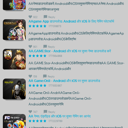
AAगेम्सडाउनलोडकरें:AndroidऔरiOSपरमुफ्तगेमिंगएप्सAAगेम्स:Androidऔरi
OSपरमुफ्तगेमिंगकाअनुभव
922
Reply
AAgame App डाउनलोड: Android और iOS के लिए गेमिंग प्लेटफॉर्म
1771318873
AAgameAppडाउनलोड:AndroidऔरiOSकेलिएगेमिंगप्लेटफ़ॉर्मAAgameAp
pडाउनलोड:AndroidऔरiOSकेलिएगेम
901
Reply
AA.GAME:Stor - Android और iOS पर मुफ्त गेम्स डाउनलोड करें
1771564868
AA.GAME:Stor-AndroidऔरiOSकेलिएमुफ्तगेमडाउनलोडAA.GAME:Stor-
आपकागेमिंगप्लेटफॉर्म,Androidऔर
159
Reply
AA Game:Onli - Android और iOS पर मुफ्त डाउनलोड
1771930867
AAGame:Onli-AndrAAGame:Onli-
AndroidऔरiOSपरडाउनलोडकरेंAAGame:Onli-
AndroidऔरiOSपरमुफ्तगेमि
747
Reply
AA गेम्स: एंड्रॉइड और iOS पर मुफ्त गेमिंग का आनंद
1772229789