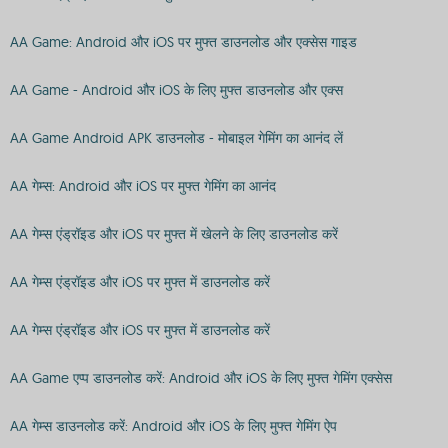
AA Game: Android और iOS पर मुफ्त डाउनलोड और एक्सेस गाइड
AA Game - Android और iOS के लिए मुफ्त डाउनलोड और एक्स
AA Game Android APK डाउनलोड - मोबाइल गेमिंग का आनंद लें
AA गेम्स: Android और iOS पर मुफ्त गेमिंग का आनंद
AA गेम्स एंड्रॉइड और iOS पर मुफ्त में खेलने के लिए डाउनलोड करें
AA गेम्स एंड्रॉइड और iOS पर मुफ्त में डाउनलोड करें
AA गेम्स एंड्रॉइड और iOS पर मुफ्त में डाउनलोड करें
AA Game एप्प डाउनलोड करें: Android और iOS के लिए मुफ्त गेमिंग एक्सेस
AA गेम्स डाउनलोड करें: Android और iOS के लिए मुफ्त गेमिंग ऐप