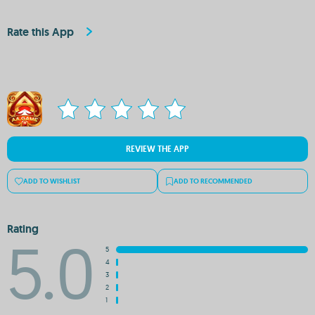
Rate this App
REVIEW THE APP
ADD TO WISHLIST
ADD TO RECOMMENDED
Rating
5.0
5
4
3
2
1