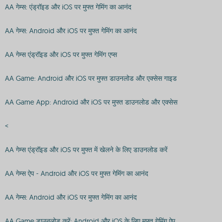
AA गेम्स: एंड्रॉइड और iOS पर मुफ्त गेमिंग का आनंद
AA गेम्स: Android और iOS पर मुफ्त गेमिंग का आनंद
AA गेम्स एंड्रॉइड और iOS पर मुफ्त गेमिंग एप्स
AA Game: Android और iOS पर मुफ्त डाउनलोड और एक्सेस गाइड
AA Game App: Android और iOS पर मुफ्त डाउनलोड और एक्सेस
<
AA गेम्स एंड्रॉइड और iOS पर मुफ्त में खेलने के लिए डाउनलोड करें
AA गेम्स ऐप - Android और iOS पर मुफ्त गेमिंग का आनंद
AA गेम्स: Android और iOS पर मुफ्त गेमिंग का आनंद
AA Game डाउनलोड करें: Android और iOS के लिए मुफ्त गेमिंग ऐप