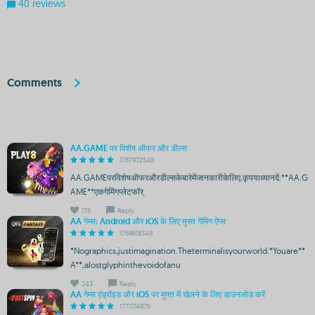
40 reviews
Comments
AA.GAME पर विशेष ऑफर और डील्स
1767972548
AA.GAMEपरविशेषऑफरऔरडील्सकेबारेमेंजानकारीकेलिए,कृपयाध्यानदें:**AA.G
AME**एकगेमिंगप्लेटफॉर्
176
Reply
AA गेम्स: Android और iOS के लिए मुफ्त गेमिंग ऐप्स
1768618348
*Nographics,justimagination.Theterminalisyourworld.*Youare**
A**,alostglyphinthevoidofanu
243
Reply
AA गेम्स एंड्रॉइड और iOS पर मुफ्त में खेलने के लिए डाउनलोड करें
1771174876