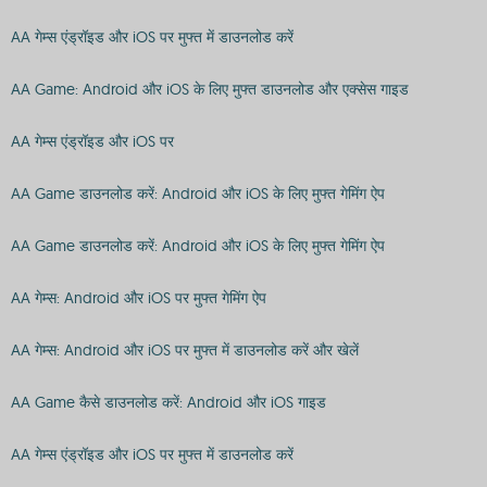
AA गेम्स एंड्रॉइड और iOS पर मुफ्त में डाउनलोड करें
AA Game: Android और iOS के लिए मुफ्त डाउनलोड और एक्सेस गाइड
AA गेम्स एंड्रॉइड और iOS पर
AA Game डाउनलोड करें: Android और iOS के लिए मुफ्त गेमिंग ऐप
AA Game डाउनलोड करें: Android और iOS के लिए मुफ्त गेमिंग ऐप
AA गेम्स: Android और iOS पर मुफ्त गेमिंग ऐप
AA गेम्स: Android और iOS पर मुफ्त में डाउनलोड करें और खेलें
AA Game कैसे डाउनलोड करें: Android और iOS गाइड
AA गेम्स एंड्रॉइड और iOS पर मुफ्त में डाउनलोड करें