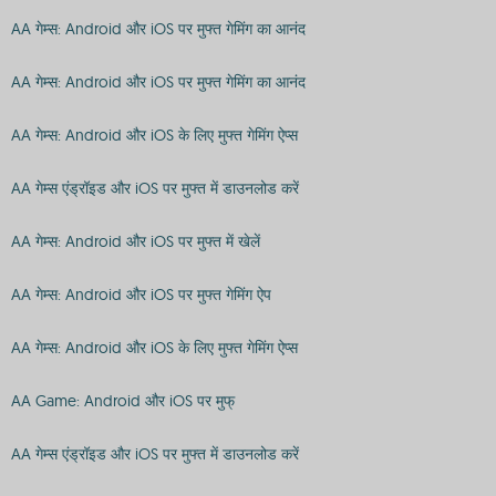
AA गेम्स: Android और iOS पर मुफ्त गेमिंग का आनंद
AA गेम्स: Android और iOS पर मुफ्त गेमिंग का आनंद
AA गेम्स: Android और iOS के लिए मुफ्त गेमिंग ऐप्स
AA गेम्स एंड्रॉइड और iOS पर मुफ्त में डाउनलोड करें
AA गेम्स: Android और iOS पर मुफ्त में खेलें
AA गेम्स: Android और iOS पर मुफ्त गेमिंग ऐप
AA गेम्स: Android और iOS के लिए मुफ्त गेमिंग ऐप्स
AA Game: Android और iOS पर मुफ्
AA गेम्स एंड्रॉइड और iOS पर मुफ्त में डाउनलोड करें