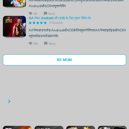
AAगेम्सकामोबाइलऐप:AndroidऔरiOSपरमुफ्तडाउनलोडAAगेम्सडाउनलोडकरें:
AndroidऔरiOSपरमुफ्तगेमिंग
491
Reply
AA गेम्स: Android और iOS के लिए मुफ्त गेमिंग ऐप
1772245215
AAगेम्सडाउनलोड:AndroidऔरiOSकेलिएमुफ्तगेमिंगएपAAगेम्सएंड्रॉइडऔरiOSप
रमुफ्तमेंडाउनलोडकरनेके
826
Reply
SEE MORE