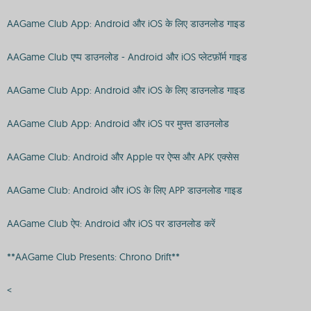
AAGame Club App: Android और iOS के लिए डाउनलोड गाइड
AAGame Club एप्प डाउनलोड - Android और iOS प्लेटफ़ॉर्म गाइड
AAGame Club App: Android और iOS के लिए डाउनलोड गाइड
AAGame Club App: Android और iOS पर मुफ्त डाउनलोड
AAGame Club: Android और Apple पर ऐप्स और APK एक्सेस
AAGame Club: Android और iOS के लिए APP डाउनलोड गाइड
AAGame Club ऐप: Android और iOS पर डाउनलोड करें
**AAGame Club Presents: Chrono Drift**
<