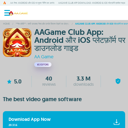
AA गेम्स: ANDROID और IOS पर मुफ्त गेमिंग का आनंद
AAGAME CLUB APP DOWNLOAD: ANDROID & IOS प्लेटफ़ॉर्म एक्सेस गाइड
HOME
/
**गेम लॉबी** - सभी उपलब्ध गेम्स और उनके विवरण देखने का क्षेत्र।
/
AAGAME CLUB APP: ANDROID और IOS प्लेटफ़ॉर्म पर डाउ
AAGame Club App:
Android और iOS प्लेटफ़ॉर्म पर
डाउनलोड गाइड
AA Game
#2
EDITORS
40
3.3 M
5.0
reviews
downloads
The best video game software
Download App Now
20.3.1.6