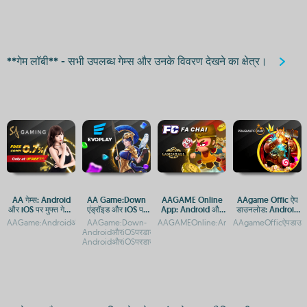
**गेम लॉबी** - सभी उपलब्ध गेम्स और उनके विवरण देखने का क्षेत्र।
AA गेम्स: Android
AA Game:Down
AAGAME Online
AAgame Offic ऐप
और iOS पर मुफ्त गेमिंग
एंड्रॉइड और iOS पर
App: Android और
डाउनलोड: Android
ऐप्स
डाउनलोड कैसे करें
iOS पर एक्सेस करें
और iOS प्लेटफ़ॉर्म पर
AAGame:AndroidऔरiOSपरमुफ्तडाउनलोडऔरएक्सेस
AAGame:Down-
AAGAMEOnline:AndroidऔरAppleपरएक्सेस
AAgameOfficऐपडाउनलो
APK डाउनलोड
एक्सेस
AndroidऔरiOSपरडाउनलोडकरेंAAGame:Down-
AndroidऔरiOSपरडाउनलोडकैसेकरेंAAGame:Dow