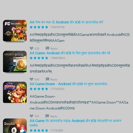
AA गेम्स का मज़ा लें: Android और iOS पर डाउनलोड करें
1769106739
AAगेम्सएंड्रॉइडऔरiOSपरमुफ्तमेंखेलेंAAGameडाउनलोडकरें:AndroidऔरiOS
केलिएमुफ्तगेमिंगएपAAGam
433
Reply
AA Game: Android और iOS के लिए मुफ्त डाउनलोड और प्ले
1769678605
AAगेम्सएंड्रॉइडऔरiOSपरमुफ्तमेंडाउनलोडकरेंAAगेम्सएंड्रॉइडऔरiOSपरमुफ्तमेंडा
उनलोडकरेंAAगेम्
646
Reply
AA Game:Down - Android और iOS पर मुफ्त डाउनलोड
1770925291
AAGame:Down-
AndroidऔरiOSपरडाउनलोडऔरइंस्टॉलगाइड**AAGame:Down**AAGa
me:Down-AndroidऔरiOSपरड
745
Reply
AA.Game ऐप डाउनलोड गाइड: Android और iOS प्लेटफ़ॉर्म पर आसान
एक्सेस
1771151365