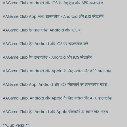
AAGame Club: Android और iOS के लिए ऐप्स और APK डाउनलोड
AAGame Club App APK डाउनलोड - Android और iOS प्लेटफ़ॉर्म
AAGame Club ऐप डाउनलोड: Android और iOS प्
AAGame Club ऐप: Android और iOS पर डाउनलोड करें
AAGame Club ऐप डाउनलोड - Android और iOS प्लेटफ़ॉर्म
AAGame Club: Android और Apple के लिए एक्सेस और APP डाउनलोड
AAGame Club App: Android और iOS प्लेटफ़ॉर्म पर डाउनलोड गाइड
AAGame Club: Android और Apple के लिए एक्सेस और APK डाउनलोड
AAGame Club ऐप: Android और Apple प्लेटफ़ॉर्म पर डाउनलोड गाइड
**Club Perks:**