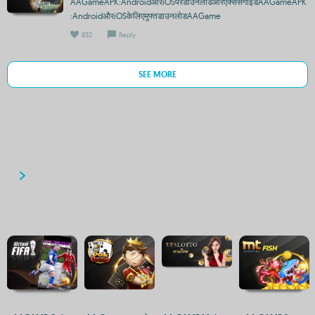
AAGameAPK:AndroidऔरiOSपरडाउनलोडऔरएक्सेसगाइडAAGameAPK
:AndroidऔरiOSकेलिएमुफ्तडाउनलोडAAGame
832
Reply
SEE MORE