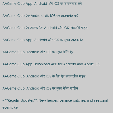
AAGame Club App: Android और iOS पर डाउनलोड करें
AAGame Club ऐप: Android और iOS पर डाउनलोड करें
AAGame Club ऐप डाउनलोड: Android और iOS प्लेटफ़ॉर्म गाइड
AAGame Club App: Android और iOS पर मुफ्त डाउनलोड
AAGame Club: Android और iOS पर मुफ्त गेमिंग ऐप
AAGame Club App Download APK for Android and Apple iOS
AAGame Club: Android और iOS के लिए ऐप डाउनलोड गाइड
AAGame Club: Android और iOS पर मुफ्त गेमिंग एक्सेस
- **Regular Updates**: New heroes, balance patches, and seasonal
events ke