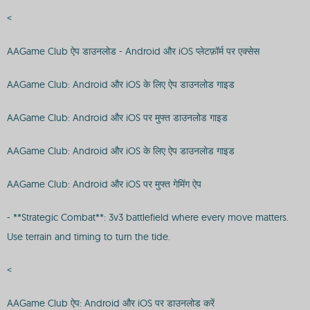
<
AAGame Club ऐप डाउनलोड - Android और iOS प्लेटफ़ॉर्म पर एक्सेस
AAGame Club: Android और iOS के लिए ऐप डाउनलोड गाइड
AAGame Club: Android और iOS पर मुफ्त डाउनलोड गाइड
AAGame Club: Android और iOS के लिए ऐप डाउनलोड गाइड
AAGame Club: Android और iOS पर मुफ्त गेमिंग ऐप
- **Strategic Combat**: 3v3 battlefield where every move matters.
Use terrain and timing to turn the tide.
<
AAGame Club ऐप: Android और iOS पर डाउनलोड करें