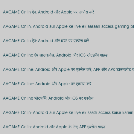
AAGAME Onlin ऐप: Android और Apple पर एक्सेस करें
AAGAME Onlin: Android aur Apple ke liye ek aasaan access gaming p
AAGAME Onlin ऐप: Android और iOS पर एक्सेस करें
AAGAME Online ऐप डाउनलोड: Android और iOS प्लेटफ़ॉर्म गाइड
AAGAME Online: Android और Apple पर एक्सेस करें, APP और APK डाउनलोड कर
AAGAME Online: Android और Apple पर एक्सेस करें
AAGAME Online प्लेटफॉर्म: Android और iOS पर एक्सेस
AAGAME Onlin: Android aur Apple ke liye ek saath access kaise karein
AAGAME Onlin: Android और Apple के लिए APP एक्सेस गाइड