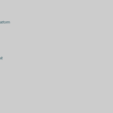
latform
ें