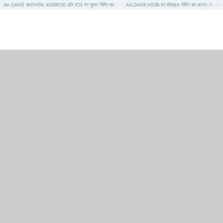
AA GAME डाउनलोड: ANDROID और IOS पर मुफ्त गेमिंग एप
AA.GAME:MOBI पर मोबाइल गेमिंग का आनंद लें - AN