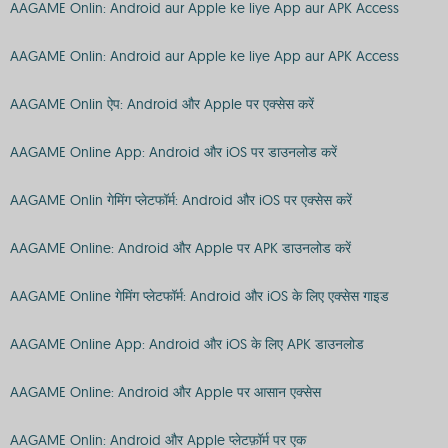
AAGAME Onlin: Android aur Apple ke liye App aur APK Access
AAGAME Onlin: Android aur Apple ke liye App aur APK Access
AAGAME Onlin ऐप: Android और Apple पर एक्सेस करें
AAGAME Online App: Android और iOS पर डाउनलोड करें
AAGAME Onlin गेमिंग प्लेटफॉर्म: Android और iOS पर एक्सेस करें
AAGAME Online: Android और Apple पर APK डाउनलोड करें
AAGAME Online गेमिंग प्लेटफॉर्म: Android और iOS के लिए एक्सेस गाइड
AAGAME Online App: Android और iOS के लिए APK डाउनलोड
AAGAME Online: Android और Apple पर आसान एक्सेस
AAGAME Onlin: Android और Apple प्लेटफ़ॉर्म पर एक