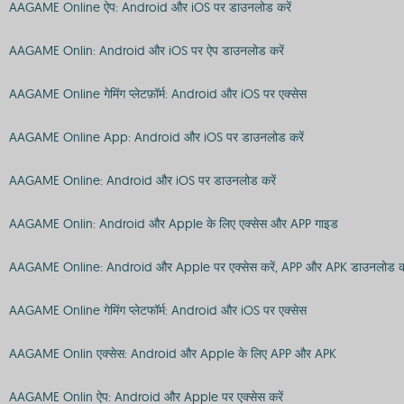
AAGAME Online ऐप: Android और iOS पर डाउनलोड करें
AAGAME Onlin: Android और iOS पर ऐप डाउनलोड करें
AAGAME Online गेमिंग प्लेटफ़ॉर्म: Android और iOS पर एक्सेस
AAGAME Online App: Android और iOS पर डाउनलोड करें
AAGAME Online: Android और iOS पर डाउनलोड करें
AAGAME Onlin: Android और Apple के लिए एक्सेस और APP गाइड
AAGAME Online: Android और Apple पर एक्सेस करें, APP और APK डाउनलोड कर
AAGAME Online गेमिंग प्लेटफॉर्म: Android और iOS पर एक्सेस
AAGAME Onlin एक्सेस: Android और Apple के लिए APP और APK
AAGAME Onlin ऐप: Android और Apple पर एक्सेस करें