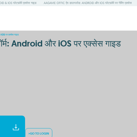
OS प्लेटफ़ॉर्म एक्सेस गाइड
AAGAME OFFIC ऐप डाउनलोड: ANDROID और IOS प्लेटफ़ॉर्म पर गेमिंग एक्सेस
IOS पर एक्सेस गाइड
र्म: Android और iOS पर एक्सेस गाइड
>GO TO LOGIN