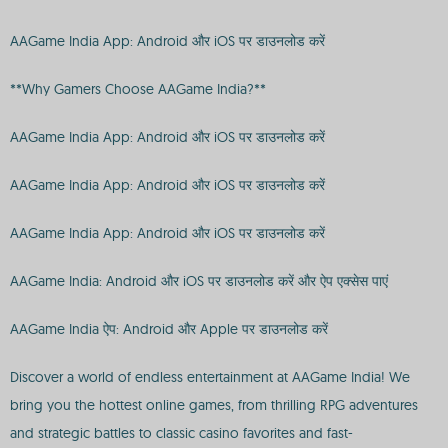
AAGame India App: Android और iOS पर डाउनलोड करें
**Why Gamers Choose AAGame India?**
AAGame India App: Android और iOS पर डाउनलोड करें
AAGame India App: Android और iOS पर डाउनलोड करें
AAGame India App: Android और iOS पर डाउनलोड करें
AAGame India: Android और iOS पर डाउनलोड करें और ऐप एक्सेस पाएं
AAGame India ऐप: Android और Apple पर डाउनलोड करें
Discover a world of endless entertainment at AAGame India! We
bring you the hottest online games, from thrilling RPG adventures
and strategic battles to classic casino favorites and fast-