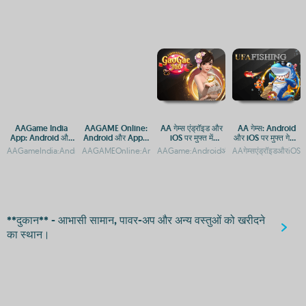
AAGame India
AAGAME Online:
AA गेम्स एंड्रॉइड और
AA गेम्स: Android
App: Android और
Android और Apple
iOS पर मुफ्त में
और iOS पर मुफ्त गेमिंग
iOS पर डाउनलोड करें
पर एक्सेस करें, APP
डाउनलोड करें
का आनंद
AAGameIndia:AndroidऔरiOSपरडाउनलोडकरेंऔरखेलेंAAGameIndiaApp:AndroidऔरiOSपर
AAGAMEOnline:AndroidऔरAppleपरएक्सेसकरें,APPऔरAPKडाउनलो
AAGame:AndroidऔरiOSकेलिएमुफ्तडाउनलोडऔरप्ल
AAगेम्सएंड्रॉइडऔरiO
और APK डाउनलोड
करें
**दुकान** - आभासी सामान, पावर-अप और अन्य वस्तुओं को खरीदने
का स्थान।