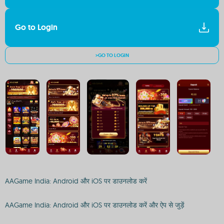
Go to Login
>GO TO LOGIN
AAGame India: Android और iOS पर डाउनलोड करें
AAGame India: Android और iOS पर डाउनलोड करें और ऐप से जुड़ें