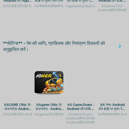
पर डाउनलोड करें
का आनंद
मुफ्त डाउनलोड
AAGAMEOfficऐप:AndroidऔरiOSपरडाउनलोडकरेंAAGAMEOffic:AndroidऔरiOSकेलिएऐप
AAगेम्सडाउनलोडकरें:AndroidऔरiOSकेलिएमुफ्तगेमिंगऐपAAगेम्स:Androidऔ
Agameofsymbols,choices,andconsequence
AAGame:Onli-
AndroidऔरiOSपरडाउन
**सेटिंग्स** - गेम की ध्वनि, ग्राफ़िक्स और नियंत्रण विकल्पों को
अनुकूलित करें।
AAGAME Offic ऐप
AAgame Offic ऐप
AA Game:Down -
AA गेम्स: Android
डाउनलोड: Android
डाउनलोड - Android
Android और iOS पर
और iOS पर मुफ्त गेमिंग
और iOS प्लेटफ़ॉर्म
और iOS प्लेटफ़ॉर्म पर
डाउनलोड कैसे करें
ऐप्स
AAGAMEOffic:AndroidऔरiOSकेलिएऐपडाउनलोडगाइडAAGAMEOffic:AndroidऔरiOSकेलि
AAgameOfficऐपडाउनलोड:AndroidऔरiOSप्लेटफ़ॉर्मपरएक्सेसगाइड
AAGame:Down-
AAगेम्सडाउनलोड:Andro
गाइड
एक्सेस
AndroidऔरiOSपरडाउनलोडकरेंAAGame:Do
AndroidऔरiOSपरडाउनलोडऔरएक्सेसगाइडA