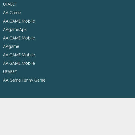
LINK
UFABET
AA Game
AA.GAME:Mobile
AAgameApk
AA.GAME:Mobile
AAgame
AA.GAME:Mobile
AA.GAME:Mobile
UFABET
AA Game:Funny Game