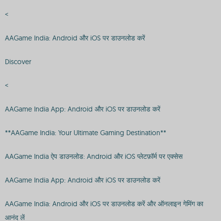
<
AAGame India: Android और iOS पर डाउनलोड करें
Discover
<
AAGame India App: Android और iOS पर डाउनलोड करें
**AAGame India: Your Ultimate Gaming Destination**
AAGame India ऐप डाउनलोड: Android और iOS प्लेटफ़ॉर्म पर एक्सेस
AAGame India App: Android और iOS पर डाउनलोड करें
AAGame India: Android और iOS पर डाउनलोड करें और ऑनलाइन गेमिंग का
आनंद लें