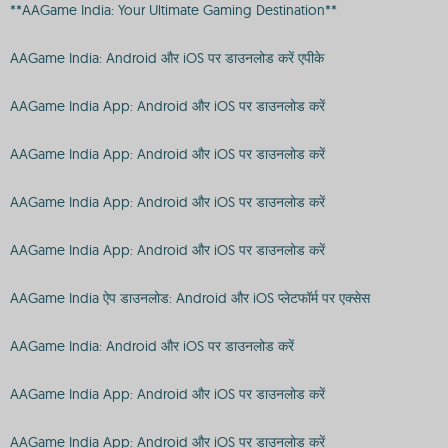
**AAGame India: Your Ultimate Gaming Destination**
AAGame India: Android और iOS पर डाउनलोड करें एपीके
AAGame India App: Android और iOS पर डाउनलोड करें
AAGame India App: Android और iOS पर डाउनलोड करें
AAGame India App: Android और iOS पर डाउनलोड करें
AAGame India App: Android और iOS पर डाउनलोड करें
AAGame India ऐप डाउनलोड: Android और iOS प्लेटफॉर्म पर एक्सेस
AAGame India: Android और iOS पर डाउनलोड करें
AAGame India App: Android और iOS पर डाउनलोड करें
AAGame India App: Android और iOS पर डाउनलोड करें