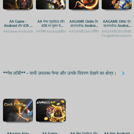
AA Game -
AA गेम्स एंड्रॉइड और
AAGAME Onlin ऐप
AAGAME Offic ऐप
Android और iOS के
iOS पर मुफ्त में
डाउनलोड: Android
डाउनलोड: Android
लिए मुफ्त डाउनलोड
डाउनलोड करें
और iOS प्लेटफ़ॉर्म
और iOS प्लेटफ़ॉर्म
AAGame:AndroidऔरiOSकेलिएमुफ्तडाउनलोडऔरप्लेगाइडAAगेम्सएंड्रॉइडऔरiOSपरमुफ्तमेंडाउनलोड
AAगेम्स:AndroidऔरiOSपरमुफ्तगेमिंगऐप्सकासंग्रहAAगेम्स:AndroidऔरiOSपर
AAGAMEOnlinगेमिंगप्लेटफ़ॉर्म:Androidऔरi
AAGAMEOfficऐपडाउनलो
और एक्सेस गाइड
गाइड
गाइड
Forgealliancesorrival
**गेम लॉबी** - सभी उपलब्ध गेम्स और उनके विवरण देखने का क्षेत्र।
AAgame App:
AA Game -
AA गेम्स एंड्रॉइड और
AA गेम्स: Android