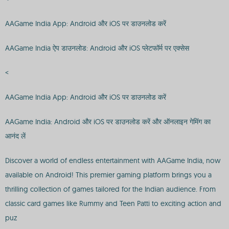
AAGame India App: Android और iOS पर डाउनलोड करें
AAGame India ऐप डाउनलोड: Android और iOS प्लेटफॉर्म पर एक्सेस
<
AAGame India App: Android और iOS पर डाउनलोड करें
AAGame India: Android और iOS पर डाउनलोड करें और ऑनलाइन गेमिंग का
आनंद लें
Discover a world of endless entertainment with AAGame India, now
available on Android! This premier gaming platform brings you a
thrilling collection of games tailored for the Indian audience. From
classic card games like Rummy and Teen Patti to exciting action and
puz