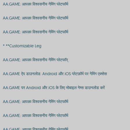
AA.GAME: आपका विश्वसनीय गेमिंग प्लेटफॉर्म
AA.GAME: आपका विश्वसनीय गेमिंग प्लेटफॉर्म
AA.GAME: आपका विश्वसनीय गेमिंग प्लेटफॉर्म
* **Customizable Leg
AA.GAME: आपका विश्वसनीय गेमिंग प्लेटफॉर्
AA.GAME ऐप डाउनलोड: Android और iOS प्लेटफ़ॉर्म पर गेमिंग एक्सेस
AA.GAME पर Android और iOS के लिए मोबाइल गेम्स डाउनलोड करें
AA.GAME: आपका विश्वसनीय गेमिंग प्लेटफॉर्म
AA.GAME: आपका विश्वसनीय गेमिंग प्लेटफॉर्म
AA.GAME: आपका विश्वसनीय गेमिंग प्लेटफॉर्म