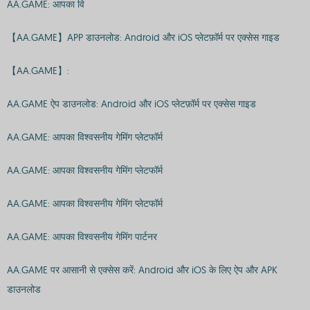
AA.GAME: आपका वि
【AA.GAME】APP डाउनलोड: Android और iOS प्लेटफ़ॉर्म पर एक्सेस गाइड
【AA.GAME】:
AA.GAME ऐप डाउनलोड: Android और iOS प्लेटफ़ॉर्म पर एक्सेस गाइड
AA.GAME: आपका विश्वसनीय गेमिंग प्लेटफॉर्म
AA.GAME: आपका विश्वसनीय गेमिंग प्लेटफॉर्म
AA.GAME: आपका विश्वसनीय गेमिंग प्लेटफॉर्म
AA.GAME: आपका विश्वसनीय गेमिंग पार्टनर
AA.GAME पर आसानी से एक्सेस करें: Android और iOS के लिए ऐप और APK
डाउनलोड