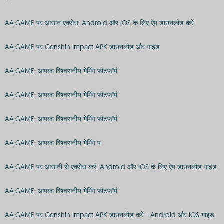
AA.GAME पर आसान एक्सेस: Android और iOS के लिए ऐप डाउनलोड करें
AA.GAME पर Genshin Impact APK डाउनलोड और गाइड
AA.GAME: आपका विश्वसनीय गेमिंग प्लेटफॉर्म
AA.GAME: आपका विश्वसनीय गेमिंग प्लेटफॉर्म
AA.GAME: आपका विश्वसनीय गेमिंग प्लेटफॉर्म
AA.GAME: आपका विश्वसनीय गेमिंग प
AA.GAME पर आसानी से एक्सेस करें: Android और iOS के लिए ऐप डाउनलोड गाइड
AA.GAME: आपका विश्वसनीय गेमिंग प्लेटफॉर्म
AA.GAME पर Genshin Impact APK डाउनलोड करें - Android और iOS गाइड