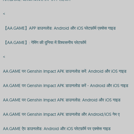
<
【AA.GAME】APP डाउनलोड: Android और iOS प्लेटफ़ॉर्म एक्सेस गाइड
【AA.GAME】: गेमिंग की दुनिया में विश्वसनीय प्लेटफॉर्म
<
AA.GAME पर Genshin Impact APK डाउनलोड करें: Android और iOS गाइड
AA.GAME पर Genshin Impact APK डाउनलोड करें - Android और iOS गाइड
AA.GAME पर Genshin Impact APK डाउनलोड: Android और iOS गाइड
AA.GAME पर Genshin Impact APK डाउनलोड और Android/iOS गेम ए
AA.GAME ऐप डाउनलोड: Android और iOS प्लेटफ़ॉर्म पर एक्सेस गाइड