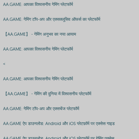
AA.GAME: आपका विश्वसनीय गेमिंग प्लेटफॉर्म
AA.GAME: गेमिंग टॉप-अप और एक्सक्लूसिव ऑफर्स का प्लेटफॉर्म
【AA.GAME】 - गेमिंग अनुभव का नया आयाम
AA.GAME: आपका विश्वसनीय गेमिंग प्लेटफॉर्म
<
AA.GAME: आपका विश्वसनीय गेमिंग प्लेटफॉर्म
【AA.GAME】 - गेमिंग की दुनिया में विश्वसनीय प्लेटफॉर्म
AA.GAME: गेमिंग टॉप-अप और एक्सचेंज प्लेटफॉर्म
AA.GAME ऐप डाउनलोड: Android और iOS प्लेटफ़ॉर्म पर एक्सेस गाइड
AA.GAME ऐप डाउनलोड: Android और iOS प्लेटफ़ॉर्म पर गेमिंग एक्सेस