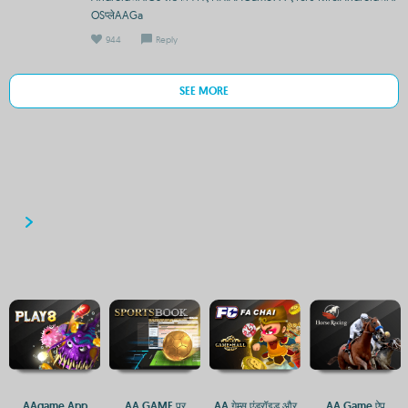
OSप्लेAAGa
944
Reply
SEE MORE
AAgame App
AA.GAME पर
AA गेम्स एंड्रॉइड और
AA.Game ऐप