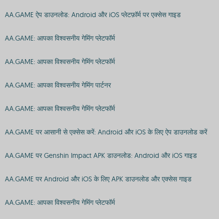
AA.GAME ऐप डाउनलोड: Android और iOS प्लेटफ़ॉर्म पर एक्सेस गाइड
AA.GAME: आपका विश्वसनीय गेमिंग प्लेटफॉर्म
AA.GAME: आपका विश्वसनीय गेमिंग प्लेटफॉर्म
AA.GAME: आपका विश्वसनीय गेमिंग पार्टनर
AA.GAME: आपका विश्वसनीय गेमिंग प्लेटफॉर्म
AA.GAME पर आसानी से एक्सेस करें: Android और iOS के लिए ऐप डाउनलोड करें
AA.GAME पर Genshin Impact APK डाउनलोड: Android और iOS गाइड
AA.GAME पर Android और iOS के लिए APK डाउनलोड और एक्सेस गाइड
AA.GAME: आपका विश्वसनीय गेमिंग प्लेटफॉर्म