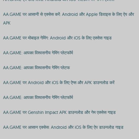
AA.GAME पर आसानी से एक्सेस करें: Android और Apple डिवाइस के लिए ऐप और
APK
AA.GAME पर मोबाइल गेमिंग: Android और iOS के लिए एक्सेस गाइड
AA.GAME: आपका विश्वसनीय गेमिंग प्लेटफॉर्म
AA.GAME: आपका विश्वसनीय गेमिंग प्लेटफ
AA.GAME पर Android और iOS के लिए ऐप्स और APK डाउनलोड करें
AA.GAME: आपका विश्वसनीय गेमिंग प्लेटफॉर्म
AA.GAME पर Genshin Impact APK डाउनलोड और गेम एक्सेस गाइड
AA.GAME पर आसान एक्सेस: Android और iOS के लिए ऐप डाउनलोड गाइड