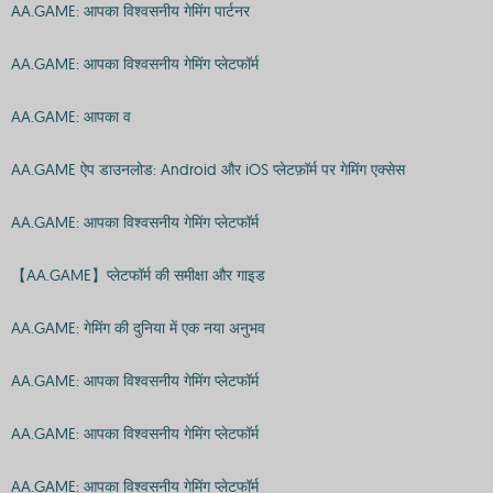
AA.GAME: आपका विश्वसनीय गेमिंग पार्टनर
AA.GAME: आपका विश्वसनीय गेमिंग प्लेटफॉर्म
AA.GAME: आपका व
AA.GAME ऐप डाउनलोड: Android और iOS प्लेटफ़ॉर्म पर गेमिंग एक्सेस
AA.GAME: आपका विश्वसनीय गेमिंग प्लेटफॉर्म
【AA.GAME】प्लेटफॉर्म की समीक्षा और गाइड
AA.GAME: गेमिंग की दुनिया में एक नया अनुभव
AA.GAME: आपका विश्वसनीय गेमिंग प्लेटफॉर्म
AA.GAME: आपका विश्वसनीय गेमिंग प्लेटफॉर्म
AA.GAME: आपका विश्वसनीय गेमिंग प्लेटफॉर्म