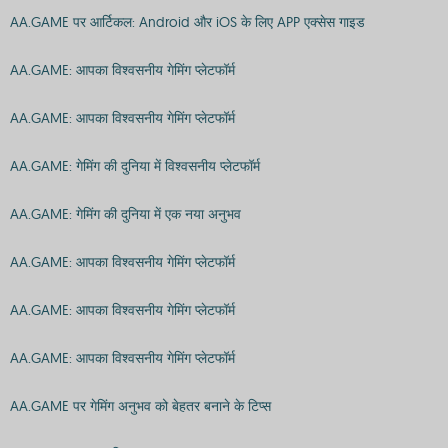
AA.GAME पर आर्टिकल: Android और iOS के लिए APP एक्सेस गाइड
AA.GAME: आपका विश्वसनीय गेमिंग प्लेटफॉर्म
AA.GAME: आपका विश्वसनीय गेमिंग प्लेटफॉर्म
AA.GAME: गेमिंग की दुनिया में विश्वसनीय प्लेटफॉर्म
AA.GAME: गेमिंग की दुनिया में एक नया अनुभव
AA.GAME: आपका विश्वसनीय गेमिंग प्लेटफॉर्म
AA.GAME: आपका विश्वसनीय गेमिंग प्लेटफॉर्म
AA.GAME: आपका विश्वसनीय गेमिंग प्लेटफॉर्म
AA.GAME पर गेमिंग अनुभव को बेहतर बनाने के टिप्स