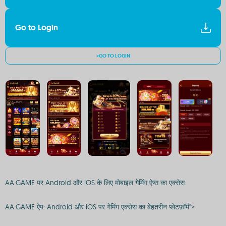
Go to Login
>GO TO LOGIN
AA.GAME पर Android और iOS के लिए मोबाइल गेमिंग ऐप्स का एक्सेस
AA.GAME ऐप: Android और iOS पर गेमिंग एक्सेस का बेहतरीन प्लेटफ़ॉर्म">