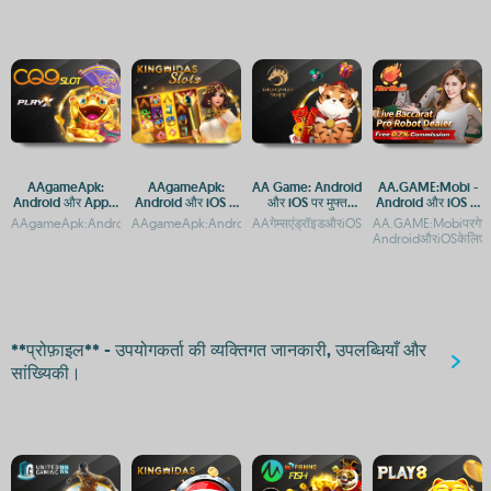
AAgameApk:
AAgameApk:
AA Game: Android
AA.GAME:Mobi -
Android और Apple
Android और iOS के
और iOS पर मुफ्त
Android और iOS के
के लिए गेमिंग ऐप्स का
लिए मुफ्त गेम डाउनलोड
डाउनलोड और एक्सेस
लिए ऐप डाउनलोड गाइड
AAgameApk:AndroidऔरiOSकेलिएमुफ्तगेमडाउनलोडकरेंAAgameApk:AndroidऔरiOSकेलिएगेमि
AAgameApk:AndroidऔरiOSकेलिएमुफ्तगेमडाउनलोडकरेंAAgameApk:A
AAगेम्सएंड्रॉइडऔरiOSपरमुफ्तमेंखेलनेकेलिएडा
AA.GAME:Mobiपरगेमिंगए
पूरा गाइड
AndroidऔरiOSकेलिए
**प्रोफ़ाइल** - उपयोगकर्ता की व्यक्तिगत जानकारी, उपलब्धियाँ और
सांख्यिकी।