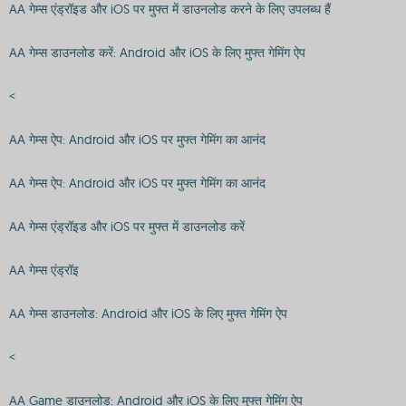
AA गेम्स एंड्रॉइड और iOS पर मुफ्त में डाउनलोड करने के लिए उपलब्ध हैं
AA गेम्स डाउनलोड करें: Android और iOS के लिए मुफ्त गेमिंग ऐप
<
AA गेम्स ऐप: Android और iOS पर मुफ्त गेमिंग का आनंद
AA गेम्स ऐप: Android और iOS पर मुफ्त गेमिंग का आनंद
AA गेम्स एंड्रॉइड और iOS पर मुफ्त में डाउनलोड करें
AA गेम्स एंड्रॉइ
AA गेम्स डाउनलोड: Android और iOS के लिए मुफ्त गेमिंग ऐप
<
AA Game डाउनलोड: Android और iOS के लिए मुफ्त गेमिंग ऐप