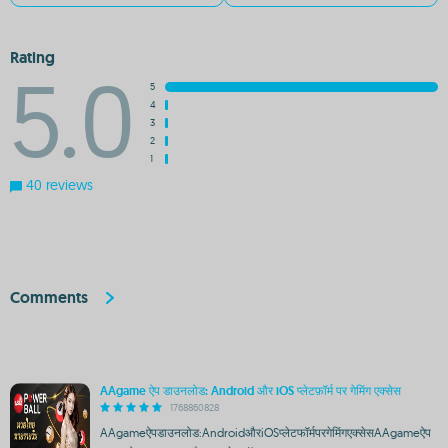
Rating
5.0
5
4
3
2
1
40 reviews
Comments
AAgame ऐप डाउनलोड: Android और iOS प्लेटफ़ॉर्म पर गेमिंग एक्सेस
1768860828
AAgameऐपडाउनलोड:AndroidऔरiOSप्लेटफॉर्मपरगेमिंगएक्सेसAAgameऐप