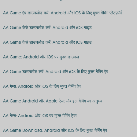
AA Game ऐप डाउनलोड करें: Android और iOS के लिए मुफ्त गेमिंग प्लेटफ़ॉर्म
AA Game कैसे डाउनलोड करें: Android और iOS गाइड
AA Game कैसे डाउनलोड करें: Android और iOS गाइड
AA Game: Android और iOS पर मुफ्त डाउनल
AA Game डाउनलोड करें: Android और iOS के लिए मुफ्त गेमिंग ऐप
AA गेम्स: Android और iOS के लिए मुफ्त गेमिंग ऐप
AA Game Android और Apple ऐप्स: मोबाइल गेमिंग का अनुभव
AA गेम्स: Android और iOS पर मुफ्त गेमिंग ऐप्स
AA Game Download: Android और iOS के लिए मुफ्त गेमिंग ऐप