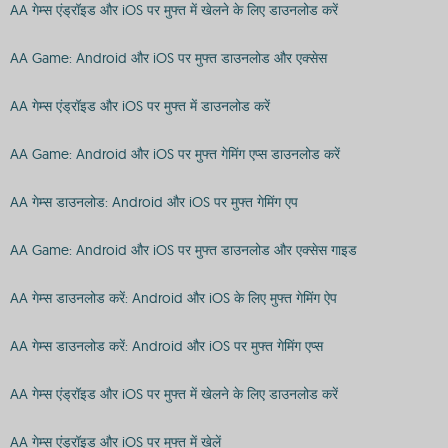
AA गेम्स एंड्रॉइड और iOS पर मुफ्त में खेलने के लिए डाउनलोड करें
AA Game: Android और iOS पर मुफ्त डाउनलोड और एक्सेस
AA गेम्स एंड्रॉइड और iOS पर मुफ्त में डाउनलोड करें
AA Game: Android और iOS पर मुफ्त गेमिंग एप्स डाउनलोड करें
AA गेम्स डाउनलोड: Android और iOS पर मुफ्त गेमिंग एप
AA Game: Android और iOS पर मुफ्त डाउनलोड और एक्सेस गाइड
AA गेम्स डाउनलोड करें: Android और iOS के लिए मुफ्त गेमिंग ऐप
AA गेम्स डाउनलोड करें: Android और iOS पर मुफ्त गेमिंग एप्स
AA गेम्स एंड्रॉइड और iOS पर मुफ्त में खेलने के लिए डाउनलोड करें
AA गेम्स एंड्रॉइड और iOS पर मुफ्त में खेलें