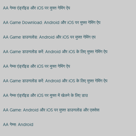
AA गेम्स एंड्रॉइड और iOS पर मुफ्त गेमिंग ऐप
AA Game Download: Android और iOS पर मुफ्त गेमिंग ऐप
AA Game डाउनलोड: Android और iOS पर मुफ्त गेमिंग एप
AA Game डाउनलोड करें: Android और iOS के लिए मुफ्त गेमिंग ऐप
AA गेम्स एंड्रॉइड और iOS पर मुफ्त गेमिंग ऐप
AA Game डाउनलोड करें: Android और iOS के लिए मुफ्त गेमिंग ऐप
AA गेम्स एंड्रॉइड और iOS पर मुफ्त में खेलने के लिए डाउ
AA Game: Android और iOS पर मुफ्त डाउनलोड और एक्सेस
AA गेम्स: Android