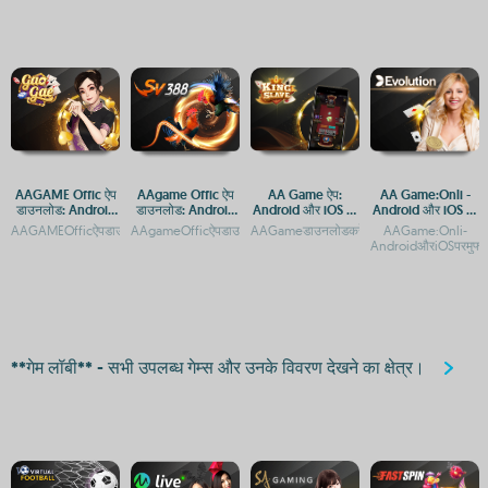
AAGAME Offic ऐप
AAgame Offic ऐप
AA Game ऐप:
AA Game:Onli -
डाउनलोड: Android
डाउनलोड: Android
Android और iOS पर
Android और iOS पर
और iOS प्लेटफ़ॉर्म
और iOS प्लेटफ़ॉर्म पर
मुफ्त गेमिंग अनुभव
मुफ्त गेमिंग एपीके
AAGAMEOfficऐपडाउनलोड:AndroidऔरiOSप्लेटफ़ॉर्मगाइडAAGAMEOffic:AndroidऔरiOSकेल
AAgameOfficऐपडाउनलोड:AndroidऔरiOSप्लेटफ़AAgameOfficऐपडाउन
AAGameडाउनलोडकरें:AndroidऔरiOSकेलिएमुफ्
AAGame:Onli-
गाइड
गेमिंग एक्सेस
AndroidऔरiOSपरमुफ्तग
**गेम लॉबी** - सभी उपलब्ध गेम्स और उनके विवरण देखने का क्षेत्र।