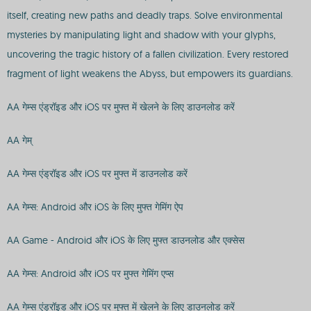
itself, creating new paths and deadly traps. Solve environmental
mysteries by manipulating light and shadow with your glyphs,
uncovering the tragic history of a fallen civilization. Every restored
fragment of light weakens the Abyss, but empowers its guardians.
AA गेम्स एंड्रॉइड और iOS पर मुफ्त में खेलने के लिए डाउनलोड करें
AA गेम्
AA गेम्स एंड्रॉइड और iOS पर मुफ्त में डाउनलोड करें
AA गेम्स: Android और iOS के लिए मुफ्त गेमिंग ऐप
AA Game - Android और iOS के लिए मुफ्त डाउनलोड और एक्सेस
AA गेम्स: Android और iOS पर मुफ्त गेमिंग एप्स
AA गेम्स एंड्रॉइड और iOS पर मुफ्त में खेलने के लिए डाउनलोड करें