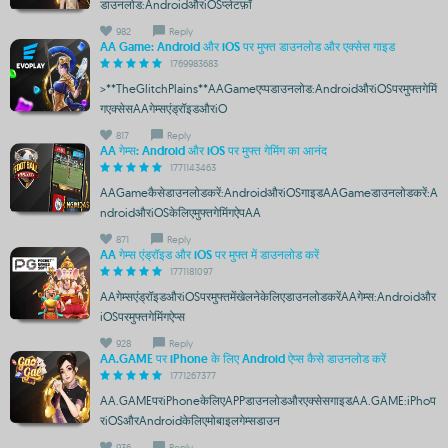
डाउनलोड:AndroidऔरiOSप्लेटफ़ॉ
982
Reply
AA Game: Android और iOS पर मुफ्त डाउनलोड और एक्सेस गाइड
1769983683
>**TheGlitchPlains**AAGameएप्पडाउनलोड:AndroidऔरiOSपरमुफ्तगेमिं
गएक्सेसAAगेम्सएंड्रॉइडऔरiO
817
Reply
AA गेम्स: Android और iOS पर मुफ्त गेमिंग का आनंद
1771143463
AAGameकैसेडाउनलोडकरें:AndroidऔरiOSगाइडAAGameडाउनलोडकरें:A
ndroidऔरiOSकेलिएमुफ्तगेमिंगऐपAA
871
Reply
AA गेम्स एंड्रॉइड और iOS पर मुफ्त में डाउनलोड करें
1771181097
AAगेम्सएंड्रॉइडऔरiOSपरमुफ्तमेंखेलनेकेलिएडाउनलोडकरेंAAगेम्स:Androidऔर
iOSपरमुफ्तगेमिंगऐप्स
928
Reply
AA.GAME पर iPhone के लिए Android ऐप्स कैसे डाउनलोड करें
1771267377
AA.GAMEपरiPhoneकेलिएAPPडाउनलोडऔरएक्सेसगाइडAA.GAME:iPhoप
रiOSऔरAndroidकेलिएमोबाइलगेम्सडाउन
936
Reply