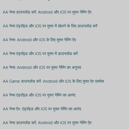
AA गेम्स डाउनलोड करें: Android और iOS पर मुफ्त गेमिंग ऐप
AA गेम्स एंड्रॉइड और iOS पर मुफ्त में खेलने के लिए डाउनलोड करें
AA गेम्स: Android और iOS के लिए मुफ्त गेमिंग ऐप
AA गेम्स एंड्रॉइड और iOS पर मुफ्त में डाउनलोड करें
AA गेम्स: Android और iOS पर मुफ्त गेमिंग का अनुभव
AA Game डाउनलोड करें: Android और iOS के लिए मुफ्त ऐप एक्सेस
AA गेम्स एंड्रॉइड और iOS पर मुफ्त गेमिंग का आनंद
AA गेम्स ऐप: एंड्रॉइड और iOS पर मुफ्त गेमिंग का आनंद
AA गेम्स डाउनलोड करें: Android और iOS पर मुफ्त गेमिंग ऐप