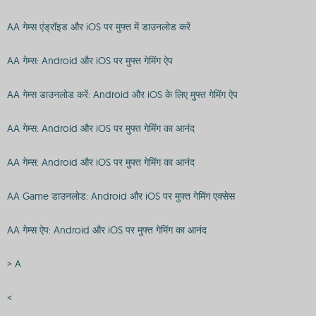
AA गेम्स एंड्रॉइड और iOS पर मुफ्त में डाउनलोड करें
AA गेम्स: Android और iOS पर मुफ्त गेमिंग ऐप
AA गेम्स डाउनलोड करें: Android और iOS के लिए मुफ्त गेमिंग ऐप
AA गेम्स: Android और iOS पर मुफ्त गेमिंग का आनंद
AA गेम्स: Android और iOS पर मुफ्त गेमिंग का आनंद
AA Game डाउनलोड: Android और iOS पर मुफ्त गेमिंग एक्सेस
AA गेम्स ऐप: Android और iOS पर मुफ्त गेमिंग का आनंद
> A
<