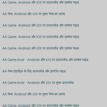
AA Game: Android और iOS पर डाउनलोड और एक्सेस गाइड
AA गेम्स: Android और iOS पर मुफ्त गेम्स का आनंद
AA Game: Android और iOS पर डाउनलोड और एक्सेस गाइड
AA Game: Android और iOS पर डाउनलोड और एक्सेस गाइड
AA Game: Android और iOS पर डाउनलोड और एक्सेस गाइड
AA Game:Andr - Android और iOS पर डाउनलोड और एक्सेस गाइड
AA गेम्स एंड्रॉइड के लिए डाउनलोड और इंस्टॉल गाइड
AA Game:Andr - Android और iOS पर मुफ्त डाउनलोड
AA गेम्स: Android और iOS पर मुफ्त गेम्स का आनंद
AA Game: Android और iOS पर डाउनलोड और एक्सेस गाइड