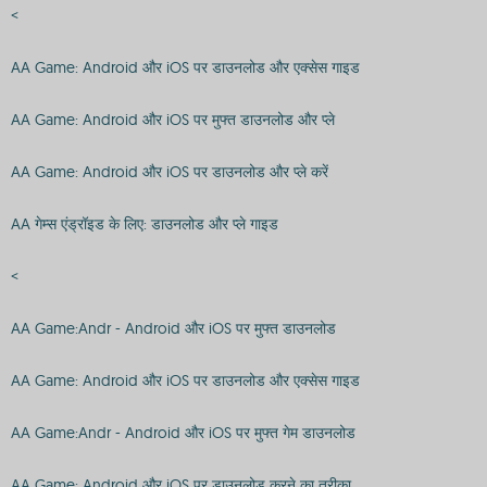
<
AA Game: Android और iOS पर डाउनलोड और एक्सेस गाइड
AA Game: Android और iOS पर मुफ्त डाउनलोड और प्ले
AA Game: Android और iOS पर डाउनलोड और प्ले करें
AA गेम्स एंड्रॉइड के लिए: डाउनलोड और प्ले गाइड
<
AA Game:Andr - Android और iOS पर मुफ्त डाउनलोड
AA Game: Android और iOS पर डाउनलोड और एक्सेस गाइड
AA Game:Andr - Android और iOS पर मुफ्त गेम डाउनलोड
AA Game: Android और iOS पर डाउनलोड करने का तरीका