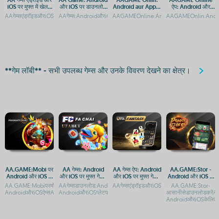
iOS पर मुफ्त में खेलने
और iOS पर डाउनलोड
Android aur Apple
ऐप: Android और
के लिए डाउनलोड करें
और एक्सेस गाइड
ke liye App aur
Apple पर डाउनलोड
AAगेम्सएंड्रॉइडऔरiOSपरमुफ्तमेंडाउनलोडकरेंAAगेम्स:AndroidऔरiOSपरमुफ्तगेमिंगकाआनंद
AAगेम्स:AndroidऔरiOSपरमुफ्तगेम्सकाअनुभव
AAGAMEOnline:AndroidऔरAppleडिवाइसपरए
AAGAMEOnlin:Andro
APK Download
करें
**गेम लॉबी** - सभी उपलब्ध गेम्स और उनके विवरण देखने का क्षेत्र।
AA.GAME:Mobi पर
AA गेम्स: Android
AA गेम्स ऐप: Android
AA.GAME:Stor -
Android और iOS के
और iOS पर मुफ्त गेमिंग
और iOS पर मुफ्त गेमिंग
Android और iOS के
लिए मोबाइल गेम्स
का आनंद
का आनंद
लिए ऐप डाउनलोड और
AA.GAME:Mobiपरमोबाइलगेमिंगकाआनंदलें-
AAगेम्सडाउनलोड:AndroidऔरiOSकेलिएमुफ्तगेमिंगऐपAAGameएप्पडाउनल
AAगेम्सएंड्रॉइडऔरiOSपरमुफ्तमेंडाउनलोडकरेंA
AA.GAME:Stor-
डाउनलोड करें
एक्सेस गाइड
AndroidऔरiOSऐप्सAA.GAME:Mobiपरगेमिंगएप्सऔरAPKडाउनलोड
AndroidऔरiOSप्लेटफॉर्मपरम
आसानीसेडाउनलोडकरें
AndroidऔरiOSकेलिएऐ