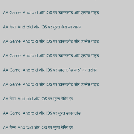
AA Game: Android और iOS पर डाउनलोड और एक्सेस गाइड
AA गेम्स: Android और iOS पर मुफ्त गेम्स का आनंद
AA Game: Android और iOS पर डाउनलोड और एक्सेस गाइड
AA Game: Android और iOS पर डाउनलोड और एक्सेस गाइड
AA Game: Android और iOS पर डाउनलोड करने का तरीका
AA Game: Android और iOS पर डाउनलोड और एक्सेस गाइड
AA गेम्स: Android और iOS पर मुफ्त गेमिंग ऐप
AA Game: Android और iOS पर मुफ्त डाउनलोड
AA गेम्स: Android और iOS पर मुफ्त गेमिंग ऐप