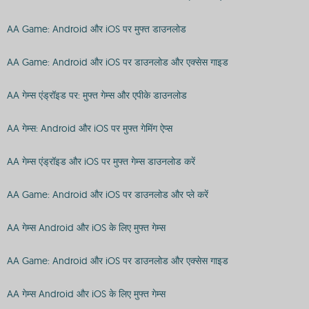
AA Game: Android और iOS पर मुफ्त डाउनलोड
AA Game: Android और iOS पर डाउनलोड और एक्सेस गाइड
AA गेम्स एंड्रॉइड पर: मुफ्त गेम्स और एपीके डाउनलोड
AA गेम्स: Android और iOS पर मुफ्त गेमिंग ऐप्स
AA गेम्स एंड्रॉइड और iOS पर मुफ्त गेम्स डाउनलोड करें
AA Game: Android और iOS पर डाउनलोड और प्ले करें
AA गेम्स Android और iOS के लिए मुफ्त गेम्स
AA Game: Android और iOS पर डाउनलोड और एक्सेस गाइड
AA गेम्स Android और iOS के लिए मुफ्त गेम्स