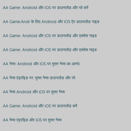
AA Game: Android और iOS पर डाउनलोड और प्ले करें
AA Game:Andr के लिए Android और iOS ऐप डाउनलोड गाइड
AA Game: Android और iOS पर डाउनलोड और एक्सेस गाइड
AA Game: Android और iOS पर डाउनलोड और एक्सेस गाइड
AA गेम्स: Android और iOS पर मुफ्त गेम्स का आनंद
AA गेम्स एंड्रॉइड पर: मुफ्त गेम्स डाउनलोड और प्ले
AA गेम्स Android और iOS पर मुफ्त गेम्स
AA Game: Android और iOS पर डाउनलोड करें
AA गेम्स एंड्रॉइड और iOS पर मुफ्त गेम्स