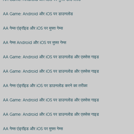
AA Game: Android और iOS पर डाउनलोड
AA गेम्स एंड्रॉइड और iOS पर मुफ्त गेम्स
AA गेम्स Android और iOS पर मुफ्त गेम्स
AA Game: Android और iOS पर डाउनलोड और एक्सेस गाइड
AA Game: Android और iOS पर डाउनलोड और एक्सेस गाइड
AA गेम्स एंड्रॉइड और iOS पर डाउनलोड करने का तरीका
AA Game: Android और iOS पर डाउनलोड और एक्सेस गाइड
AA Game: Android और iOS पर डाउनलोड और एक्सेस गाइड
AA गेम्स एंड्रॉइड और iOS पर मुफ्त गेम्स