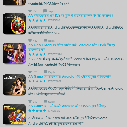
रAndroidऔरiOSकेलिएमोबाइलगे
853
Reply
AA गेम्स एंड्रॉइड और iOS पर मुफ्त में डाउनलोड करने के लिए उपलब्ध हैं
1771237684
AAगेम्सडाउनलोड:AndroidऔरiOSपरमुफ्तगेमिंगएप्सAAगेम्स:AndroidऔरiOS
केलिएमुफ्तगेमिंगऐप्सAAGa
452
Reply
AA.GAME:Mobi पर गेमिंग एक्सेस करें - Android और iOS के लिए ऐप
डाउनलोड करें
1771570394
AA.GAMEमोबाइलपरकैसेएक्सेसकरें:AndroidऔरiOSऐपडाउनलोडगाइडAA.G
AME:Mobi-AndroidऔरiOSकेलिएआसा
524
Reply
AA Game एप्प डाउनलोड: Android और iOS पर मुफ्त गेमिंग एक्सेस
1771578982
AAगेम्सएंड्रॉइडऔरiOSपरमुफ्तमेंखेलनेकेलिएडाउनलोडकरेंAAGame:Android
औरiOSकेलिएमुफ्तडाउनलोडऔ
680
Reply
AA Game डाउनलोड करें: Android और iOS पर मुफ्त गेमिंग एप
1771819318
AAगेम्सडाउनलोड:AndroidऔरiOSकेलिएमुफ्तगेमिंगऐपAAGame-
AndroidऔरiOSकेलिएमुफ्तडाउनलोडऔरगेमिं