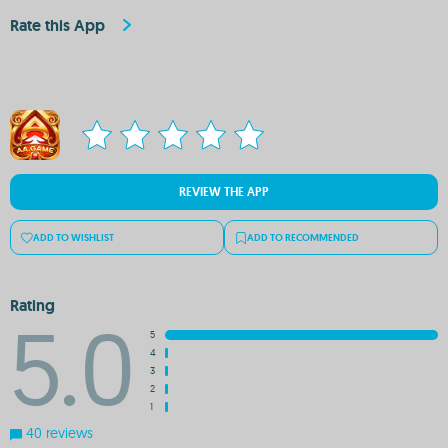
Rate this App
REVIEW THE APP
ADD TO WISHLIST
ADD TO RECOMMENDED
Rating
5.0
5
4
3
2
1
40 reviews