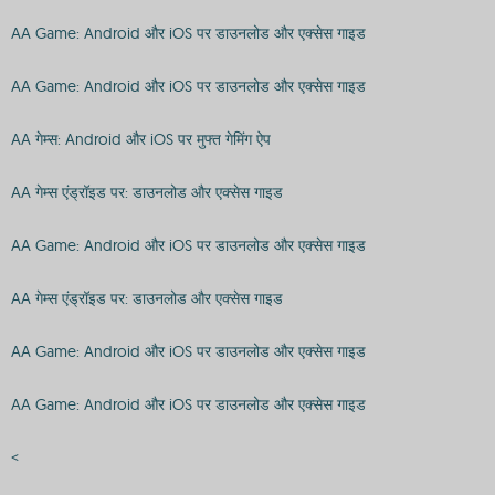
AA Game: Android और iOS पर डाउनलोड और एक्सेस गाइड
AA Game: Android और iOS पर डाउनलोड और एक्सेस गाइड
AA गेम्स: Android और iOS पर मुफ्त गेमिंग ऐप
AA गेम्स एंड्रॉइड पर: डाउनलोड और एक्सेस गाइड
AA Game: Android और iOS पर डाउनलोड और एक्सेस गाइड
AA गेम्स एंड्रॉइड पर: डाउनलोड और एक्सेस गाइड
AA Game: Android और iOS पर डाउनलोड और एक्सेस गाइड
AA Game: Android और iOS पर डाउनलोड और एक्सेस गाइड
<