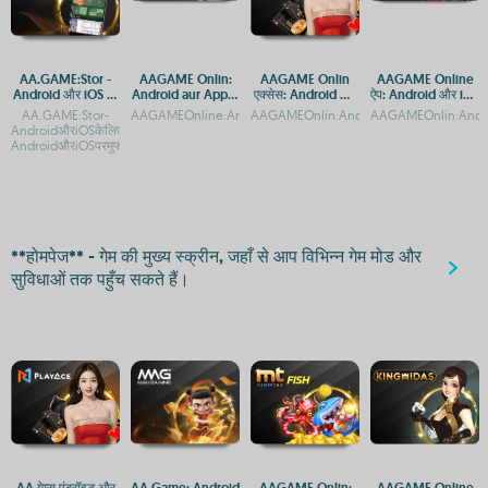
AA.GAME:Stor -
AAGAME Onlin:
AAGAME Onlin
AAGAME Online
Android और iOS पर
Android aur Apple
एक्सेस: Android और
ऐप: Android और iOS
गेमिंग एक्सेस का
ke liye App aur
Apple के लिए APP
पर डाउनलोड करें
AA.GAME:Stor-
AAGAMEOnline:AndroidऔरAppleपरऐप्सऔरAPKएक्सेसAAGAMEOnli
AAGAMEOnlin:AndroidऔरAppleपरएक्सेसक
AAGAMEOnlin:Andro
बेहतरीन प्लेटफ़ॉर्म
APK Access
और APK
AndroidऔरiOSकेलिएमुफ्तगेमडाउनलोडप्लेटफ़ॉर्मAA.GAME:Stor-
AndroidऔरiOSपरमुफ्त
**होमपेज** - गेम की मुख्य स्क्रीन, जहाँ से आप विभिन्न गेम मोड और
सुविधाओं तक पहुँच सकते हैं।
AA गेम्स एंड्रॉइड और
AA Game: Android
AAGAME Onlin:
AAGAME Online