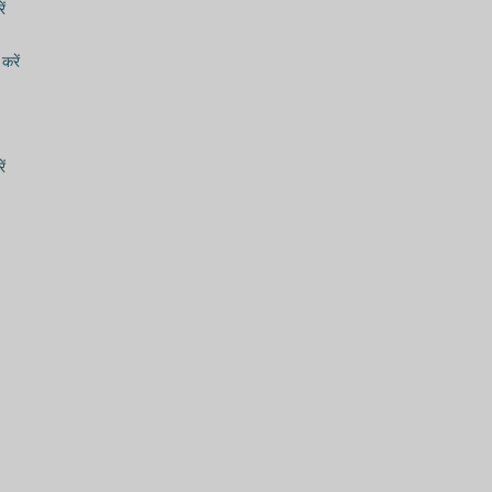
ं
रें
ं