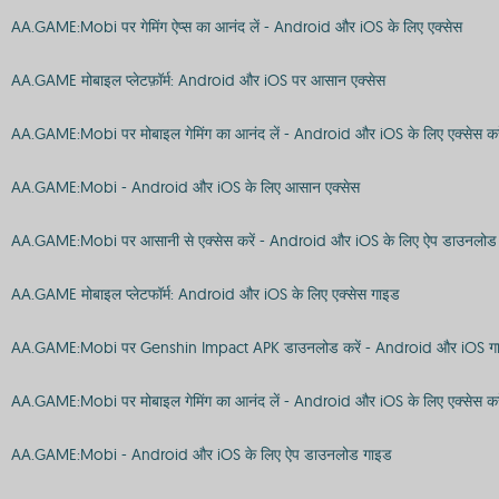
AA.GAME:Mobi पर गेमिंग ऐप्स का आनंद लें - Android और iOS के लिए एक्सेस
AA.GAME मोबाइल प्लेटफ़ॉर्म: Android और iOS पर आसान एक्सेस
AA.GAME:Mobi पर मोबाइल गेमिंग का आनंद लें - Android और iOS के लिए एक्सेस करे
AA.GAME:Mobi - Android और iOS के लिए आसान एक्सेस
AA.GAME:Mobi पर आसानी से एक्सेस करें - Android और iOS के लिए ऐप डाउनलोड क
AA.GAME मोबाइल प्लेटफॉर्म: Android और iOS के लिए एक्सेस गाइड
AA.GAME:Mobi पर Genshin Impact APK डाउनलोड करें - Android और iOS ग
AA.GAME:Mobi पर मोबाइल गेमिंग का आनंद लें - Android और iOS के लिए एक्सेस करे
AA.GAME:Mobi - Android और iOS के लिए ऐप डाउनलोड गाइड