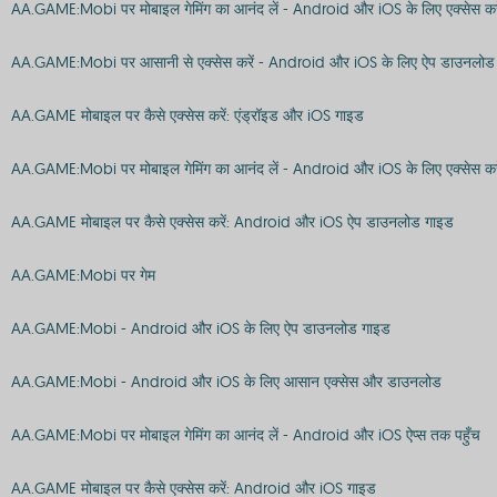
AA.GAME:Mobi पर मोबाइल गेमिंग का आनंद लें - Android और iOS के लिए एक्सेस करे
AA.GAME:Mobi पर आसानी से एक्सेस करें - Android और iOS के लिए ऐप डाउनलोड क
AA.GAME मोबाइल पर कैसे एक्सेस करें: एंड्रॉइड और iOS गाइड
AA.GAME:Mobi पर मोबाइल गेमिंग का आनंद लें - Android और iOS के लिए एक्सेस करे
AA.GAME मोबाइल पर कैसे एक्सेस करें: Android और iOS ऐप डाउनलोड गाइड
AA.GAME:Mobi पर गेम
AA.GAME:Mobi - Android और iOS के लिए ऐप डाउनलोड गाइड
AA.GAME:Mobi - Android और iOS के लिए आसान एक्सेस और डाउनलोड
AA.GAME:Mobi पर मोबाइल गेमिंग का आनंद लें - Android और iOS ऐप्स तक पहुँच
AA.GAME मोबाइल पर कैसे एक्सेस करें: Android और iOS गाइड