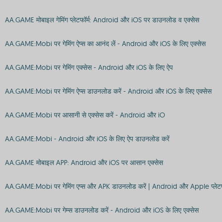
AA.GAME मोबाइल गेमिंग प्लेटफॉर्म: Android और iOS पर डाउनलोड व एक्सेस
AA.GAME:Mobi पर गेमिंग ऐप्स का आनंद लें - Android और iOS के लिए एक्सेस
AA.GAME:Mobi पर गेमिंग एक्सेस - Android और iOS के लिए ऐप
AA.GAME:Mobi पर गेमिंग ऐप्स डाउनलोड करें - Android और iOS के लिए एक्सेस
AA.GAME:Mobi पर आसानी से एक्सेस करें - Android और iO
AA.GAME:Mobi - Android और iOS के लिए ऐप डाउनलोड करें
AA.GAME मोबाइल APP: Android और iOS पर आसान एक्सेस
AA.GAME:Mobi पर गेमिंग एप्स और APK डाउनलोड करें | Android और Apple प्लेटफ़
AA.GAME:Mobi पर गेम्स डाउनलोड करें - Android और iOS के लिए एक्सेस