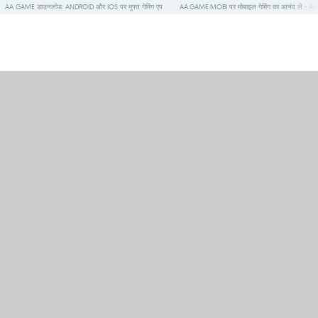
AA GAME डाउनलोड: ANDROID और IOS पर मुफ्त गेमिंग एप
AA.GAME:MOBI पर मोबाइल गेमिंग का आनंद लें - AN