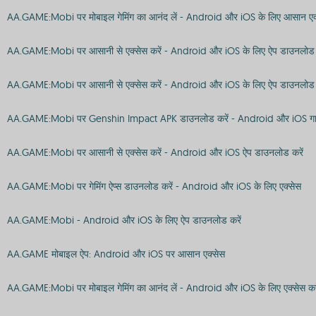
AA.GAME:Mobi पर मोबाइल गेमिंग का आनंद लें - Android और iOS के लिए आसान एक
AA.GAME:Mobi पर आसानी से एक्सेस करें - Android और iOS के लिए ऐप डाउनलोड क
AA.GAME:Mobi पर आसानी से एक्सेस करें - Android और iOS के लिए ऐप डाउनलोड क
AA.GAME:Mobi पर Genshin Impact APK डाउनलोड करें - Android और iOS ग
AA.GAME:Mobi पर आसानी से एक्सेस करें - Android और iOS ऐप डाउनलोड करें
AA.GAME:Mobi पर गेमिंग ऐप्स डाउनलोड करें - Android और iOS के लिए एक्सेस
AA.GAME:Mobi - Android और iOS के लिए ऐप डाउनलोड करें
AA.GAME मोबाइल ऐप: Android और iOS पर आसान एक्सेस
AA.GAME:Mobi पर मोबाइल गेमिंग का आनंद लें - Android और iOS के लिए एक्सेस करे