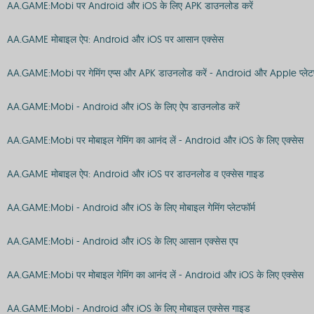
AA.GAME:Mobi पर Android और iOS के लिए APK डाउनलोड करें
AA.GAME मोबाइल ऐप: Android और iOS पर आसान एक्सेस
AA.GAME:Mobi पर गेमिंग एप्स और APK डाउनलोड करें - Android और Apple प्लेटफ़ॉ
AA.GAME:Mobi - Android और iOS के लिए ऐप डाउनलोड करें
AA.GAME:Mobi पर मोबाइल गेमिंग का आनंद लें - Android और iOS के लिए एक्सेस
AA.GAME मोबाइल ऐप: Android और iOS पर डाउनलोड व एक्सेस गाइड
AA.GAME:Mobi - Android और iOS के लिए मोबाइल गेमिंग प्लेटफॉर्म
AA.GAME:Mobi - Android और iOS के लिए आसान एक्सेस एप
AA.GAME:Mobi पर मोबाइल गेमिंग का आनंद लें - Android और iOS के लिए एक्सेस
AA.GAME:Mobi - Android और iOS के लिए मोबाइल एक्सेस गाइड