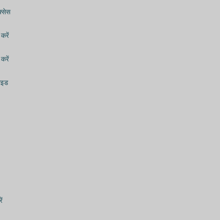
्सेस
रें
रें
ाइड
ं