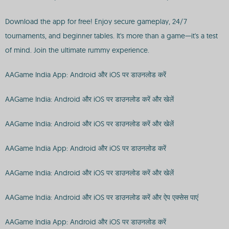
Download the app for free! Enjoy secure gameplay, 24/7
tournaments, and beginner tables. It's more than a game—it's a test
of mind. Join the ultimate rummy experience.
AAGame India App: Android और iOS पर डाउनलोड करें
AAGame India: Android और iOS पर डाउनलोड करें और खेलें
AAGame India: Android और iOS पर डाउनलोड करें और खेलें
AAGame India App: Android और iOS पर डाउनलोड करें
AAGame India: Android और iOS पर डाउनलोड करें और खेलें
AAGame India: Android और iOS पर डाउनलोड करें और ऐप एक्सेस पाएं
AAGame India App: Android और iOS पर डाउनलोड करें