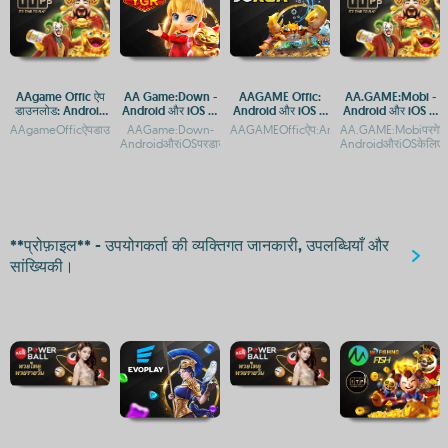
AAgame Offic ऐप
AA Game:Down -
AAGAME Offic:
AA.GAME:Mobi -
डाउनलोड: Android
Android और iOS पर
Android और iOS के
Android और iOS के
और iOS प्लेटफ़ॉर्म पर
डाउनलोड करें
लिए ऑफिशियल ऐप
लिए ऐप डाउनलोड करें
AAgameOfficऐपडाउनलोड:AndroidऔरiOSप्लेटफ़ॉर्मपरगेमिंगएक्सेसAAgameOfficऐपडाउनलोड:
AAGame:Down-
AAGAMEOfficऐप:AndroidऔरAppleपरमुफ्तडा
AA.GAME:Mobiपरगेमिंग
एक्सेस गाइड
डाउनलोड करें
AndroidऔरiOSपरडाउनलोडकरेंAAGame:DownकाAndroidऔरiOSऐपड
AndroidऔरiOSकेलिएएक्
**प्रोफ़ाइल** - उपयोगकर्ता की व्यक्तिगत जानकारी, उपलब्धियाँ और
सांख्यिकी।