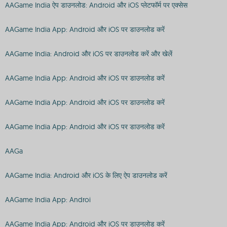
AAGame India ऐप डाउनलोड: Android और iOS प्लेटफॉर्म पर एक्सेस
AAGame India App: Android और iOS पर डाउनलोड करें
AAGame India: Android और iOS पर डाउनलोड करें और खेलें
AAGame India App: Android और iOS पर डाउनलोड करें
AAGame India App: Android और iOS पर डाउनलोड करें
AAGame India App: Android और iOS पर डाउनलोड करें
AAGa
AAGame India: Android और iOS के लिए ऐप डाउनलोड करें
AAGame India App: Androi
AAGame India App: Android और iOS पर डाउनलोड करें