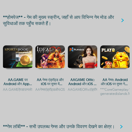
**होमपेज** - गेम की मुख्य स्क्रीन, जहाँ से आप विभिन्न गेम मोड और
सुविधाओं तक पहुँच सकते हैं।
AA.GAME पर
AA गेम्स एंड्रॉइड और
AAGAME Offic:
AA गेम्स: Android
Android और Apple
iOS पर मुफ्त में
Android और iOS पर
और iOS पर मुफ्त गेमिंग
के लिए APP और APK
डाउनलोड करें
मुफ्त गेम डाउनलोड करें
का आनंद
AA.GAMEऐपडाउनलोडगाइड:AndroidऔरiOSप्लेटफ़ॉर्मकेलिएएक्सेसAA.GAMEपरGenshinImpa
AAगेम्सएंड्रॉइडऔरiOSपरमुफ्तमेंखेलनेकेलिएAAGame:AndroidऔरiOSप
AAGAMEOfficएंड्रॉयडऔरiOSऐपडाउनलोडगाइड
***CoreGameplay:**
एक्सेस
generatedislands.M
**गेम लॉबी** - सभी उपलब्ध गेम्स और उनके विवरण देखने का क्षेत्र।