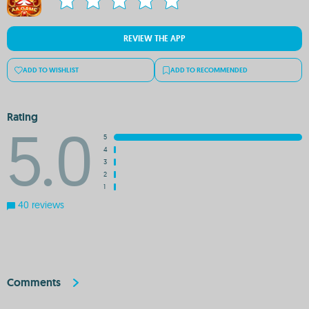
REVIEW THE APP
ADD TO WISHLIST
ADD TO RECOMMENDED
Rating
5.0
5
4
3
2
1
40 reviews
Comments