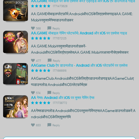
AA.GAME मोबाइल पर कैसे एक्सेस करें? एंड्रॉइड और iOS ऐप डाउनलोड गाइड
1771473628
AA.GAMEमोबाइलप्लेटफ़ॉर्म:AndroidऔरiOSकेलिएएक्सेसगाइडAA.GAME:
Mobiपरमुफ्तमेंगेम्सडाउनलोडकर
568
Reply
AA.GAME मोबाइल गेमिंग प्लेटफॉर्म: Android और iOS पर एक्सेस गाइड
1771572125
AA.GAME:Mobiपरमुफ्तमेंडाउनलोडकरें-
AndroidऔरiOSकेलिएऐपएक्सेसAA.GAME:Mobiपरआसानीसेएक्सेसकर
477
Reply
AAGame Club ऐप डाउनलोड - Android और iOS प्लेटफ़ॉर्म पर एक्सेस
1771666916
AAGameClub:AndroidऔरiOSकेलिएऐपडाउनलोडगाइडAAGameClubए
प्पडाउनलोड:AndroidऔरiOSप्लेटफ़ॉर्मएक
574
Reply
AA गेम्स: Android और iOS पर मुफ्त गेमिंग ऐप्स
1771738772
AAगेम्सडाउनलोड:AndroidऔरiOSपरमुफ्तगेमिंगएप्सAAGameडाउनलोडकरें:A
ndroidऔरiOSकेलिएमुफ्तगेमि
833
Reply