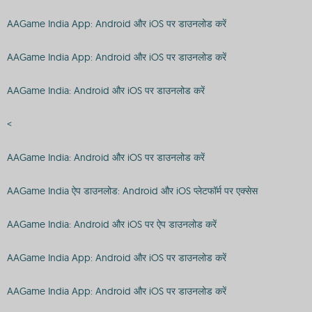
AAGame India App: Android और iOS पर डाउनलोड करें
AAGame India App: Android और iOS पर डाउनलोड करें
AAGame India: Android और iOS पर डाउनलोड करें
<
AAGame India: Android और iOS पर डाउनलोड करें
AAGame India ऐप डाउनलोड: Android और iOS प्लेटफॉर्म पर एक्सेस
AAGame India: Android और iOS पर ऐप डाउनलोड करें
AAGame India App: Android और iOS पर डाउनलोड करें
AAGame India App: Android और iOS पर डाउनलोड करें