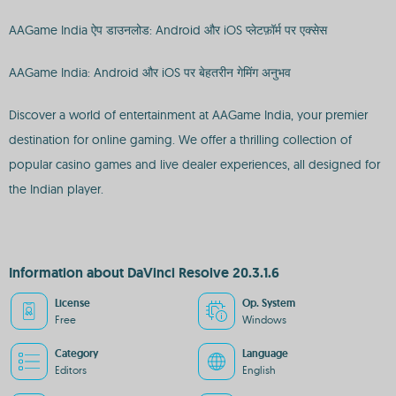
AAGame India ऐप डाउनलोड: Android और iOS प्लेटफ़ॉर्म पर एक्सेस
AAGame India: Android और iOS पर बेहतरीन गेमिंग अनुभव
Discover a world of entertainment at AAGame India, your premier
destination for online gaming. We offer a thrilling collection of
popular casino games and live dealer experiences, all designed for
the Indian player.
Information about DaVinci Resolve 20.3.1.6
License
Op. System
Free
Windows
Category
Language
Editors
English