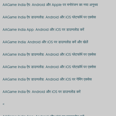
AAGame India ऐप: Android और Apple पर मनोरंजन का नया अनुभव
AAGame India ऐप डाउनलोड: Android और iOS प्लेटफॉर्म पर एक्सेस
AAGame India App: Android और iOS पर डाउनलोड करें
AAGame India: Android और iOS पर डाउनलोड करें और खेलें
AAGame India ऐप डाउनलोड: Android और iOS प्लेटफॉर्म पर एक्सेस
AAGame India ऐप डाउनलोड: Android और iOS प्लेटफ़ॉर्म पर एक्सेस
AAGame India ऐप डाउनलोड: Android और iOS पर गेमिंग एक्सेस
AAGame India ऐप: Android और iOS पर डाउनलोड करें
<