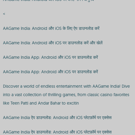
<
AAGame India: Android और iOS के लिए ऐप डाउनलोड करें
AAGame India: Android और iOS पर डाउनलोड करें और खेलें
AAGame India App: Android और iOS पर डाउनलोड करें
AAGame India App: Android और iOS पर डाउनलोड करें
Discover a world of endless entertainment with AAGame India! Dive
into a vast collection of thrilling games, from classic casino favorites
like Teen Patti and Andar Bahar to excitin
AAGame India ऐप डाउनलोड: Android और iOS प्लेटफ़ॉर्म पर एक्सेस
AAGame India ऐप डाउनलोड: Android और iOS प्लेटफ़ॉर्म पर एक्सेस