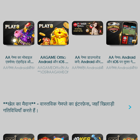
AA गेम्स का मोबाइल
AAGAME Offic:
AA गेम्स डाउनलोड
AA गेम्स: Android
एक्सेस: एंड्रॉइड और
Android और iOS के
करें: Android और
और iOS पर मुफ्त गेमिंग
iOS ऐप डाउनलोड
लिए ऐप डाउनलोड गाइड
iOS के लिए मुफ्त एपीके
एप्स
AAगेम्स:AndroidऔरiOSपरमुफ्तगेमिंगऐप्सAAगेम्स:AndroidऔरiOSपरमुफ्तगेमिंगकाआनंदAAGameड
AAGAMEOfficऐप:AndroidऔरAppleडाउनलोडगाइड-
AAगेम्सऐप:AndroidऔरiOSपरमुफ्तगेमिंगकाआ
AAगेम्स:AndroidऔरiOSपर
गाइड
**iOSकेAAGAMEOffic:AndroidऔरAppleकेलिएऐपडाउनलोडग
**खेल का मैदान** - वास्तविक गेमप्ले का इंटरफ़ेस, जहाँ खिलाड़ी
गतिविधियाँ करते हैं।