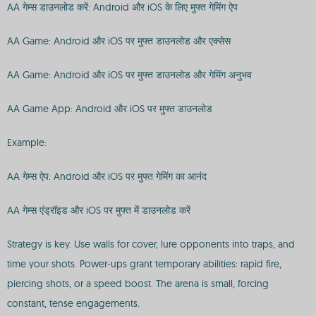
AA गेम्स डाउनलोड करें: Android और iOS के लिए मुफ्त गेमिंग ऐप
AA Game: Android और iOS पर मुफ्त डाउनलोड और एक्सेस
AA Game: Android और iOS पर मुफ्त डाउनलोड और गेमिंग अनुभव
AA Game App: Android और iOS पर मुफ्त डाउनलोड
Example:
AA गेम्स ऐप: Android और iOS पर मुफ्त गेमिंग का आनंद
AA गेम्स एंड्रॉइड और iOS पर मुफ्त में डाउनलोड करें
Strategy is key. Use walls for cover, lure opponents into traps, and
time your shots. Power-ups grant temporary abilities: rapid fire,
piercing shots, or a speed boost. The arena is small, forcing
constant, tense engagements.