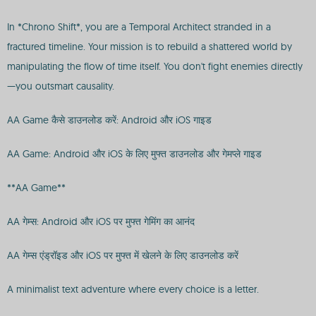
In *Chrono Shift*, you are a Temporal Architect stranded in a
fractured timeline. Your mission is to rebuild a shattered world by
manipulating the flow of time itself. You don't fight enemies directly
—you outsmart causality.
AA Game कैसे डाउनलोड करें: Android और iOS गाइड
AA Game: Android और iOS के लिए मुफ्त डाउनलोड और गेमप्ले गाइड
**AA Game**
AA गेम्स: Android और iOS पर मुफ्त गेमिंग का आनंद
AA गेम्स एंड्रॉइड और iOS पर मुफ्त में खेलने के लिए डाउनलोड करें
A minimalist text adventure where every choice is a letter.