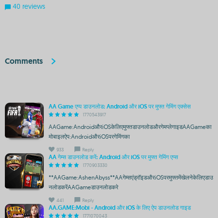
40 reviews
Comments
AA Game एप्प डाउनलोड: Android और iOS पर मुफ्त गेमिंग एक्सेस
1770543917
AAGame:AndroidऔरiOSकेलिएमुफ्तडाउनलोडऔरगेमप्लेगाइडAAGameका
मोबाइलऐप:AndroidऔरiOSपरगेमिंगका
933
Reply
AA गेम्स डाउनलोड करें: Android और iOS पर मुफ्त गेमिंग एप्स
1770903330
**AAGame:AshenAbyss**AAगेम्सएंड्रॉइडऔरiOSपरमुफ्तमेंखेलनेकेलिएडाउ
नलोडकरेंAAGameडाउनलोडकरे
441
Reply
AA.GAME:Mobi - Android और iOS के लिए ऐप डाउनलोड गाइड
1771070043