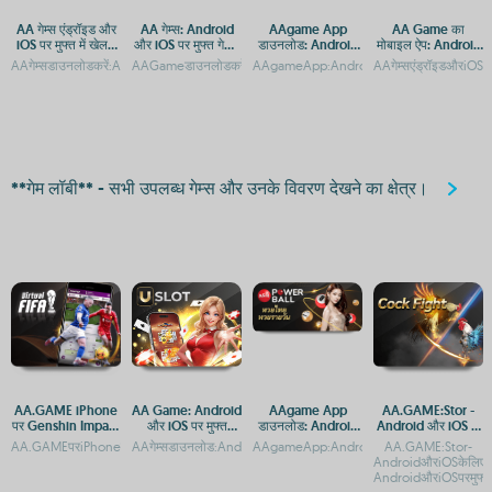
AA गेम्स एंड्रॉइड और
AA गेम्स: Android
AAgame App
AA Game का
iOS पर मुफ्त में खेलने
और iOS पर मुफ्त गेमिंग
डाउनलोड: Android
मोबाइल ऐप: Android
के लिए डाउनलोड करें
का आनंद
और iOS के लिए मुफ्त
और iOS पर डाउनलोड
AAगेम्सडाउनलोडकरें:AndroidऔरiOSपरमुफ्तगेमिंगएप्सAAगेम्स:एंड्रॉइडऔरiOSपरमुफ्तगेमिंगकाआनंद
AAGameडाउनलोडकरें:AndroidऔरiOSकेलिएमुफ्तगेमिंगऐपAAGame:And
AAgameApp:AndroidऔरiOSकेलिएगेमिंगप्ले
AAगेम्सएंड्रॉइडऔरiOSप
गेमिंग प्लेटफॉर्म
करें
**गेम लॉबी** - सभी उपलब्ध गेम्स और उनके विवरण देखने का क्षेत्र।
AA.GAME iPhone
AA Game: Android
AAgame App
AA.GAME:Stor -
पर Genshin Impact
और iOS पर मुफ्त
डाउनलोड: Android
Android और iOS के
APK डाउनलोड और
डाउनलोड और एक्सेस
और iOS के लिए गेमिंग
लिए मुफ्त गेम डाउनलोड
AA.GAMEपरiPhoneकेलिएAPKडाउनलोडऔरइंस्टॉलगाइड
AAगेम्सडाउनलोड:AndroidऔरiOSपरमुफ्तगेमिंगऐपAAगेम्सडाउनलोडकरें:And
AAgameApp:AndroidऔरiOSपरमुफ्तगेमडाउनलो
AA.GAME:Stor-
गेमिंग गाइड
गाइड
प्लेटफ़ॉर्म
AndroidऔरiOSकेलिए
AndroidऔरiOSपरमुफ्त