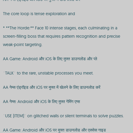
The core loop is tense exploration and
* **The Horde:** Face 10 intense stages, each culminating in a
screen-filling boss that requires pattern recognition and precise
weak-point targeting.
AA Game: Android और iOS के लिए मुफ्त डाउनलोड और प्ले
`TALK` to the rare, unstable processes you meet.
AA गेम्स एंड्रॉइड और iOS पर मुफ्त में खेलने के लिए डाउनलोड करें
AA गेम्स: Android और iOS के लिए मुफ्त गेमिंग एप्स
`USE [ITEM]` on glitched walls or silent terminals to solve puzzles.
AA Game: Android और iOS पर मुफ्त डाउनलोड और एक्सेस गाइड