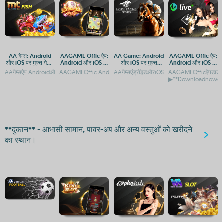
AA गेम्स: Android
AAGAME Offic ऐप:
AA Game: Android
AAGAME Offic ऐप:
और iOS पर मुफ्त गेमिंग
Android और iOS पर
और iOS पर मुफ्त
Android और iOS पर
ऐप्स का अनुभव
मुफ्त डाउनलोड
डाउनलोड और एक्सेस
डाउनलोड करें
AAगेम्सऐप:AndroidऔरiOSपरमुफ्तगेमिंगकAAगेम्सएंड्रॉइडऔरiOSपरमुफ्तमेंडाउनलोडकरेंAAगेम्स:एंड
AAGAMEOffic:AndroidऔरiOSकेलिएऐपडाउनलोडकरेंAAGAMEOfficऐपडा
AAगेम्सएंड्रॉइडऔरiOSपरमुफ्तमAAगेम्सकामज़ाल
AAGAMEOfficऐपडाउनल
गाइड
▶**Downloadnowo
**दुकान** - आभासी सामान, पावर-अप और अन्य वस्तुओं को खरीदने
का स्थान।