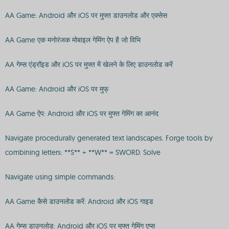
AA Game: Android और iOS पर मुफ्त डाउनलोड और एक्सेस
AA Game एक मनोरंजक मोबाइल गेमिंग ऐप है जो विभि
AA गेम्स एंड्रॉइड और iOS पर मुफ्त में खेलने के लिए डाउनलोड करें
AA Game: Android और iOS पर मुफ्
AA Game ऐप: Android और iOS पर मुफ्त गेमिंग का आनंद
Navigate procedurally generated text landscapes. Forge tools by
combining letters: **S** + **W** = SWORD. Solve
Navigate using simple commands:
AA Game कैसे डाउनलोड करें: Android और iOS गाइड
AA गेम्स डाउनलोड: Android और iOS पर मुफ्त गेमिंग एप्स