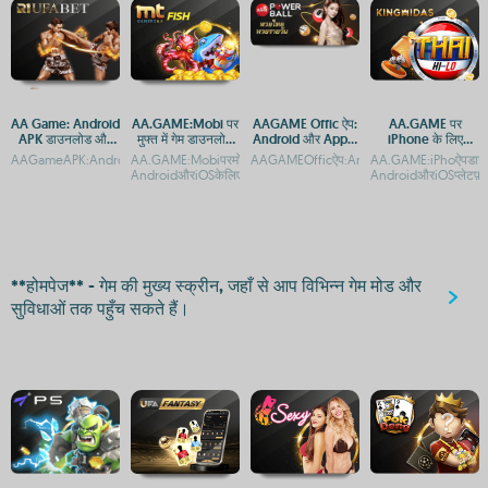
AA Game: Android
AA.GAME:Mobi पर
AAGAME Offic ऐप:
AA.GAME पर
APK डाउनलोड और
मुफ्त में गेम डाउनलोड
Android और Apple
iPhone के लिए
iOS एक्सेस गाइड
करें - Android और
पर डाउनलोड करें
Android ऐप्स कैसे
AAGameAPK:AndroidऔरiOSपरडाउनलोडकरेंAAGameAPK:AndroidऔरiOSपरमुफ्तडाउनल
AA.GAME:Mobiपरमोबाइलगेमिंगकाआनंदलें-
AAGAMEOfficऐप:AndroidऔरiOSपरडाउनलोड
AA.GAME:iPhoऐपडाउ
iOS के लिए एक्सेस
डाउनलोड करें
AndroidऔरiOSकेलिएएक्सेसAA.GAME:Mobiपरमुफ्तमेंगेम्सडा
AndroidऔरiOSप्लेटफ
**होमपेज** - गेम की मुख्य स्क्रीन, जहाँ से आप विभिन्न गेम मोड और
सुविधाओं तक पहुँच सकते हैं।