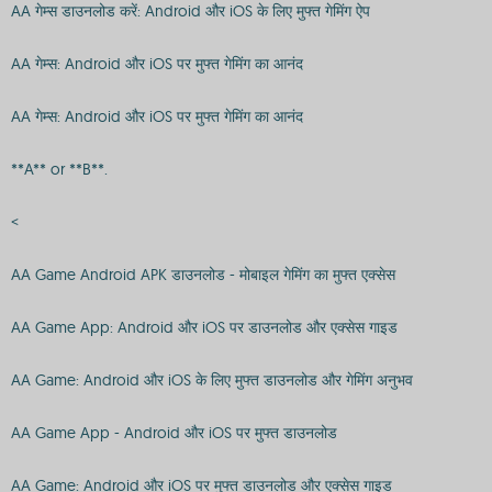
AA गेम्स डाउनलोड करें: Android और iOS के लिए मुफ्त गेमिंग ऐप
AA गेम्स: Android और iOS पर मुफ्त गेमिंग का आनंद
AA गेम्स: Android और iOS पर मुफ्त गेमिंग का आनंद
**A** or **B**.
<
AA Game Android APK डाउनलोड - मोबाइल गेमिंग का मुफ्त एक्सेस
AA Game App: Android और iOS पर डाउनलोड और एक्सेस गाइड
AA Game: Android और iOS के लिए मुफ्त डाउनलोड और गेमिंग अनुभव
AA Game App - Android और iOS पर मुफ्त डाउनलोड
AA Game: Android और iOS पर मुफ्त डाउनलोड और एक्सेस गाइड