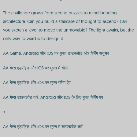
The challenge grows from serene puzzles to mind-bending
architecture. Can you build a staircase of thought to ascend? Can
you sketch a lever to move the unmovable? The light awaits, but the
only way forward is to design it.
AA Game: Android और iOS पर मुफ्त डाउनलोड और गेमिंग अनुभव
AA गेम्स एंड्रॉइड और iOS पर मुफ्त में खेलें
AA गेम्स एंड्रॉइड और iOS पर मुफ्त गेमिंग ऐप
AA गेम्स डाउनलोड करें: Android और iOS के लिए मुफ्त गेमिंग ऐप
<
AA गेम्स एंड्रॉइड और iOS पर मुफ्त में डाउनलोड करें