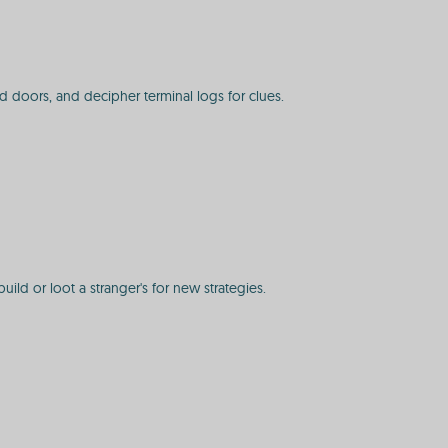
d doors, and decipher terminal logs for clues.
ld or loot a stranger's for new strategies.