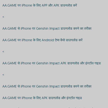
AA.GAME पर iPhone के लिए APP और APK डाउनलोड करें
<
AA.GAME से iPhone पर Genshin Impact डाउनलोड करने का तरीका
AA.GAME पर iPhone के लिए Android ऐप्स कैसे डाउनलोड करें
<
AA.GAME से iPhone पर Genshin Impact APK डाउनलोड और इंस्टॉल गाइड
<
AA.GAME से iPhone पर Genshin Impact डाउनलोड करने का तरीका
AA.GAME पर iPhone के लिए APK डाउनलोड और इंस्टॉल गाइड