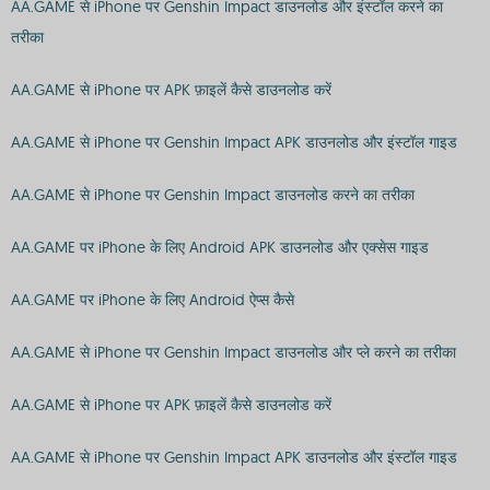
AA.GAME से iPhone पर Genshin Impact डाउनलोड और इंस्टॉल करने का
तरीका
AA.GAME से iPhone पर APK फ़ाइलें कैसे डाउनलोड करें
AA.GAME से iPhone पर Genshin Impact APK डाउनलोड और इंस्टॉल गाइड
AA.GAME से iPhone पर Genshin Impact डाउनलोड करने का तरीका
AA.GAME पर iPhone के लिए Android APK डाउनलोड और एक्सेस गाइड
AA.GAME पर iPhone के लिए Android ऐप्स कैसे
AA.GAME से iPhone पर Genshin Impact डाउनलोड और प्ले करने का तरीका
AA.GAME से iPhone पर APK फ़ाइलें कैसे डाउनलोड करें
AA.GAME से iPhone पर Genshin Impact APK डाउनलोड और इंस्टॉल गाइड