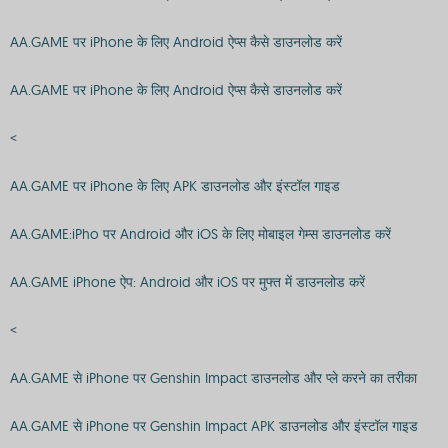
AA.GAME पर iPhone के लिए Android ऐप्स कैसे डाउनलोड करें
AA.GAME पर iPhone के लिए Android ऐप्स कैसे डाउनलोड करें
<
AA.GAME पर iPhone के लिए APK डाउनलोड और इंस्टॉल गाइड
AA.GAME:iPho पर Android और iOS के लिए मोबाइल गेम्स डाउनलोड करें
AA.GAME iPhone ऐप: Android और iOS पर मुफ्त में डाउनलोड करें
<
AA.GAME से iPhone पर Genshin Impact डाउनलोड और प्ले करने का तरीका
AA.GAME से iPhone पर Genshin Impact APK डाउनलोड और इंस्टॉल गाइड