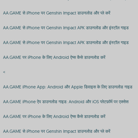
AA.GAME से iPhone पर Genshin Impact डाउनलोड और प्ले करें
AA.GAME से iPhone पर Genshin Impact APK डाउनलोड और इंस्टॉल गाइड
AA.GAME से iPhone पर Genshin Impact APK डाउनलोड और इंस्टॉल गाइड
AA.GAME पर iPhone के लिए Android ऐप्स कैसे डाउनलोड करें
<
AA.GAME iPhone App: Android और Apple डिवाइस के लिए डाउनलोड गाइड
AA.GAME iPhone ऐप डाउनलोड गाइड: Android और iOS प्लेटफ़ॉर्म पर एक्सेस
AA.GAME पर iPhone के लिए Android ऐप्स कैसे डाउनलोड करें
AA.GAME से iPhone पर Genshin Impact डाउनलोड और प्ले करें