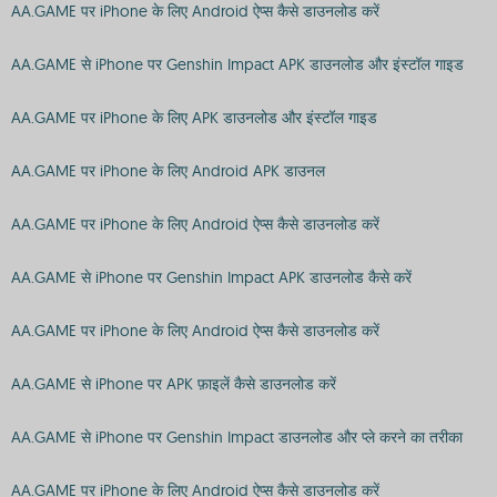
AA.GAME पर iPhone के लिए Android ऐप्स कैसे डाउनलोड करें
AA.GAME से iPhone पर Genshin Impact APK डाउनलोड और इंस्टॉल गाइड
AA.GAME पर iPhone के लिए APK डाउनलोड और इंस्टॉल गाइड
AA.GAME पर iPhone के लिए Android APK डाउनल
AA.GAME पर iPhone के लिए Android ऐप्स कैसे डाउनलोड करें
AA.GAME से iPhone पर Genshin Impact APK डाउनलोड कैसे करें
AA.GAME पर iPhone के लिए Android ऐप्स कैसे डाउनलोड करें
AA.GAME से iPhone पर APK फ़ाइलें कैसे डाउनलोड करें
AA.GAME से iPhone पर Genshin Impact डाउनलोड और प्ले करने का तरीका
AA.GAME पर iPhone के लिए Android ऐप्स कैसे डाउनलोड करें