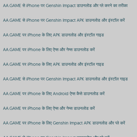
AA.GAME से iPhone पर Genshin Impact डाउनलोड और प्ले करने का तरीका
AA.GAME से iPhone पर Genshin Impact APK डाउनलोड और इंस्टॉल करें
AA.GAME पर iPhone के लिए APK डाउनलोड और इंस्टॉल गाइड
AA.GAME पर iPhone के लिए ऐप्स और गेम्स डाउनलोड करें
AA.GAME पर iPhone के लिए APK डाउनलोड और इंस्टॉल गाइड
AA.GAME से iPhone पर Genshin Impact APK डाउनलोड और इंस्टॉल गाइड
AA.GAME पर iPhone के लिए Android ऐप्स कैसे डाउनलोड करें
AA.GAME पर iPhone के लिए ऐप्स और गेम्स डाउनलोड करें
AA.GAME पर iPhone के लिए Genshin Impact APK डाउनलोड और प्ले करें