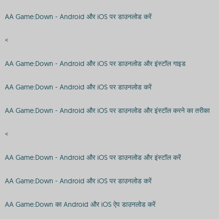
AA Game:Down - Android और iOS पर डाउनलोड करें
<
AA Game:Down - Android और iOS पर डाउनलोड और इंस्टॉल गाइड
AA Game:Down - Android और iOS पर डाउनलोड करें
AA Game:Down - Android और iOS पर डाउनलोड और इंस्टॉल करने का तरीका
<
AA Game:Down - Android और iOS पर डाउनलोड और इंस्टॉल करें
AA Game:Down - Android और iOS पर डाउनलोड करें
AA Game:Down का Android और iOS ऐप डाउनलोड करें