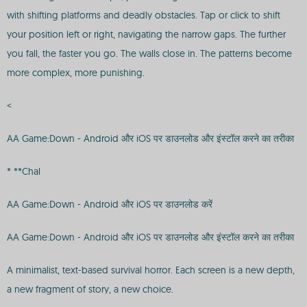
with shifting platforms and deadly obstacles. Tap or click to shift
your position left or right, navigating the narrow gaps. The further
you fall, the faster you go. The walls close in. The patterns become
more complex, more punishing.
<
AA Game:Down - Android और iOS पर डाउनलोड और इंस्टॉल करने का तरीका
* **Chal
AA Game:Down - Android और iOS पर डाउनलोड करें
AA Game:Down - Android और iOS पर डाउनलोड और इंस्टॉल करने का तरीका
A minimalist, text-based survival horror. Each screen is a new depth,
a new fragment of story, a new choice.