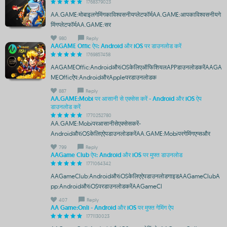
1768379023
AA.GAME:मोबाइलगेमिंगकाविश्वसनीयप्लेटफॉर्मAA.GAME:आपकाविश्वसनीयगे
मिंगप्लेटफॉर्मAA.GAME:सर
980
Reply
AAGAME Offic ऐप: Android और iOS पर डाउनलोड करें
1769857458
AAGAMEOffic:AndroidऔरiOSकेलिएऑफिशियलAPPडाउनलोडकरेंAAGA
MEOfficऐप:AndroidऔरAppleपरडाउनलोडक
887
Reply
AA.GAME:Mobi पर आसानी से एक्सेस करें - Android और iOS ऐप
डाउनलोड करें
1770252780
AA.GAME:Mobiपरआसानीसेएक्सेसकरें-
AndroidऔरiOSकेलिएऐपडाउनलोडकरेंAA.GAME:Mobiपरगेमिंगएप्सऔर
799
Reply
AAGame Club ऐप: Android और iOS पर मुफ्त डाउनलोड
1771064342
AAGameClub:AndroidऔरiOSकेलिएऐपडाउनलोडगाइडAAGameClubA
pp:AndroidऔरiOSपरडाउनलोडकरेंAAGameCl
407
Reply
AA Game:Onli - Android और iOS पर मुफ्त गेमिंग ऐप
1771130023