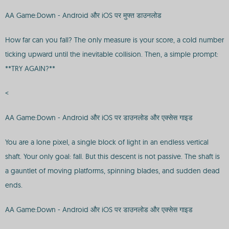
AA Game:Down - Android और iOS पर मुफ्त डाउनलोड
How far can you fall? The only measure is your score, a cold number
ticking upward until the inevitable collision. Then, a simple prompt:
**TRY AGAIN?**
<
AA Game:Down - Android और iOS पर डाउनलोड और एक्सेस गाइड
You are a lone pixel, a single block of light in an endless vertical
shaft. Your only goal: fall. But this descent is not passive. The shaft is
a gauntlet of moving platforms, spinning blades, and sudden dead
ends.
AA Game:Down - Android और iOS पर डाउनलोड और एक्सेस गाइड