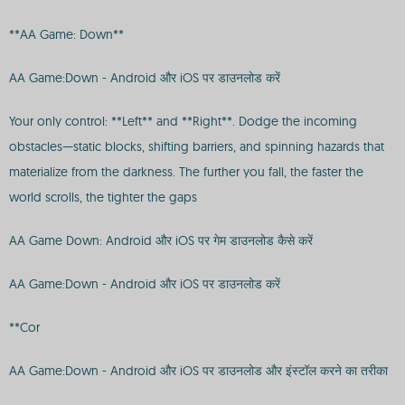
**AA Game: Down**
AA Game:Down - Android और iOS पर डाउनलोड करें
Your only control: **Left** and **Right**. Dodge the incoming
obstacles—static blocks, shifting barriers, and spinning hazards that
materialize from the darkness. The further you fall, the faster the
world scrolls, the tighter the gaps
AA Game Down: Android और iOS पर गेम डाउनलोड कैसे करें
AA Game:Down - Android और iOS पर डाउनलोड करें
**Cor
AA Game:Down - Android और iOS पर डाउनलोड और इंस्टॉल करने का तरीका