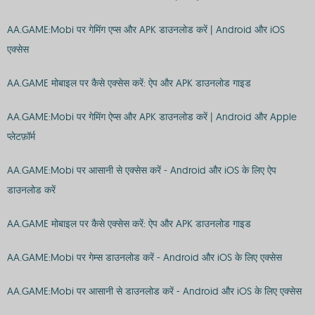
AA.GAME:Mobi पर गेमिंग एप्स और APK डाउनलोड करें | Android और iOS
एक्सेस
AA.GAME मोबाइल पर कैसे एक्सेस करें: ऐप और APK डाउनलोड गाइड
AA.GAME:Mobi पर गेमिंग ऐप्स और APK डाउनलोड करें | Android और Apple
प्लेटफ़ॉर्म
AA.GAME:Mobi पर आसानी से एक्सेस करें - Android और iOS के लिए ऐप
डाउनलोड करें
AA.GAME मोबाइल पर कैसे एक्सेस करें: ऐप और APK डाउनलोड गाइड
AA.GAME:Mobi पर गेम्स डाउनलोड करें - Android और iOS के लिए एक्सेस
AA.GAME:Mobi पर आसानी से डाउनलोड करें - Android और iOS के लिए एक्सेस