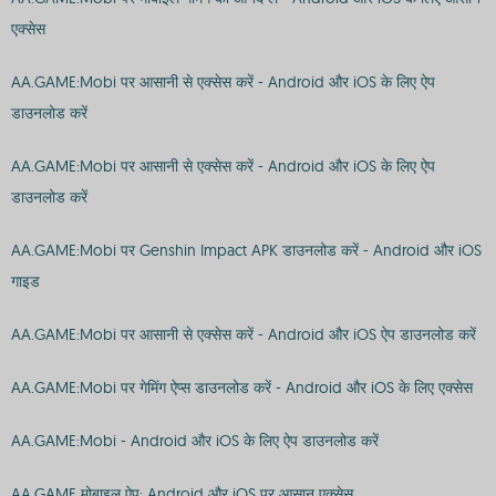
एक्सेस
AA.GAME:Mobi पर आसानी से एक्सेस करें - Android और iOS के लिए ऐप
डाउनलोड करें
AA.GAME:Mobi पर आसानी से एक्सेस करें - Android और iOS के लिए ऐप
डाउनलोड करें
AA.GAME:Mobi पर Genshin Impact APK डाउनलोड करें - Android और iOS
गाइड
AA.GAME:Mobi पर आसानी से एक्सेस करें - Android और iOS ऐप डाउनलोड करें
AA.GAME:Mobi पर गेमिंग ऐप्स डाउनलोड करें - Android और iOS के लिए एक्सेस
AA.GAME:Mobi - Android और iOS के लिए ऐप डाउनलोड करें
AA.GAME मोबाइल ऐप: Android और iOS पर आसान एक्सेस