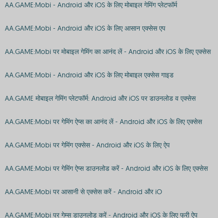
AA.GAME:Mobi - Android और iOS के लिए मोबाइल गेमिंग प्लेटफॉर्म
AA.GAME:Mobi - Android और iOS के लिए आसान एक्सेस एप
AA.GAME:Mobi पर मोबाइल गेमिंग का आनंद लें - Android और iOS के लिए एक्सेस
AA.GAME:Mobi - Android और iOS के लिए मोबाइल एक्सेस गाइड
AA.GAME मोबाइल गेमिंग प्लेटफॉर्म: Android और iOS पर डाउनलोड व एक्सेस
AA.GAME:Mobi पर गेमिंग ऐप्स का आनंद लें - Android और iOS के लिए एक्सेस
AA.GAME:Mobi पर गेमिंग एक्सेस - Android और iOS के लिए ऐप
AA.GAME:Mobi पर गेमिंग ऐप्स डाउनलोड करें - Android और iOS के लिए एक्सेस
AA.GAME:Mobi पर आसानी से एक्सेस करें - Android और iO
AA.GAME:Mobi पर गेम्स डाउनलोड करें - Android और iOS के लिए फ्री ऐप