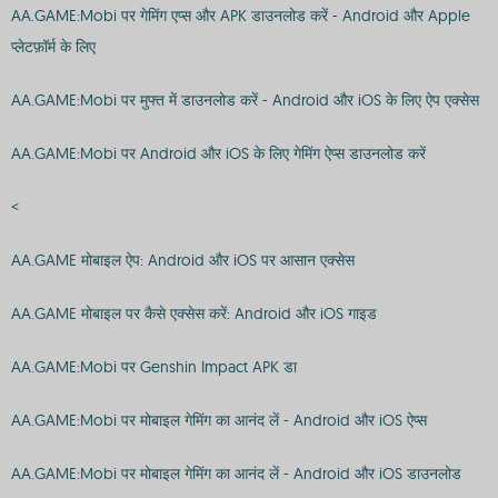
AA.GAME:Mobi पर गेमिंग एप्स और APK डाउनलोड करें - Android और Apple
प्लेटफ़ॉर्म के लिए
AA.GAME:Mobi पर मुफ्त में डाउनलोड करें - Android और iOS के लिए ऐप एक्सेस
AA.GAME:Mobi पर Android और iOS के लिए गेमिंग ऐप्स डाउनलोड करें
<
AA.GAME मोबाइल ऐप: Android और iOS पर आसान एक्सेस
AA.GAME मोबाइल पर कैसे एक्सेस करें: Android और iOS गाइड
AA.GAME:Mobi पर Genshin Impact APK डा
AA.GAME:Mobi पर मोबाइल गेमिंग का आनंद लें - Android और iOS ऐप्स
AA.GAME:Mobi पर मोबाइल गेमिंग का आनंद लें - Android और iOS डाउनलोड