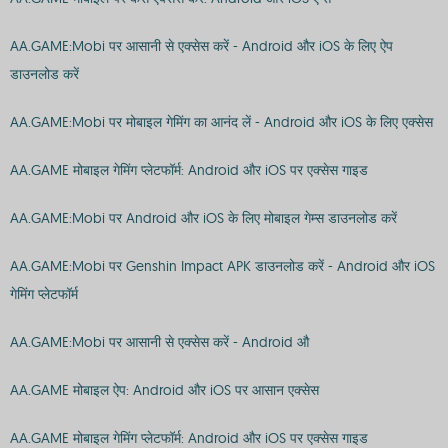
AA.GAME:Mobi पर आसानी से एक्सेस करें - Android और iOS के लिए ऐप
डाउनलोड करें
AA.GAME:Mobi पर मोबाइल गेमिंग का आनंद लें - Android और iOS के लिए एक्सेस
AA.GAME मोबाइल गेमिंग प्लेटफॉर्म: Android और iOS पर एक्सेस गाइड
AA.GAME:Mobi पर Android और iOS के लिए मोबाइल गेम्स डाउनलोड करें
AA.GAME:Mobi पर Genshin Impact APK डाउनलोड करें - Android और iOS
गेमिंग प्लेटफॉर्म
AA.GAME:Mobi पर आसानी से एक्सेस करें - Android औ
AA.GAME मोबाइल ऐप: Android और iOS पर आसान एक्सेस
AA.GAME मोबाइल गेमिंग प्लेटफॉर्म: Android और iOS पर एक्सेस गाइड