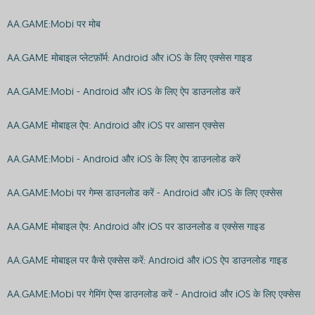
AA.GAME:Mobi पर मोब
AA.GAME मोबाइल प्लेटफ़ॉर्म: Android और iOS के लिए एक्सेस गाइड
AA.GAME:Mobi - Android और iOS के लिए ऐप डाउनलोड करें
AA.GAME मोबाइल ऐप: Android और iOS पर आसान एक्सेस
AA.GAME:Mobi - Android और iOS के लिए ऐप डाउनलोड करें
AA.GAME:Mobi पर गेम्स डाउनलोड करें - Android और iOS के लिए एक्सेस
AA.GAME मोबाइल ऐप: Android और iOS पर डाउनलोड व एक्सेस गाइड
AA.GAME मोबाइल पर कैसे एक्सेस करें: Android और iOS ऐप डाउनलोड गाइड
AA.GAME:Mobi पर गेमिंग ऐप्स डाउनलोड करें - Android और iOS के लिए एक्सेस