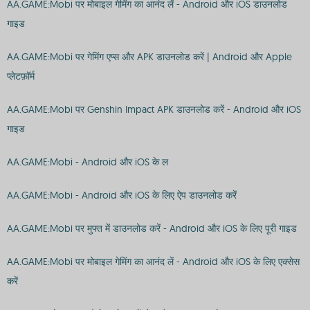
AA.GAME:Mobi पर मोबाइल गेमिंग का आनंद लें - Android और iOS डाउनलोड
गाइड
AA.GAME:Mobi पर गेमिंग एप्स और APK डाउनलोड करें | Android और Apple
प्लेटफ़ॉर्म
AA.GAME:Mobi पर Genshin Impact APK डाउनलोड करें - Android और iOS
गाइड
AA.GAME:Mobi - Android और iOS के ल
AA.GAME:Mobi - Android और iOS के लिए ऐप डाउनलोड करें
AA.GAME:Mobi पर मुफ्त में डाउनलोड करें - Android और iOS के लिए पूरी गाइड
AA.GAME:Mobi पर मोबाइल गेमिंग का आनंद लें - Android और iOS के लिए एक्सेस
करें