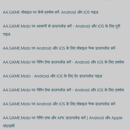
AA.GAME मोबाइल पर कैसे एक्सेस करें: Android और iOS गाइड
AA.GAME:Mobi पर आसानी से डाउनलोड करें - Android और iOS के लिए पूरी
गाइड
AA.GAME:Mobi पर Android और iOS के लिए मोबाइल गेम्स डाउनलोड करें
AA.GAME:Mobi पर गेमिंग ऐप्स डाउनलोड करें - Android और iOS के लिए एक्सेस
AA.GAME:Mobi - Android और iOS के लिए ऐप डाउनलोड गाइड
AA.GAME:Mobi पर गेमिंग ऐप्स डाउनलोड करें - Android और iOS के लिए एक्सेस
AA.GAME:Mobi पर Android और iOS के लिए मोबाइल गेम्स डाउनलोड करें
AA.GAME:Mobi पर गेमिंग एप्स और APK डाउनलोड करें | Android और Apple
प्लेटफ़ॉर्म