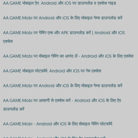
AA.GAME मोबाइल ऐप: Android और iOS पर डाउनलोड व एक्सेस गाइड
AA.GAME:Mobi पर Android और iOS के लिए मोबाइल गेम्स डाउनलोड करें
AA.GAME:Mobi पर गेमिंग एप्स और APK डाउनलोड करें | Android और iOS
एक्सेस
AA.GAME:Mobi पर मोबाइल गेमिंग का आनंद लें - Android और iOS के लिए एक्सेस
AA.GAME मोबाइल प्लेटफ़ॉर्म: Android और iOS पर गेम एक्सेस
AA.GAME:Mobi पर Android और iOS के लिए मोबाइल गेम्स डाउनलोड करें
AA.GAME:Mobi पर आसानी से एक्सेस करें - Android और iOS के लिए ऐप
डाउनलोड करें
AA.GAME:Mobi - Android और iOS के लिए मोबाइल गेमिंग प्लेटफॉर्म