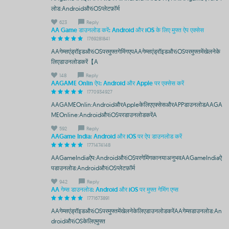
लोड:AndroidऔरiOSप्लेटफ़ॉर्म
623
Reply
AA Game डाउनलोड करें: Android और iOS के लिए मुफ्त ऐप एक्सेस
1769281841
AAगेम्सएंड्रॉइडऔरiOSपरमुफ्तगेमिंगएपAAगेम्सएंड्रॉइडऔरiOSपरमुफ्तमेंखेलनेके
लिएडाउनलोडकरें【A
148
Reply
AAGAME Onlin ऐप: Android और Apple पर एक्सेस करें
1770934927
AAGAMEOnlin:AndroidऔरAppleकेलिएएक्सेसऔरAPPडाउनलोडAAGA
MEOnline:AndroidऔरiOSपरडाउनलोडकरेंA
592
Reply
AAGame India: Android और iOS पर ऐप डाउनलोड करें
1771474148
AAGameIndiaऐप:AndroidऔरiOSपरगेमिंगकानयाअनुभवAAGameIndiaऐ
पडाउनलोड:AndroidऔरiOSप्लेटफ़ॉर्म
942
Reply
AA गेम्स डाउनलोड: Android और iOS पर मुफ्त गेमिंग एप्स
1771673891
AAगेम्सएंड्रॉइडऔरiOSपरमुफ्तमेंखेलनेकेलिएडाउनलोडकरेंAAगेम्सडाउनलोड:An
droidऔरiOSकेलिएमुफ्त