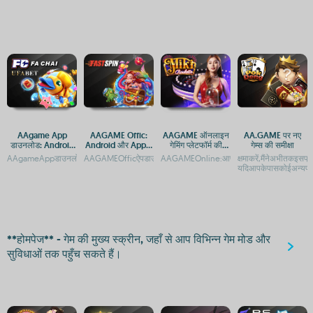
AAgame App
AAGAME Offic:
AAGAME ऑनलाइन
AA.GAME पर नए
डाउनलोड: Android
Android और Apple
गेमिंग प्लेटफॉर्म की
गेम्स की समीक्षा
और iOS के लिए गेमिंग
के लिए ऐप डाउनलोड
समीक्षा
AAgameAppडाउनलोड:AndroidऔरiOSकेलिएगेमिंगप्लेटफ़ॉर्मAAgameApp:AndroidऔरiOSकेलिएगे
AAGAMEOfficऐपडाउनलोड:AndroidऔरiOSप्लेटफ़ॉर्मगाइडAAGAMEOf
AAGAMEOnline:आपकागेमिंगमनोरंजनगंतव्यSt
क्षमाकरें,मैंनेअभीतकइसप्
प्लेटफ़ॉर्म
गाइड
यदिआपकेपासकोईअन्यप्र
**होमपेज** - गेम की मुख्य स्क्रीन, जहाँ से आप विभिन्न गेम मोड और
सुविधाओं तक पहुँच सकते हैं।