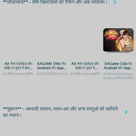
**लीडरबोर्ड** - शीर्ष खिलाड़ियों की रैंकिंग और अंक तालिका।
AA गेम्स एंड्रॉइड और
AAGAME Offic ऐप:
AA गेम्स एंड्रॉइड और
AAGame Club ऐप:
iOS पर मुफ्त में खेलने
Android और Apple
iOS पर मुफ्त में
Android और Apple
के लिए डाउनलोड करें
पर डाउनलोड करें
डाउनलोड करें
प्लेटफ़ॉर्म पर एक्सेस
AAगेम्स:AndroidऔरiOSकेलिएमुफ्तगेमिंगऐपAAगेम्सडाउनलोड:AndroidऔरiOSपरमुफ्तगेमिंगएप्सA
AAGAMEOffic:AndroidऔरiOSकेलिएऑफिशियलAPPडाउनलोडगाइडAA
AAगेम्स:AndroidऔरiOSकेलिएमुफ्तगेमिंगऐप्
AAGameClubApp:And
गाइड
AndroidऔरiOSप्लेटफ़ॉर
**दुकान** - आभासी सामान, पावर-अप और अन्य वस्तुओं को खरीदने
का स्थान।