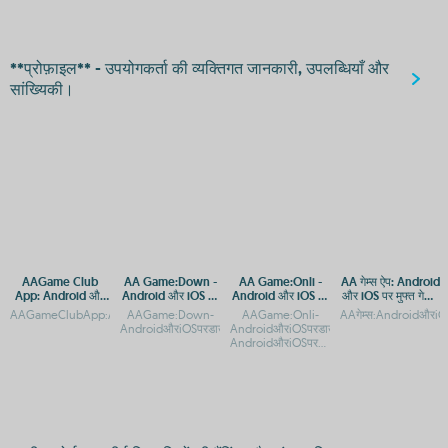
**प्रोफ़ाइल** - उपयोगकर्ता की व्यक्तिगत जानकारी, उपलब्धियाँ और
सांख्यिकी।
AAGame Club
AA Game:Down -
AA Game:Onli -
AA गेम्स ऐप: Android
App: Android और
Android और iOS पर
Android और iOS पर
और iOS पर मुफ्त गेमिंग
iOS के लिए डाउनलोड
डाउनलोड और एक्सेस
मुफ्त गेमिंग एप
का आनंद
AAGameClubApp:AndroidऔरiOSपरमुफ्तडाउनलोडAAGameClubApp:AndroidऔरiOSके
AAGame:Down-
AAGame:Onli-
AAगेम्स:AndroidऔरiOSप
गाइड
गाइड
AndroidऔरiOSपरडाउनलोडऔरइंस्टॉलगाइड
AndroidऔरiOSपरडाउनलोडकरेंAAGame:Onli
AndroidऔरiOSपरडाउनलोडकरेंAAGame:Onli
An