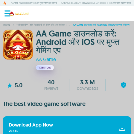
AA गेम्स: ANDROID और IOS पर मुफ्त गेमिंग का आनंद
AAGAME CLUB APP DOWNLOAD: ANDROID & IOS प्लेटफ़ॉर्म एक्सेस गाइड
HOME
/
**लीडरबोर्ड** - शीर्ष खिलाड़ियों की रैंकिंग और अंक तालिका।
/
AA GAME डाउनलोड करें: ANDROID और IOS पर मुफ्त गेमिंग एप
AA Game डाउनलोड करें:
Android और iOS पर मुफ्त
गेमिंग एप
AA Game
#2
EDITORS
40
3.3 M
5.0
reviews
downloads
The best video game software
Download App Now
20.3.1.6