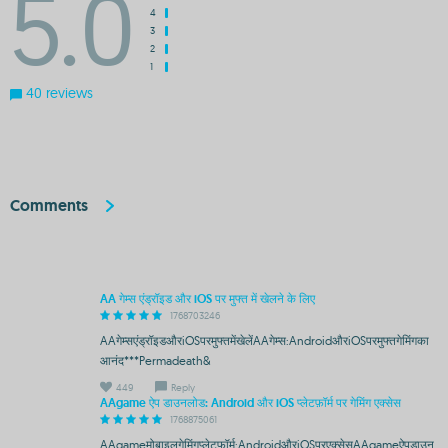
5.0
4
3
2
1
40 reviews
Comments
AA गेम्स एंड्रॉइड और iOS पर मुफ्त में खेलने के लिए
1768703246
AAगेम्सएंड्रॉइडऔरiOSपरमुफ्तमेंखेलेंAAगेम्स:AndroidऔरiOSपरमुफ्तगेमिंगका
आनंद***Permadeath&
449
Reply
AAgame ऐप डाउनलोड: Android और iOS प्लेटफ़ॉर्म पर गेमिंग एक्सेस
1768875061
AAgameमोबाइलगेमिंगप्लेटफॉर्म:AndroidऔरiOSपरएक्सेसAAgameऐपडाउन