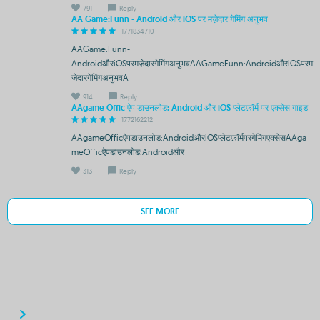
791
Reply
AA Game:Funn - Android और iOS पर मज़ेदार गेमिंग अनुभव
1771834710
AAGame:Funn-
AndroidऔरiOSपरमज़ेदारगेमिंगअनुभवAAGameFunn:AndroidऔरiOSपरम
ज़ेदारगेमिंगअनुभवA
914
Reply
AAgame Offic ऐप डाउनलोड: Android और iOS प्लेटफ़ॉर्म पर एक्सेस गाइड
1772162212
AAgameOfficऐपडाउनलोड:AndroidऔरiOSप्लेटफ़ॉर्मपरगेमिंगएक्सेसAAga
meOfficऐपडाउनलोड:Androidऔर
313
Reply
SEE MORE