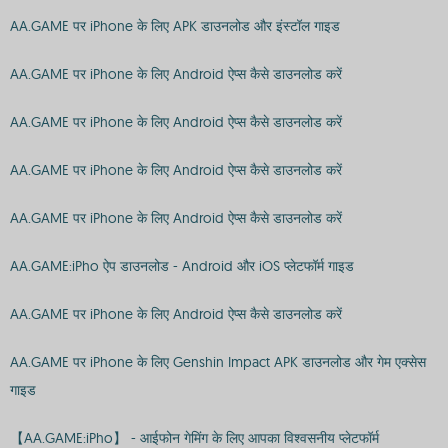
AA.GAME पर iPhone के लिए APK डाउनलोड और इंस्टॉल गाइड
AA.GAME पर iPhone के लिए Android ऐप्स कैसे डाउनलोड करें
AA.GAME पर iPhone के लिए Android ऐप्स कैसे डाउनलोड करें
AA.GAME पर iPhone के लिए Android ऐप्स कैसे डाउनलोड करें
AA.GAME पर iPhone के लिए Android ऐप्स कैसे डाउनलोड करें
AA.GAME:iPho ऐप डाउनलोड - Android और iOS प्लेटफॉर्म गाइड
AA.GAME पर iPhone के लिए Android ऐप्स कैसे डाउनलोड करें
AA.GAME पर iPhone के लिए Genshin Impact APK डाउनलोड और गेम एक्सेस
गाइड
【AA.GAME:iPho】 - आईफोन गेमिंग के लिए आपका विश्वसनीय प्लेटफॉर्म