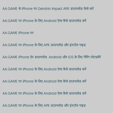
AA.GAME से iPhone पर Genshin Impact APK डाउनलोड कैसे करें
AA.GAME पर iPhone के लिए Android ऐप्स कैसे डाउनलोड करें
AA.GAME iPhone पर
AA.GAME पर iPhone के लिए APK डाउनलोड और इंस्टॉल गाइड
AA.GAME iPhone ऐप डाउनलोड: Android और iOS के लिए गेमिंग प्लेटफ़ॉर्म
AA.GAME पर iPhone के लिए Android ऐप्स कैसे डाउनलोड करें
AA.GAME पर iPhone के लिए Android ऐप्स कैसे डाउनलोड करें
AA.GAME पर iPhone के लिए Android ऐप्स कैसे डाउनलोड करें
AA.GAME पर iPhone के लिए APK डाउनलोड और इंस्टॉल गाइड