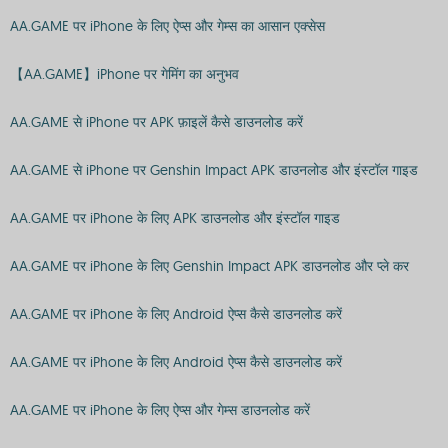
AA.GAME पर iPhone के लिए ऐप्स और गेम्स का आसान एक्सेस
【AA.GAME】iPhone पर गेमिंग का अनुभव
AA.GAME से iPhone पर APK फ़ाइलें कैसे डाउनलोड करें
AA.GAME से iPhone पर Genshin Impact APK डाउनलोड और इंस्टॉल गाइड
AA.GAME पर iPhone के लिए APK डाउनलोड और इंस्टॉल गाइड
AA.GAME पर iPhone के लिए Genshin Impact APK डाउनलोड और प्ले कर
AA.GAME पर iPhone के लिए Android ऐप्स कैसे डाउनलोड करें
AA.GAME पर iPhone के लिए Android ऐप्स कैसे डाउनलोड करें
AA.GAME पर iPhone के लिए ऐप्स और गेम्स डाउनलोड करें