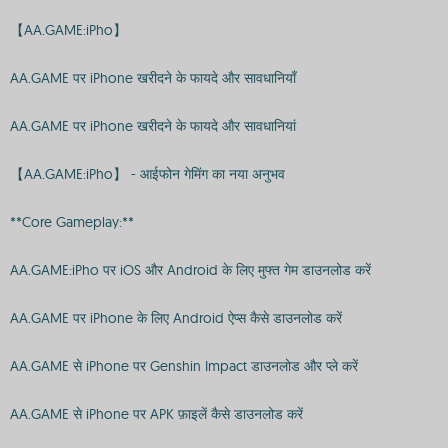
【AA.GAME:iPho】
AA.GAME पर iPhone खरीदने के फायदे और सावधानियाँ
AA.GAME पर iPhone खरीदने के फायदे और सावधानियां
【AA.GAME:iPho】 - आईफोन गेमिंग का नया अनुभव
**Core Gameplay:**
AA.GAME:iPho पर iOS और Android के लिए मुफ्त गेम डाउनलोड करें
AA.GAME पर iPhone के लिए Android ऐप्स कैसे डाउनलोड करें
AA.GAME से iPhone पर Genshin Impact डाउनलोड और प्ले करें
AA.GAME से iPhone पर APK फ़ाइलें कैसे डाउनलोड करें