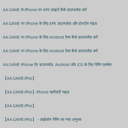
AA.GAME से iPhone पर APK फ़ाइलें कैसे डाउनलोड करें
AA.GAME पर iPhone के लिए APK डाउनलोड और इंस्टॉल गाइड
AA.GAME पर iPhone के लिए Android ऐप्स कैसे डाउनलोड करें
AA.GAME पर iPhone के लिए Android ऐप्स कैसे डाउनलोड करें
AA.GAME iPhone ऐप डाउनलोड: Android और iOS के लिए गेमिंग एक्सेस
【AA.GAME:iPho】
【AA.GAME:iPho】iPhone खरीदारी गाइड
【AA.GAME:iPho】
【AA.GAME:iPho】 - आईफोन गेमिंग का नया अनुभव