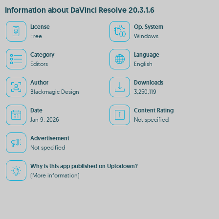
Information about DaVinci Resolve 20.3.1.6
License
Op. System
Free
Windows
Category
Language
Editors
English
Author
Downloads
Blackmagic Design
3,250,119
Date
Content Rating
Jan 9, 2026
Not specified
Advertisement
Not specified
Why is this app published on Uptodown?
(More information)