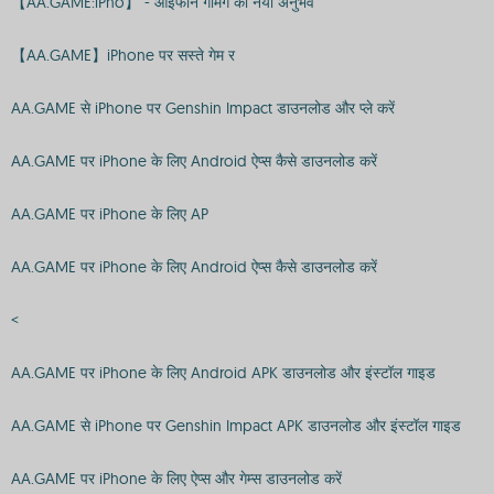
【AA.GAME:iPho】 - आईफोन गेमिंग का नया अनुभव
【AA.GAME】iPhone पर सस्ते गेम र
AA.GAME से iPhone पर Genshin Impact डाउनलोड और प्ले करें
AA.GAME पर iPhone के लिए Android ऐप्स कैसे डाउनलोड करें
AA.GAME पर iPhone के लिए AP
AA.GAME पर iPhone के लिए Android ऐप्स कैसे डाउनलोड करें
<
AA.GAME पर iPhone के लिए Android APK डाउनलोड और इंस्टॉल गाइड
AA.GAME से iPhone पर Genshin Impact APK डाउनलोड और इंस्टॉल गाइड
AA.GAME पर iPhone के लिए ऐप्स और गेम्स डाउनलोड करें