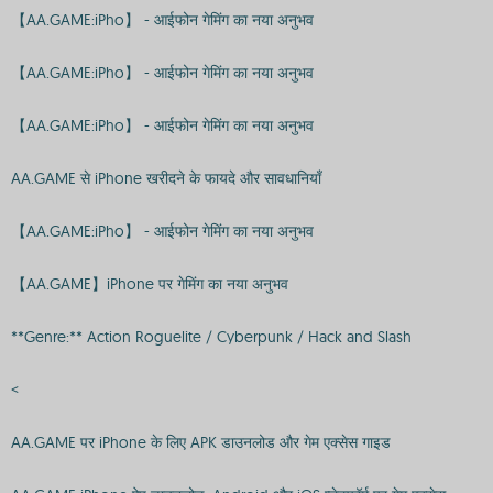
【AA.GAME:iPho】 - आईफोन गेमिंग का नया अनुभव
【AA.GAME:iPho】 - आईफोन गेमिंग का नया अनुभव
【AA.GAME:iPho】 - आईफोन गेमिंग का नया अनुभव
AA.GAME से iPhone खरीदने के फायदे और सावधानियाँ
【AA.GAME:iPho】 - आईफोन गेमिंग का नया अनुभव
【AA.GAME】iPhone पर गेमिंग का नया अनुभव
**Genre:** Action Roguelite / Cyberpunk / Hack and Slash
<
AA.GAME पर iPhone के लिए APK डाउनलोड और गेम एक्सेस गाइड