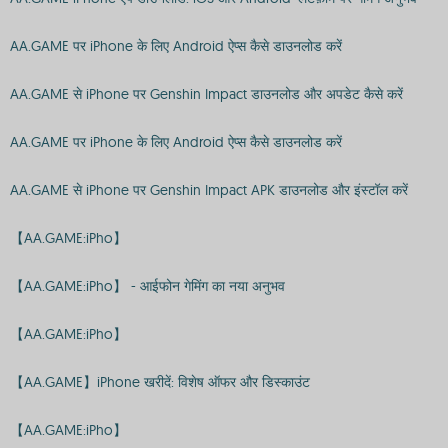
AA.GAME पर iPhone के लिए Android ऐप्स कैसे डाउनलोड करें
AA.GAME से iPhone पर Genshin Impact डाउनलोड और अपडेट कैसे करें
AA.GAME पर iPhone के लिए Android ऐप्स कैसे डाउनलोड करें
AA.GAME से iPhone पर Genshin Impact APK डाउनलोड और इंस्टॉल करें
【AA.GAME:iPho】
【AA.GAME:iPho】 - आईफोन गेमिंग का नया अनुभव
【AA.GAME:iPho】
【AA.GAME】iPhone खरीदें: विशेष ऑफर और डिस्काउंट
【AA.GAME:iPho】