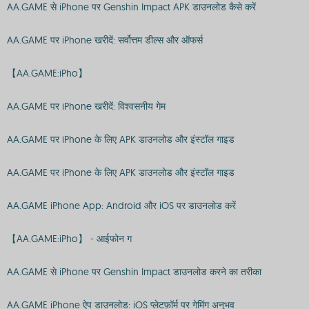
AA.GAME से iPhone पर Genshin Impact APK डाउनलोड कैसे करें
AA.GAME पर iPhone खरीदें: सर्वोत्तम डील्स और ऑफर्स
【AA.GAME:iPho】
AA.GAME पर iPhone खरीदें: विश्वसनीय गेम
AA.GAME पर iPhone के लिए APK डाउनलोड और इंस्टॉल गाइड
AA.GAME पर iPhone के लिए APK डाउनलोड और इंस्टॉल गाइड
AA.GAME iPhone App: Android और iOS पर डाउनलोड करें
【AA.GAME:iPho】 - आईफोन ग
AA.GAME से iPhone पर Genshin Impact डाउनलोड करने का तरीका
AA.GAME iPhone ऐप डाउनलोड: iOS प्लेटफ़ॉर्म पर गेमिंग अनुभव