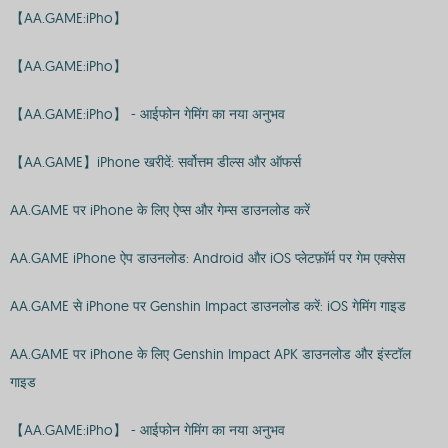
【AA.GAME:iPho】
【AA.GAME:iPho】
【AA.GAME:iPho】 - आईफोन गेमिंग का नया अनुभव
【AA.GAME】iPhone खरीदें: सर्वोत्तम डील्स और ऑफर्स
AA.GAME पर iPhone के लिए ऐप्स और गेम्स डाउनलोड करें
AA.GAME iPhone ऐप डाउनलोड: Android और iOS प्लेटफ़ॉर्म पर गेम एक्सेस
AA.GAME से iPhone पर Genshin Impact डाउनलोड करें: iOS गेमिंग गाइड
AA.GAME पर iPhone के लिए Genshin Impact APK डाउनलोड और इंस्टॉल
गाइड
【AA.GAME:iPho】 - आईफोन गेमिंग का नया अनुभव