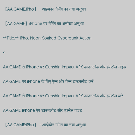
【AA.GAME:iPho】 - आईफोन गेमिंग का नया अनुभव
【AA.GAME】iPhone पर गेमिंग का अनोखा अनुभव
**Title:** iPho: Neon-Soaked Cyberpunk Action
<
AA.GAME से iPhone पर Genshin Impact APK डाउनलोड और इंस्टॉल गाइड
AA.GAME पर iPhone के लिए ऐप्स और गेम्स डाउनलोड करें
AA.GAME से iPhone पर Genshin Impact APK डाउनलोड और इंस्टॉल करें
AA.GAME iPhone ऐप डाउनलोड और एक्सेस गाइड
【AA.GAME:iPho】 - आईफोन गेमिंग का नया अनुभव