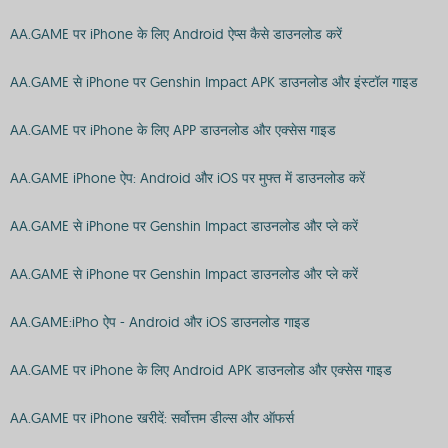
AA.GAME पर iPhone के लिए Android ऐप्स कैसे डाउनलोड करें
AA.GAME से iPhone पर Genshin Impact APK डाउनलोड और इंस्टॉल गाइड
AA.GAME पर iPhone के लिए APP डाउनलोड और एक्सेस गाइड
AA.GAME iPhone ऐप: Android और iOS पर मुफ्त में डाउनलोड करें
AA.GAME से iPhone पर Genshin Impact डाउनलोड और प्ले करें
AA.GAME से iPhone पर Genshin Impact डाउनलोड और प्ले करें
AA.GAME:iPho ऐप - Android और iOS डाउनलोड गाइड
AA.GAME पर iPhone के लिए Android APK डाउनलोड और एक्सेस गाइड
AA.GAME पर iPhone खरीदें: सर्वोत्तम डील्स और ऑफर्स