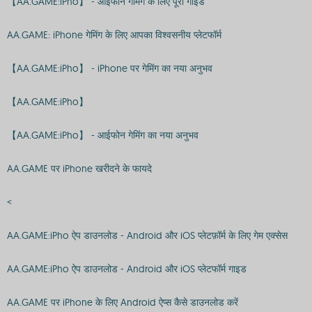
【AA.GAME:iPho】 - आईफोन गेमिंग के लिए पूरी गाइड
AA.GAME: iPhone गेमिंग के लिए आपका विश्वसनीय प्लेटफॉर्म
【AA.GAME:iPho】 - iPhone पर गेमिंग का नया अनुभव
【AA.GAME:iPho】
【AA.GAME:iPho】 - आईफोन गेमिंग का नया अनुभव
AA.GAME पर iPhone खरीदने के फायदे
<
AA.GAME:iPho ऐप डाउनलोड - Android और iOS प्लेटफ़ॉर्म के लिए गेम एक्सेस
AA.GAME:iPho ऐप डाउनलोड - Android और iOS प्लेटफॉर्म गाइड
AA.GAME पर iPhone के लिए Android ऐप्स कैसे डाउनलोड करें