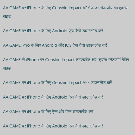
AA.GAME पर iPhone के लिए Genshin Impact APK डाउनलोड और गेम एक्सेस
गाइड
AA.GAME पर iPhone के लिए Android ऐप्स कैसे डाउनलोड करें
AA.GAME:iPho के लिए Android और iOS ऐप्स कैसे डाउनलोड करें
AA.GAME से iPhone पर Genshin Impact डाउनलोड करें: क्रॉस-प्लेटफ़ॉर्म गेमिंग
गाइड
AA.GAME पर iPhone के लिए Genshin Impact APK डाउनलोड करें
AA.GAME पर iPhone के लिए Android ऐप्स कैसे डाउनलोड करें
AA.GAME पर iPhone के लिए ऐप्स और गेम्स डाउनलोड करें
AA.GAME पर iPhone के लिए Android ऐप्स कैसे डाउनलोड करें