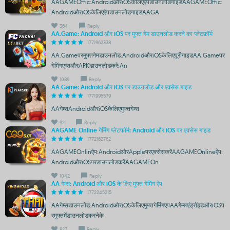
AAGAMEOffic:AndroidऔरiOSकेलिएऐपडाउनलोडगाइडAAGAMEOffic:
AndroidऔरiOSकेलिएऐपडाउनलोडगाइडAAGA
364
Reply
AA.Game: Android और iOS पर मुफ्त गेम डाउनलोड करने का प्लेटफ़ॉर्म
1771962338
AA.Gameपरमुफ्तगेमडाउनलोड:AndroidऔरiOSकेलिएपूरीगाइडAA.Gameपर
गेमिंगएप्सऔरAPKडाउनलोडकरें:An
1089
Reply
AA Game: Android और iOS पर डाउनलोड और एक्सेस गाइड
1771995579
AAगेम्सAndroidऔरiOSकेलिएमुफ्तगेम्स
92
Reply
AAGAME Online गेमिंग प्लेटफॉर्म: Android और iOS पर एक्सेस गाइड
1772162762
AAGAMEOnlinऐप:AndroidऔरAppleपरएक्सेसकरेंAAGAMEOnlineऐप:
AndroidऔरiOSपरडाउनलोडकरेंAAGAMEOn
1042
Reply
AA गेम्स: Android और iOS के लिए मुफ्त गेमिंग ऐप
1772245215
AAगेम्सडाउनलोड:AndroidऔरiOSकेलिएमुफ्तगेमिंगएपAAगेम्सएंड्रॉइडऔरiOSप
रमुफ्तमेंडाउनलोडकरनेके
827
Reply