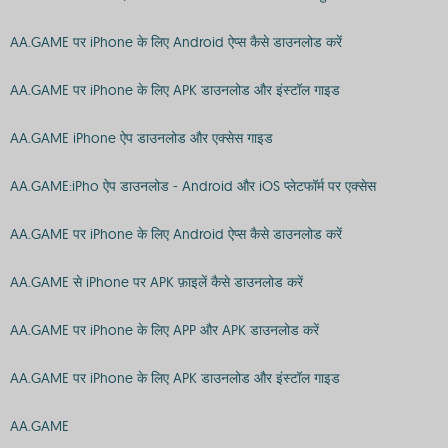
AA.GAME पर iPhone के लिए Android ऐप्स कैसे डाउनलोड करें
AA.GAME पर iPhone के लिए APK डाउनलोड और इंस्टॉल गाइड
AA.GAME iPhone ऐप डाउनलोड और एक्सेस गाइड
AA.GAME:iPho ऐप डाउनलोड - Android और iOS प्लेटफॉर्म पर एक्सेस
AA.GAME पर iPhone के लिए Android ऐप्स कैसे डाउनलोड करें
AA.GAME से iPhone पर APK फ़ाइलें कैसे डाउनलोड करें
AA.GAME पर iPhone के लिए APP और APK डाउनलोड करें
AA.GAME पर iPhone के लिए APK डाउनलोड और इंस्टॉल गाइड
AA.GAME