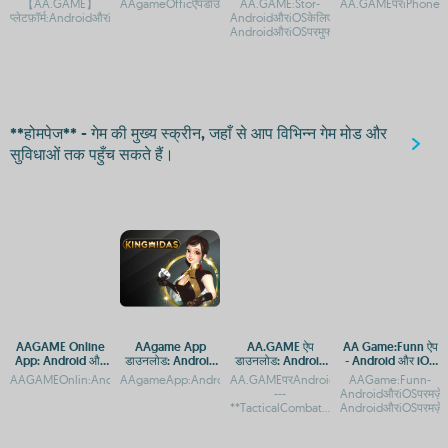
【AA.GAME】
AAgameOfficऐपडाउनलोड:AndroidऔरiOSप्लेटफ़ॉर्मपरगेमिंगएक्सेसA
AA.GAME:Stor-
AA.GAMEपरiPhoneकेलि
Android और iOS
गेमिंग एक्सेस
डाउनलोड करें
APK डाउनलोड करें
प्लेटफ़ॉर्म:AndroidऔरiOSडिवाइसकेलिएएक्सेसगाइडAA.GAMEपरGenshinImpactAPKडाउनलोड
AndroidऔरiOSकेलिएमुफ्तऐपडाउनलोडकरेंAA.G
गाइड
AndroidऔरiOSपरमुफ्तगेम्सडाउ
**होमपेज** - गेम की मुख्य स्क्रीन, जहाँ से आप विभिन्न गेम मोड और
सुविधाओं तक पहुँच सकते हैं।
AAGAME Online
AAgame App
AA.GAME ऐप
AA Game:Funn ऐप
App: Android और
डाउनलोड: Android
डाउनलोड: Android
- Android और iOS
iOS पर डाउनलोड करें
और iOS के लिए गेमिंग
और iOS प्लेटफ़ॉर्म पर
पर मज़ेदार गेम्स का
AAGAMEOnlin:AndroidऔरAppleकेलिएAPPएक्सेसगाइडAAGAMEOnlin:AndroidऔरAppleप
AAgameApp:AndroidऔरiOSपरगेमिंगकाबेहतरीनअनुभवAAgameApp:
AA.GAMEपरAndroidऔरiOSकेलिएऐप्सऔरAPKड
AAGame:Funn-
प्लेटफॉर्म
एक्सेस गाइड
अनुभव
---
AndroidऔरiOSपरमज़ेद
**TacticalCombat:**Real-
AndroidऔरiOSपरमज़ेदा
timepartybattl