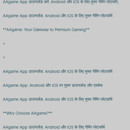
AAgame App डाउनलोड करें: Android और iOS के लिए मुफ्त गेमिंग प्लेटफॉर्
AAgame App डाउनलोड: Android और iOS के लिए मुफ्त गेमिंग प्लेटफॉर्म
**AAgame: Your Gateway to Premium Gaming**
<
<
AAgame App डाउनलोड: Android और iOS के लिए मुफ्त गेमिंग प्लेटफॉर्म
AAgame App: Android और iOS पर मुफ्त डाउनलोड और एक्सेस
AAgame App डाउनलोड: Android और iOS के लिए मुफ्त गेमिंग प्लेटफ़ॉर्म
**Why Choose AAgame?**
AAgame App डाउनलोड: Android और iOS के लिए गेमिंग प्लेटफॉर्म