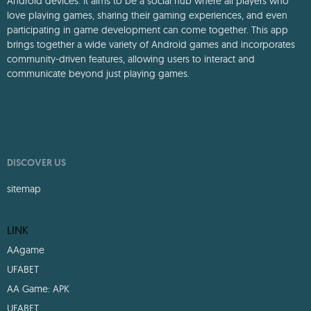
love playing games, sharing their gaming experiences, and even
participating in game development can come together. This app
brings together a wide variety of Android games and incorporates
community-driven features, allowing users to interact and
communicate beyond just playing games.
DISCOVER US
sitemap
LINK
AAgame
UFABET
AA Game: APK
UFABET