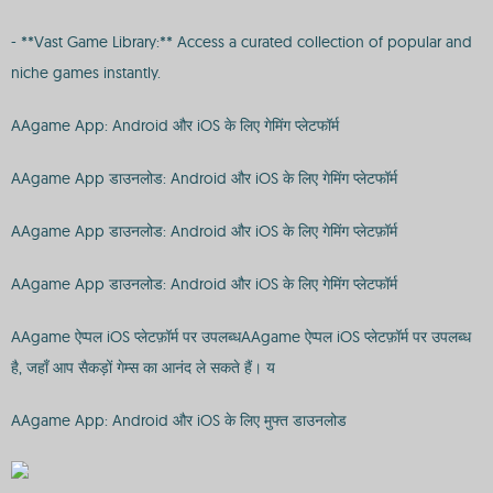
- **Vast Game Library:** Access a curated collection of popular and
niche games instantly.
AAgame App: Android और iOS के लिए गेमिंग प्लेटफॉर्म
AAgame App डाउनलोड: Android और iOS के लिए गेमिंग प्लेटफॉर्म
AAgame App डाउनलोड: Android और iOS के लिए गेमिंग प्लेटफ़ॉर्म
AAgame App डाउनलोड: Android और iOS के लिए गेमिंग प्लेटफॉर्म
AAgame ऐप्पल iOS प्लेटफ़ॉर्म पर उपलब्धAAgame ऐप्पल iOS प्लेटफ़ॉर्म पर उपलब्ध
है, जहाँ आप सैकड़ों गेम्स का आनंद ले सकते हैं। य
AAgame App: Android और iOS के लिए मुफ्त डाउनलोड