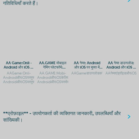
गतिविधियाँ करते हैं।
AA Game:Onli -
AA.GAME मोबाइल
AA गेम्स: Android
AA गेम्स डाउनलोड:
Android और iOS पर
गेमिंग प्लेटफॉर्म:
और iOS पर मुफ्त में
Android और iOS के
मुफ्त गेमिंग एप
Android और iOS पर
डाउनलोड करें और खेलें
लिए मुफ्त गेमिंग ऐप
AAGame:Onli-
AA.GAME:Mobi-
AAGameडाउनलोडकरें:AndroidऔरiOSकेलिएमुफ
AAगेम्सएंड्रॉइडऔरiOSपर
एक्सेस गाइड
AndroidऔरiOSपरमुफ्तगेमिंगएपAAGame:Onli-
AndroidऔरiOSकेलिएऐपडाउनलोडकरेंAA.GAME:Mobi-
AndroidऔरiOSपरमुफ्तडाउनलोडAAGame:Onli
AndroidऔरiOSपरमोबाइलगेमिंगप्लेटफ
**प्रोफ़ाइल** - उपयोगकर्ता की व्यक्तिगत जानकारी, उपलब्धियाँ और
सांख्यिकी।