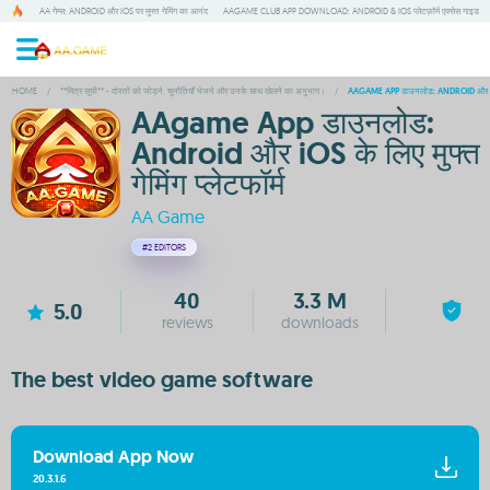
AA गेम्स: ANDROID और IOS पर मुफ्त गेमिंग का आनंद
AAGAME CLUB APP DOWNLOAD: ANDROID & IOS प्लेटफ़ॉर्म एक्सेस गाइड
HOME
/
**मित्र सूची** - दोस्तों को जोड़ने, चुनौतियाँ भेजने और उनके साथ खेलने का अनुभाग।
/
AAGAME APP डाउनलोड: ANDROID और IOS के 
AAgame App डाउनलोड:
Android और iOS के लिए मुफ्त
गेमिंग प्लेटफॉर्म
AA Game
#2
EDITORS
40
3.3 M
5.0
reviews
downloads
The best video game software
Download App Now
20.3.1.6