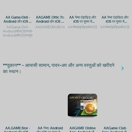
AA Game:Onli -
AAGAME Offic ऐप:
AA गेम्स एंड्रॉइड और
AA गेम्स एंड्रॉइड और
Android और iOS पर
Android और iOS पर
iOS पर मुफ्त में
iOS पर मुफ्त में
मुफ्त डाउनलोड
डाउनलोड गाइड
डाउनलोड करें
डाउनलोड करें
AAGame:Onli-
AAGAMEOfficऐप:AndroidऔरiOSपरमुफ्तडाउनलोडAAGAMEOfficऐप:
AAगेम्सएंड्रॉइडऔरiOSपरमुफ्तमेंखेलनेकेलिए
AAगेम्सएंड्रॉइडऔरiOSप
AndroidऔरiOSपरडाउनलोडकरेंAAGame:Onli-
AndroidऔरiOSपरमुफ्तगेमिंगएपAAGame:Onli-
**दुकान** - आभासी सामान, पावर-अप और अन्य वस्तुओं को खरीदने
का स्थान।
AA.GAME:Stor -
AA गेम्स: Android
AAGAME Online
AAGame Club
Android और iOS के
और iOS पर मुफ्त गेमिंग
App: Android और
App: Android और