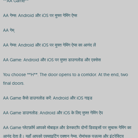
**AA Game**
AA गेम्स: Android और iOS पर मुफ्त गेमिंग ऐप्स
AA गेम्
AA गेम्स: Android और iOS पर मुफ्त गेमिंग ऐप्स का आनंद लें
AA Game: Android और iOS पर मुफ्त डाउनलोड और एक्सेस
You choose **H**. The door opens to a corridor. At the end, two
final doors.
AA Game कैसे डाउनलोड करें: Android और iOS गाइड
AA Game डाउनलोड: Android और iOS के लिए मुफ्त गेमिंग ऐप
AA Game प्लेटफ़ॉर्म आपको मोबाइल और डेस्कटॉप दोनों डिवाइसों पर सुचारू गेमिंग का
आनंद देता है। यहाँ आपको एक्साइटिंग एक्शन गेम्स, रोमांचक पज़ल्स और इंटरेक्टिव