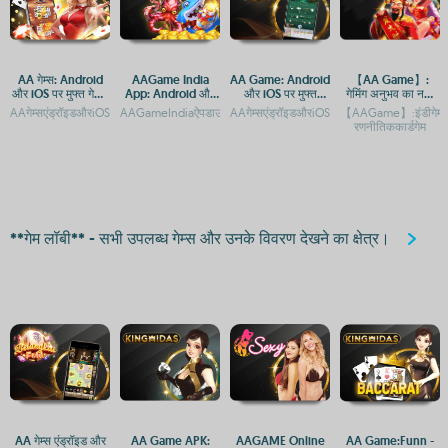
AA गेम्स: Android
AAGame India
AA Game: Android
【AA Game】:
और iOS पर मुफ्त गेमिंग
App: Android और
और iOS पर मुफ्त
गेमिंग अनुभव का नया
ऐप
iOS पर डाउनलोड करें
डाउनलोड और एक्सेस
आयाम
AAगेम्सएंड्रॉइडऔरiOSपरमुफ्तमेंडाउनलोडकरेंAAगेम्स:AndroidऔरiOSपरमुफ्तगेमिंगकाआनंदAAGam
AAGameIndiaऐपडाउनलोड:AndroidऔरiOSप्लेटफॉर्मपरएक्सेसAAGa
AAगेम्सएंड्रॉइडऔरiOSपरमुफ्तमेंडाउनलोडकरनेकेलि
【AAGame】:इंडीगेम्स
गाइड
रणनीतिककार्डगेम
**गेम लॉबी** - सभी उपलब्ध गेम्स और उनके विवरण देखने का क्षेत्र।
AA गेम्स एंड्रॉइड और
AA Game APK:
AAGAME Online
AA Game:Funn -