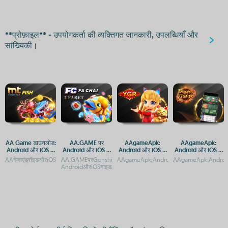
**प्रोफ़ाइल** - उपयोगकर्ता की व्यक्तिगत जानकारी, उपलब्धियाँ और
सांख्यिकी।
AA Game डाउनलोड:
AA.GAME पर
AAgameApk:
AAgameApk:
Android और iOS के
Android और iOS के
Android और iOS के
Android और iOS के
लिए मुफ्त गेमिंग एप
लिए APP डाउनलोड
लिए मुफ्त गेम डाउनलोड
लिए मुफ्त गेम डाउनलोड
AAगेम्सएंड्रॉइडऔरiOSपरमुफ्तमेंखेलनेकेलिएडाउनलोडकरेंAAगेम्सएंड्रॉइडऔरiOSपरमुफ्तगेमिंगऐपAA
AA.GAMEपरGenshinImpactAPKडाउनलोडकरें-
AAgameApk:AndroidऔरiOSकेलिएमुफ्तगेमडा
AAgameApk:Androidऔर
करें
AndroidऔरiOSगाइडAA.GAMEऐपडाउनलोड:AndroidऔरiOSप्लेटफ