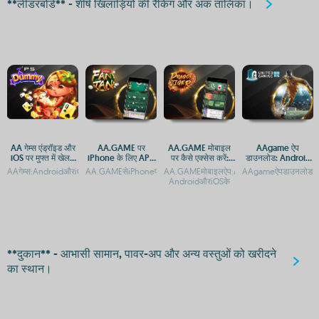
**लीडरबोर्ड** - शीर्ष खिलाड़ियों की रैंकिंग और अंक तालिका।
AA गेम्स एंड्रॉइड और
AA.GAME पर
AA.GAME मोबाइल
AAgame ऐप
iOS पर मुफ्त में खेलने
iPhone के लिए APK
पर कैसे एक्सेस करें:
डाउनलोड: Android
के लिए डाउनलोड करें
डाउनलोड और इंस्टॉल
एंड्रॉइड और iOS गाइड
और iOS प्लेटफ़ॉर्म पर
AAगेम्स:AndroidऔरiOSकेलिएमुफ्तगेमिंगऐप्सAAगेम्सडाउनलोड:AndroidऔरiOSकेलिएमुफ्तगेमिंगऐपA
AA.GAMEसेiPhoneपरGenshinImpactAPKडाउनलोडकैसेकरेंAA.GAME
AA.GAMEमोबाइलऐप:AndroidऔरiOSपरआसानएक्स
AAgameऐपडाउनलोड:Andr
गाइड
गेमिंग एक्सेस
AndroidऔरiOSके
**दुकान** - आभासी सामान, पावर-अप और अन्य वस्तुओं को खरीदने
का स्थान।