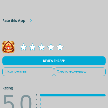
Rate this App
REVIEW THE APP
ADD TO WISHLIST
ADD TO RECOMMENDED
Rating
5.0
5
4
3