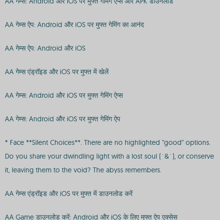
AA गेम्स: Android और iOS पर मुफ्त गेमिंग एप्स और APK डाउनलोड
AA गेम्स ऐप: Android और iOS पर मुफ्त गेमिंग का आनंद
AA गेम्स ऐप: Android और iOS
AA गेम्स एंड्रॉइड और iOS पर मुफ्त में खेलें
AA गेम्स: Android और iOS पर मुफ्त गेमिंग ऐप्स
AA गेम्स: Android और iOS पर मुफ्त गेमिंग ऐप
* Face **Silent Choices**. There are no highlighted "good" options.
Do you share your dwindling light with a lost soul (`&`), or conserve
it, leaving them to the void? The abyss remembers.
AA गेम्स एंड्रॉइड और iOS पर मुफ्त में डाउनलोड करें
AA Game डाउनलोड करें: Android और iOS के लिए मुफ्त ऐप एक्सेस