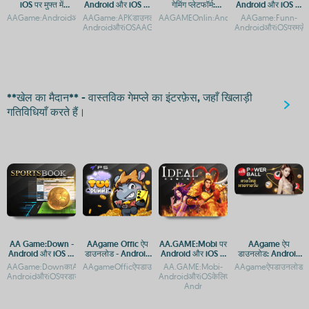
iOS पर मुफ्त में
Android और iOS पर
गेमिंग प्लेटफॉर्म:
Android और iOS पर
डाउनलोड करें
डाउनलोड करें
Android और iOS पर
मज़ेदार गेमिंग अनुभव
AAGame:AndroidऔरiOSपरमुफ्तडाउनलोडऔरएक्सेसAAगेम्सकामोबाइलऐप:AndroidऔरiOSपरमु
AAGame:APKडाउनलोडऔरइंस्टॉलगाइड-
AAGAMEOnlin:AndroidऔरAppleकेलिएAPPएक
AAGame:Funn-
एक्सेस
AndroidऔरiOSAAGameAPK:AndroidऔरiOSपरडाउनलोडकरेंAAGa
AndroidऔरiOSपरमज़ेदा
**खेल का मैदान** - वास्तविक गेमप्ले का इंटरफ़ेस, जहाँ खिलाड़ी
गतिविधियाँ करते हैं।
AA Game:Down -
AAgame Offic ऐप
AA.GAME:Mobi पर
AAgame ऐप
Android और iOS पर
डाउनलोड - Android
Android और iOS के
डाउनलोड: Android
डाउनलोड करें
और iOS प्लेटफ़ॉर्म पर
लिए मोबाइल गेम्स
और iOS प्लेटफ़ॉर्म पर
AAGame:DownकाAndroidऔरiOSऐपडाउनलोडकरेंAAGame:Down-
AAgameOfficऐपडाउनलोड:AndroidऔरiOSप्लेटफ़ॉर्मपरएक्सेसगाइड
AA.GAME:Mobi-
AAgameऐपडाउनलोड:And
एक्सेस
डाउनलोड करें
गेमिंग एक्सेस
AndroidऔरiOSपरडाउनलोडऔरएक्सेसगाइडAAGam
AndroidऔरiOSकेलिएमोबाइलगेमिंगप्लेटफ़ॉर्मAA
Andr