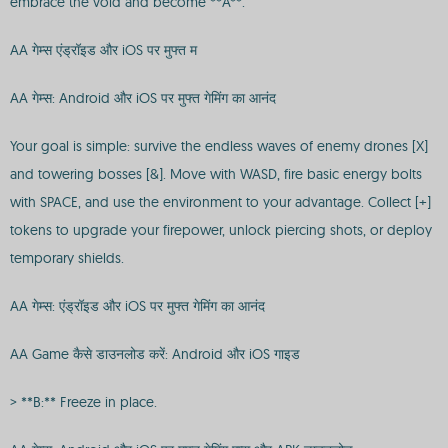
embrace the void and become **Å**.
AA गेम्स एंड्रॉइड और iOS पर मुफ्त म
AA गेम्स: Android और iOS पर मुफ्त गेमिंग का आनंद
Your goal is simple: survive the endless waves of enemy drones [X]
and towering bosses [&]. Move with WASD, fire basic energy bolts
with SPACE, and use the environment to your advantage. Collect [+]
tokens to upgrade your firepower, unlock piercing shots, or deploy
temporary shields.
AA गेम्स: एंड्रॉइड और iOS पर मुफ्त गेमिंग का आनंद
AA Game कैसे डाउनलोड करें: Android और iOS गाइड
> **B:** Freeze in place.