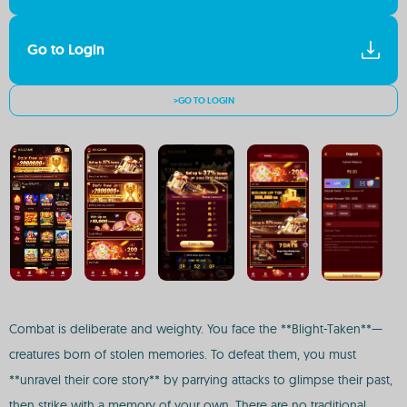
Go to Login
>GO TO LOGIN
Combat is deliberate and weighty. You face the **Blight-Taken**—
creatures born of stolen memories. To defeat them, you must
**unravel their core story** by parrying attacks to glimpse their past,
then strike with a memory of your own. There are no traditional