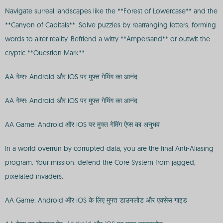
Navigate surreal landscapes like the **Forest of Lowercase** and the
**Canyon of Capitals**. Solve puzzles by rearranging letters, forming
words to alter reality. Befriend a witty **Ampersand** or outwit the
cryptic **Question Mark**.
AA गेम्स: Android और iOS पर मुफ्त गेमिंग का आनंद
AA गेम्स: Android और iOS पर मुफ्त गेमिंग का आनंद
AA Game: Android और iOS पर मुफ्त गेमिंग ऐप्स का अनुभव
In a world overrun by corrupted data, you are the final Anti-Aliasing
program. Your mission: defend the Core System from jagged,
pixelated invaders.
AA Game: Android और iOS के लिए मुफ्त डाउनलोड और एक्सेस गाइड