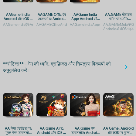
AAGame India:
AAGAME Offic ऐप
AAGame India
AA.GAME मोबाइल
Android और iOS पर
डाउनलोड: Android
App: Android और
गेमिंग प्लेटफॉर्म:
ऐप डाउनलोड करें
और iOS प्लेटफ़ॉर्म
iOS पर डाउनलोड करें
Android और iOS पर
AAGameIndiaऐप:AndroidऔरiOSपरगेमिंगकानयाअनुभवAAGameIndiaऐपडाउनलोड:AndroidऔरiOS
AAGAMEOffic:AndroidऔरiOSपरडाउनलोडकरेंAAGAMEOfficऐपडाउनलो
AAGameIndiaApp:AndroidऔरiOSपरडाउनलो
AA.GAME:MobiपरGen
गाइड
डाउनलोड व एक्सेस
AndroidऔरiOSगाइडAA.G
गाइड
**सेटिंग्स** - गेम की ध्वनि, ग्राफ़िक्स और नियंत्रण विकल्पों को
अनुकूलित करें।
AA गेम्स एंड्रॉइड पर:
AA Game APK:
AA Game एप्प
AA Game: Android
मुफ्त गेम्स डाउनलोड
Android और iOS पर
डाउनलोड: Android
और iOS पर मुफ्त