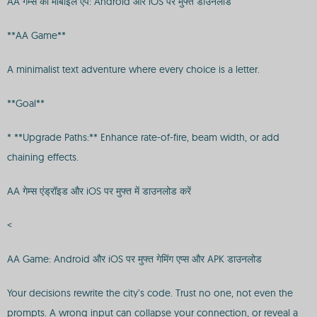
AA गेम्स का मोबाइल ऐप: Android और iOS पर मुफ्त डाउनलोड
**AA Game**
A minimalist text adventure where every choice is a letter.
**Goal**
* **Upgrade Paths:** Enhance rate-of-fire, beam width, or add
chaining effects.
AA गेम्स एंड्रॉइड और iOS पर मुफ्त में डाउनलोड करें
<
AA Game: Android और iOS पर मुफ्त गेमिंग एप्स और APK डाउनलोड
Your decisions rewrite the city’s code. Trust no one, not even the
prompts. A wrong input can collapse your connection, or reveal a