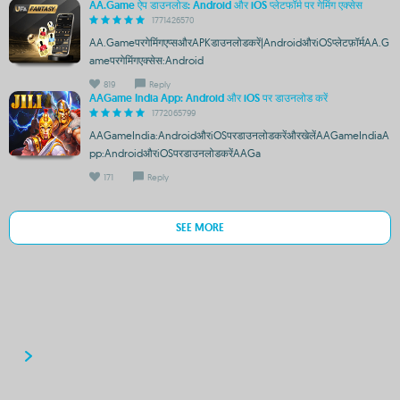
AA.Game ऐप डाउनलोड: Android और iOS प्लेटफॉर्म पर गेमिंग एक्सेस
1771426570
AA.Gameपरगेमिंगएप्सऔरAPKडाउनलोडकरें|AndroidऔरiOSप्लेटफ़ॉर्मAA.G
ameपरगेमिंगएक्सेस:Android
819
Reply
AAGame India App: Android और iOS पर डाउनलोड करें
1772065799
AAGameIndia:AndroidऔरiOSपरडाउनलोडकरेंऔरखेलेंAAGameIndiaA
pp:AndroidऔरiOSपरडाउनलोडकरेंAAGa
171
Reply
SEE MORE