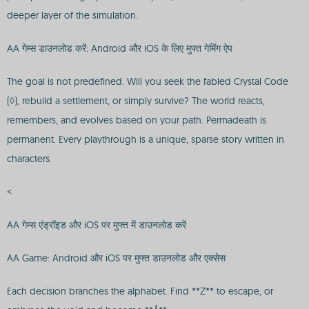
deeper layer of the simulation.
AA गेम्स डाउनलोड करें: Android और iOS के लिए मुफ्त गेमिंग ऐप
The goal is not predefined. Will you seek the fabled Crystal Code
(◊), rebuild a settlement, or simply survive? The world reacts,
remembers, and evolves based on your path. Permadeath is
permanent. Every playthrough is a unique, sparse story written in
characters.
<
AA गेम्स एंड्रॉइड और iOS पर मुफ्त में डाउनलोड करें
AA Game: Android और iOS पर मुफ्त डाउनलोड और एक्सेस
Each decision branches the alphabet. Find **Z** to escape, or