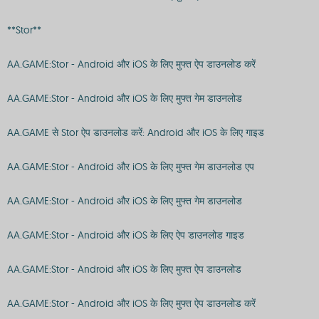
**Stor**
AA.GAME:Stor - Android और iOS के लिए मुफ्त ऐप डाउनलोड करें
AA.GAME:Stor - Android और iOS के लिए मुफ्त गेम डाउनलोड
AA.GAME से Stor ऐप डाउनलोड करें: Android और iOS के लिए गाइड
AA.GAME:Stor - Android और iOS के लिए मुफ्त गेम डाउनलोड एप
AA.GAME:Stor - Android और iOS के लिए मुफ्त गेम डाउनलोड
AA.GAME:Stor - Android और iOS के लिए ऐप डाउनलोड गाइड
AA.GAME:Stor - Android और iOS के लिए मुफ्त ऐप डाउनलोड
AA.GAME:Stor - Android और iOS के लिए मुफ्त ऐप डाउनलोड करें