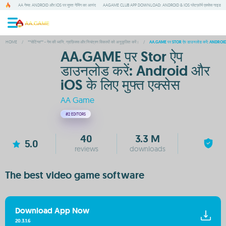
AA गेम्स: ANDROID और IOS पर मुफ्त गेमिंग का आनंद
AAGAME CLUB APP DOWNLOAD: ANDROID & IOS प्लेटफ़ॉर्म एक्सेस गाइड
HOME
/
**सेटिंग्स** - गेम की ध्वनि, ग्राफ़िक्स और नियंत्रण विकल्पों को अनुकूलित करें।
/
AA.GAME पर STOR ऐप डाउनलोड करें: ANDROID और
AA.GAME पर Stor ऐप
डाउनलोड करें: Android और
iOS के लिए मुफ्त एक्सेस
AA Game
#2
EDITORS
40
3.3 M
5.0
reviews
downloads
The best video game software
Download App Now
20.3.1.6