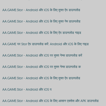
AA.GAME:Stor - Android और iOS के लिए मुफ्त ऐप डाउनलोड
AA.GAME:Stor - Android और iOS के लिए मुफ्त गेम डाउनलोड
AA.GAME:Stor - Android और iOS के लिए ऐप डाउनलोड गाइड
AA.GAME पर Stor ऐप डाउनलोड करें: Android और iOS के लिए गाइड
AA.GAME:Stor - Android और iOS पर मुफ्त गेम्स डाउनलोड करें
AA.GAME:Stor - Android और iOS पर मुफ्त गेम्स डाउनलोड क
AA.GAME:Stor - Android और iOS के लिए मुफ्त ऐप डाउनलोड
AA.GAME:Stor - Android और iOS प
AA.GAME:Stor - Android और iOS के लिए आसान एक्सेस और APK डाउनलोड