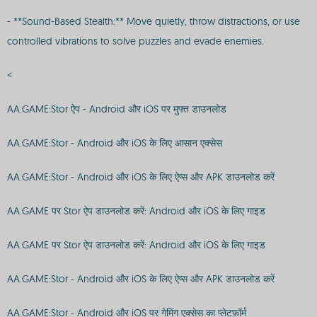
- **Sound-Based Stealth:** Move quietly, throw distractions, or use
controlled vibrations to solve puzzles and evade enemies.
<
AA.GAME:Stor ऐप - Android और iOS पर मुफ्त डाउनलोड
AA.GAME:Stor - Android और iOS के लिए आसान एक्सेस
AA.GAME:Stor - Android और iOS के लिए ऐप्स और APK डाउनलोड करें
AA.GAME पर Stor ऐप डाउनलोड करें: Android और iOS के लिए गाइड
AA.GAME पर Stor ऐप डाउनलोड करें: Android और iOS के लिए गाइड
AA.GAME:Stor - Android और iOS के लिए ऐप्स और APK डाउनलोड करें
AA.GAME:Stor - Android और iOS पर गेमिंग एक्सेस का प्लेटफ़ॉर्म