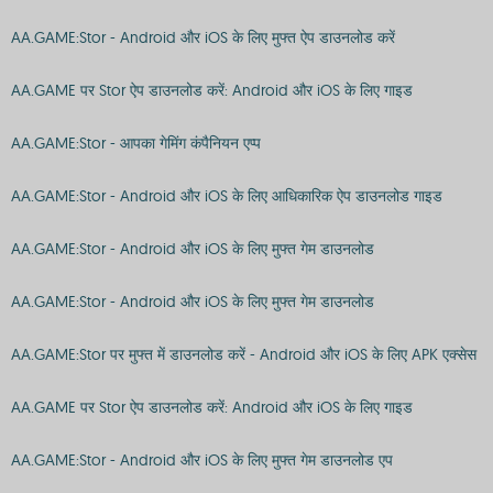
AA.GAME:Stor - Android और iOS के लिए मुफ्त ऐप डाउनलोड करें
AA.GAME पर Stor ऐप डाउनलोड करें: Android और iOS के लिए गाइड
AA.GAME:Stor - आपका गेमिंग कंपैनियन एप्प
AA.GAME:Stor - Android और iOS के लिए आधिकारिक ऐप डाउनलोड गाइड
AA.GAME:Stor - Android और iOS के लिए मुफ्त गेम डाउनलोड
AA.GAME:Stor - Android और iOS के लिए मुफ्त गेम डाउनलोड
AA.GAME:Stor पर मुफ्त में डाउनलोड करें - Android और iOS के लिए APK एक्सेस
AA.GAME पर Stor ऐप डाउनलोड करें: Android और iOS के लिए गाइड
AA.GAME:Stor - Android और iOS के लिए मुफ्त गेम डाउनलोड एप