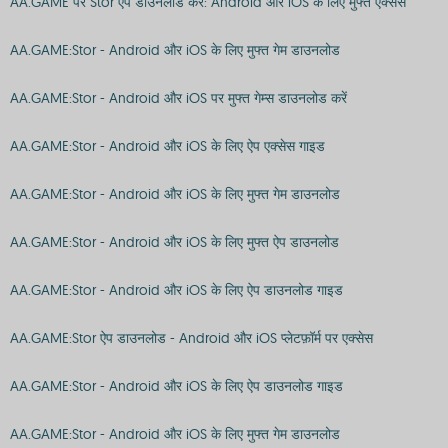
AA.GAME पर Stor ऐप डाउनलोड करें: Android और iOS के लिए मुफ्त एक्सेस
AA.GAME:Stor - Android और iOS के लिए मुफ्त गेम डाउनलोड
AA.GAME:Stor - Android और iOS पर मुफ्त गेम्स डाउनलोड करें
AA.GAME:Stor - Android और iOS के लिए ऐप एक्सेस गाइड
AA.GAME:Stor - Android और iOS के लिए मुफ्त गेम डाउनलोड
AA.GAME:Stor - Android और iOS के लिए मुफ्त ऐप डाउनलोड
AA.GAME:Stor - Android और iOS के लिए ऐप डाउनलोड गाइड
AA.GAME:Stor ऐप डाउनलोड - Android और iOS प्लेटफ़ॉर्म पर एक्सेस
AA.GAME:Stor - Android और iOS के लिए ऐप डाउनलोड गाइड
AA.GAME:Stor - Android और iOS के लिए मुफ्त गेम डाउनलोड