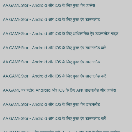
AA.GAME:Stor - Android और iOS के लिए मुफ्त गेम एक्सेस
AA.GAME:Stor - Android और iOS के लिए मुफ्त ऐप डाउनलोड
AA.GAME:Stor - Android और iOS के लिए आधिकारिक ऐप डाउनलोड गाइड
AA.GAME:Stor - Android और iOS के लिए मुफ्त ऐप डाउनलोड करें
AA.GAME:Stor - Android और iOS के लिए मुफ्त ऐप डाउनलोड
AA.GAME:Stor - Android और iOS के लिए मुफ्त ऐप डाउनलोड करें
AA.GAME पर स्टोर: Android और iOS के लिए APK डाउनलोड और एक्सेस
AA.GAME:Stor - Android और iOS के लिए मुफ्त गेम डाउनलोड
AA.GAME:Stor - Android और iOS के लिए मुफ्त ऐप डाउनलोड करें