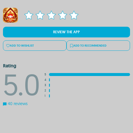
REVIEW THE APP
ADD TO WISHLIST
ADD TO RECOMMENDED
Rating
5.0
5
4
3
2
1
40 reviews