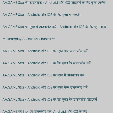
AA.GAME:Stor ऐप डाउनलोड - Android और iOS प्लेटफ़ॉर्म के लिए मुफ्त एक्सेस
AA.GAME:Stor - Android और iOS के लिए मुफ्त गेम एक्सेस
AA.GAME:Stor पर मुफ्त में डाउनलोड करें - Android और iOS के लिए पूरी गाइड
**Gameplay & Core Mechanics:**
AA.GAME:Stor - Android और iOS पर मुफ्त गेम्स डाउनलोड करें
AA.GAME:Stor - Android और iOS के लिए मुफ्त ऐप डाउनलोड करें
AA.GAME:Stor - Android और iOS पर मुफ्त में डाउनलोड करें
AA.GAME:Stor - Android और iOS पर मुफ्त गेम्स डाउनलोड करें
AA.GAME:Stor - Android और iOS के लिए मुफ्त गेम डाउनलोड प्लेटफ़ॉर्म
AA.GAME पर Stor ऐप डाउनलोड करें: Android और iOS के लिए