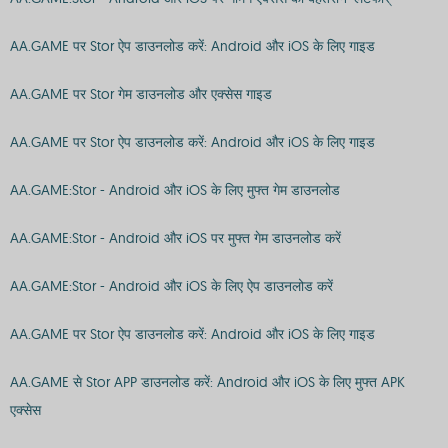
AA.GAME पर Stor ऐप डाउनलोड करें: Android और iOS के लिए गाइड
AA.GAME पर Stor गेम डाउनलोड और एक्सेस गाइड
AA.GAME पर Stor ऐप डाउनलोड करें: Android और iOS के लिए गाइड
AA.GAME:Stor - Android और iOS के लिए मुफ्त गेम डाउनलोड
AA.GAME:Stor - Android और iOS पर मुफ्त गेम डाउनलोड करें
AA.GAME:Stor - Android और iOS के लिए ऐप डाउनलोड करें
AA.GAME पर Stor ऐप डाउनलोड करें: Android और iOS के लिए गाइड
AA.GAME से Stor APP डाउनलोड करें: Android और iOS के लिए मुफ्त APK
एक्सेस