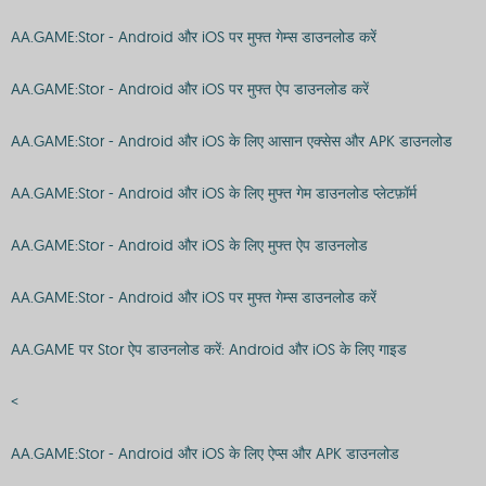
AA.GAME:Stor - Android और iOS पर मुफ्त गेम्स डाउनलोड करें
AA.GAME:Stor - Android और iOS पर मुफ्त ऐप डाउनलोड करें
AA.GAME:Stor - Android और iOS के लिए आसान एक्सेस और APK डाउनलोड
AA.GAME:Stor - Android और iOS के लिए मुफ्त गेम डाउनलोड प्लेटफ़ॉर्म
AA.GAME:Stor - Android और iOS के लिए मुफ्त ऐप डाउनलोड
AA.GAME:Stor - Android और iOS पर मुफ्त गेम्स डाउनलोड करें
AA.GAME पर Stor ऐप डाउनलोड करें: Android और iOS के लिए गाइड
<
AA.GAME:Stor - Android और iOS के लिए ऐप्स और APK डाउनलोड