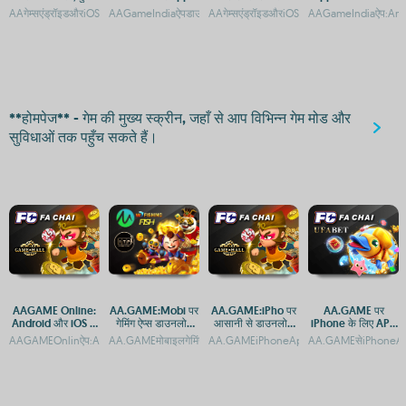
डाउनलोड
पर डाउनलोड करें
Android और iOS
iOS पर डाउनलोड करें
AAगेम्सएंड्रॉइडऔरiOSपरमुफ्तगेमिंगऐप
AAGameIndiaऐपडाउनलोड:AndroidऔरiOSप्लेटफॉर्मपरएक्सेसAAGame
AAगेम्सएंड्रॉइडऔरiOSपरमुफ्तमेंखेलनेकेलिएडाउनलो
AAGameIndiaऐप:Andr
गाइड
**होमपेज** - गेम की मुख्य स्क्रीन, जहाँ से आप विभिन्न गेम मोड और
सुविधाओं तक पहुँच सकते हैं।
AAGAME Online:
AA.GAME:Mobi पर
AA.GAME:iPho पर
AA.GAME पर
Android और iOS के
गेमिंग ऐप्स डाउनलोड
आसानी से डाउनलोड
iPhone के लिए APK
लिए ऐप डाउनलोड करें
करें - Android और
करें और गेमिंग का आनंद
डाउनलोड और इंस्टॉल
AAGAMEOnlinऐप:AndroidऔरAppleपरमुफ्तडाउनलोडAAGAMEOnline:AndroidऔरAppleडि
AA.GAMEमोबाइलगेमिंगप्लेटफॉर्म:AndroidऔरiOSपरएक्सेसगाइडAA.GAME
AA.GAMEiPhoneApp:AndroidऔरiOSपरडाउनल
AA.GAMEसेiPhoneAA.
iOS के लिए एक्सेस
लें
गाइड