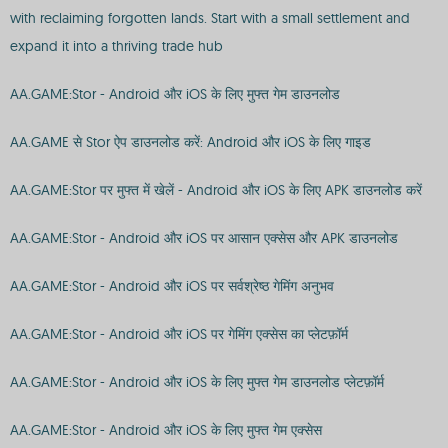
with reclaiming forgotten lands. Start with a small settlement and
expand it into a thriving trade hub
AA.GAME:Stor - Android और iOS के लिए मुफ्त गेम डाउनलोड
AA.GAME से Stor ऐप डाउनलोड करें: Android और iOS के लिए गाइड
AA.GAME:Stor पर मुफ्त में खेलें - Android और iOS के लिए APK डाउनलोड करें
AA.GAME:Stor - Android और iOS पर आसान एक्सेस और APK डाउनलोड
AA.GAME:Stor - Android और iOS पर सर्वश्रेष्ठ गेमिंग अनुभव
AA.GAME:Stor - Android और iOS पर गेमिंग एक्सेस का प्लेटफ़ॉर्म
AA.GAME:Stor - Android और iOS के लिए मुफ्त गेम डाउनलोड प्लेटफ़ॉर्म
AA.GAME:Stor - Android और iOS के लिए मुफ्त गेम एक्सेस