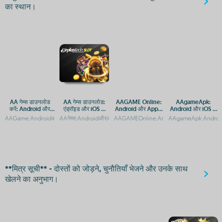
का स्थान।
AA गेम्स डाउनलोड
AA गेम्स डाउनलोड:
AAGAME Online:
AAgameApk:
करें: Android और
एंड्रॉइड और iOS के
Android और Apple
Android और iOS के
iOS पर मुफ्त गेमिंग एप्स
लिए मुफ्त गेमिंग ऐप
डिवाइस पर एक्सेस करें
लिए गेमिंग ऐप्स का मुफ्त
AAGame:AndroidऔरiOSपरमुफ्तडाउनलोडऔरएक्सेसगाइडAAGameडाउनलोडकरें:AndroidऔरiOSक
AAगेम्स:AndroidऔरiOSपरमुफ्तगेमिंगकाआनंदAAGameकैसेडाउनलोडकरें:
AAGAMEOnline:AndroidऔरiOSपरऐपडाउनलो
AAgameApk:Androidऔ
डाउनलोड
**मित्र सूची** - दोस्तों को जोड़ने, चुनौतियाँ भेजने और उनके साथ
खेलने का अनुभाग।