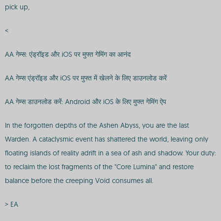
pick up,
<
AA गेम्स: एंड्रॉइड और iOS पर मुफ्त गेमिंग का आनंद
AA गेम्स एंड्रॉइड और iOS पर मुफ्त में खेलने के लिए डाउनलोड करें
AA गेम्स डाउनलोड करें: Android और iOS के लिए मुफ्त गेमिंग ऐप
In the forgotten depths of the Ashen Abyss, you are the last
Warden. A cataclysmic event has shattered the world, leaving only
floating islands of reality adrift in a sea of ash and shadow. Your duty:
to reclaim the lost fragments of the "Core Lumina" and restore
balance before the creeping Void consumes all.
> EA