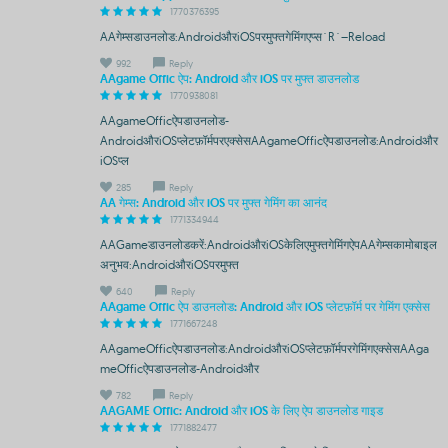
1770376395
AAगेम्सडाउनलोड:AndroidऔरiOSपरमुफ्तगेमिंगएप्स`R`–Reload
992
Reply
AAgame Offic ऐप: Android और iOS पर मुफ्त डाउनलोड
1770938081
AAgameOfficऐपडाउनलोड-
AndroidऔरiOSप्लेटफ़ॉर्मपरएक्सेसAAgameOfficऐपडाउनलोड:Androidऔर
iOSप्ल
285
Reply
AA गेम्स: Android और iOS पर मुफ्त गेमिंग का आनंद
1771334944
AAGameडाउनलोडकरें:AndroidऔरiOSकेलिएमुफ्तगेमिंगऐपAAगेम्सकामोबाइल
अनुभव:AndroidऔरiOSपरमुफ्त
640
Reply
AAgame Offic ऐप डाउनलोड: Android और iOS प्लेटफ़ॉर्म पर गेमिंग एक्सेस
1771667248
AAgameOfficऐपडाउनलोड:AndroidऔरiOSप्लेटफ़ॉर्मपरगेमिंगएक्सेसAAga
meOfficऐपडाउनलोड-Androidऔर
782
Reply
AAGAME Offic: Android और iOS के लिए ऐप डाउनलोड गाइड
1771882477