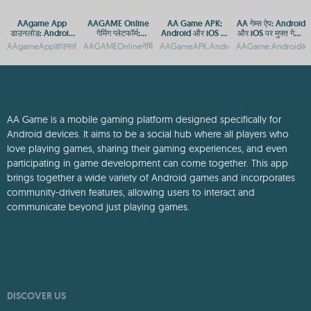
AAgame App
AAGAME Online
AA Game APK:
AA गेम्स ऐप: Android
डाउनलोड: Android
गेमिंग प्लेटफॉर्म:
Android और iOS पर
और iOS पर मुफ्त गेमिंग
और iOS के लिए गेमिंग
Android और iOS पर
डाउनलोड करें
का आनंद
AAgameAppडाउनलोड:AndroidऔरiOSप्लेटफ़ॉर्मपरगेमिंगएक्सेसAAgameAppडाउनलोड:Androi
AAGAMEOnlineगेमिंगप्लेटफॉर्म:AndroidऔरiOSपरएक्सेसAAGAMEO
AAGameAPK:AndroidऔरiOSपरडाउनलोडकरे
AAGame:AndroidऔरiOS
प्लेटफॉर्म
एक्सेस गाइड
AA Game is a mobile gaming platform designed specifically for
Android devices. It aims to be a social hub where all players who
love playing games, sharing their gaming experiences, and even
participating in game development can come together. This app
brings together a wide variety of Android games and incorporates
community-driven features, allowing users to interact and
communicate beyond just playing games.
DISCOVER US