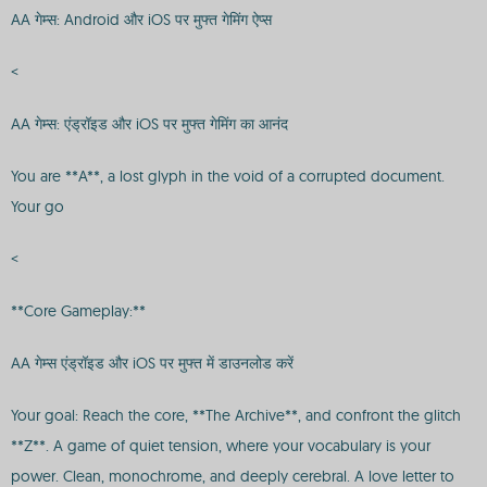
AA गेम्स: Android और iOS पर मुफ्त गेमिंग ऐप्स
<
AA गेम्स: एंड्रॉइड और iOS पर मुफ्त गेमिंग का आनंद
You are **A**, a lost glyph in the void of a corrupted document.
Your go
<
**Core Gameplay:**
AA गेम्स एंड्रॉइड और iOS पर मुफ्त में डाउनलोड करें
Your goal: Reach the core, **The Archive**, and confront the glitch
**Z**. A game of quiet tension, where your vocabulary is your
power. Clean, monochrome, and deeply cerebral. A love letter to