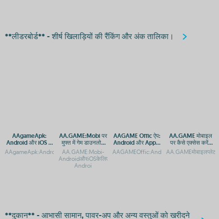
**लीडरबोर्ड** - शीर्ष खिलाड़ियों की रैंकिंग और अंक तालिका।
AAgameApk:
AA.GAME:Mobi पर
AAGAME Offic ऐप:
AA.GAME मोबाइल
Android और iOS के
मुफ्त में गेम डाउनलोड
Android और Apple
पर कैसे एक्सेस करें?
लिए बेस्ट गेमिंग ऐप
करें - Android और
पर डाउनलोड करें
एंड्रॉइड और iOS ऐप
AAgameApk:AndroidऔरiOSकेलिएमुफ्तगेमडाउनलोडAAgameApk:AndroidऔरiOSकेलिएमुफ्त
AA.GAME:Mobi-
AAGAMEOffic:AndroidऔरiOSपरमुफ्तगेमिंग
AA.GAMEमोबाइलप्लेटफ़
iOS के लिए APK
डाउनलोड गाइड
AndroidऔरiOSकेलिएमोबाइलएक्सेसगाइडAA.GAME:Mobiपरमोबाइलगेमिंगक
Androi
**दुकान** - आभासी सामान, पावर-अप और अन्य वस्तुओं को खरीदने